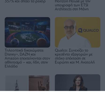
357% και σπάει τα ρεκόρ
Horizon House με την
υπογραφή των ETSI
Architects στη Μάνη
Τηλεοπτικά δικαιώματα:
Qualco: Συνεχίζει το
Disney+, DAZN και
κρεσέντο εξαγορών με
Amazon επεκτείνονται στον
στόχο επέκταση σε
αθλητισμό – και, ήδη, στην
Ευρώπη και Μ. Ανατολή
Ελλάδα
1x
Ελένη Βρεττού: Στόχος