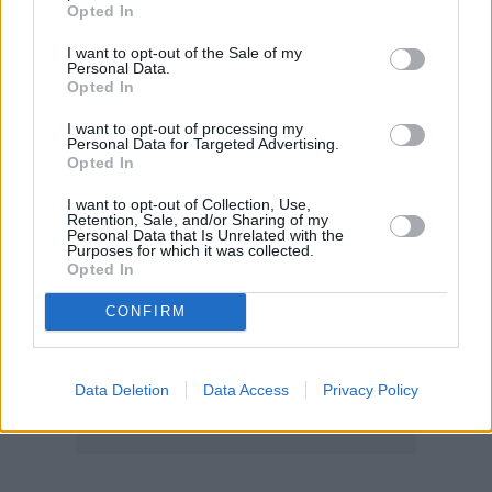
20.000 ευρώ ανάλογα με το μέγεθος της
Opted In
οικογένειας.
I want to opt-out of the Sale of my
Τα στοιχεία που θα λαμβάνονται υπόψη είναι:
Personal Data.
Opted In
– Κινητή περιουσία (Αυτοκίνητα, δίκυκλα)
I want to opt-out of processing my
Personal Data for Targeted Advertising.
Opted In
I want to opt-out of Collection, Use,
Retention, Sale, and/or Sharing of my
Personal Data that Is Unrelated with the
Purposes for which it was collected.
Opted In
CONFIRM
Data Deletion
Data Access
Privacy Policy