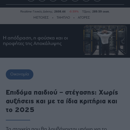
Realtime Γενικός Δείκτης:
2608.44
-0.59%
Τζίρος:
289.59 εκατ.
ΜΕΤΟΧΕΣ
ΤΑΜΠΛΟ
ΑΓΟΡΕΣ
Η απόδραση, η φούσκα και οι
Ειδήσεις
προφήτες της Αποκάλυψης
Οικονομία
Business
Τράπεζες
Ναυτιλία
Οικονομία
Real
Estate
Επιδόμα παιδιού – στέγασης: Χωρίς
Ενέργεια
αυξήσεις και με τα ίδια κριτήρια και
Πολιτική
το 2025
Πολιτισμός
Κοινωνία
Τα στοιχεία που θα λαμβάνονται υπόψη για το
Law