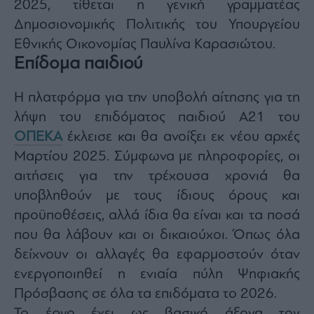
2025, τίθεται η γενική γραμματέας
agree
to
Δημοσιονομικής Πολιτικής του Υπουργείου
our
Terms
and
Εθνικής Οικονομίας Παυλίνα Καρασιώτου.
Privacy
Notice.
Επίδομα παιδιού
You
can
opt
out
Η πλατφόρμα για την υποβολή αίτησης για τη
at
any
λήψη του επιδόματος παιδιού Α21 του
time.
This
site
ΟΠΕΚΑ
έκλεισε και θα ανοίξει εκ νέου αρχές
is
protected
Μαρτίου 2025. Σύμφωνα με πληροφορίες, οι
by
reCAPTCHA
αιτήσεις για την τρέχουσα χρονιά θα
and
the
Google
υποβληθούν με τους ίδιους όρους και
Privacy
Policy
προϋποθέσεις, αλλά ίδια θα είναι και τα ποσά
and
Terms
που θα λάβουν και οι δικαιούχοι. Όπως όλα
of
Service
apply.
δείχνουν οι αλλαγές θα εφαρμοστούν όταν
ενεργοποιηθεί η ενιαία πύλη Ψηφιακής
ότητα
Πρόσβασης σε όλα τα επιδόματα το 2026.
ι
Το έργο έχει ως βασικό άξονα τον
ίες