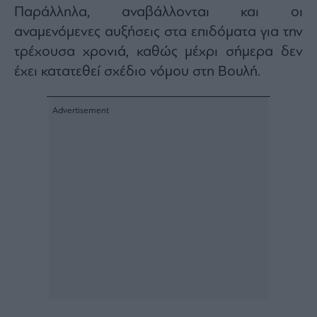
Παράλληλα, αναβάλλονται και οι
Architecture
&
αναμενόμενες αυξήσεις στα επιδόματα για την
Design
τρέχουσα χρονιά, καθώς μέχρι σήμερα δεν
Fashion
έχει κατατεθεί σχέδιο νόμου στη Βουλή.
&
Art
Watches
Yachts
Table
For
Two
Μετοχές
Αγορές
Trader's
book