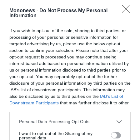
Mononews -
Do Not Process My Personal
Information
If you wish to opt-out of the sale, sharing to third parties, or
processing of your personal or sensitive information for
targeted advertising by us, please use the below opt-out
section to confirm your selection. Please note that after your
Οι αλλαγές αφορούν πάνω από 700.000
opt-out request is processed you may continue seeing
δικαιούχους που λαμβάνουν το επίδομα
interest-based ads based on personal information utilized by
us or personal information disclosed to third parties prior to
παιδιού.
your opt-out. You may separately opt-out of the further
Αναλυτικότερα θα θεσπιστούν περιουσιακά
disclosure of your personal information by third parties on the
κριτήρια και τεκμήρια καταθέσεων και ΙΧ
IAB’s list of downstream participants. This information may
also be disclosed by us to third parties on the
IAB’s List of
αυτοκινήτων. Τα κριτήρια σιγά- σιγά
Downstream Participants
that may further disclose it to other
κλειδώνουν και στις καταθέσεις το όριο
third parties.
ενδέχεται να φτάσει στις 25.000 ευρώ
Personal Data Processing Opt Outs
ανάλογα με τα τέκνα ενώ για τα Ι.Χ το τεκμήριο
αντικειμενικής δαπάνης μπορεί να φτάνει στις
I want to opt-out of the Sharing of my
personal data.