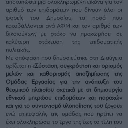
αποτυπώσει μια ολοκληρωμένη εικόνα για τον
Monocle
Media
αριθμό των επιδομάτων που δίνουν όλοι οι
Lab
φορείς του Δημοσίου, τα ποσά που
καταβάλλονται ανά ΑΦΜ και τον αριθμό των
δικαιούχων, με στόχο να προχωρήσει σε
Mononews100
καλύτερη στόχευση της επιδοματικής
πολιτικής.
Με απόφαση που δημοσιεύτηκε στη Διαύγεια
Εγγραφείτε
ορίζεται η «
Σύσταση, συγκρότηση και ορισμός
στο
Newsletter
μελών και καθορισμός αποζημίωσης της
του
Ομάδας Εργασίας για την ανάπτυξη του
mononews.gr
θεσμικού πλαισίου σχετικά με τη δημιουργία
εθνικού μητρώου επιδομάτων και παροχών
και για το συντονισμό υλοποίησης του έργου
»
ενώ επικεφαλής της ομάδας που πρέπει να
By
submitting
your
έχει ολοκληρώσει το έργο της έως τα τέλη του
email,
you