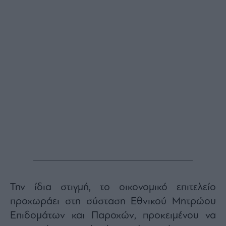
Buy-
Hold-
Sell
The
Value
Investor
Crypto
Χρηματιστηριακές
Ανακοινώσεις
Creative
Content
Branded
Content
Reports
&
Την ίδια στιγμή, το οικονομικό επιτελείο
Branded
προχωράει στη σύσταση Εθνικού Μητρώου
Content
Επιδομάτων και Παροχών, προκειμένου να
Calendar