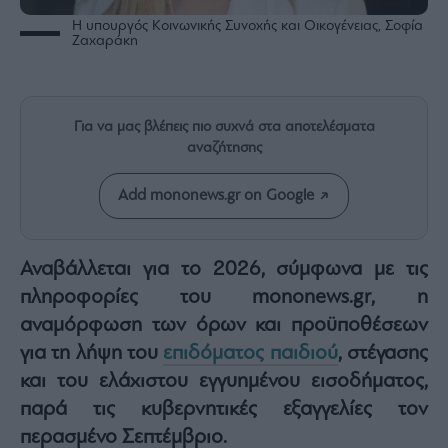
Rumors
Η υπουργός Κοινωνικής Συνοχής και Οικογένειας, Σοφία
ESG
Ζαχαράκη
Today
Mononews2030
Άρθρα
Για να μας βλέπεις πιο συχνά στα αποτελέσματα
Συνεντεύξεις
αναζήτησης
Add mononews.gr on Google
Αναβάλλεται για το 2026, σύμφωνα με τις
Les
πληροφορίες του mononews.gr, η
Bons
Vivants
αναμόρφωση των όρων και προϋποθέσεων
Auto
για τη λήψη του
επιδόματος παιδιού
, στέγασης
Life
και του ελάχιστου εγγυημένου εισοδήματος,
&
παρά τις κυβερνητικές εξαγγελίες τον
Style
περασμένο Σεπτέμβριο.
Υγεία