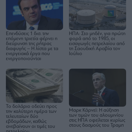
Επενδύσεις 1 δισ. την
ΗΠΑ: Στο μηδέν, για πρώτη
επόμενη τριετία φέρνει η
φορά από το 1985, οι
διεύρυνση της ρήτρας
εισαγωγές πετρελαίου από
διαφυγής – Η λίστα με τα
τη Σαουδική Αραβία τον
ενεργειακά έργα που
Ιούλιο
ενεργοποιούνται
Το δολάριο οδεύει προς
Μαρκ Κάρνεϊ: Η αύξηση
την καλύτερη ημέρα των
των τιμών του αλουμινίου
τελευταίων δύο
στις ΗΠΑ οφείλεται κυρίως
εβδομάδων, καθώς
στους δασμούς του Τραμπ
ανεβαίνουν οι τιμές του
πετρελαίου