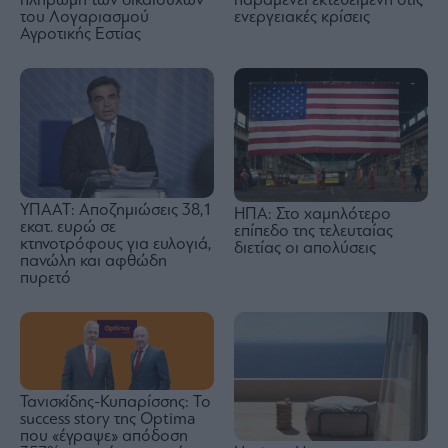
παραμένει εκτεθειμένη στις
πληρωμή των δικαιούχων
ενεργειακές κρίσεις
του Λογαριασμού
Αγροτικής Εστίας
ΥΠΑΑΤ: Αποζημιώσεις 38,1
ΗΠΑ: Στο χαμηλότερο
εκατ. ευρώ σε
επίπεδο της τελευταίας
κτηνοτρόφους για ευλογιά,
διετίας οι απολύσεις
πανώλη και αφθώδη
πυρετό
Τανισκίδης-Κυπαρίσσης: Το
success story της Optima
που «έγραψε» απόδοση