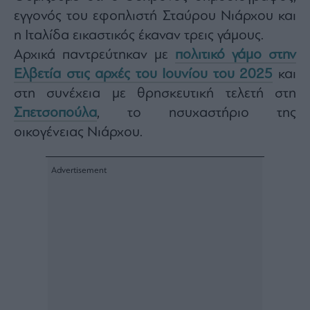
agree
εγγονός του εφοπλιστή Σταύρου Νιάρχου και
to
our
Terms
η Ιταλίδα εικαστικός έκαναν τρεις γάμους.
and
Privacy
Αρχικά παντρεύτηκαν με
πολιτικό γάμο στην
Notice.
You
Ελβετία στις αρχές του Ιουνίου του 2025
και
can
opt
out
στη συνέχεια με θρησκευτική τελετή στη
at
any
Σπετσοπούλα
, το ησυχαστήριο της
time.
This
οικογένειας Νιάρχου.
site
is
protected
by
reCAPTCHA
and
the
Google
Privacy
Policy
and
Terms
of
Service
apply.
ότητα
ι
ίες