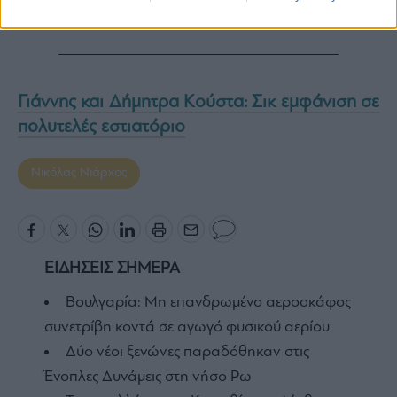
Γιάννης και Δήμητρα Κούστα: Σικ εμφάνιση σε
πολυτελές εστιατόριο
Νικόλας Νιάρχος
ΕΙΔΗΣΕΙΣ ΣΗΜΕΡΑ
Βουλγαρία: Μη επανδρωμένο αεροσκάφος
συνετρίβη κοντά σε αγωγό φυσικού αερίου
Δύο νέοι ξενώνες παραδόθηκαν στις
Ένοπλες Δυνάμεις στη νήσο Ρω