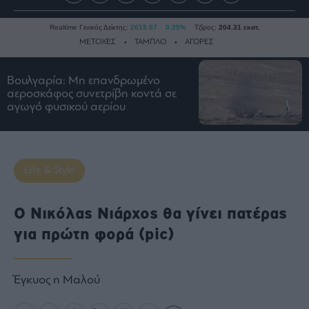
Realtime Γενικός Δείκτης:
2615.07
0.25%
Τζίρος:
204.31 εκατ.
ΜΕΤΟΧΕΣ
ΤΑΜΠΛΟ
ΑΓΟΡΕΣ
Βουλγαρία: Μη επανδρωμένο
Ειδήσεις
αεροσκάφος συνετρίβη κοντά σε
αγωγό φυσικού αερίου
Οικονομία
Business
Τράπεζες
Life & Style
Ναυτιλία
Real
Estate
Ο Νικόλας Νιάρχος θα γίνει πατέρας
Ενέργεια
για πρώτη φορά (pic)
Πολιτική
Πολιτισμός
Έγκυος η Μαλού
Κοινωνία
Law