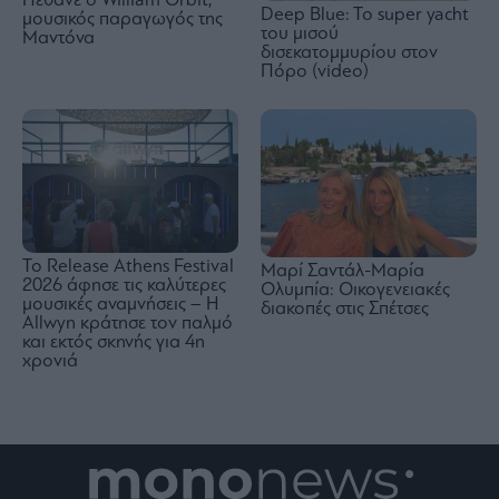
Πέθανε ο William Orbit,
Deep Blue: To super yacht
μουσικός παραγωγός της
του μισού
Μαντόνα
δισεκατομμυρίου στον
Πόρο (video)
Το Release Athens Festival
Μαρί Σαντάλ-Μαρία
2026 άφησε τις καλύτερες
Ολυμπία: Οικογενειακές
μουσικές αναμνήσεις – Η
διακοπές στις Σπέτσες
Allwyn κράτησε τον παλμό
και εκτός σκηνής για 4η
χρονιά