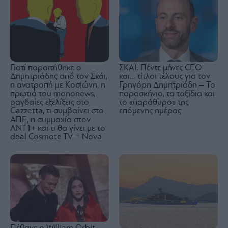
Γιατί παραιτήθηκε ο
ΣΚΑΪ: Πέντε μήνες CEO
Δημητριάδης από τον Σκάι,
και… τίτλοι τέλους για τον
η ανατροπή με Κοσιώνη, η
Γρηγόρη Δημητριάδη – Το
πρωτιά του mononews,
παρασκήνιο, τα ταξίδια και
ραγδαίες εξελίξεις στο
το «παράθυρο» της
Gazzetta, τι συμβαίνει στο
επόμενης ημέρας
ΑΠΕ, η συμμαχία στον
ΑΝΤ1+ και τι θα γίνει με το
deal Cosmote TV – Nova