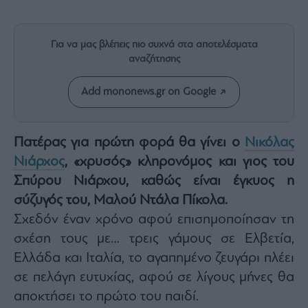
Rumors
ESG
Today
Για να μας βλέπεις πιο συχνά στα αποτελέσματα
αναζήτησης
Mononews2030
Άρθρα
Add mononews.gr on Google
Συνεντεύξεις
Πατέρας για πρώτη φορά θα γίνει ο
Νικόλας
Νιάρχος
, «χρυσός» κληρονόμος και γιος του
Σπύρου Νιάρχου, καθώς είναι έγκυος η
Les
σύζυγός του, Μαλού Ντάλα Πίκολα.
Bons
Vivants
Σχεδόν έναν χρόνο αφού επισημοποίησαν τη
Auto
σχέση τους με… τρεις γάμους σε Ελβετία,
Life
Ελλάδα και Ιταλία, το αγαπημένο ζευγάρι πλέει
&
σε πελάγη ευτυχίας, αφού σε λίγους μήνες θα
Style
αποκτήσει το πρώτο του παιδί.
Υγεία