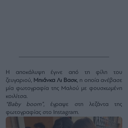
Buy-
Hold-
Sell
The
Value
Investor
Crypto
Χρηματιστηριακές
Ανακοινώσεις
Η αποκάλυψη έγινε από τη φίλη του
Creative
Content
ζευγαριού,
Μπιάνκα Λι Βασκ
, η οποία ανέβασε
Branded
μία φωτογραφία της Μαλού με φουσκωμένη
Content
κοιλίτσα.
Reports
“Baby boom”
, έγραψε στη λεζάντα της
&
Branded
φωτογραφίας στο Instagram.
Content
Calendar