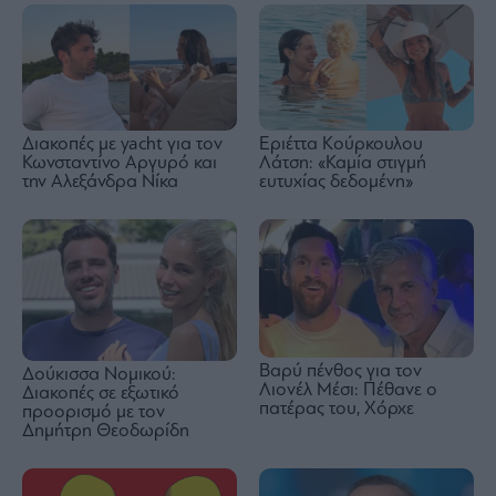
Διακοπές με yacht για τον
Εριέττα Κούρκουλου
Κωνσταντίνο Αργυρό και
Λάτση: «Καμία στιγμή
την Αλεξάνδρα Νίκα
ευτυχίας δεδομένη»
Βαρύ πένθος για τον
Δούκισσα Νομικού:
Λιονέλ Μέσι: Πέθανε ο
Διακοπές σε εξωτικό
πατέρας του, Χόρχε
προορισμό με τον
Δημήτρη Θεοδωρίδη