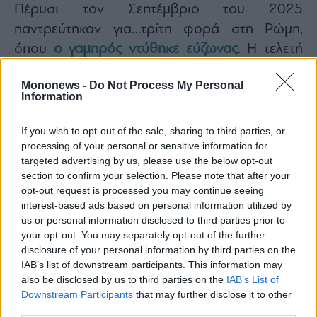
Πέρυσι τον Σεπτέμβριο του 2025
παντρεύτηκαν για…τρίτη φορά στη Ρώμη,
όπου
ο γαμπρός ντύθηκε εύζωνας
. Η τελετή
πραγματοποιήθηκε σε καθολικό ναό στην
Mononews -
Do Not Process My Personal
Piazza della Minerva, παρουσία συγγενών και
Information
στενών φίλων του ζευγαριού.
Διαβάστε επίσης:
If you wish to opt-out of the sale, sharing to third parties, or
processing of your personal or sensitive information for
Ο Νικόλας Νιάρχος πήγε ντυμένος… εύζωνας
targeted advertising by us, please use the below opt-out
στον αναγεννησιακό γάμο του στην Ιταλία
section to confirm your selection. Please note that after your
Νικόλας Χατζηγιάννης – Χριστίνα Λιβανού:
opt-out request is processed you may continue seeing
interest-based ads based on personal information utilized by
Παραμυθένιος γάμος στο Λονδίνο
us or personal information disclosed to third parties prior to
your opt-out. You may separately opt-out of the further
disclosure of your personal information by third parties on the
IAB’s list of downstream participants. This information may
also be disclosed by us to third parties on the
IAB’s List of
Downstream Participants
that may further disclose it to other
third parties.