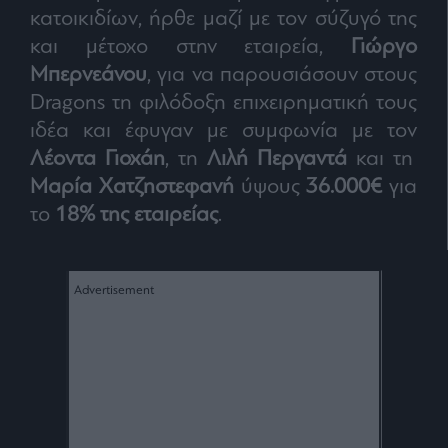
κατοικιδίων, ήρθε μαζί με τον σύζυγό της
Architecture
&
και μέτοχο στην εταιρεία,
Γιώργο
Design
Μπερνεάνου
, για να παρουσιάσουν στους
Fashion
Dragons τη φιλόδοξη επιχειρηματική τους
&
Art
ιδέα και έφυγαν με συμφωνία με τον
Watches
Λέοντα Γιοχάη
, τη
Λιλή Περγαντά
και τη
Yachts
Μαρία Χατζηστεφανή
ύψους
36.000€
για
το
18% της εταιρείας
.
Table
For
Two
Μετοχές
Αγορές
Trader's
book