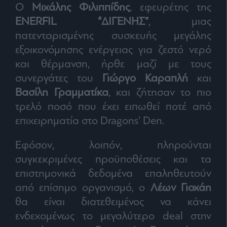
O
Μιχάλης Φιλιππίδης
, εφευρέτης της
agree
to
our
ENERFIL “ΔΙΓΕΝΗΣ”
, μιας
Terms
and
πατενταρισμένης συσκευής μεγάλης
Privacy
Notice.
εξοικονόμησης ενέργειας για ζεστό νερό
You
can
opt
και θέρμανση, ήρθε μαζί με τους
out
at
συνεργάτες του
Γιώργο Καραπλή
και
any
time.
Βασίλη Γραμματίκα
, και ζήτησαν το πιο
This
site
is
τρελό ποσό που έχει ειπωθεί ποτέ από
protected
by
επιχειρηματία στο Dragons’ Den.
reCAPTCHA
and
the
Google
Εφόσον, λοιπόν, πληρούνται
Privacy
Policy
συγκεκριμένες προϋποθέσεις και τα
and
Terms
of
επιστημονικά δεδομένα επαληθευτούν
Service
apply.
από επίσημο οργανισμό, ο
Λέων Γιοχάη
θα είναι διατεθειμένος να κάνει
ότητα
ενδεχομένως το μεγαλύτερο deal στην
ι
ίες