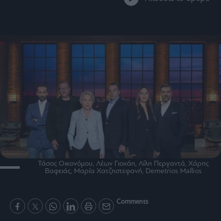
Bloomberg
Financial
Times
The
Wiseman
Room
301
My
Story
Media
Τάσος Οικονόμου, Λέων Γιοχάη, Λίλη Περγαντά, Χάρης
Winners
Βαφειάς, Μαρία Χατζηστεφανή, Demetrios Mallios
&
Losers
Comments
Επι-
θετικά