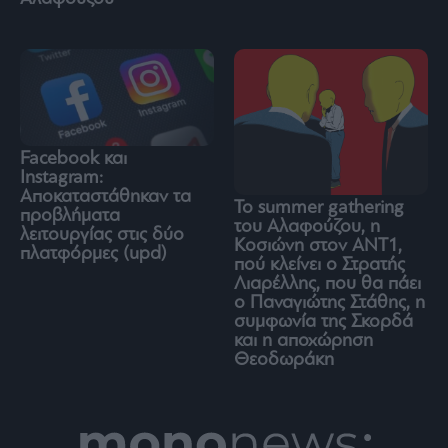
Facebook και
Instagram:
Αποκαταστάθηκαν τα
Το summer gathering
προβλήματα
του Αλαφούζου, η
λειτουργίας στις δύο
Κοσιώνη στον ΑΝΤ1,
πλατφόρμες (upd)
πού κλείνει ο Στρατής
Λιαρέλλης, που θα πάει
ο Παναγιώτης Στάθης, η
συμφωνία της Σκορδά
και η αποχώρηση
Θεοδωράκη