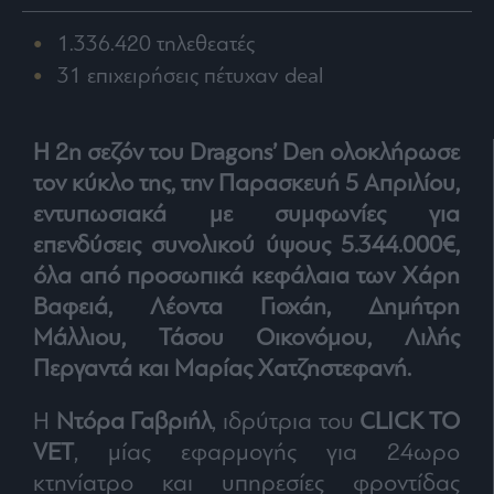
Rumors
1.336.420 τηλεθεατές
ESG
Today
31 επιχειρήσεις πέτυχαν deal
Mononews2030
Άρθρα
Η 2η σεζόν του
Dragons’ Den
ολοκλήρωσε
Συνεντεύξεις
τον κύκλο της, την Παρασκευή 5 Απριλίου,
εντυπωσιακά με συμφωνίες για
επενδύσεις συνολικού ύψους 5.344.000€,
όλα από προσωπικά κεφάλαια των Χάρη
Βαφειά, Λέοντα Γιοχάη, Δημήτρη
Les
Bons
Μάλλιου, Τάσου Οικονόμου, Λιλής
Vivants
Περγαντά και Μαρίας Χατζηστεφανή.
Auto
Life
H
Ντόρα Γαβριήλ
, ιδρύτρια του
CLICK TO
&
VET
, μίας εφαρμογής για 24ωρο
Style
κτηνίατρο και υπηρεσίες φροντίδας
Υγεία