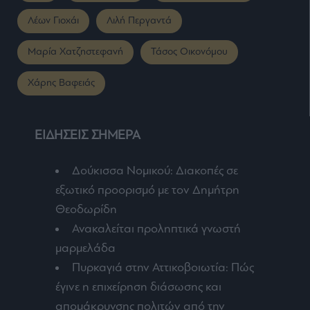
Λέων Γιοχάι
Λιλή Περγαντά
Μαρία Χατζηστεφανή
Τάσος Οικονόμου
Χάρης Βαφειάς
ΕΙΔΗΣΕΙΣ ΣΗΜΕΡΑ
Δούκισσα Νομικού: Διακοπές σε
εξωτικό προορισμό με τον Δημήτρη
Θεοδωρίδη
Ανακαλείται προληπτικά γνωστή
μαρμελάδα
Πυρκαγιά στην Αττικοβοιωτία: Πώς
έγινε η επιχείρηση διάσωσης και
απομάκρυνσης πολιτών από την