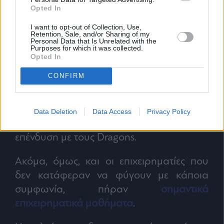
Opted In
I want to opt-out of Collection, Use,
Retention, Sale, and/or Sharing of my
Personal Data that Is Unrelated with the
Purposes for which it was collected.
Opted In
CONFIRM
66
επιχειρήσεις παρουσιάστηκαν
μπροστά στους Έλληνες επενδυτές και οι
31
από αυτές πέτυχαν μία επικερδή και
Data Deletion
Data Access
Privacy Policy
πολλά υποσχόμενη συμφωνία για
επένδυση με τους Dragons.
Ακόμα, όμως, και οι επιχειρηματίες που
δεν κατάφεραν να φύγουν με κάποια
συμφωνία, πήραν
σημαντικά
επιχειρηματικά μαθήματα
.