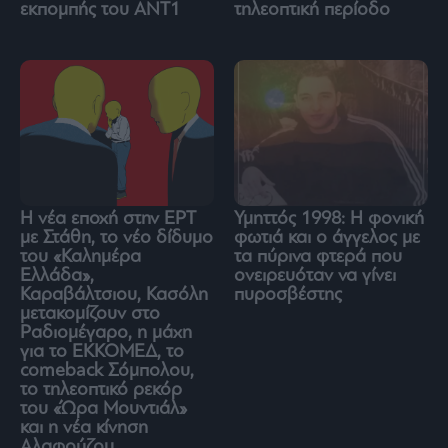
τηλεοπτική περίοδο
εκπομπής του ΑΝΤ1
Η νέα εποχή στην ΕΡΤ
Υμηττός 1998: Η φονική
με Στάθη, το νέο δίδυμο
φωτιά και ο άγγελος με
του «Καλημέρα
τα πύρινα φτερά που
Ελλάδα»,
ονειρευόταν να γίνει
Καραβάλτσιου, Κασόλη
πυροσβέστης
μετακομίζουν στο
Ραδιομέγαρο, η μάχη
για το ΕΚΚΟΜΕΔ, το
comeback Σόμπολου,
το τηλεοπτικό ρεκόρ
του «Ώρα Μουντιάλ»
και η νέα κίνηση
Αλαφούζου