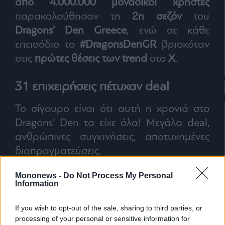
από 4.000.000 μοναδικοί χρήστες
παρακολούθησαν τη
2η σεζόν
του
Dragons’ Den Greece
, ενώ σε κάθε
επεισόδιο το
#DragonsDenGR
βρισκόταν
στις
πρώτες θέσεις των trend
στο
X
.
31 επιχειρήσεις πέτυχαν deal
Το σίγουρο είναι ότι αυτή η χρονιά στο
Dragons’ Den τα είχε όλα! Μεγάλα deal,
ανθρώπινες συγκινήσεις, αποτυχημένες
διαπραγματεύσεις.
Mononews -
Do Not Process My Personal
Information
If you wish to opt-out of the sale, sharing to third parties, or
processing of your personal or sensitive information for