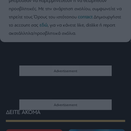
μπορούσαν να παρερμηνευτούν ή να θεωρηθούν
προσβλητικές. Με την ανάρτηση σχολίου, συμφωνείτε να
τηρείτε τους Όρους του ιστότοπου
contact
Δημιουργήστε
το account σας
εδώ
, για να κάνετε like, dislike ή report
ακατάλληλα/προσβλητικά σχόλια.
ΔΕΙΤΕ ΑΚΟΜΑ