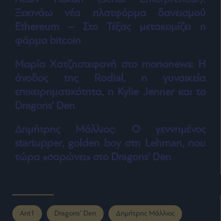
Ξεκινάω νέα πλατφόρμα δανεισμού
Ethereum – Στο Τέξας μετακομίζει η
φάρμα bitcoin
Μαρία Χατζηστεφανή στο mononews: Η
άνοδος της Rodial, η γυναικεία
επιχειρηματικότητα, η Kylie Jenner και το
Dragons’ Den
Δημήτρης Μάλλιος: Ο γεννημένος
startupper, golden boy στη Lehman, που
τώρα «σαρώνει» στο Dragons’ Den
Ant1
Dragons’ Den
Δημήτρης Μάλλιος