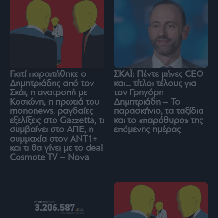
Γιατί παραιτήθηκε ο
ΣΚΑΪ: Πέντε μήνες CEO
Δημητριάδης από τον
και… τίτλοι τέλους για
Σκάι, η ανατροπή με
τον Γρηγόρη
Κοσιώνη, η πρωτιά του
Δημητριάδη – Το
mononews, ραγδαίες
παρασκήνιο, τα ταξίδια
εξελίξεις στο Gazzetta, τι
και το «παράθυρο» της
συμβαίνει στο ΑΠΕ, η
επόμενης ημέρας
συμμαχία στον ΑΝΤ1+
και τι θα γίνει με το deal
Cosmote TV – Nova