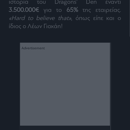
ιστορία του Dragons’ Den έναντι
ας
οι
3.500.000€
για το
65%
της εταιρείας.
ήσης
«Hard to believe that»
, όπως είπε και ο
ίδιος ο Λέων Γιοχάη!
4
news.gr
ghts
rved