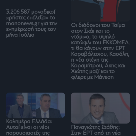
3.206.587 μοναδικοί
χρήστες επέλεξαν το
mononews.gr για την
Οι διάδοχοι του Τσίμα
ενημέρωσή τους τον
στον Σκάι και το
μήνα Ιούλιο
ντόμινο, το υψηλό
κατώφλι του ΕΚΚΟΜΕΔ,
τι θα κάνουν στην ΕΡΤ
Καραβάλτσιου, Κασόλη,
η νέα στέγη της
Καραμήτρου, Ακης και
Χιώτης μαζί και το
φλερτ με Μάνεση
Καλημέρα Ελλάδα:
Παναγιώτης Στάθης:
Αυτοί είναι οι νέοι
Στην ΕΡΤ από τη νέα
παρουσιαστές της