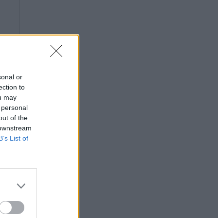
sonal or
ection to
ou may
 personal
out of the
 downstream
B’s List of