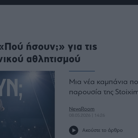
ου
r
ail,
«Πού ήσουν;» για τις
s and
n opt
te is
νικού αθλητισμού
CHA
acy
rvice
Μια νέα καμπάνια πο
παρουσία της Stoixim
NewsRoom
08.05.2026 | 14:26
Ακούστε το άρθρο