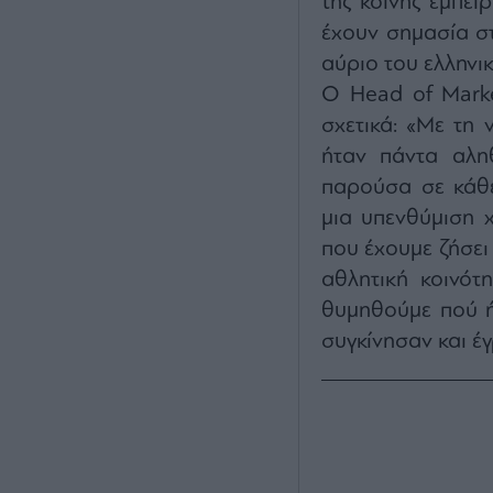
της κοινής εμπει
έχουν σημασία στ
αύριο του ελληνι
Ο Head of Marke
σχετικά: «Με τη 
ήταν πάντα αληθ
παρούσα σε κάθε
μια υπενθύμιση χ
που έχουμε ζήσει 
αθλητική κοινότ
θυμηθούμε πού ήμ
συγκίνησαν και έ