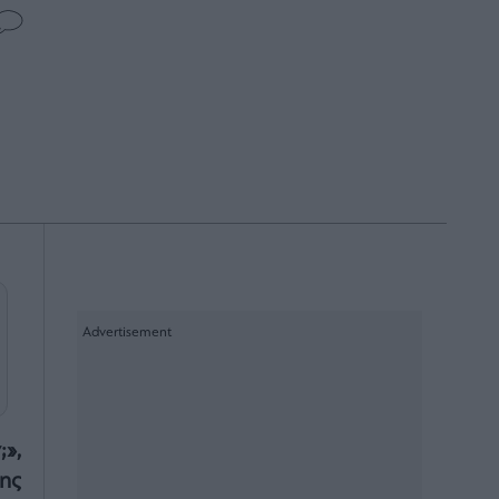
»,
ης