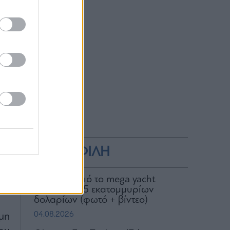
ές
πό
με
α,
ά,
ς.
ΔΗΜΟΦΙΛΗ
n:
ός
Στον Σκορπιό το mega yacht
εν
Loon των 75 εκατομμυρίων
δολαρίων (φωτό + βίντεο)
04.08.2026
μη