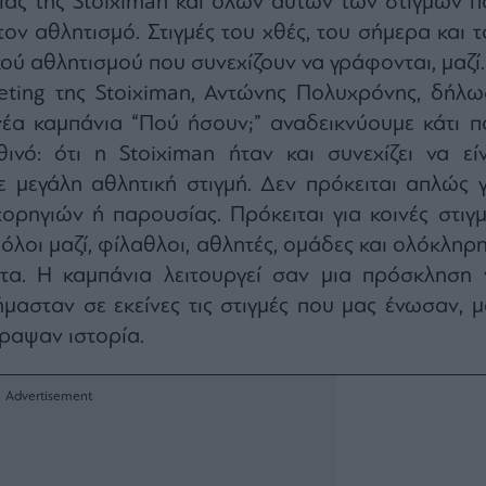
ρίας της Stoiximan και όλων αυτών των στιγμών π
ον αθλητισμό. Στιγμές του χθές, του σήμερα και τ
κού αθλητισμού που συνεχίζουν να γράφονται, μαζί.
ting της Stoiximan, Αντώνης Πολυχρόνης, δήλω
νέα καμπάνια “Πού ήσουν;” αναδεικνύουμε κάτι π
ινό: ότι η Stoiximan ήταν και συνεχίζει να είν
 μεγάλη αθλητική στιγμή. Δεν πρόκειται απλώς γ
ορηγιών ή παρουσίας. Πρόκειται για κοινές στιγμ
όλοι μαζί, φίλαθλοι, αθλητές, ομάδες και ολόκληρ
ητα. Η καμπάνια λειτουργεί σαν μια πρόσκληση 
ασταν σε εκείνες τις στιγμές που μας ένωσαν, μ
γραψαν ιστορία.