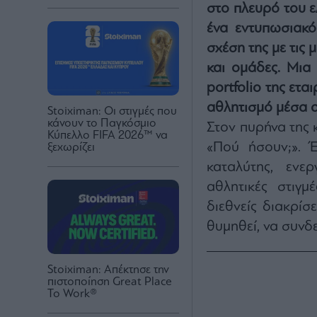
στο πλευρό του ε
ένα εντυπωσιακό
σχέση της με τις 
και ομάδες. Μια
portfolio της ετα
αθλητισμό μέσα α
Stoiximan: Οι στιγμές που
κάνουν το Παγκόσμιο
Στον πυρήνα της 
Κύπελλο FIFA 2026™ να
«Πού ήσουν;». 
ξεχωρίζει
καταλύτης, ενε
αθλητικές στιγμ
διεθνείς διακρίσε
θυμηθεί, να συνδε
Stoiximan: Απέκτησε την
πιστοποίηση Great Place
To Work®