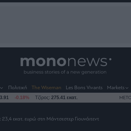
nt
t
t
Πολιτική
The Wiseman
Les Bons Vivants
Markets
3.91
-0.18%
Τζίρος:
275.41 εκατ.
ΜΕΤΟ
23,4 εκατ. ευρώ στη Μάντσεστερ Γιουνάιτεντ
το