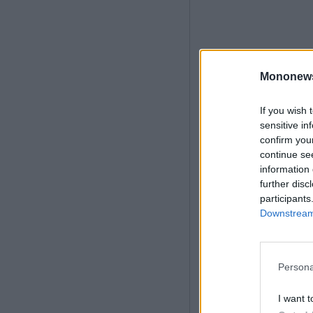
Mononew
If you wish 
sensitive in
confirm you
continue se
information 
further disc
participants
Downstream 
Persona
I want t