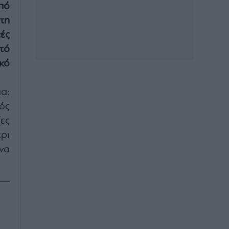
πό
τη
τές
τό
ικό
α:
ός
ες
ρι
 να