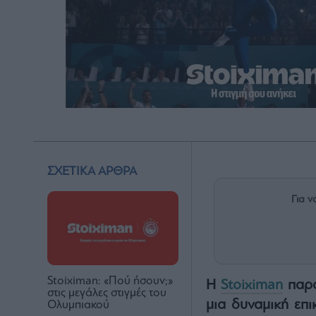
ΣΧΕΤΙΚΑ ΑΡΘΡΑ
Για ν
Stoiximan: «Πού ήσουν;»
Η
Stoiximan
παρο
στις μεγάλες στιγμές του
μια δυναμική επι
Ολυμπιακού