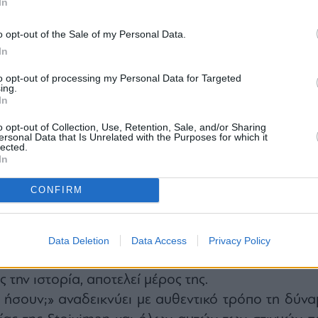
In
o opt-out of the Sale of my Personal Data.
In
to opt-out of processing my Personal Data for Targeted
ing.
οτ ξεδιπλώνεται με γρήγορο ρυθμό και καταιγιστικ
In
όνων, συνδυάζοντας αυθεντικό footage α
o opt-out of Collection, Use, Retention, Sale, and/or Sharing
ersonal Data that Is Unrelated with the Purposes for which it
τιγμές του πρόσφατου αθλητικού παρελθόντος 
lected.
In
ρινών ανθρώπων που τις έζησαν. Παράλληλ
ές, προπονητές και ομάδες συμμετέχουν ενεργ
CONFIRM
 τους απάντηση στο κεντρικό ερώτημα της καμπάνια
ώνεται με τη διαχρονική δέσμευση της Stoixima
σα σε κάθε μεγάλη αθλητική στιγμή. Ως χορηγ
Data Deletion
Data Access
Privacy Policy
γανώσεων, ομάδων και αθλητών, η Stoiximan δ
την ιστορία, αποτελεί μέρος της.
ήσουν;» αναδεικνύει με αυθεντικό τρόπο τη δύνα