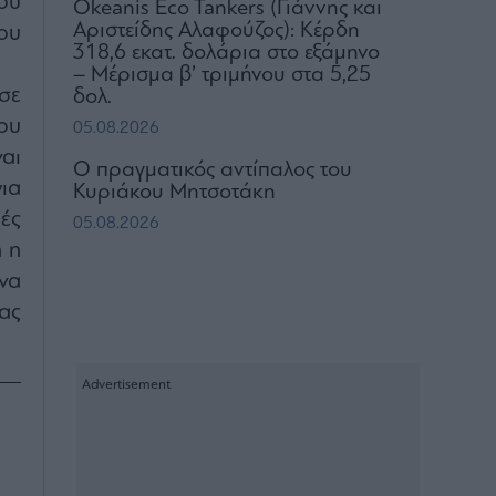
ου
Okeanis Eco Tankers (Γιάννης και
Αριστείδης Αλαφούζος): Κέρδη
ου
318,6 εκατ. δολάρια στο εξάμηνο
– Μέρισμα β’ τριμήνου στα 5,25
σε
δολ.
ου
05.08.2026
αι
Ο πραγματικός αντίπαλος του
ια
Κυριάκου Μητσοτάκη
ές
05.08.2026
η η
να
ας