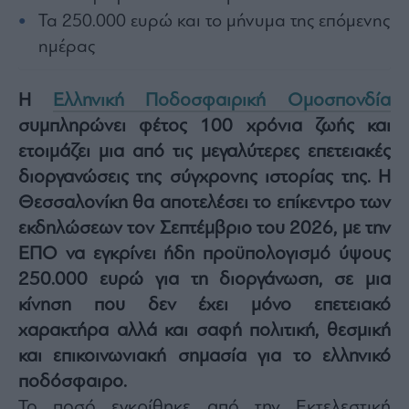
Architecture
Τα 250.000 ευρώ και το μήνυμα της επόμενης
&
ημέρας
Design
Fashion
&
Η
Ελληνική Ποδοσφαιρική Ομοσπονδία
Art
συμπληρώνει φέτος 100 χρόνια ζωής και
Watches
ετοιμάζει μια από τις μεγαλύτερες επετειακές
Yachts
διοργανώσεις της σύγχρονης ιστορίας της. Η
Table
Θεσσαλονίκη θα αποτελέσει το επίκεντρο των
For
εκδηλώσεων τον Σεπτέμβριο του 2026, με την
Two
ΕΠΟ να εγκρίνει ήδη προϋπολογισμό ύψους
250.000 ευρώ για τη διοργάνωση, σε μια
κίνηση που δεν έχει μόνο επετειακό
Μετοχές
χαρακτήρα αλλά και σαφή πολιτική, θεσμική
Αγορές
και επικοινωνιακή σημασία για το ελληνικό
Trader's
ποδόσφαιρο.
book
Το ποσό εγκρίθηκε από την Εκτελεστική