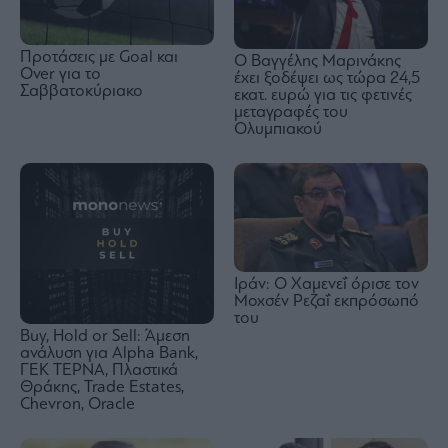
Προτάσεις με Goal και
Ο Βαγγέλης Μαρινάκης
Over για το
έχει ξοδέψει ως τώρα 24,5
Σαββατοκύριακο
εκατ. ευρώ για τις φετινές
μεταγραφές του
Ολυμπιακού
Ιράν: Ο Χαμενεΐ όρισε τον
Μοχσέν Ρεζαΐ εκπρόσωπό
του
Buy, Hold or Sell: Άμεση
ανάλυση για Alpha Bank,
ΓΕΚ ΤΕΡΝΑ, Πλαστικά
Θράκης, Trade Estates,
Chevron, Oracle