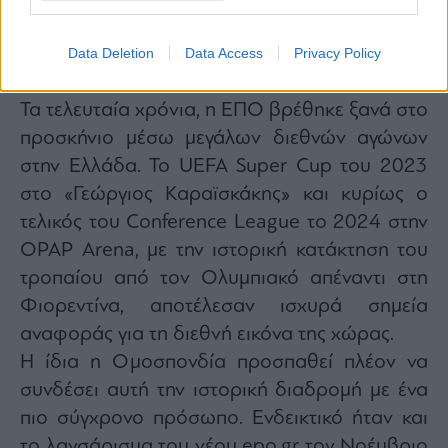
ανάμεσα στη Μίλαν και την Μπαρτσελόνα,
αλλά και ο τελικός του 2007 μεταξύ Μίλαν και
Data Deletion
Data Access
Privacy Policy
Λίβερπουλ.
Τα τελευταία χρόνια, η ΕΠΟ βρέθηκε ξανά στο
προσκήνιο μέσω μεγάλων διεθνών αγώνων
στην Ελλάδα. Το UEFA Super Cup του 2023
στο «Γεώργιος Καραϊσκάκης» και κυρίως ο
τελικός του Conference League το 2024 στην
OPAP Arena, με την ιστορική κατάκτηση του
τροπαίου από τον Ολυμπιακό απέναντι στη
Φιορεντίνα, αποτέλεσαν ισχυρά σημεία
αναφοράς για τη διεθνή εικόνα της χώρας.
Η ίδια η Ομοσπονδία προσπαθεί πλέον να
συνδέσει αυτή την ιστορική διαδρομή με ένα
πιο σύγχρονο πρόσωπο. Ενδεικτικό ήταν και
το λανσάρισμα του νέου epo.gr τον Νοέμβριο