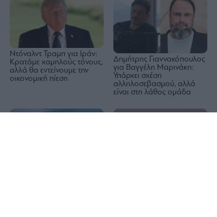
Ντόναλντ Τραμπ για Ιράν:
Δημήτρης Γιαννακόπουλος
Κρατάμε χαμηλούς τόνους,
για Βαγγέλη Μαρινάκη:
αλλά θα εντείνουμε την
Υπάρχει σχέση
οικονομική πίεση
αλληλοσεβασμού, αλλά
είναι στη λάθος ομάδα
1x
Η Ευρώπη δεν είναι
Daily Mail για Κέρκυρα:
προετοιμασμένη για
Καταγγελίες τουριστών για
ρωσικές επιθέσεις με μη
κρυφές χρεώσεις σε μπαρ
επανδρωμένα αεροσκάφη
και εστιατόρια
(UAV), δείχνει μελέτη