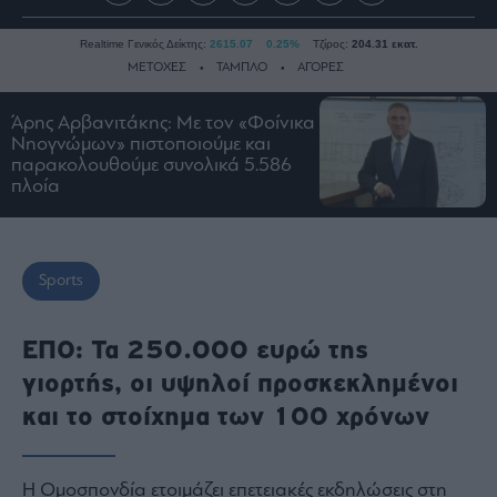
Realtime Γενικός Δείκτης:
2615.07
0.25%
Τζίρος:
204.31 εκατ.
ΜΕΤΟΧΕΣ
ΤΑΜΠΛΟ
ΑΓΟΡΕΣ
Άρης Αρβανιτάκης: Με τον «Φοίνικα
Νηογνώμων» πιστοποιούμε και
Ειδήσεις
παρακολουθούμε συνολικά 5.586
Οικονομία
πλοία
Business
Τράπεζες
Ναυτιλία
Sports
Real
Estate
ΕΠΟ: Τα 250.000 ευρώ της
Ενέργεια
γιορτής, οι υψηλοί προσκεκλημένοι
Πολιτική
και το στοίχημα των 100 χρόνων
Πολιτισμός
Κοινωνία
Η Ομοσπονδία ετοιμάζει επετειακές εκδηλώσεις στη
Law