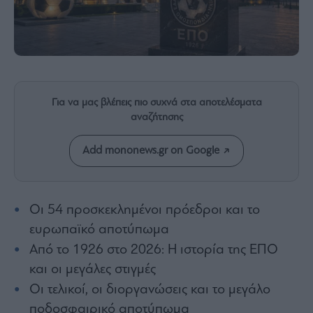
Rumors
ESG
Today
Mononews2030
Άρθρα
Συνεντεύξεις
Για να μας βλέπεις πιο συχνά στα αποτελέσματα
αναζήτησης
Add mononews.gr on Google
Les
Bons
Οι 54 προσκεκλημένοι πρόεδροι και το
Vivants
ευρωπαϊκό αποτύπωμα
Auto
Από το 1926 στο 2026: Η ιστορία της ΕΠΟ
Life
και οι μεγάλες στιγμές
&
Style
Οι τελικοί, οι διοργανώσεις και το μεγάλο
Υγεία
ποδοσφαιρικό αποτύπωμα