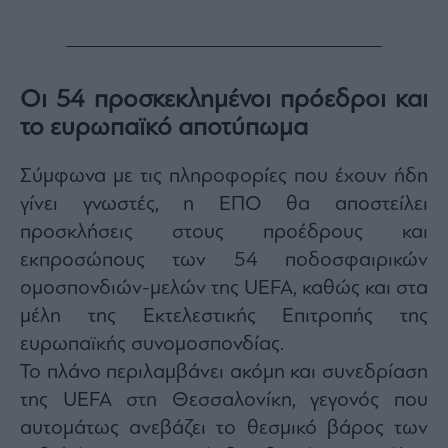
agree
to
our
Terms
and
Privacy
Notice.
Οι 54 προσκεκλημένοι πρόεδροι και
You
can
opt
το ευρωπαϊκό αποτύπωμα
out
at
any
time.
Σύμφωνα με τις πληροφορίες που έχουν ήδη
This
site
γίνει γνωστές, η ΕΠΟ θα αποστείλει
is
protected
by
προσκλήσεις στους προέδρους και
reCAPTCHA
and
εκπροσώπους των 54 ποδοσφαιρικών
the
Google
ομοσπονδιών-μελών της UEFA, καθώς και στα
Privacy
Policy
and
μέλη της Εκτελεστικής Επιτροπής της
Terms
of
ευρωπαϊκής συνομοσπονδίας.
Service
apply.
Το πλάνο περιλαμβάνει ακόμη και συνεδρίαση
της UEFA στη Θεσσαλονίκη, γεγονός που
ότητα
αυτομάτως ανεβάζει το θεσμικό βάρος των
ι
ίες