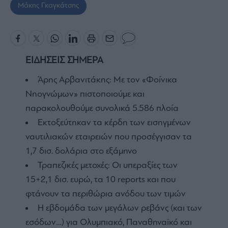
Μάκης Γκαγκάτσης
ΕΙΔΗΣΕΙΣ ΣΗΜΕΡΑ
Άρης Αρβανιτάκης: Με τον «Φοίνικα
Νηογνώμων» πιστοποιούμε και
παρακολουθούμε συνολικά 5.586 πλοία
Εκτοξεύτηκαν τα κέρδη των εισηγμένων
ναυτιλιακών εταιρειών που προσέγγισαν τα
1,7 δισ. δολάρια στο εξάμηνο
Τραπεζικές μετοχές: Οι υπεραξίες των
15+2,1 δισ. ευρώ, τα 10 reports και που
φτάνουν τα περιθώρια ανόδου των τιμών
Η εβδομάδα των μεγάλων ρεβάνς (και των
εσόδων…) για Ολυμπιακό, Παναθηναϊκό και