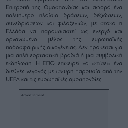
Buy-
Επιτροπή της Ομοσπονδίας και αφορά ένα
Hold-
Sell
πολυήμερο πλαίσιο δράσεων, δεξιώσεων,
The
συνεδριάσεων και φιλοξενιών, με στόχο η
Value
Ελλάδα να παρουσιαστεί ως ενεργό και
Investor
οργανωμένο μέλος της ευρωπαϊκής
Crypto
ποδοσφαιρικής οικογένειας. Δεν πρόκειται για
Χρηματιστηριακές
Ανακοινώσεις
μια απλή εορταστική βραδιά ή μια συμβολική
εκδήλωση. Η ΕΠΟ επιχειρεί να «χτίσει» ένα
διεθνές γεγονός με ισχυρή παρουσία από την
Creative
Content
UEFA και τις ευρωπαϊκές ομοσπονδίες.
Branded
Content
Reports
&
Branded
Content
Calendar