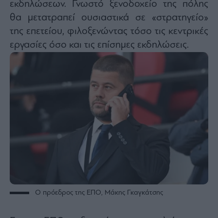
εκδηλώσεων. Γνωστό ξενοδοχείο της πόλης
ας
οι
θα μετατραπεί ουσιαστικά σε «στρατηγείο»
ήσης
της επετείου, φιλοξενώντας τόσο τις κεντρικές
εργασίες όσο και τις επίσημες εκδηλώσεις.
4
news.gr
ghts
rved
O πρόεδρος της ΕΠΟ, Μάκης Γκαγκάτσης