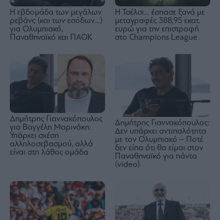
Η εβδομάδα των μεγάλων
Η Τσέλσι… έσπασε ξανά με
ρεβάνς (και των εσόδων…)
μεταγραφές 388,95 εκατ.
για Ολυμπιακό,
ευρώ για την επιστροφή
Παναθηναϊκό και ΠΑΟΚ
στο Champions League
Δημήτρης Γιαννακόπουλος
Δημήτρης Γιαννακόπουλος:
για Βαγγέλη Μαρινάκη:
Δεν υπάρχει αντιπαλότητα
Υπάρχει σχέση
με τον Ολυμπιακό – Ποτέ
αλληλοσεβασμού, αλλά
δεν είπα ότι θα είμαι στον
είναι στη λάθος ομάδα
Παναθηναϊκό για πάντα
(video)