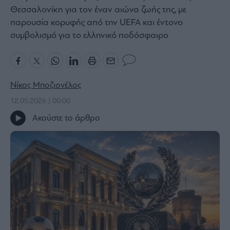
Θεσσαλονίκη για τον έναν αιώνα ζωής της, με
Bloomberg
παρουσία κορυφής από την UEFA και έντονο
Financial
συμβολισμό για το ελληνικό ποδόσφαιρο
Times
Νίκος Μποζιονέλος
The
Wiseman
12.05.2026 | 00:00
Room
Ακούστε το άρθρο
301
My
Story
Media
Winners
&
Losers
Επι-
θετικά