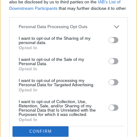
also be disclosed by us to third parties on the
IAB’s List of
Downstream Participants
that may further disclose it to other
third parties.
Personal Data Processing Opt Outs
Οι τελικοί, οι διοργανώσεις και το
I want to opt-out of the Sharing of my
personal data.
μεγάλο ποδοσφαιρικό αποτύπωμα
Opted In
Στο πέρασμα των δεκαετιών, η ΕΠΟ δεν
I want to opt-out of the Sale of my
Personal Data.
περιορίστηκε μόνο στη διαχείριση των
Opted In
εθνικών διοργανώσεων. Ανέλαβε και τη
I want to opt-out of processing my
φιλοξενία σημαντικών ευρωπαϊκών
Personal Data for Targeted Advertising.
Opted In
γεγονότων.
I want to opt-out of Collection, Use,
Η Ελλάδα φιλοξένησε τον τελικό του
Retention, Sale, and/or Sharing of my
Personal Data that Is Unrelated with the
Κυπέλλου Κυπελλούχων το 1971, τον τελικό
Purposes for which it was collected.
του Champions League το 1983 στο ΟΑΚΑ,
Opted In
ενώ ακολούθησαν ακόμη μεγαλύτερες
CONFIRM
διοργανώσεις, όπως ο τελικός του 1994