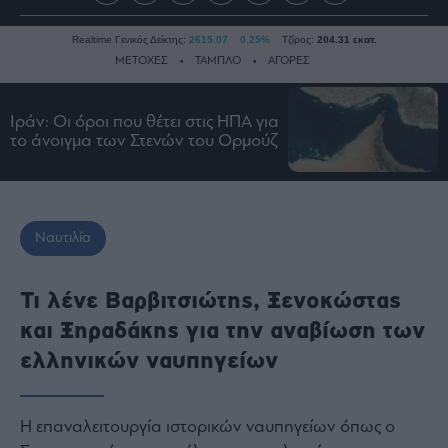
Realtime Γενικός Δείκτης:
2615.07
0.25%
Τζίρος:
204.31 εκατ.
ΜΕΤΟΧΕΣ
ΤΑΜΠΛΟ
ΑΓΟΡΕΣ
Ιράν: Οι όροι που θέτει στις ΗΠΑ για
Ειδήσεις
το άνοιγμα των Στενών του Ορμούζ
Οικονομία
Business
Τράπεζες
Ναυτιλία
Ναυτιλία
Real
Τι λένε Βαρβιτσιώτης, Ξενοκώστας
Estate
και Ξηραδάκης για την αναβίωση των
Ενέργεια
ελληνικών ναυπηγείων
Πολιτική
Πολιτισμός
Κοινωνία
Η επαναλειτουργία ιστορικών ναυπηγείων όπως ο
Law