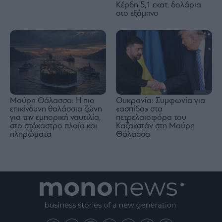
Κέρδη 5,1 εκατ. δολάρια
στο εξάμηνο
Μαύρη Θάλασσα: Η πιο
Ουκρανία: Συμφωνία για
επικίνδυνη θαλάσσια ζώνη
«ασπίδα» στα
για την εμπορική ναυτιλία,
πετρελαιοφόρα του
στο στόχαστρο πλοία και
Καζακστάν στη Μαύρη
πληρώματα
Θάλασσα