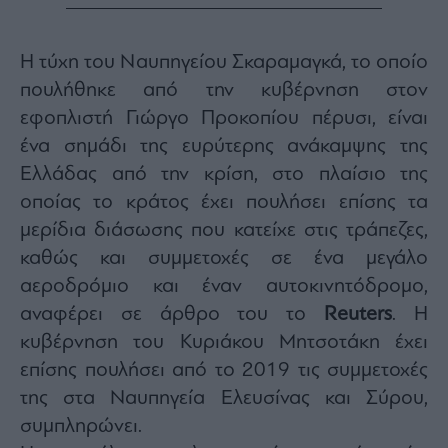
Monocle
Media
Lab
Η τύχη του Ναυπηγείου Σκαραμαγκά, το οποίο
πουλήθηκε από την κυβέρνηση στον
εφοπλιστή Γιώργο Προκοπίου πέρυσι, είναι
Mononews100
ένα σημάδι της ευρύτερης ανάκαμψης της
Ελλάδας από την κρίση, στο πλαίσιο της
οποίας το κράτος έχει πουλήσει επίσης τα
Εγγραφείτε
μερίδια διάσωσης που κατείχε στις τράπεζες,
στο
Newsletter
καθώς και συμμετοχές σε ένα μεγάλο
του
αεροδρόμιο και έναν αυτοκινητόδρομο,
mononews.gr
αναφέρει σε άρθρο του το
Reuters
. Η
κυβέρνηση του Κυριάκου Μητσοτάκη έχει
επίσης πουλήσει από το 2019 τις συμμετοχές
της στα Ναυπηγεία Ελευσίνας και Σύρου,
By
submitting
συμπληρώνει.
your
email,
you