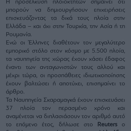
Η προσέλκυση πλοιοκτητών σημαίνει ότι
agree
to
μπορούν να δημιουργήσουν επιχειρήσεις
our
Terms
επισκευάζοντας τα δικά τους πλοία στην
and
Privacy
Notice.
Ελλάδα – και όχι στην Τουρκία, την Ασία ή τη
You
can
Ρουμανία.
opt
out
Ενώ οι Έλληνες διαθέτουν τον μεγαλύτερο
at
any
time.
εμπορικό στόλο στον κόσμο με 5.500 πλοία,
This
site
τα ναυπηγεία της χώρας έχουν χάσει έδαφος
is
protected
έναντι των ανταγωνιστών τους αλλού και
by
reCAPTCHA
and
μέχρι τώρα, οι προσπάθειες ιδιωτικοποίησης
the
Google
έχουν βαλτώσει ή αποτύχει, επισημαίνει το
Privacy
Policy
άρθρο.
and
Terms
of
Τα Ναυπηγεία Σκαραμαγκά έχουν επισκευάσει
Service
apply.
37 πλοία τον περασμένο χρόνο και
αναμένεται να διπλασιάσουν τον αριθμό αυτό
ότητα
το επόμενο έτος, δήλωσε στο
Reuters
ο
ι
ίες