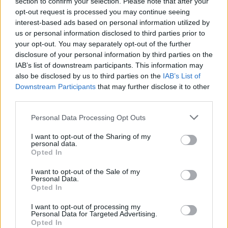
section to confirm your selection. Please note that after your
ναυτιλίας και χρηματοδότης της ναυτιλίας
opt-out request is processed you may continue seeing
Γιώργος Ξηραδάκης
.
«Δεν μπορούν να
interest-based ads based on personal information utilized by
αντικαταστήσουν τα μεγάλα τουρκικά και
us or personal information disclosed to third parties prior to
your opt-out. You may separately opt-out of the further
ασιατικά ναυπηγεία, αλλά μπορούν να πάρουν
disclosure of your personal information by third parties on the
ένα σημαντικό μερίδιο».
IAB’s list of downstream participants. This information may
Η Ελλάδα κατασκεύασε και επισκεύασε
also be disclosed by us to third parties on the
IAB’s List of
Downstream Participants
that may further disclose it to other
εκατοντάδες πλοία στις δεκαετίες του 1960
third parties.
και του 1970, πριν μεγάλο μέρος της
βιομηχανίας περάσει στα χέρια της
Personal Data Processing Opt Outs
κυβέρνησης κατά τη διάρκεια της οικονομικής
I want to opt-out of the Sharing of my
personal data.
ύφεσης της δεκαετίας του 1980, σημειώνει το
Opted In
Reuters. Τα προάστια της εργατικής τάξης
I want to opt-out of the Sale of my
δυτικά της Αθήνας, όπου λειτουργούν τα
Personal Data.
περισσότερα ναυπηγεία, βιώνουν επίσης μια
Opted In
ανάκαμψη.
I want to opt-out of processing my
Personal Data for Targeted Advertising.
Στην παραθαλάσσια περιοχή Πέραμα, δεκάδες
Opted In