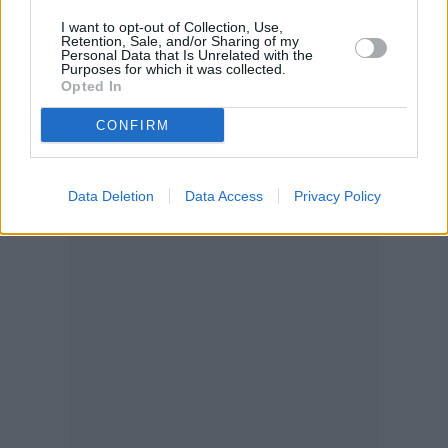
εταιρείες λειτουργούν ως υπεργολάβοι για τα
I want to opt-out of Collection, Use,
μεγάλα ναυπηγεία. Η ανεργία, που πριν από 10
Retention, Sale, and/or Sharing of my
Personal Data that Is Unrelated with the
χρόνια ήταν στο 40%, έχει πέσει τόσο χαμηλά
Purposes for which it was collected.
Opted In
που οι εργολάβοι δεν μπορούν να βρουν
αρκετούς εργαζόμενους, δήλωσε ο δήμαρχος
CONFIRM
Γιάννης Λαγουδάκος.
Διαβάστε επίσης
Data Deletion
Data Access
Privacy Policy