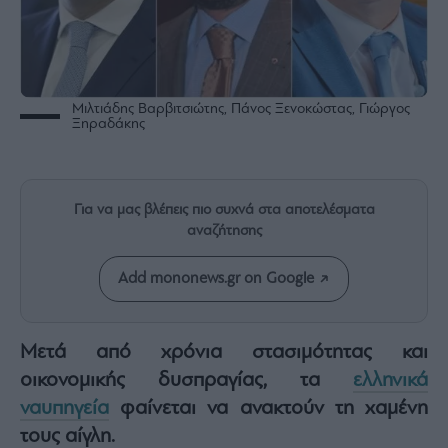
Rumors
ESG
Today
Mononews2030
Μιλτιάδης Βαρβιτσιώτης, Πάνος Ξενοκώστας, Γιώργος
Άρθρα
Ξηραδάκης
Συνεντεύξεις
Για να μας βλέπεις πιο συχνά στα αποτελέσματα
αναζήτησης
Les
Add mononews.gr on Google
Bons
Vivants
Auto
Μετά από χρόνια στασιμότητας και
Life
οικονομικής δυσπραγίας, τα
ελληνικά
&
ναυπηγεία
φαίνεται να ανακτούν τη χαμένη
Style
τους αίγλη.
Υγεία