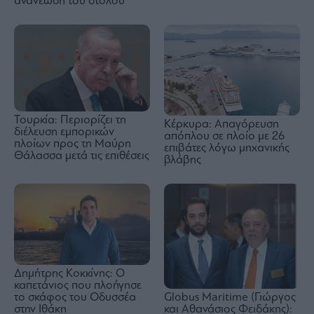
ανανέωση του στόλου
Τουρκία: Περιορίζει τη
Κέρκυρα: Απαγόρευση
διέλευση εμπορικών
απόπλου σε πλοίο με 26
πλοίων προς τη Μαύρη
επιβάτες λόγω μηχανικής
Θάλασσα μετά τις επιθέσεις
βλάβης
Δημήτρης Κοκκίνης: Ο
καπετάνιος που πλοήγησε
το σκάφος του Οδυσσέα
Globus Maritime (Γιώργος
στην Ιθάκη
και Αθανάσιος Φειδάκης):