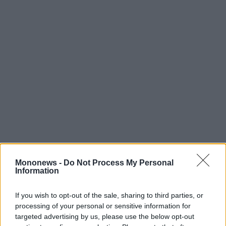
Mononews -
Do Not Process My Personal
Information
«Η έκρηξη των ναυπηγείων βάζει την Ελλάδα
If you wish to opt-out of the sale, sharing to third parties, or
ξανά στο παιχνίδι ως επισκευαστικό κόμβο
processing of your personal or sensitive information for
στη Μεσόγειο»
, δήλωσε ο ειδικός σε θέματα
targeted advertising by us, please use the below opt-out