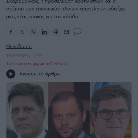
Σκαραμαγκάς, η προσέλκυση εφοπλιστών και η
Bloomberg
αύξηση των επισκευών πλοίων αποτελούν ενδείξεις
μιας νέας εποχής για τον κλάδο
Financial
Times
NewsRoom
The
18.02.2025 | 11:37
Wiseman
Τελευταία ενημέρωση:11:46 πμ
Room
301
Ακούστε το άρθρο
My
Story
Media
Winners
&
Losers
Επι-
θετικά