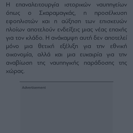
Η επαναλειτουργία ιστορικών ναυπηγείων
Architecture
&
όπως ο Σκαραμαγκάς, η προσέλκυση
Design
εφοπλιστών και η αύξηση των επισκευών
Fashion
πλοίων αποτελούν ενδείξεις μιας νέας εποχής
&
Art
για τον κλάδο. Η ανάκαμψη αυτή δεν αποτελεί
μόνο μια θετική εξέλιξη για την εθνική
Watches
οικονομία, αλλά και μια ευκαιρία για την
Yachts
αναβίωση της ναυπηγικής παράδοσης της
Table
For
χώρας.
Two
Μετοχές
Αγορές
Trader's
book