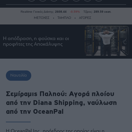
Realtime Γενικός Δείκτης:
2608.44
-0.59%
Τζίρος:
289.59 εκατ.
ΜΕΤΟΧΕΣ
ΤΑΜΠΛΟ
ΑΓΟΡΕΣ
Η απόδραση, η φούσκα και οι
Ειδήσεις
προφήτες της Αποκάλυψης
Οικονομία
Business
Τράπεζες
Ναυτιλία
Ναυτιλία
Real
Estate
Σεμίραμις Παληού: Αγορά πλοίου
Ενέργεια
από την Diana Shipping, ναύλωση
Πολιτική
από την OceanPal
Πολιτισμός
Κοινωνία
Η OceanPal Inc., πρόεδρος της οποίας είναι η
Law