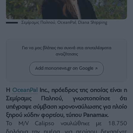
Rumors
ESG
Today
Σεμίραμις Παληού, OceanPal, Diana Shipping
Mononews2030
Άρθρα
Συνεντεύξεις
Για να μας βλέπεις πιο συχνά στα αποτελέσματα
αναζήτησης
Add mononews.gr on Google
Les
Bons
Η
OceanPal
Inc., πρόεδρος της οποίας είναι η
Vivants
Σεμίραμις Παληού, γνωστοποίησε ότι
Auto
υπέγραψε σύμβαση χρονοναύλωσης για πλοίο
Life
ξηρού χύδην φορτίου, τύπου Panamax.
&
Style
Το M/V Calipso ναυλώθηκε με 18.750
Υγεία
δολάρια την ημέρα, για περίπου δεκαπέντε