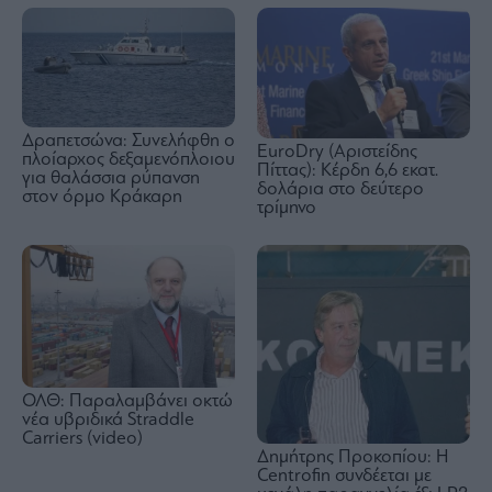
Δραπετσώνα: Συνελήφθη ο
EuroDry (Αριστείδης
πλοίαρχος δεξαμενόπλοιου
Πίττας): Κέρδη 6,6 εκατ.
για θαλάσσια ρύπανση
δολάρια στο δεύτερο
στον όρμο Κράκαρη
τρίμηνο
ΟΛΘ: Παραλαμβάνει οκτώ
νέα υβριδικά Straddle
Carriers (video)
Δημήτρης Προκοπίου: Η
Centrofin συνδέεται με