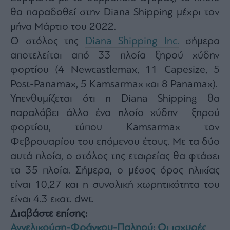
Buy-
θα παραδοθεί στην Diana Shipping μέχρι τον
Hold-
Sell
μήνα Μάρτιο του 2022.
The
Ο στόλος της
Diana Shipping Inc.
σήμερα
Value
αποτελείται από 33 πλοία ξηρού χύδην
Investor
φορτίου (4 Newcastlemax, 11 Capesize, 5
Crypto
Post-Panamax, 5 Kamsarmax και 8 Panamax).
Χρηματιστηριακές
Ανακοινώσεις
Υπενθυμίζεται ότι η Diana Shipping θα
παραλάβει άλλο ένα πλοίο χύδην ξηρού
φορτίου, τύπου Kamsarmax τον
Creative
Content
Φεβρουαρίου του επόμενου έτους. Με τα δύο
Branded
αυτά πλοία, ο στόλος της εταιρείας θα φτάσει
Content
τα 35 πλοία. Σήμερα, ο μέσος όρος ηλικίας
Reports
είναι 10,27 και η συνολική χωρητικότητα του
&
είναι 4.3 εκατ. dwt.
Branded
Content
Διαβάστε επίσης:
Calendar
Αγγελικούση-Φράγκου-Παληού: Οι ισχυρές