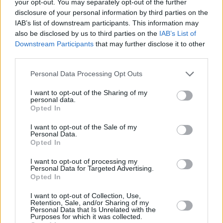
your opt-out. You may separately opt-out of the further
agree
Τράμπζονσπορ – Πού βρήκαν τόσα λεφτά οι
to
disclosure of your personal information by third parties on the
our
Τούρκοι;
IAB’s list of downstream participants. This information may
Terms
and
also be disclosed by us to third parties on the
IAB’s List of
Ξενοδοχεία Amalia: H αύξηση των κερδών και
Privacy
Notice.
Downstream Participants
that may further disclose it to other
You
ο…άγνωστος μέτοχος
can
third parties.
opt
Χρηματιστήριο: Σε ποια επίπεδα θα βρίσκεται
out
at
Personal Data Processing Opt Outs
κατά την επιστροφή στις developed markets
any
time.
This
I want to opt-out of the Sharing of my
site
personal data.
is
Ακολουθήστε το mononews.gr στο
protected
Opted In
Google News
και ενημερωθείτε
by
reCAPTCHA
πρώτοι.
and
I want to opt-out of the Sale of my
the
Personal Data.
Google
Opted In
Privacy
Policy
and
I want to opt-out of processing my
Terms
of
Personal Data for Targeted Advertising.
Service
Opted In
Θέλετε να ενημερώνεστε για όλα τα
apply.
οικονομικά και επιχειρηματικά νέα;
I want to opt-out of Collection, Use,
Retention, Sale, and/or Sharing of my
ότητα
Εγγραφείτε στο Newsletter του mononews.gr
Personal Data that Is Unrelated with the
ι
Purposes for which it was collected.
ίες