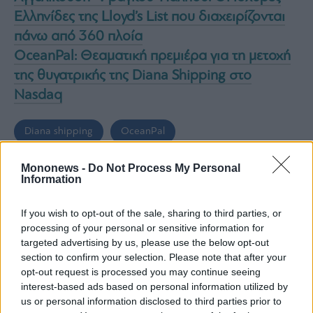
Monocle
Ελληνίδες της Lloyd’s List που διαχειρίζονται
Media
Lab
πάνω από 360 πλοία
OceanPal: Θεαματική πρεμιέρα για τη μετοχή
της θυγατρικής της Diana Shipping στο
Mononews100
Nasdaq
Diana shipping
OceanPal
Εγγραφείτε
στο
Σεμίραμις Παληού
Mononews -
Do Not Process My Personal
Newsletter
Information
του
mononews.gr
If you wish to opt-out of the sale, sharing to third parties, or
processing of your personal or sensitive information for
ΕΙΔΗΣΕΙΣ ΣΗΜΕΡΑ
targeted advertising by us, please use the below opt-out
section to confirm your selection. Please note that after your
Η απόδραση, η φούσκα και οι προφήτες της
opt-out request is processed you may continue seeing
By
Αποκάλυψης
interest-based ads based on personal information utilized by
submitting
your
us or personal information disclosed to third parties prior to
Μοχάμεντ Σαλάχ: Γιατί πήγε στην
email,
you