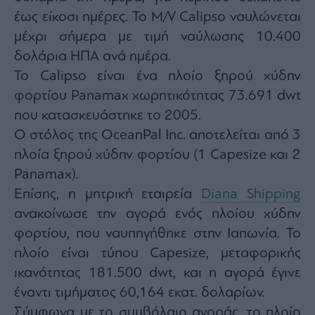
Architecture
έως είκοσι ημέρες. Το M/V Calipso ναυλώνεται
&
μέχρι σήμερα με τιμή ναύλωσης 10.400
Design
δολάρια ΗΠΑ ανά ημέρα.
Fashion
Το Calipso είναι ένα πλοίο ξηρού χύδην
&
Art
φορτίου Panamax χωρητικότητας 73.691 dwt
Watches
που κατασκευάστηκε το 2005.
Yachts
Ο στόλος της OceanPal Inc. αποτελείται από 3
Table
πλοία ξηρού χύδην φορτίου (1 Capesize και 2
For
Panamax).
Two
Επίσης, η μητρική εταιρεία
Diana Shipping
ανακοίνωσε την αγορά ενός πλοίου χύδην
φορτίου, που ναυπηγήθηκε στην Ιαπωνία. Το
Μετοχές
πλοίο είναι τύπου Capesize, μεταφορικής
Αγορές
ικανότητας 181.500 dwt, και η αγορά έγινε
Trader's
έναντι τιμήματος 60,164 εκατ. δολαρίων.
book
Σύμφωνα με το συμβόλαιο αγοράς, το πλοίο