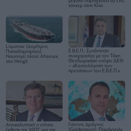
μεγάλη παραγγελία έξι LR2
τάνκερ στην Κίνα
Liquimar (Δημήτρης
Ε.Β.Ε.Π.: Συνάντηση
Παπαδημητρίου):
συνεργασίας με τον Τάκη
Ναυπηγεί πλοίο Aframax
Θεοδωρικάκο ενόψει ΔΕΘ
στο Hengli
– «Κοστολόγηση των
προτάσεων του Ε.Β.Ε.Π.»
Γιάννης Δράγνης
Αποκαλυπτική η ετήσια
(Goldenport): Παρήγγειλε
έκθεση της XRTC για την