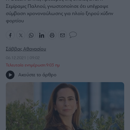
Σεμίραμις Παληού, γνωστοποίησε ότι υπέγραψε
Bloomberg
σύμβαση χρονοναύλωσης για πλοίο ξηρού χύδην
Financial
φορτίου
Times
Σάββας Αθανασίου
The
Wiseman
06.12.2021 | 09:02
Room
Τελευταία ενημέρωση:9:03 πμ
301
Ακούστε το άρθρο
My
Story
Media
Winners
&
Losers
Επι-
θετικά