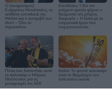
Ο (πεισματάρης)
Επενδύσεις 1 δισ. την
Ευάγγελος Μυτιληναίος, το
επόμενη τριετία φέρνει η
απίθανο comeback της
διεύρυνση της ρήτρας
Μetlen και η συντριβή των
διαφυγής – Η λίστα με τα
short – Όλο το
ενεργειακά έργα που
παρασκήνιο
ενεργοποιούνται
Πόσα έχει δαπανήσει αυτό
Ιταλία: Το φετινό καλοκαίρι
το καλοκαίρι ο Μάριος
είναι το θερμότερο του
Ηλιόπουλος για τις
τελευταίου αιώνα
μεταγραφές της ΑΕΚ
1x