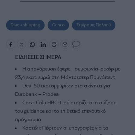
Diana shipping
Genco
Σεμίραμις Παληού
ΕΙΔΗΣΕΙΣ ΣΗΜΕΡΑ
Η απαγόρευση έφερε… συμφωνία-ρεκόρ με
23,4 εκατ. ευρώ στη Μάντσεστερ Γιουνάιτεντ
Deal 50 εκατομμυρίων στα ακίνητα για
Eurobank – Prodea
Coca-Cola HBC: Πού στηρίζεται η αύξηση
του guidance και το επιθετικό επενδυτικό
πρόγραμμα
Καστέλι: Πέφτουν οι υπογραφές για τα