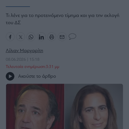
Bloomberg
Τι λένε για το προτεινόμενο τίμημα και για την εκλογή
Financial
Times
του ΔΣ
The
Λίλιαν Μαργαρίτη
Wiseman
08.06.2026 | 15:18
Room
Τελευταία ενημέρωση:3:31 μμ
301
Ακούστε το άρθρο
My
Story
Media
Winners
&
Losers
Επι-
θετικά