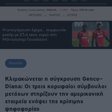
Realtime Γενικός Δείκτης:
2623.91
-0.18%
Τζίρος:
275.41 εκατ.
ΜΕΤΟΧΕΣ
ΤΑΜΠΛΟ
ΑΓΟΡΕΣ
Η απαγόρευση έφερε… συμφωνία-
Ειδήσεις
ρεκόρ με 23,4 εκατ. ευρώ στη
Μάντσεστερ Γιουνάιτεντ
Οικονομία
Business
Τράπεζες
Ναυτιλία
Ναυτιλία
Real
Estate
Κλιμακώνεται η σύγκρουση Genco–
Ενέργεια
Diana: Οι τρεις κορυφαίοι σύμβουλοι
Πολιτική
μετόχων στηρίζουν την αμερικανική
Πολιτισμός
εταιρεία ενόψει της κρίσιμης
Κοινωνία
ψηφοφορίας
Law