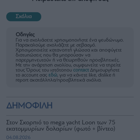
Σχόλια
Οδηγίες
Για να σχολιάσετε χρησιμοποιήστε ένα ψευδώνυμο.
Παρακαλούμε σχολιάζετε με σεβασμό.
Χρησιμοποιείτε κατανοητή γλώσσα και αποφύγετε
διατυπώσεις που θα μπορούσαν να
παρερμηνευτούν ή να θεωρηθούν προσβλητικές.
Με την ανάρτηση σχολίου, συμφωνείτε να τηρείτε
τους Όρους του ιστότοπου
contact
Δημιουργήστε
το account σας
εδώ
, για να κάνετε like, dislike ή
report ακατάλληλα/προσβλητικά σχόλια.
ΔΗΜΟΦΙΛΗ
Στον Σκορπιό το mega yacht Loon των 75
εκατομμυρίων δολαρίων (φωτό + βίντεο)
04.08.2026