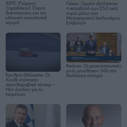
XRTC (Γιώργος
Γκίκας: Ομαλά εξελίσσεται
Ξηραδάκης): Είκοσι
η καταβολή των 23,2 εκατ.
διαπιστώσεις για την
ευρώ μέσω του
ελληνική ακτοπλοϊκή
Μεταφορικού Ισοδυνάμου
αγορά
Επιβατών
Κικίλιας: Οι μεταναστευτικές
ροές μειώθηκαν 34% στα
Ερυθρά Θάλασσα: Οι
θαλάσσια σύνορα
Χούθι χτύπησαν
σαουδαραβικό τάνκερ –
Νέα άνοδος για το
πετρέλαιο