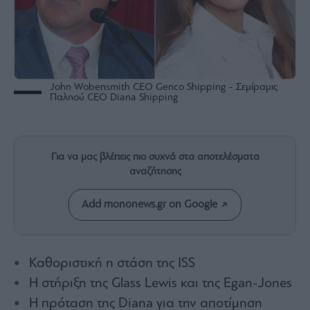
Rumors
ESG
Today
Mononews2030
Άρθρα
John Wobensmith CEO Genco Shipping - Σεμίραμις
Παληού CEO Diana Shipping
Συνεντεύξεις
Για να μας βλέπεις πιο συχνά στα αποτελέσματα
αναζήτησης
Les
Bons
Add mononews.gr on Google
Vivants
Auto
Life
Καθοριστική η στάση της ISS
&
Η στήριξη της Glass Lewis και της Egan-Jones
Style
Η πρόταση της Diana για την αποτίμηση
Υγεία