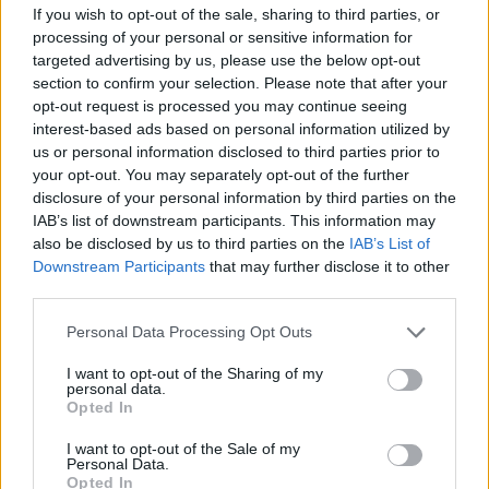
Την Παρασκευή, η Genco είχε ήδη
If you wish to opt-out of the sale, sharing to third parties, or
ανακοινώσει ότι και η εταιρεία
Glass Lewis
processing of your personal or sensitive information for
targeted advertising by us, please use the below opt-out
τάχθηκε υπέρ των θέσεών της.
section to confirm your selection. Please note that after your
Συγκεκριμένα, η εταιρεία συμβούλων
opt-out request is processed you may continue seeing
επισήμανε ότι η τρέχουσα προσφορά των
interest-based ads based on personal information utilized by
us or personal information disclosed to third parties prior to
24,80 δολαρίων ανά μετοχή παραμένει
your opt-out. You may separately opt-out of the further
περίπου 2 δολάρια χαμηλότερα από τον μέσο
disclosure of your personal information by third parties on the
όρο και τη μέση εκτίμηση της καθαρής αξίας
IAB’s list of downstream participants. This information may
also be disclosed by us to third parties on the
IAB’s List of
ενεργητικού (NAV) που δίνουν οι αναλυτές της
Downstream Participants
that may further disclose it to other
αγοράς και επιπλέον δεν περιλαμβάνει
third parties.
premium ελέγχου. Λαμβάνοντας υπόψη την
Personal Data Processing Opt Outs
θετική επιχειρησιακή δυναμική της εταιρείας
και τις προοπτικές της ως ανεξάρτητης
I want to opt-out of the Sharing of my
personal data.
οντότητας, η απόρριψη της πρότασης από το
Opted In
διοικητικό συμβούλιο φαίνεται
I want to opt-out of the Sale of my
δικαιολογημένη στην παρούσα φάση, εξήγησε
Personal Data.
Opted In