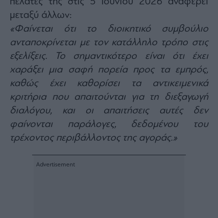
πελάτες της στις 5 Ιουνίου 2026 αναφέρει
ας
μεταξύ άλλων:
οι
ήσης
«Φαίνεται ότι το διοικητικό συμβούλιο
ανταποκρίνεται με τον κατάλληλο τρόπο στις
4
εξελίξεις. Το σημαντικότερο είναι ότι έχει
news.gr
ghts
χαράξει μια σαφή πορεία προς τα εμπρός,
rved
καθώς έχει καθορίσει τα αντικειμενικά
κριτήρια που απαιτούνται για τη διεξαγωγή
διαλόγου, και οι απαιτήσεις αυτές δεν
φαίνονται παράλογες, δεδομένου του
τρέχοντος περιβάλλοντος της αγοράς.»