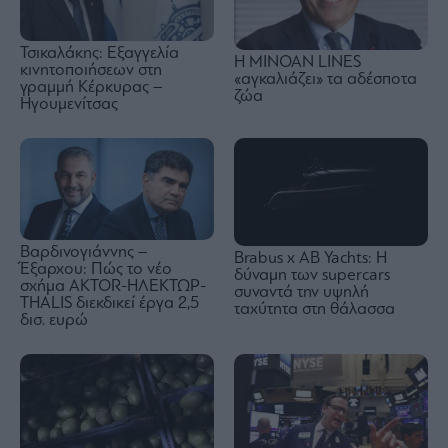
Τσικαλάκης: Εξαγγελία
Η MINOAN LINES
κινητοποιήσεων στη
«αγκαλιάζει» τα αδέσποτα
γραμμή Κέρκυρας –
ζώα
Ηγουμενίτσας
Βαρδινογιάννης –
Brabus x AB Yachts: Η
Έξαρχου: Πώς το νέο
δύναμη των supercars
σχήμα ΑKTOR-ΗΛΕΚΤΩΡ-
συναντά την υψηλή
THALIS διεκδικεί έργα 2,5
ταχύτητα στη θάλασσα
δισ. ευρώ