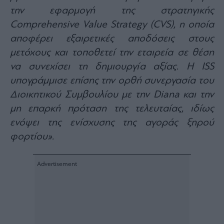
Buy-
την εφαρμογή της στρατηγικής
Hold-
Sell
Comprehensive Value Strategy (CVS), η οποία
The
αποφέρει εξαιρετικές αποδόσεις στους
Value
μετόχους και τοποθετεί την εταιρεία σε θέση
Investor
να συνεχίσει τη δημιουργία αξίας. Η ISS
Crypto
υπογράμμισε επίσης την ορθή συνεργασία του
Χρηματιστηριακές
Διοικητικού Συμβουλίου με την Diana και την
Ανακοινώσεις
μη επαρκή πρόταση της τελευταίας, ιδίως
ενόψει της ενίσχυσης της αγοράς ξηρού
Creative
Content
φορτίου».
Branded
Content
Reports
&
Branded
Content
Calendar