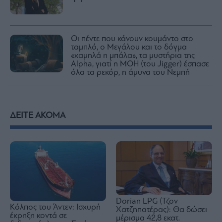
Οι πέντε που κάνουν κουμάντο στο
ταμπλό, ο Μεγάλου και το δόγμα
«χαμηλά η μπάλα», τα μυστήρια της
Alpha, γιατί η ΜΟΗ (του Jigger) έσπασε
όλα τα ρεκόρ, η άμυνα του Νεμπή
ΔΕΙΤΕ ΑΚΟΜΑ
Dorian LPG (Τζον
Κόλπος του Άντεν: Ισχυρή
Χατζηπατέρας): Θα δώσει
έκρηξη κοντά σε
μέρισμα 42,8 εκατ.