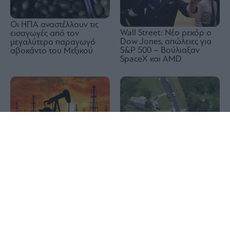
Οι ΗΠΑ αναστέλλουν τις
Wall Street: Νέο ρεκόρ ο
εισαγωγές από τον
Dow Jones, απώλειες για
μεγαλύτερο παραγωγό
S&P 500 – Βούλιαξαν
αβοκάντο του Μεξικού
SpaceX και AMD
1x
Πετρέλαιο: Τρίτη ημέρα
Τραγωδία στη Βόρεια
υποχώρησης για τις τιμές,
Καρολίνα: Τρεις νεκροί και
στα 79,45 δολάρια το
ένας τραυματίας από
βαρέλι το Brent
πυροβολισμούς – Μέλη
της ίδιας οικογένειας τα
θύματα