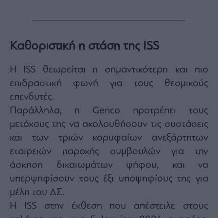
agree
to
our
Terms
and
Privacy
Notice.
Καθοριστική η στάση της ISS
You
can
opt
out
Η ISS θεωρείται η σημαντικότερη και πιο
at
any
time.
επιδραστική φωνή για τους θεσμικούς
This
site
επενδυτές.
is
protected
Παράλληλα, η Genco προτρέπει τους
by
reCAPTCHA
and
μετόχους της να ακολουθήσουν τις συστάσεις
the
Google
και των τριών κορυφαίων ανεξάρτητων
Privacy
Policy
εταιρειών παροχής συμβουλών για την
and
Terms
of
άσκηση δικαιωμάτων ψήφου, και να
Service
apply.
υπερψηφίσουν τους έξι υποψηφίους της για
μέλη του ΔΣ.
ότητα
Η ISS στην έκθεση που απέστειλε στους
ι
ίες