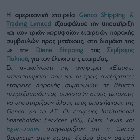
Architecture
&
Η αμερικανική εταιρεία
Genco Shipping &
Design
Trading Limited
εξασφάλισε την υποστήριξη
Fashion
και των τριών κορυφαίων εταιρειών παροχής
&
Art
συμβουλών προς μετόχους, στη διαμάχη της
Watches
με την
Diana Shipping
της
Σεμίραμις
Yachts
Παληού
,
για τον έλεγχο της εταιρείας.
Table
Σε ανακοίνωση της αναφέρει:
«Είμαστε
For
ικανοποιημένοι που και οι τρεις ανεξάρτητες
Two
εταιρείες παροχής συμβουλών σε θέματα
πληρεξουσιότητας συνιστούν στους μετόχους
να υποστηρίξουν όλους τους υποψήφιους της
Μετοχές
Genco για το ΔΣ. Οι εταιρείες Institutional
Αγορές
Shareholder Services (ISS), Glass Lewis και
Trader's
Egan-Jones
αναγνωρίζουν ότι η Genco
book
βρίσκεται στον σωστό δρόμο όσον αφορά