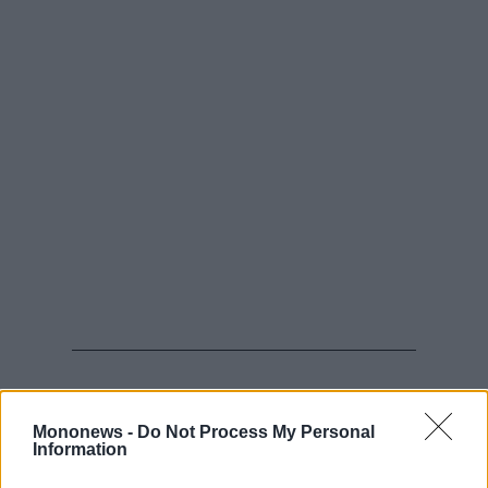
Η στήριξη της Glass Lewis και της
Mononews -
Do Not Process My Personal
Egan-Jones
Information