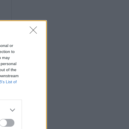
sonal or
ection to
ou may
 personal
out of the
 downstream
B’s List of