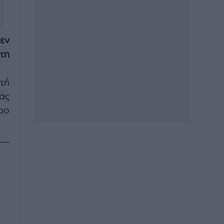
εν
τη
τή
ας
ρο