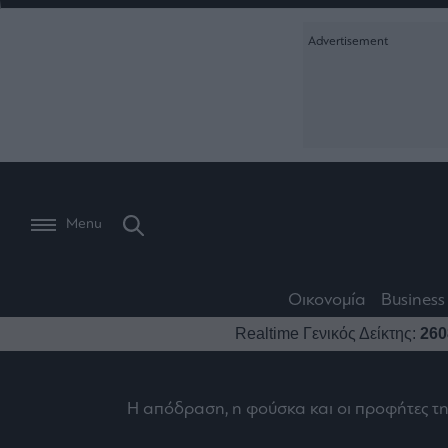
Ειδήσεις
Creative Conte
Οικονομία
The
Μετοχές
Branded Conten
Wiseman
Les
Business
Αγορές
Reports &
Bons
Room
Branded Conten
Vivants
301
Calendar
Τράπεζες
Trader's
book
Auto
My
Monocle Media
Menu
Ναυτιλία
Story
Lab
Buy-
Life
Hold-
Real
&
Media
Sell
Estate
Style
Οικονομία
Business
Winners
The
Ενέργεια
Realtime Γενικός Δείκτης:
260
Υγεία
Mononews100
&
Value
Losers
Investor
Πολιτική
Architecture
&
Επι-
Crypto
Η απόδραση, η φούσκα και οι προφήτες τ
Design
Πολιτισμός
θετικά
Χρηματιστηριακές
Εγγραφείτε σ