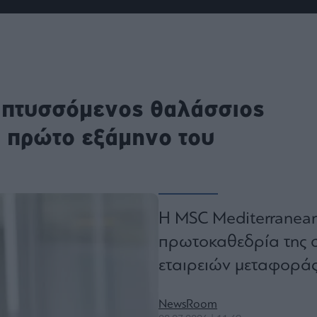
ου
r
ail,
απτυσσόμενος θαλάσσιος
s and
n opt
te is
CHA
ο πρώτο εξάμηνο του
acy
rvice
Η MSC Mediterranean
πρωτοκαθεδρία της 
εταιρειών μεταφοράς
NewsRoom