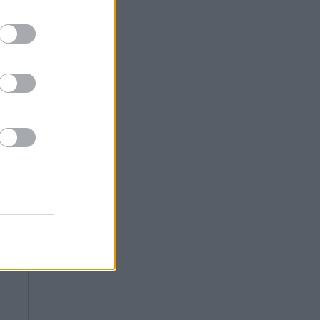
ια
ών
ων
 ο
με
ει
κό