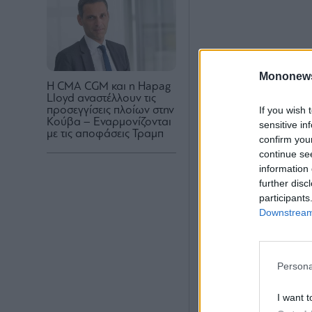
Mononew
Η CMA CGM και η Hapag
Lloyd αναστέλλουν τις
If you wish 
προσεγγίσεις πλοίων στην
Κούβα – Εναρμονίζονται
sensitive in
με τις αποφάσεις Τραμπ
confirm you
continue se
information 
further disc
participants
Downstream 
Persona
I want t