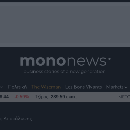
nt
t
t
Πολιτική
The Wiseman
Les Bons Vivants
Markets
8.44
-0.59%
Τζίρος:
289.59 εκατ.
ΜΕΤΟ
ης Αποκάλυψης
το