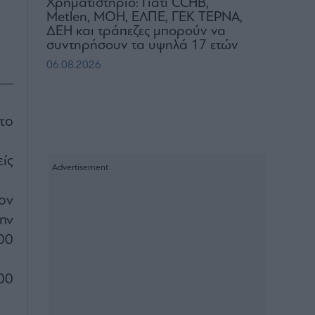
Χρηματιστήριο: Γιατί CCHB,
Metlen, MOH, ΕΛΠΕ, ΓΕΚ ΤΕΡΝΑ,
ΔΕΗ και τράπεζες μπορούν να
συντηρήσουν τα υψηλά 17 ετών
06.08.2026
το
ίς
ον
ην
00
00