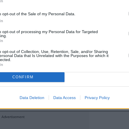
In
o opt-out of the Sale of my Personal Data.
ία με έδρα τη Μασσαλία βρίσκεται σε καλό δρόμο γ
In
ην Maersk ως η δεύτερη στην ναυτιλία τακτικ
to opt-out of processing my Personal Data for Targeted
ing.
μενο χρόνο.
In
του, ο Rodolphe Saadé, πρόεδρος και διευθύν
o opt-out of Collection, Use, Retention, Sale, and/or Sharing
MA CGM, επιβεβαίωσε την πρόθεσή του να γίνει
ersonal Data that Is Unrelated with the Purposes for which it
lected.
ερος μεταφορέας πριν από το τέλος του 2027.
In
 στόλου 4,39 Mteu, η CMA CGM έκλεισε το χάσμα 
 Maersk (4,73 Mteu).
CONFIRM
κό στοιχείο για την γαλλική εταιρεία είναι ότι έχ
 Mteu, σε σύγκριση με 1,2 Mteu από τον δανι
Data Deletion
Data Access
Privacy Policy