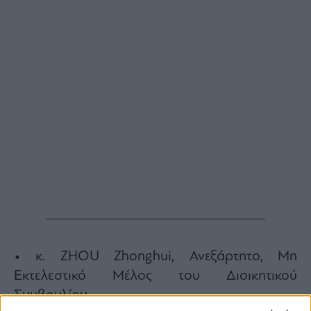
• κ. ZHOU Zhonghui, Ανεξάρτητο, Μη
Εκτελεστικό Μέλος του Διοικητικού
Συμβουλίου.