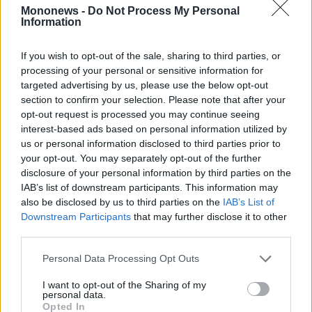
• κ. LIN Lan, Ανεξάρτητο, Μη Εκτελεστικό
Mononews -
Do Not Process My Personal
Information
Μέλος του Διοικητικού Συμβουλίου.
• κα ΖΑΡΑΚΕΛΗ Ανδριάνα, Ανεξάρτητο, Μη
If you wish to opt-out of the sale, sharing to third parties, or
Εκτελεστικό Μέλος του Διοικητικού
processing of your personal or sensitive information for
Συμβουλίου.
targeted advertising by us, please use the below opt-out
section to confirm your selection. Please note that after your
Διαβάστε επίσης
opt-out request is processed you may continue seeing
interest-based ads based on personal information utilized by
us or personal information disclosed to third parties prior to
your opt-out. You may separately opt-out of the further
disclosure of your personal information by third parties on the
IAB’s list of downstream participants. This information may
also be disclosed by us to third parties on the
IAB’s List of
Downstream Participants
that may further disclose it to other
third parties.
Personal Data Processing Opt Outs
I want to opt-out of the Sharing of my
personal data.
Opted In