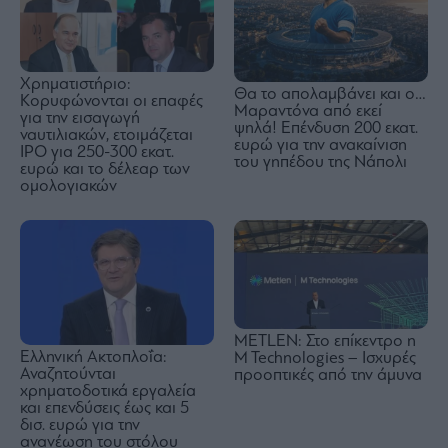
Χρηματιστήριο:
Θα το απολαμβάνει και ο…
Κορυφώνονται οι επαφές
Μαραντόνα από εκεί
για την εισαγωγή
ψηλά! Επένδυση 200 εκατ.
ναυτιλιακών, ετοιμάζεται
ευρώ για την ανακαίνιση
IPO για 250-300 εκατ.
του γηπέδου της Νάπολι
ευρώ και το δέλεαρ των
ομολογιακών
METLEN: Στο επίκεντρο η
Ελληνική Ακτοπλοΐα:
M Technologies – Ισχυρές
Αναζητούνται
προοπτικές από την άμυνα
χρηματοδοτικά εργαλεία
και επενδύσεις έως και 5
δισ. ευρώ για την
ανανέωση του στόλου