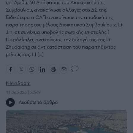
υπ’ Αριθμ. 30 Απόφασης του Διοικητικού της
Bloomberg
Συμβουλίου, ανακοίνωσε αλλαγές στο ΔΣ της.
Financial
Ειδικότερα η ΟΛΠ ανακοίνωσε την αποδοχή της
Times
παραίτησης του μέλους Διοικητικού Συμβουλίου κ. Li
Jin, σε συνέχεια υποβολής σχετικής επιστολής.1
Παράλληλα, ανακοίνωσε την εκλογή της κας Li
Zhuoqiong σε αντικατάσταση του παραιτηθέντος
The
μέλους κας. LI […]
Wiseman
Room
301
My
NewsRoom
Story
11.06.2026 | 22:49
Media
Winners
Ακούστε το άρθρο
&
Losers
Επι-
θετικά