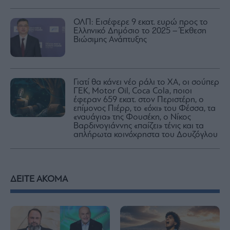
ΟΛΠ: Εισέφερε 9 εκατ. ευρώ προς το
Ελληνικό Δημόσιο το 2025 – Έκθεση
Βιώσιμης Ανάπτυξης
Γιατί θα κάνει νέο ράλι το ΧΑ, οι σούπερ
ΓΕΚ, Motor Oil, Coca Cola, ποιοι
έφεραν 659 εκατ. στον Περιστέρη, ο
επίμονος Πιέρρ, το «όχι» του Φέσσα, τα
«ναυάγια» της Φουσέκη, ο Νίκος
Βαρδινογιάννης «παίζει» τένις και τα
απλήρωτα κοινόχρηστα του Δουζόγλου
ΔΕΙΤΕ ΑΚΟΜΑ