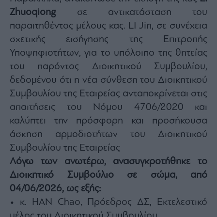
Monocle
Zhuoqiong
σε αντικατάσταση του
Media
Lab
παραιτηθέντος μέλους κας. LI Jin, σε συνέχεια
σχετικής εισήγησης της Επιτροπής
Υποψηφιοτήτων, για το υπόλοιπο της θητείας
Mononews100
του παρόντος Διοικητικού Συμβουλίου,
δεδομένου ότι η νέα σύνθεση του Διοικητικού
Συμβουλίου της Εταιρείας ανταποκρίνεται στις
Εγγραφείτε
απαιτήσεις του Νόμου 4706/2020 και
στο
καλύπτει την πρόσφορη και προσήκουσα
Newsletter
του
άσκηση αρμοδιοτήτων του Διοικητικού
mononews.gr
Συμβουλίου της Εταιρείας
Λόγω των ανωτέρω, ανασυγκροτήθηκε το
Διοικητικό Συμβούλιο σε σώμα, από
04/06/2026, ως εξής:
By
submitting
• κ. HAN Chao, Πρόεδρος ΔΣ, Εκτελεστικό
your
email,
μέλος του Διοικητικού Συμβουλίου.
you