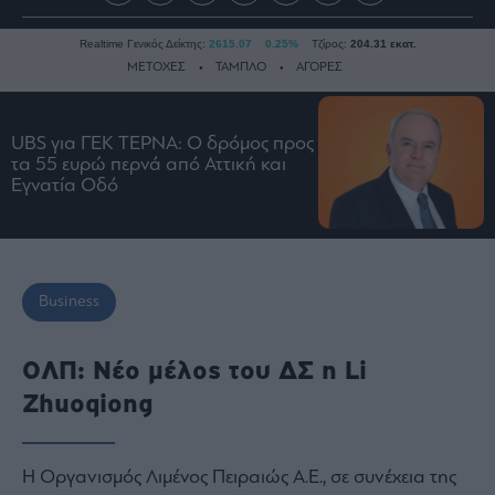
Realtime Γενικός Δείκτης:
2615.07
0.25%
Τζίρος:
204.31 εκατ.
ΜΕΤΟΧΕΣ
ΤΑΜΠΛΟ
ΑΓΟΡΕΣ
UBS για ΓΕΚ ΤΕΡΝΑ: Ο δρόμος προς
Ειδήσεις
τα 55 ευρώ περνά από Αττική και
Οικονομία
Εγνατία Οδό
Business
Τράπεζες
Ναυτιλία
Business
Real
Estate
Ενέργεια
ΟΛΠ: Νέο μέλος του ΔΣ η Li
Πολιτική
Zhuoqiong
Πολιτισμός
Κοινωνία
H Οργανισμός Λιμένος Πειραιώς Α.Ε., σε συνέχεια της
Law