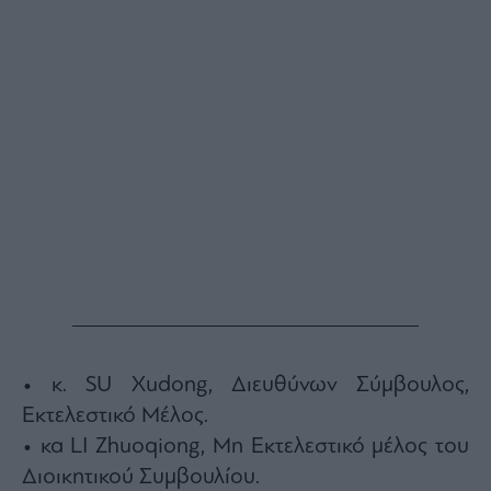
ας
οι
ήσης
4
news.gr
ghts
rved
• κ. SU Xudong, Διευθύνων Σύμβουλος,
Εκτελεστικό Μέλος.
• κα LI Zhuoqiong, Μη Εκτελεστικό μέλος του
Διοικητικού Συμβουλίου.