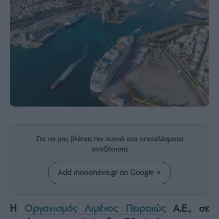
Rumors
ESG
Today
Mononews2030
Άρθρα
Συνεντεύξεις
Les
Για να μας βλέπεις πιο συχνά στα αποτελέσματα
Bons
αναζήτησης
Vivants
Auto
Add mononews.gr on Google
Life
&
Style
H
Οργανισμός Λιμένος Πειραιώς
Α.Ε., σε
Υγεία