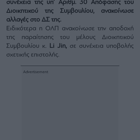
συνέχεια της υπ’ Αριθμ. 30 Απόφασης του
Architecture
Διοικητικού της Συμβουλίου, ανακοίνωσε
&
Design
αλλαγές στο ΔΣ της.
Fashion
Ειδικότερα η ΟΛΠ ανακοίνωσε την αποδοχή
&
της παραίτησης του μέλους Διοικητικού
Art
Συμβουλίου κ.
Li Jin,
σε συνέχεια υποβολής
Watches
σχετικής επιστολής.
Yachts
Table
For
Two
Μετοχές
Αγορές
Trader's
book