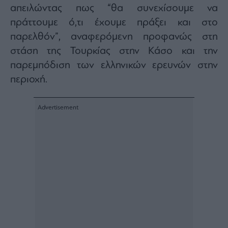
απειλώντας πως “θα συνεχίσουμε να
ας
οι
πράττουμε ό,τι έχουμε πράξει και στο
ήσης
παρελθόν”, αναφερόμενη προφανώς στη
στάση της Τουρκίας στην Κάσο και την
4
news.gr
παρεμπόδιση των ελληνικών ερευνών στην
ghts
rved
περιοχή.