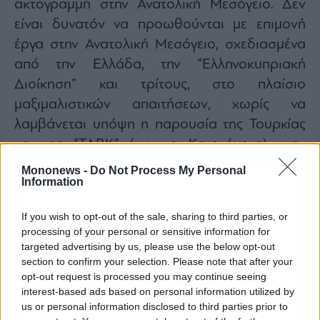
ακτογραμμή στην Ανατολική Μεσόγειο. Δεν
είναι δυνατόν να προωθούνται με επιμονή
έργα στην Ανατολική Μεσόγειο, σχεδιασμένα
από την Ελλάδα, την “Ελληνοκυπριακή
Διοίκηση” και τρίτους, στο πλαίσιο
μαξιμαλιστικών απαιτήσεων, χωρίς να
λαμβάνεται υπόψη η παρουσία της Τουρκίας
και της “ΤΔΒΚ” (σσ. τα Κατεχόμενα) στην
περιοχή, και τα οποία σχεδιάζεται να διέλθουν
Mononews -
Do Not Process My Personal
Information
από θαλάσσιες περιοχές υπό τουρκική
δικαιοδοσία, χωρίς τη συγκατάθεση της
If you wish to opt-out of the sale, sharing to third parties, or
χώρας μας”.
processing of your personal or sensitive information for
“Πρόκειται για έργα μη ρεαλιστικά, χωρίς
targeted advertising by us, please use the below opt-out
section to confirm your selection. Please note that after your
επαρκή χρηματοδότηση και αμιγώς
opt-out request is processed you may continue seeing
προκλητικά. Δεν υπάρχει καμία αλλαγή στη
interest-based ads based on personal information utilized by
στάση μας απέναντι σε τέτοιες συμπεριφορές
us or personal information disclosed to third parties prior to