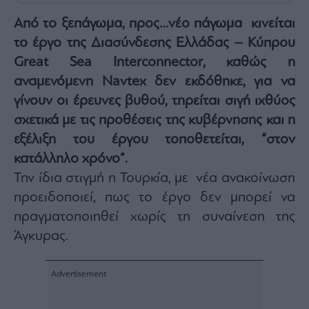
Architecture
Από το ξεπάγωμα, προς…νέο πάγωμα κινείται
&
Design
το έργο της Διασύνδεσης Ελλάδας – Κύπρου
Fashion
Great Sea Interconnector
, καθώς η
&
αναμενόμενη Navtex δεν εκδόθηκε, για να
Art
γίνουν οι έρευνες βυθού, τηρείται σιγή ιχθύος
Watches
σχετικά με τις προθέσεις της κυβέρνησης και η
Yachts
εξέλιξη του έργου τοποθετείται, “στον
Table
κατάλληλο χρόνο”.
For
Two
Την ίδια στιγμή η Τουρκία, με νέα ανακοίνωση
προειδοποιεί, πως το έργο δεν μπορεί να
πραγματοποιηθεί χωρίς τη συναίνεση της
Άγκυρας.
Μετοχές
Αγορές
Trader's
book