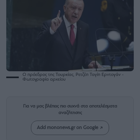
Rumors
ESG
Today
Mononews2030
Άρθρα
Συνεντεύξεις
Ο πρόεδρος της Τουρκίας, Ρετζέπ Ταγίπ Ερντογάν -
Φωτογραφία αρχείου
Les
Bons
Vivants
Για να μας βλέπεις πιο συχνά στα αποτελέσματα
Auto
αναζήτησης
Life
&
Add mononews.gr on Google
Style
Υγεία