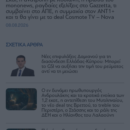
Σκάι, η ανατροπή με Κοσιώνη, η πρωτιά του
mononews, ραγδαίες εξελίξεις στο Gazzetta, τι
συμβαίνει στο ΑΠΕ, η συμμαχία στον ΑΝΤ1+
και τι θα γίνει με το deal Cosmote TV – Nova
08.08.2026
ΣΧΕΤΙΚΑ ΑΡΘΡΑ
Νέες επιφυλάξεις Δαμιανού για τη
διασύνδεση Ελλάδας-Κύπρου: Μπορεί
το GSI να αυξήσει την τιμή του ρεύματος
αντί να τη μειώσει
Ο εν δυνάμει πρωθυπουργός
Ανδρουλάκης και τα κρατικά ενοίκια των
1,2 εκατ., η αντεπίθεση του Μυτιληναίου,
το νέο deal της Βρεττού, το treble του
Περιστέρη, ο Στάσσης και το ράλι της
ΔΕΗ και ο Ηλίανθος του Λαλαούνη