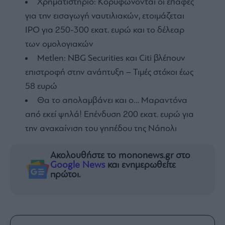
Χρηματιστήριο: Κορυφώνονται οι επαφές
για την εισαγωγή ναυτιλιακών, ετοιμάζεται
IPO για 250-300 εκατ. ευρώ και το δέλεαρ
των ομολογιακών
Metlen: NBG Securities και Citi βλέπουν
επιστροφή στην ανάπτυξη – Τιμές στόχοι έως
58 ευρώ
Θα το απολαμβάνει και ο… Μαραντόνα
από εκεί ψηλά! Επένδυση 200 εκατ. ευρώ για
την ανακαίνιση του γηπέδου της Νάπολι
Ακολουθήστε το mononews.gr στο
Google News
και ενημερωθείτε
πρώτοι.