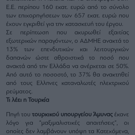
agree
Ε.Ε. περίπου 160 εκατ. ευρώ από το σύνολο
to
our
Terms
των επιχορηγήσεων των 657 εκατ. ευρώ που
and
Privacy
έχουν εγκριθεί για την κατασκευή του έργου.
Notice.
You
Σε περίπτωση που ακυρωθεί εξαιτίας
can
opt
out
εξωτερικών παραγόντων, ο ΑΔΜΗΕ ανακτά το
at
any
13% των επενδυτικών και λειτουργικών
time.
This
δαπανών ώστε αθροιστικά το ποσό που
site
is
protected
ανακτά από την Ελλάδα να ανέρχεται σε 50%.
by
reCAPTCHA
Από αυτό το ποσοστό, το 37% θα ανακτηθεί
and
the
από τους Ελληνες καταναλωτές ηλεκτρικού
Google
Privacy
Policy
ρεύματος.
and
Terms
Τι λέει η Τουρκία
of
Service
apply.
Πηγή του
τουρκικού υπουργείου Άμυνας
έκανε
λόγο για “μαξιμαλιστικές απαιτήσεις”, οι
ότητα
ι
οποίες δεν λαμβάνουν υπόψη τα Κατεχόμενα,
ίες