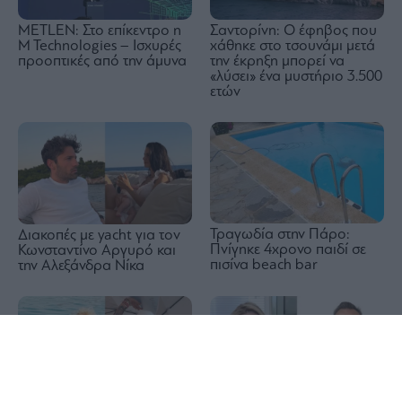
METLEN: Στο επίκεντρο η
Σαντορίνη: Ο έφηβος που
M Technologies – Ισχυρές
χάθηκε στο τσουνάμι μετά
προοπτικές από την άμυνα
την έκρηξη μπορεί να
«λύσει» ένα μυστήριο 3.500
ετών
Τραγωδία στην Πάρο:
Διακοπές με yacht για τον
Πνίγηκε 4χρονο παιδί σε
Κωνσταντίνο Αργυρό και
πισίνα beach bar
την Αλεξάνδρα Νίκα
1x