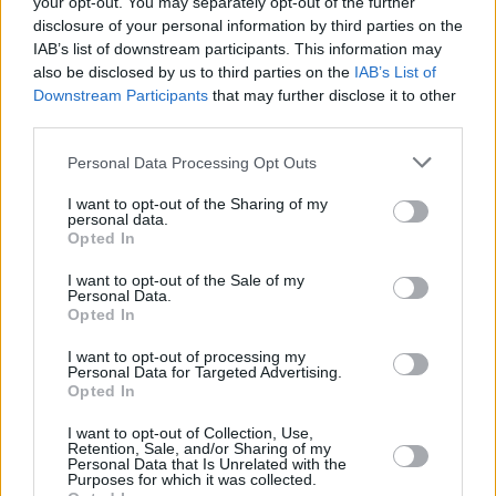
your opt-out. You may separately opt-out of the further
που δεν σέβονται τα δικαιώματα και τα
disclosure of your personal information by third parties on the
συμφέροντά μας. Θα συνεχίσουμε να
IAB’s list of downstream participants. This information may
πράττουμε ό,τι έχουμε πράξει και στο
also be disclosed by us to third parties on the
IAB’s List of
Downstream Participants
that may further disclose it to other
παρελθόν. Δεν έχει κανένα νόημα η επιμονή
third parties.
στο συγκεκριμένο ζήτημα” ανέφερε
χαρακτηριστικά η πηγή.
Personal Data Processing Opt Outs
Η σημερινή τουρκική αντίδραση έρχεται λίγες
I want to opt-out of the Sharing of my
personal data.
μέρες μετά την προειδοποίηση της Άγκυρας,
Opted In
μέσω της εφημερίδας Turkiye, όπου είχε
I want to opt-out of the Sale of my
εκφράσει εκ νέου την αντίθεσή της στο έργο
Personal Data.
Opted In
του υποθαλάσσιου ηλεκτρικού καλωδίου που
προωθούν Ελλάδα, Κύπρος και Ισραήλ.
I want to opt-out of processing my
Personal Data for Targeted Advertising.
Opted In
I want to opt-out of Collection, Use,
Retention, Sale, and/or Sharing of my
Personal Data that Is Unrelated with the
Purposes for which it was collected.