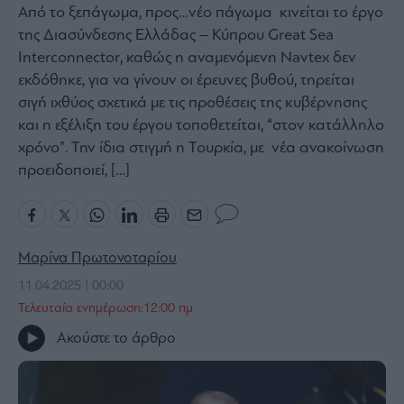
Από το ξεπάγωμα, προς…νέο πάγωμα κινείται το έργο
Bloomberg
της Διασύνδεσης Ελλάδας – Κύπρου Great Sea
Financial
Interconnector, καθώς η αναμενόμενη Navtex δεν
Times
εκδόθηκε, για να γίνουν οι έρευνες βυθού, τηρείται
σιγή ιχθύος σχετικά με τις προθέσεις της κυβέρνησης
και η εξέλιξη του έργου τοποθετείται, “στον κατάλληλο
χρόνο”. Την ίδια στιγμή η Τουρκία, με νέα ανακοίνωση
The
προειδοποιεί, […]
Wiseman
Room
301
My
Story
Μαρίνα Πρωτονοταρίου
Media
11.04.2025 | 00:00
Τελευταία ενημέρωση:12:00 πμ
Winners
&
Ακούστε το άρθρο
Losers
Επι-
θετικά