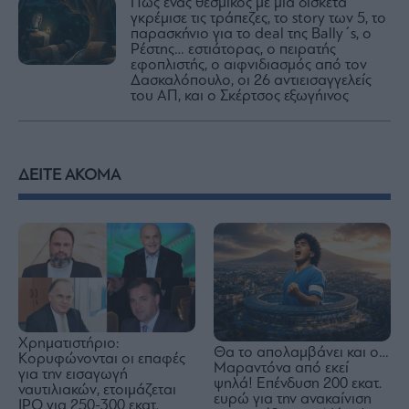
Πώς ένας θεσμικός με μια δισκέτα
γκρέμισε τις τράπεζες, το story των 5, το
παρασκήνιο για το deal της Βally΄s, o
Ρέστης… εστιάτορας, ο πειρατής
εφοπλιστής, ο αιφνιδιασμός από τον
Δασκαλόπουλο, οι 26 αντιεισαγγελείς
του ΑΠ, και ο Σκέρτσος εξωγήινος
ΔΕΙΤΕ ΑΚΟΜΑ
Χρηματιστήριο:
Θα το απολαμβάνει και ο…
Κορυφώνονται οι επαφές
Μαραντόνα από εκεί
για την εισαγωγή
ψηλά! Επένδυση 200 εκατ.
ναυτιλιακών, ετοιμάζεται
ευρώ για την ανακαίνιση
IPO για 250-300 εκατ.