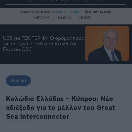
Realtime Γενικός Δείκτης:
2615.07
0.25%
Τζίρος:
204.31 εκατ.
ΜΕΤΟΧΕΣ
ΤΑΜΠΛΟ
ΑΓΟΡΕΣ
UBS για ΓΕΚ ΤΕΡΝΑ: Ο δρόμος προς
Ειδήσεις
τα 55 ευρώ περνά από Αττική και
Οικονομία
Εγνατία Οδό
Business
Τράπεζες
Ναυτιλία
Business
Real
Estate
Ενέργεια
Καλώδιο Ελλάδας – Κύπρου: Νέο
Πολιτική
αδιέξοδο για το μέλλον του Great
Πολιτισμός
Sea Interconnector
Κοινωνία
Law