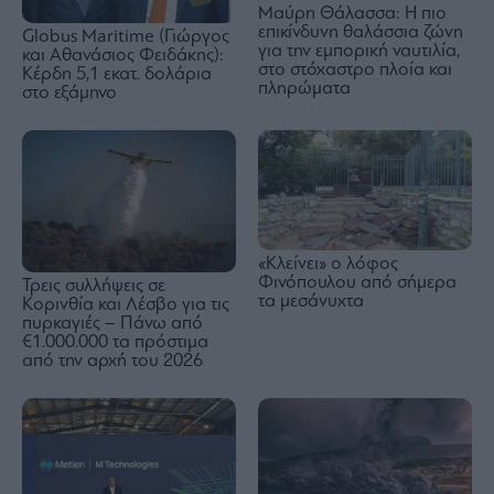
Μαύρη Θάλασσα: Η πιο
επικίνδυνη θαλάσσια ζώνη
Globus Maritime (Γιώργος
για την εμπορική ναυτιλία,
και Αθανάσιος Φειδάκης):
στο στόχαστρο πλοία και
Κέρδη 5,1 εκατ. δολάρια
πληρώματα
στο εξάμηνο
«Κλείνει» ο λόφος
Φινόπουλου από σήμερα
Τρεις συλλήψεις σε
τα μεσάνυχτα
Κορινθία και Λέσβο για τις
πυρκαγιές – Πάνω από
€1.000.000 τα πρόστιμα
από την αρχή του 2026