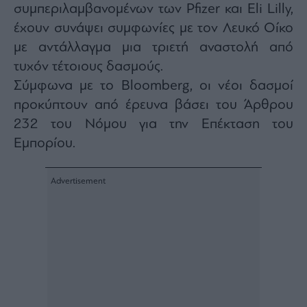
συμπεριλαμβανομένων των Pfizer και Eli Lilly,
agree
to
our
έχουν συνάψει συμφωνίες με τον Λευκό Οίκο
Terms
and
με αντάλλαγμα μια τριετή αναστολή από
Privacy
Notice.
τυχόν τέτοιους δασμούς.
You
can
opt
Σύμφωνα με το Bloomberg, οι νέοι δασμοί
out
at
προκύπτουν από έρευνα βάσει του Άρθρου
any
time.
232 του Νόμου για την Επέκταση του
This
site
is
Εμπορίου.
protected
by
reCAPTCHA
and
the
Google
Privacy
Policy
and
Terms
of
Service
apply.
ότητα
ι
ίες