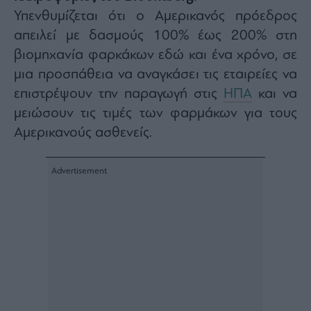
Architecture
Υπενθυμίζεται ότι ο Αμερικανός πρόεδρος
&
απειλεί με δασμούς 100% έως 200% στη
Design
βιομηχανία φαρκάκων εδώ και ένα χρόνο, σε
Fashion
μια προσπάθεια να αναγκάσει τις εταιρείες να
&
Art
επιστρέψουν την παραγωγή στις
ΗΠΑ
και να
Watches
μειώσουν τις τιμές των φαρμάκων για τους
Yachts
Αμερικανούς ασθενείς.
Table
For
Two
Μετοχές
Αγορές
Trader's
book