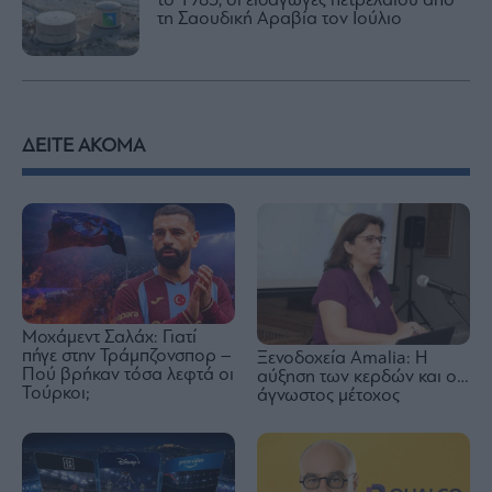
το 1985, οι εισαγωγές πετρελαίου από
τη Σαουδική Αραβία τον Ιούλιο
ΔΕΙΤΕ ΑΚΟΜΑ
Μοχάμεντ Σαλάχ: Γιατί
πήγε στην Τράμπζονσπορ –
Ξενοδοχεία Amalia: H
Πού βρήκαν τόσα λεφτά οι
αύξηση των κερδών και ο…
Τούρκοι;
άγνωστος μέτοχος