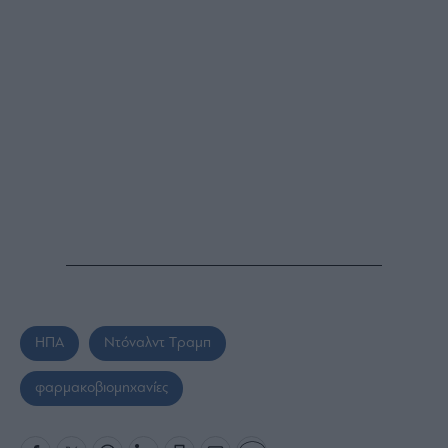
ΗΠΑ
Ντόναλντ Tραμπ
φαρμακοβιομηχανίες