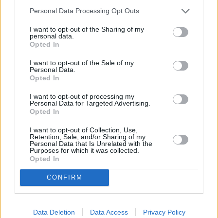
Personal Data Processing Opt Outs
I want to opt-out of the Sharing of my
personal data.
Opted In
I want to opt-out of the Sale of my
Personal Data.
Opted In
I want to opt-out of processing my
Personal Data for Targeted Advertising.
Διαβάστε επίσης:
Opted In
Πόλεμος στο Ιράν: Η Τεχεράνη υπόσχεται
I want to opt-out of Collection, Use,
«συντριπτικές» επιθέσεις εναντίον των ΗΠΑ
Retention, Sale, and/or Sharing of my
Personal Data that Is Unrelated with the
και Ισραήλ μετά το διάγγελμα Τραμπ – Νέες
Purposes for which it was collected.
Opted In
επιθέσεις στο Ισραήλ – 14 τραυματίες κοντά
στο Τελ Αβίβ (live upd)
CONFIRM
Hertz & AEGEAN: μια ολοκληρωμένη εμπειρία
μετακίνησης με ακόμα περισσότερα προνόμια
Data Deletion
Data Access
Privacy Policy
Μαρκ Ρούτε: Στην Ουάσινγκτον την επόμενη