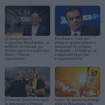
Ο (πεισματάρης)
Επενδύσεις 1 δισ. την
Ευάγγελος Μυτιληναίος, το
επόμενη τριετία φέρνει η
απίθανο comeback της
διεύρυνση της ρήτρας
Μetlen και η συντριβή των
διαφυγής – Η λίστα με τα
short – Όλο το
ενεργειακά έργα που
παρασκήνιο
ενεργοποιούνται
Πόσα έχει δαπανήσει αυτό
Ιταλία: Το φετινό καλοκαίρι
το καλοκαίρι ο Μάριος
είναι το θερμότερο του