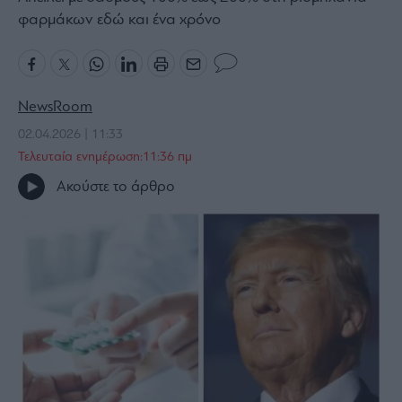
φαρμάκων εδώ και ένα χρόνο
Bloomberg
Financial
Times
NewsRoom
02.04.2026 | 11:33
The
Τελευταία ενημέρωση:11:36 πμ
Wiseman
Ακούστε το άρθρο
Room
301
My
Story
Media
Winners
&
Losers
Επι-
θετικά