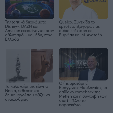
Τηλεοπτικά δικαιώματα:
Qualco: Συνεχίζει το
Disney+, DAZN και
κρεσέντο εξαγορών με
Amazon επεκτείνονται στον
στόχο επέκταση σε
αθλητισμό – και, ήδη, στην
Ευρώπη και Μ. Ανατολή
Ελλάδα
Ο (πεισματάρης)
Το καλοκαίρι της τέχνης:
Ευάγγελος Μυτιληναίος, το
Νησιά, εκθέσεις και
απίθανο comeback της
δημιουργοί που αξίζει να
Μetlen και η συντριβή των
ανακαλύψεις
short – Όλο το
παρασκήνιο