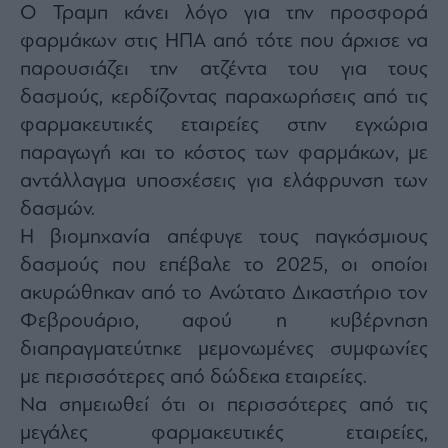
Monocle
Ο Τραμπ κάνει λόγο για την προσφορά
Media
φαρμάκων στις ΗΠΑ από τότε που άρχισε να
Lab
παρουσιάζει την ατζέντα του για τους
δασμούς, κερδίζοντας παραχωρήσεις από τις
φαρμακευτικές εταιρείες στην εγχώρια
Mononews100
παραγωγή και το κόστος των φαρμάκων, με
αντάλλαγμα υποσχέσεις για ελάφρυνση των
δασμών.
Εγγραφείτε
στο
Η βιομηχανία απέφυγε τους παγκόσμιους
Newsletter
δασμούς που επέβαλε το 2025, οι οποίοι
του
mononews.gr
ακυρώθηκαν από το Ανώτατο Δικαστήριο τον
Φεβρουάριο, αφού η κυβέρνηση
διαπραγματεύτηκε μεμονωμένες συμφωνίες
με περισσότερες από δώδεκα εταιρείες.
By
Να σημειωθεί ότι οι περισσότερες από τις
submitting
your
μεγάλες φαρμακευτικές εταιρείες,
email,
you