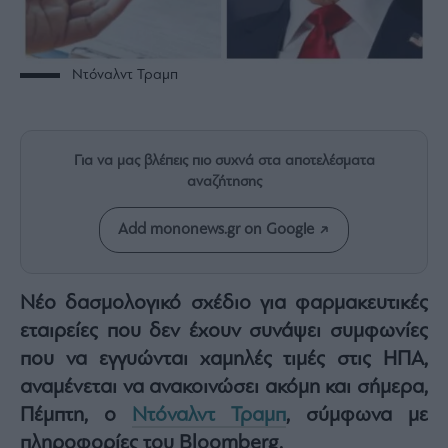
Rumors
ESG
Today
Ντόναλντ Τραμπ
Mononews2030
Άρθρα
Συνεντεύξεις
Για να μας βλέπεις πιο συχνά στα αποτελέσματα
αναζήτησης
Add mononews.gr on Google
Les
Bons
Νέο δασμολογικό σχέδιο για φαρμακευτικές
Vivants
εταιρείες που δεν έχουν συνάψει συμφωνίες
Auto
που να εγγυώνται χαμηλές τιμές στις ΗΠΑ,
Life
αναμένεται να ανακοινώσει ακόμη και σήμερα,
&
Style
Πέμπτη, ο
Ντόναλντ Τραμπ
, σύμφωνα με
Υγεία
πληροφορίες του Bloomberg.