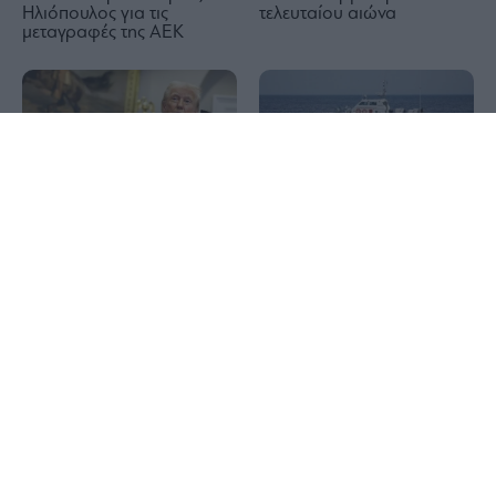
Ηλιόπουλος για τις
τελευταίου αιώνα
μεταγραφές της ΑΕΚ
1x
Τραμπ: Ο πόλεμος στο
Δραπετσώνα: Συνελήφθη ο
Ιράν θα τελειώσει σύντομα
πλοίαρχος δεξαμενόπλοιου
για θαλάσσια ρύπανση
στον όρμο Κράκαρη
Σκύρος: Συνελήφθη
63χρονη για την πυρκαγιά
ΗΠΑ: Ο Τραμπ σκοπεύει να
– Από γεννήτρια που
απαγορεύσει να αποκτούν
χρησιμοποιούσε για την
την αμερικανική