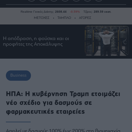
Realtime Γενικός Δείκτης:
2608.44
-0.59%
Τζίρος:
289.59 εκατ.
ΜΕΤΟΧΕΣ
ΤΑΜΠΛΟ
ΑΓΟΡΕΣ
Η απόδραση, η φούσκα και οι
Ειδήσεις
προφήτες της Αποκάλυψης
Οικονομία
Business
Τράπεζες
Ναυτιλία
Business
Real
Estate
ΗΠΑ: Η κυβέρνηση Τραμπ ετοιμάζει
Ενέργεια
νέο σχέδιο για δασμούς σε
Πολιτική
φαρμακευτικές εταιρείες
Πολιτισμός
Κοινωνία
Απειλεί με δασμούς 100% έως 200% στη βιομηχανία
Law