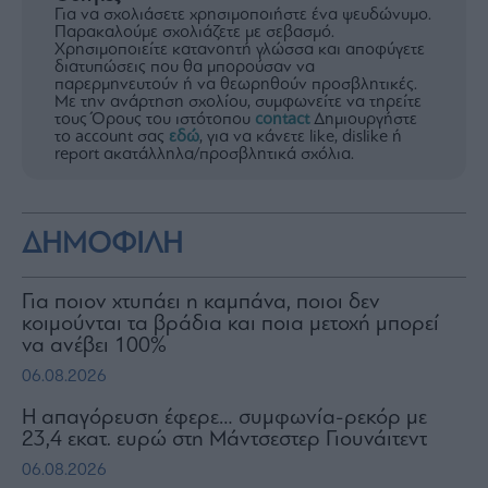
Για να σχολιάσετε χρησιμοποιήστε ένα ψευδώνυμο.
Παρακαλούμε σχολιάζετε με σεβασμό.
Χρησιμοποιείτε κατανοητή γλώσσα και αποφύγετε
διατυπώσεις που θα μπορούσαν να
παρερμηνευτούν ή να θεωρηθούν προσβλητικές.
Με την ανάρτηση σχολίου, συμφωνείτε να τηρείτε
τους Όρους του ιστότοπου
contact
Δημιουργήστε
το account σας
εδώ
, για να κάνετε like, dislike ή
report ακατάλληλα/προσβλητικά σχόλια.
ΔΗΜΟΦΙΛΗ
Για ποιον χτυπάει η καμπάνα, ποιοι δεν
κοιμούνται τα βράδια και ποια μετοχή μπορεί
να ανέβει 100%
06.08.2026
Η απαγόρευση έφερε… συμφωνία-ρεκόρ με
23,4 εκατ. ευρώ στη Μάντσεστερ Γιουνάιτεντ
06.08.2026