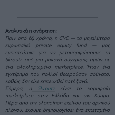
Monocle
Media
Lab
Αναλυτικά η ανάρτηση:
Mononews100
Πριν από έξι χρόνια, η CVC — το μεγαλύτερο
ευρωπαϊκό private equity fund — μας
εμπιστεύτηκε για να μεταμορφώσουμε τη
Εγγραφείτε
Skroutz από μια μηχανή σύγκρισης τιμών σε
στο
Newsletter
ένα ολοκληρωμένο marketplace. Ήταν ένα
του
εγχείρημα που πολλοί θεωρούσαν αδύνατο,
mononews.gr
καθώς δεν είχε επιτευχθεί ποτέ ξανά.
Σήμερα, η
Skroutz
είναι το κορυφαίο
marketplace στην Ελλάδα και την Κύπρο.
Πέρα από την υλοποίηση εκείνου του αρχικού
By
submitting
your
πλάνου, έχουμε δημιουργήσει ένα εκτεταμένο
email,
you