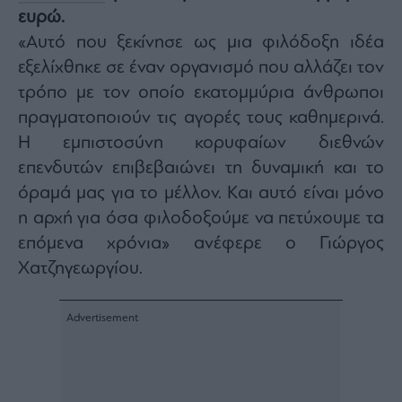
ευρώ.
Architecture
&
«Αυτό που ξεκίνησε ως μια φιλόδοξη ιδέα
Design
εξελίχθηκε σε έναν οργανισμό που αλλάζει τον
Fashion
τρόπο με τον οποίο εκατομμύρια άνθρωποι
&
Art
πραγματοποιούν τις αγορές τους καθημερινά.
Watches
Η εμπιστοσύνη κορυφαίων διεθνών
Yachts
επενδυτών επιβεβαιώνει τη δυναμική και το
Table
όραμά μας για το μέλλον. Και αυτό είναι μόνο
For
η αρχή για όσα φιλοδοξούμε να πετύχουμε τα
Two
επόμενα χρόνια» ανέφερε ο Γιώργος
Χατζηγεωργίου.
Μετοχές
Αγορές
Trader's
book