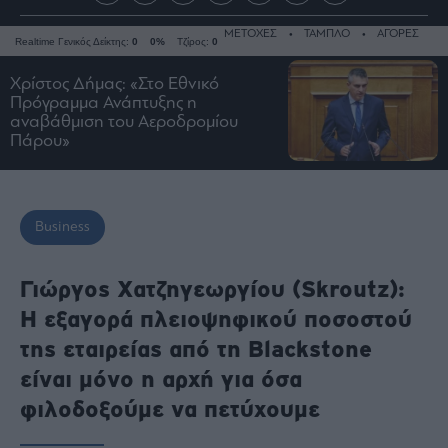
ΜΕΤΟΧΕΣ
ΤΑΜΠΛΟ
ΑΓΟΡΕΣ
Realtime Γενικός Δείκτης:
0
0%
Τζίρος:
0
Χρίστος Δήμας: «Στο Εθνικό
Πρόγραμμα Ανάπτυξης η
αναβάθμιση του Αεροδρομίου
Ειδήσεις
Πάρου»
Οικονομία
Business
Τράπεζες
Business
Ναυτιλία
Real
Γιώργος Χατζηγεωργίου (Skroutz):
Estate
Η εξαγορά πλειοψηφικού ποσοστού
Ενέργεια
της εταιρείας από τη Blackstone
Πολιτική
είναι μόνο η αρχή για όσα
Πολιτισμός
φιλοδοξούμε να πετύχουμε
Κοινωνία
Law