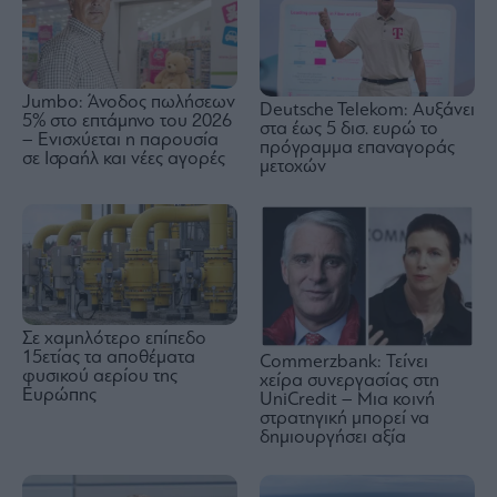
Jumbo: Άνοδος πωλήσεων
Deutsche Telekom: Αυξάνει
5% στο επτάμηνο του 2026
στα έως 5 δισ. ευρώ το
– Ενισχύεται η παρουσία
πρόγραμμα επαναγοράς
σε Ισραήλ και νέες αγορές
μετοχών
Σε χαμηλότερο επίπεδο
15ετίας τα αποθέματα
Commerzbank: Τείνει
φυσικού αερίου της
χείρα συνεργασίας στη
Ευρώπης
UniCredit – Μια κοινή
στρατηγική μπορεί να
δημιουργήσει αξία