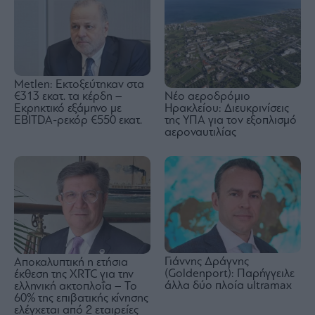
Metlen: Εκτοξεύτηκαν στα
€313 εκατ. τα κέρδη –
Νέο αεροδρόμιο
Εκρηκτικό εξάμηνο με
Ηρακλείου: Διευκρινίσεις
EBITDA-ρεκόρ €550 εκατ.
της ΥΠΑ για τον εξοπλισμό
αεροναυτιλίας
Γιάννης Δράγνης
Αποκαλυπτική η ετήσια
(Goldenport): Παρήγγειλε
έκθεση της XRTC για την
άλλα δύο πλοία ultramax
ελληνική ακτοπλοΐα – Το
60% της επιβατικής κίνησης
ελέγχεται από 2 εταιρείες