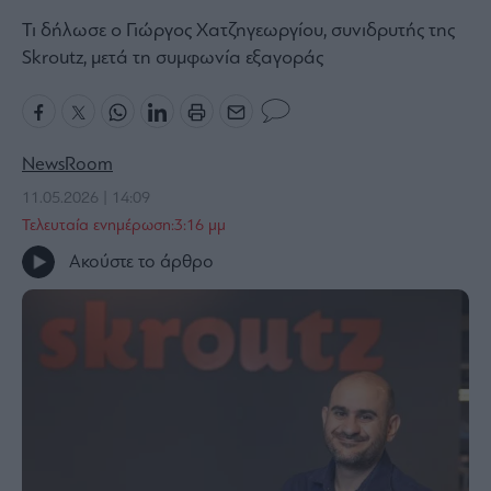
Bloomberg
Τι δήλωσε ο Γιώργος Χατζηγεωργίου, συνιδρυτής της
Skroutz, μετά τη συμφωνία εξαγοράς
Financial
Times
NewsRoom
The
11.05.2026 | 14:09
Wiseman
Τελευταία ενημέρωση:3:16 μμ
Room
301
Ακούστε το άρθρο
My
Story
Media
Winners
&
Losers
Επι-
θετικά