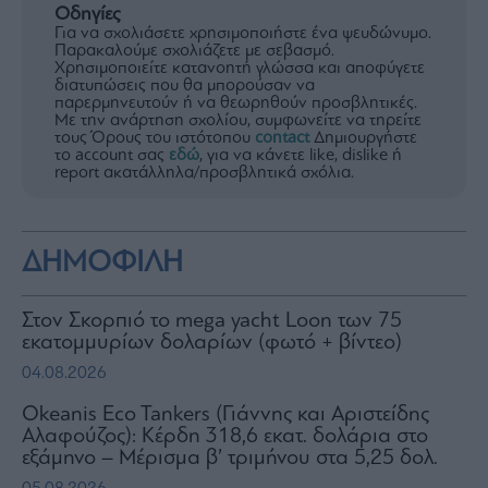
Οδηγίες
Για να σχολιάσετε χρησιμοποιήστε ένα ψευδώνυμο.
Παρακαλούμε σχολιάζετε με σεβασμό.
Χρησιμοποιείτε κατανοητή γλώσσα και αποφύγετε
διατυπώσεις που θα μπορούσαν να
παρερμηνευτούν ή να θεωρηθούν προσβλητικές.
Με την ανάρτηση σχολίου, συμφωνείτε να τηρείτε
τους Όρους του ιστότοπου
contact
Δημιουργήστε
το account σας
εδώ
, για να κάνετε like, dislike ή
report ακατάλληλα/προσβλητικά σχόλια.
ΔΗΜΟΦΙΛΗ
Στον Σκορπιό το mega yacht Loon των 75
εκατομμυρίων δολαρίων (φωτό + βίντεο)
04.08.2026
Okeanis Eco Tankers (Γιάννης και Αριστείδης
Αλαφούζος): Κέρδη 318,6 εκατ. δολάρια στο
εξάμηνο – Μέρισμα β’ τριμήνου στα 5,25 δολ.