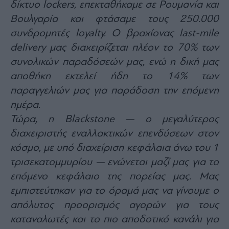
δίκτυο lockers, επεκταθήκαμε σε Ρουμανία και
agree
to
Βουλγαρία και φτάσαμε τους 250.000
our
Terms
and
συνδρομητές loyalty. Ο βραχίονας last-mile
Privacy
Notice.
delivery μας διαχειρίζεται πλέον το 70% των
You
can
συνολικών παραδόσεών μας, ενώ η δική μας
opt
out
at
αποθήκη εκτελεί ήδη το 14% των
any
time.
παραγγελιών μας για παράδοση την επόμενη
This
site
ημέρα.
is
protected
by
Τώρα, η Blackstone — ο μεγαλύτερος
reCAPTCHA
and
διαχειριστής εναλλακτικών επενδύσεων στον
the
Google
κόσμο, με υπό διαχείριση κεφάλαια άνω του 1
Privacy
Policy
and
τρισεκατομμυρίου — ενώνεται μαζί μας για το
Terms
of
επόμενο κεφάλαιο της πορείας μας. Μας
Service
apply.
εμπιστεύτηκαν για το όραμά μας να γίνουμε ο
απόλυτος προορισμός αγορών για τους
ότητα
καταναλωτές και το πιο αποδοτικό κανάλι για
ι
ίες