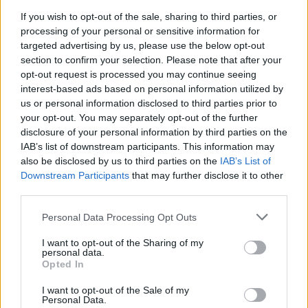
If you wish to opt-out of the sale, sharing to third parties, or
ομάδα μας για την απίστευτη δουλειά που έχει
processing of your personal or sensitive information for
κάνει όλα αυτά τα χρόνια. Μαζί, έχουμε χτίσει
targeted advertising by us, please use the below opt-out
μια επιχείρηση που στέκεται ισάξια δίπλα σε
section to confirm your selection. Please note that after your
opt-out request is processed you may continue seeing
εταιρείες των πιο ώριμων τεχνολογικών
interest-based ads based on personal information utilized by
αγορών του κόσμου.
us or personal information disclosed to third parties prior to
Μετά από 21 χρόνια, είμαι πιο εμπνευσμένος
your opt-out. You may separately opt-out of the further
disclosure of your personal information by third parties on the
από ποτέ να συνεχίσω να ξεπερνώ τα όρια
IAB’s list of downstream participants. This information may
μαζί με αυτή την απίστευτη ομάδα ανθρώπων,
also be disclosed by us to third parties on the
IAB’s List of
καθώς διαμορφώνουμε το μέλλον του
Downstream Participants
that may further disclose it to other
third parties.
ηλεκτρονικού εμπορίου.
Διαβάστε επίσης:
Personal Data Processing Opt Outs
Blackstone: Αποκτά από τη CVC πλειοψηφικό
I want to opt-out of the Sharing of my
πακέτο της Skroutz, με αποτίμηση 635 εκατ.
personal data.
Opted In
ευρώ
I want to opt-out of the Sale of my
Personal Data.