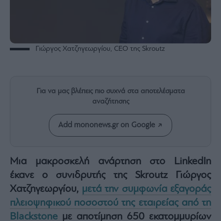
Rumors
ESG
Today
Mononews2030
Γιώργος Χατζηγεωργίου, CEO της Skroutz
Άρθρα
Συνεντεύξεις
Για να μας βλέπεις πιο συχνά στα αποτελέσματα
αναζήτησης
Add mononews.gr on Google
Les
Bons
Vivants
Μια μακροσκελή ανάρτηση στο LinkedIn
Auto
έκανε ο συνιδρυτής της Skroutz Γιώργος
Life
Χατζηγεωργίου,
μετά την συμφωνία εξαγοράς
&
πλειοψηφικού ποσοστού της εταιρείας από τη
Style
Blackstone
με αποτίμηση 650 εκατομμυρίων
Υγεία