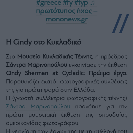
#greece
#fy
#fyp
♬
agree
to
πρωτότυπος ήχος –
our
Terms
and
mononews.gr
Privacy
Notice.
You
can
opt
out
H Cindy στο Κυκλαδικό
at
any
time.
This
Στο
Μουσείο Κυκλαδικής Τέχνης
, η πρόεδρος
site
is
protected
Σάντρα Μαρινοπούλου
εγκαινίασε την έκθεση
by
reCAPTCHA
Cindy Sherman at Cycladic: Πρώιμα έργα
.
and
the
Παρουσιάζει εκατό φωτογραφικές συνθέσεις
Google
Privacy
Policy
της για πρώτη φορά στην Ελλάδα.
and
Terms
Η (γνωστή συλλέκτρια φωτογραφικής τέχνης)
of
Service
Σάντρα Μαρινοπούλου
προνόησε για την
apply.
πρώτη μουσειακή έκθεση της σπουδαίας
αμερικανίδας φωτογράφου.
ότητα
ι
Η γειτνίαση των έργων της με τη συλλογή του
ίες