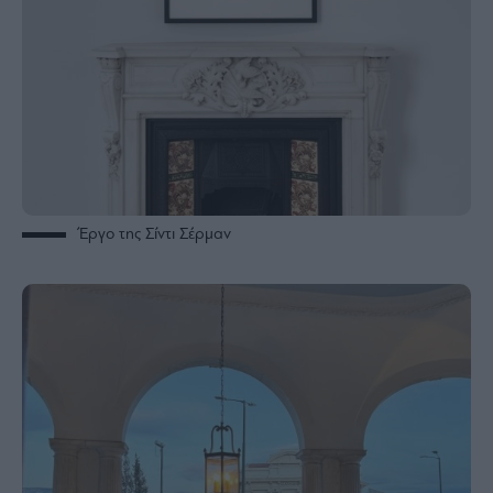
Έργο της Σίντι Σέρμαν