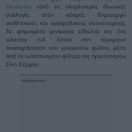
ας
Μουσείου
(από τις πληρέστερες ιδιωτικές
οι
ήσης
συλλογές στον κόσμο), δημιουργεί
αισθητικούς και εγκεφαλικούς συσχετισμούς.
4
Τα φημισμένα γυναικεία ειδώλια της 3ης
news.gr
χιλιετίας π.Χ. δίπλα στη σύγχρονη
ghts
rved
αναπαράσταση του γυναικείου φύλου, μέσα
από το εκλεπτυσμένο φίλτρο της πρωτοπόρου
Σίντι Σέρμαν.