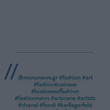
Monocle
Media
Lab
Mononews100
Εγγραφείτε
στο
Newsletter
του
mononews.gr
@mononews.gr
#fashion
#art
#fashionbusiness
#businessoffashion
#fashionnews
#artscene
#artists
By
submitting
your
#chanel
#fendi
#karllagerfeld
email,
you