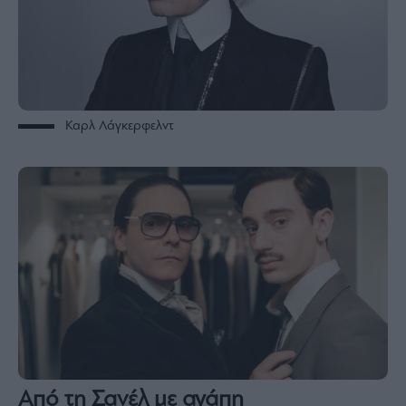
Καρλ Λάγκερφελντ
Από τη Σανέλ με αγάπη