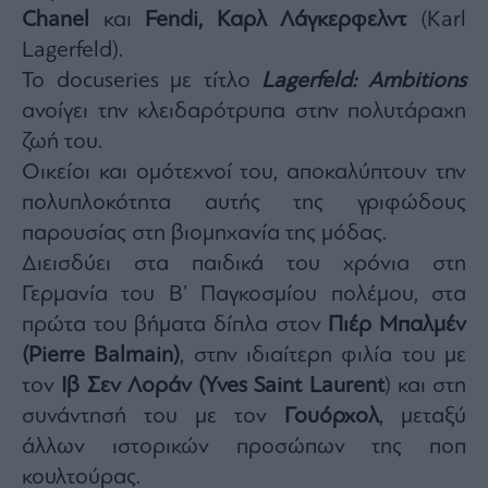
Chanel
και
Fendi,
Καρλ Λάγκερφελντ
(Karl
Lagerfeld).
Το docuseries με τίτλο
Lagerfeld: Ambitions
ανοίγει την κλειδαρότρυπα στην πολυτάραχη
ζωή του.
Οικείοι και ομότεχνοί του, αποκαλύπτουν την
πολυπλοκότητα αυτής της γριφώδους
παρουσίας στη βιομηχανία της μόδας.
Διεισδύει στα παιδικά του χρόνια στη
Γερμανία του Β’ Παγκοσμίου πολέμου, στα
πρώτα του βήματα δίπλα στον
Πιέρ Μπαλμέν
(Pierre Balmain)
, στην ιδιαίτερη φιλία του με
τον
Ιβ Σεν Λοράν (Yves Saint Laurent
) και στη
συνάντησή του με τον
Γουόρχολ
, μεταξύ
άλλων ιστορικών προσώπων της ποπ
κουλτούρας.