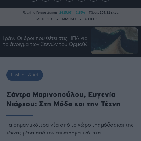
Realtime Γενικός Δείκτης:
2615.07
0.25%
Τζίρος:
204.31 εκατ.
ΜΕΤΟΧΕΣ
ΤΑΜΠΛΟ
ΑΓΟΡΕΣ
Ιράν: Οι όροι που θέτει στις ΗΠΑ για
Ειδήσεις
το άνοιγμα των Στενών του Ορμούζ
Οικονομία
Business
Τράπεζες
Fashion & Art
Ναυτιλία
Real
Σάντρα Μαρινοπούλου, Ευγενία
Estate
Νιάρχου: Στη Μόδα και την Τέχνη
Ενέργεια
Πολιτική
Πολιτισμός
Τα σημαντικότερα νέα από το χώρο της μόδας και της
Κοινωνία
τέχνης μέσα από την επιχειρηματικότητα.
Law