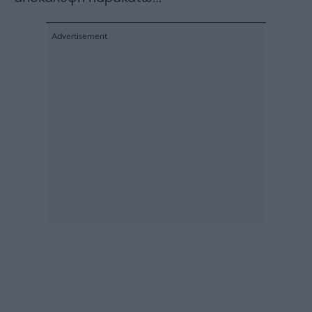
Buy-
Hold-
Sell
The
Value
Investor
Crypto
Χρηματιστηριακές
Ανακοινώσεις
Creative
Content
Branded
Content
Reports
&
Branded
Content
Calendar