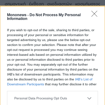
σημαντική έκθεση σχεδιαστών κοσμήματος
Couture
(4-8/7/24) στο
Λας Βέγκας
.
Mononews -
Do Not Process My Personal
Πρόκειται για την πιο γνωστή και εκτεταμένη
Information
εμπορική παρουσίαση υψηλής
κοσμηματοποιίας και ωρολογοποιίας στην
If you wish to opt-out of the sale, sharing to third parties, or
processing of your personal or sensitive information for
Αμερική. Πραγματοποιείται ετησίως στο
targeted advertising by us, please use the below opt-out
πολυτελές ξενοδοχείο
Wynn Las Vegas.
section to confirm your selection. Please note that after your
opt-out request is processed you may continue seeing
interest-based ads based on personal information utilized by
us or personal information disclosed to third parties prior to
your opt-out. You may separately opt-out of the further
disclosure of your personal information by third parties on the
IAB’s list of downstream participants. This information may
also be disclosed by us to third parties on the
IAB’s List of
Downstream Participants
that may further disclose it to other
third parties.
Personal Data Processing Opt Outs