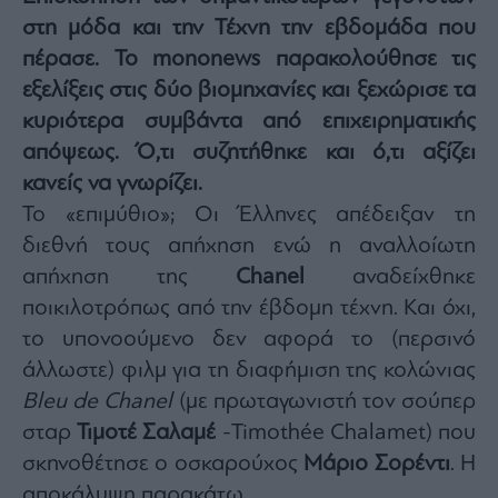
Architecture
στη μόδα και την Τέχνη την εβδομάδα που
&
πέρασε. Το mononews παρακολούθησε τις
Design
εξελίξεις στις δύο βιομηχανίες και ξεχώρισε τα
Fashion
&
κυριότερα συμβάντα από επιχειρηματικής
Art
απόψεως. Ό,τι συζητήθηκε και ό,τι αξίζει
Watches
κανείς να γνωρίζει.
Yachts
Το «επιμύθιο»; Οι Έλληνες απέδειξαν τη
Table
διεθνή τους απήχηση ενώ η αναλλοίωτη
For
απήχηση της
Chanel
αναδείχθηκε
Two
ποικιλοτρόπως από την έβδομη τέχνη. Και όχι,
το υπονοούμενο δεν αφορά το (περσινό
άλλωστε) φιλμ για τη διαφήμιση της κολώνιας
Μετοχές
Bleu de Chanel
(με πρωταγωνιστή τον σούπερ
Αγορές
σταρ
Τιμοτέ Σαλαμέ
-Timothée Chalamet) που
Trader's
σκηνοθέτησε ο οσκαρούχος
Μάριο Σορέντι
. Η
book
αποκάλυψη παρακάτω…