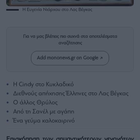
Rumors
Η Ευγενία Νιάρχου στο Λας Βέγκας
ESG
Today
Mononews2030
Άρθρα
Για να μας βλέπεις πιο συχνά στα αποτελέσματα
αναζήτησης
Συνεντεύξεις
Add mononews.gr on Google
H Cindy στο Κυκλαδικό
Les
Bons
Διεθνούς απήχησης Έλληνες στο Λας Βέγκας
Vivants
Ο άλλος Θρύλος
Auto
Από τη Σανέλ με αγάπη
Life
Ένα γεύμα καλοκαιρινό
&
Style
Υγεία
Επισκόπηση των σημαντικότερων γεγονότων