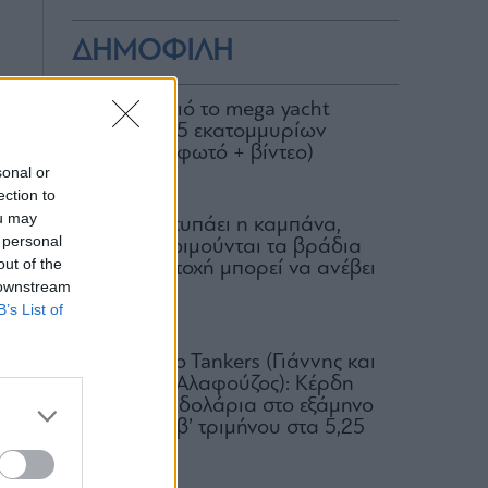
ΔΗΜΟΦΙΛΗ
Στον Σκορπιό το mega yacht
Loon των 75 εκατομμυρίων
δολαρίων (φωτό + βίντεο)
sonal or
04.08.2026
ection to
ou may
Για ποιον χτυπάει η καμπάνα,
 personal
ποιοι δεν κοιμούνται τα βράδια
out of the
και ποια μετοχή μπορεί να ανέβει
 downstream
100%
B’s List of
06.08.2026
ού
Okeanis Eco Tankers (Γιάννης και
ας
Αριστείδης Αλαφούζος): Κέρδη
318,6 εκατ. δολάρια στο εξάμηνο
 η
– Μέρισμα β’ τριμήνου στα 5,25
ην
δολ.
05.08.2026