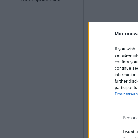
Mononew
If you wish 
sensitive in
confirm you
continue se
information 
further disc
participants
Downstream 
Δικαιούχοι του 
δικαιούχων (rec
εγγεγραμμένοι στ
Persona
εταιρεία “Ελληνι
I want t
Πέμπτη, 24/10/20