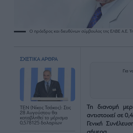
Ο πρόεδρος και διευθύνων σύμβουλος της ΕΛΒΕ Α.Ε. Τ
ΣΧΕΤΙΚΑ ΑΡΘΡΑ
Για ν
Τη διανομή μερ
ΤΕΝ (Νίκος Τσάκος): Στις
28 Αυγούστου θα
αντιστοιχεί σε 0,
καταβληθεί το μέρισμα
0,578125 δολαρίων
Γενική Συνέλευ
σήμερα.