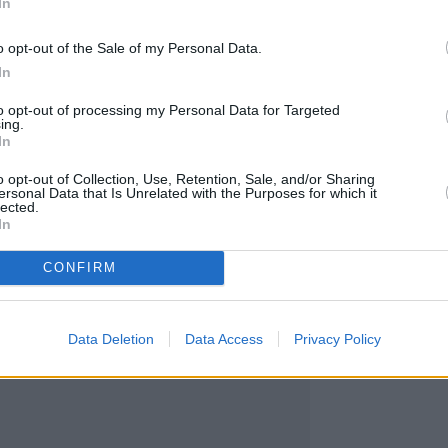
In
μερίσματος θα ξεκινήσει την Τετάρτη, 30/10/202
κού διαστήματος μικρότερου των δύο μηνών από τ
o opt-out of the Sale of my Personal Data.
ης της απόφασης, σύμφωνα με τα οριζόμενα στ
In
 160 του ν. 4548/2018. Ο τρόπος καταβολής 
to opt-out of processing my Personal Data for Targeted
ing.
 του Τύπου και του Χ.Α.
In
o opt-out of Collection, Use, Retention, Sale, and/or Sharing
τις βιομηχανικές παραγγελίες τον Ιούλιο
ersonal Data that Is Unrelated with the Purposes for which it
lected.
In
CONFIRM
Data Deletion
Data Access
Privacy Policy