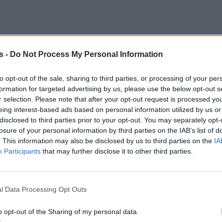
s -
Do Not Process My Personal Information
to opt-out of the sale, sharing to third parties, or processing of your per
formation for targeted advertising by us, please use the below opt-out s
r selection. Please note that after your opt-out request is processed y
eing interest-based ads based on personal information utilized by us or
disclosed to third parties prior to your opt-out. You may separately opt-
losure of your personal information by third parties on the IAB’s list of
. This information may also be disclosed by us to third parties on the
IA
Participants
that may further disclose it to other third parties.
ως άνω μερίσματος βάσει του κανόνα προσδιορισμ
ord date) είναι οι μερίδες πελάτη ή πελατεί
ο Σύστημα άυλων Τίτλων (ΣΑΤ) που διαχειρίζεται
l Data Processing Opt Outs
κό Κεντρικό Αποθετήριο Τίτλων Α.Ε.” (ATHEXCSD) τ
o opt-out of the Sharing of my personal data.
24.