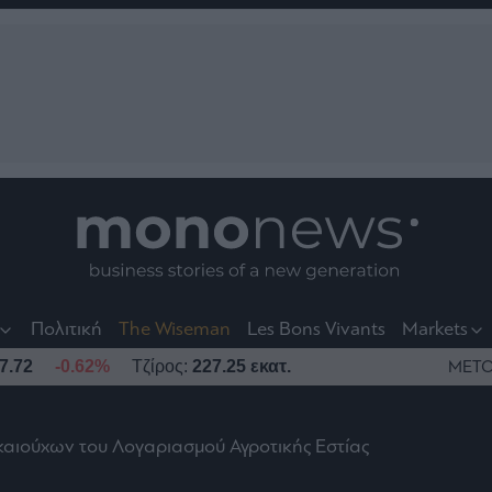
nt
t
t
Πολιτική
The Wiseman
Les Bons Vivants
Markets
7.72
-0.62%
Τζίρος:
227.25 εκατ.
ΜΕΤΟ
αιούχων του Λογαριασμού Αγροτικής Εστίας
το