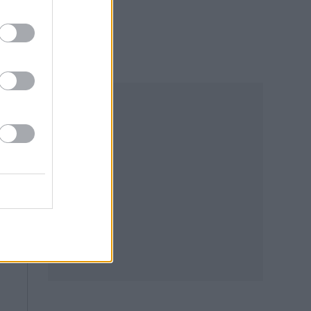
4,
ην
ην
θα