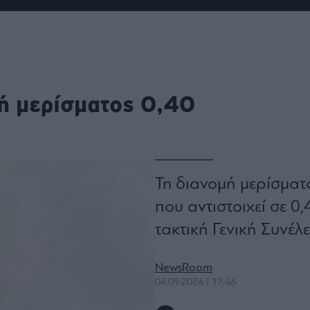
ου
r
ail,
ή μερίσματος 0,40
s and
n opt
te is
CHA
acy
rvice
Τη διανομή μερίσματ
που αντιστοιχεί σε 0
τακτική Γενική Συνέ
NewsRoom
04.09.2024 | 17:46