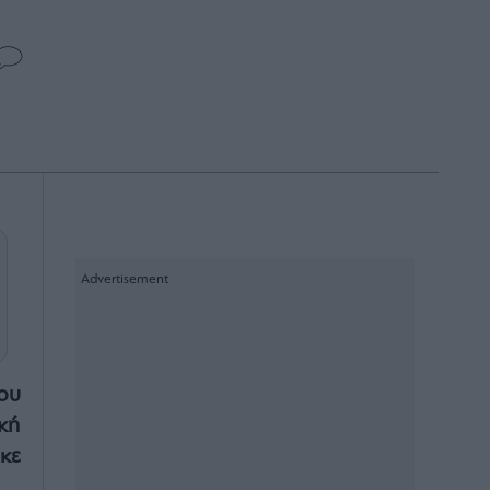
ου
ική
κε