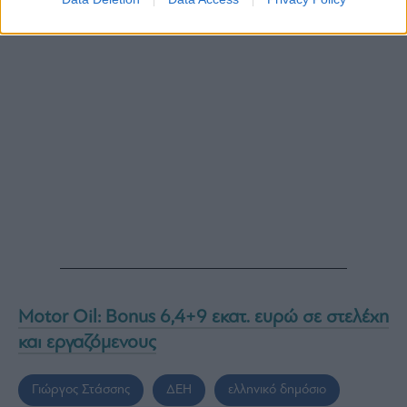
Motor Oil: Bonus 6,4+9 εκατ. ευρώ σε στελέχη
και εργαζόμενους
Γιώργος Στάσσης
ΔΕΗ
ελληνικό δημόσιο