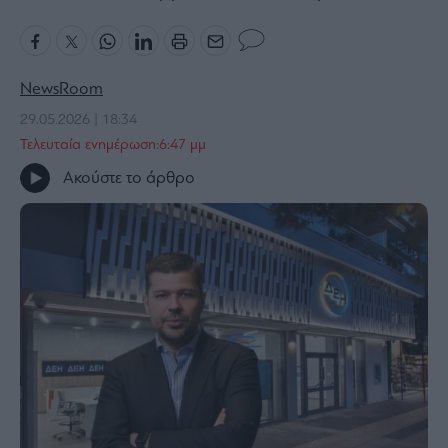
Bloomberg
Financial
Times
NewsRoom
29.05.2026 | 18:34
Τελευταία ενημέρωση:6:47 μμ
The
Ακούστε το άρθρο
Wiseman
Room
301
My
Story
Media
Winners
&
Losers
Επι-
θετικά