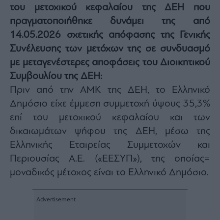
του μετοχικού κεφαλαίου της ΔΕΗ που
Architecture
&
πραγματοποιήθηκε δυνάμει της από
Design
14.05.2026 σχετικής απόφασης της Γενικής
Fashion
Συνέλευσης των μετόχων της σε συνδυασμό
&
με μεταγενέστερες αποφάσεις του Διοικητικού
Art
Συμβουλίου της ΔΕΗ:
Watches
Πριν από την ΑΜΚ της ΔΕΗ, το Ελληνικό
Yachts
Δημόσιο είχε έμμεση συμμετοχή ύψους 35,3%
Table
For
επί του μετοχικού κεφαλαίου και των
Two
δικαιωμάτων ψήφου της ΔΕΗ, μέσω της
Ελληνικής Εταιρείας Συμμετοχών και
Περιουσίας Α.Ε. («ΕΕΣΥΠ»), της οποίας=
Μετοχές
μοναδικός μέτοχος είναι το Ελληνικό Δημόσιο.
Αγορές
Trader's
book