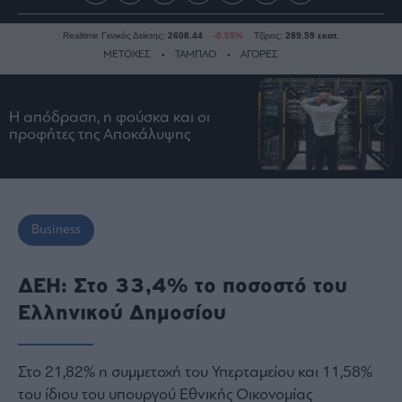
Realtime Γενικός Δείκτης:
2608.44
-0.59%
Τζίρος:
289.59 εκατ.
ΜΕΤΟΧΕΣ
ΤΑΜΠΛΟ
ΑΓΟΡΕΣ
Η απόδραση, η φούσκα και οι
Ειδήσεις
προφήτες της Αποκάλυψης
Οικονομία
Business
Τράπεζες
Ναυτιλία
Business
Real
Estate
ΔΕΗ: Στο 33,4% το ποσοστό του
Ενέργεια
Ελληνικού Δημοσίου
Πολιτική
Πολιτισμός
Στο 21,82% η συμμετοχή του Υπερταμείου και 11,58%
Κοινωνία
του ίδιου του υπουργού Εθνικής Οικονομίας
Law