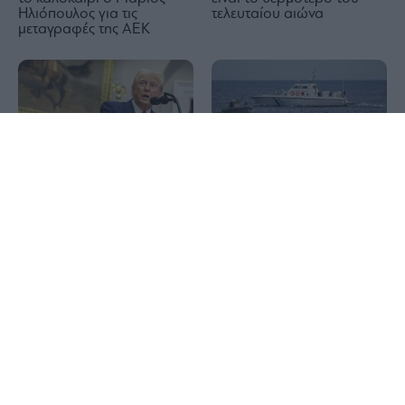
Ηλιόπουλος για τις
τελευταίου αιώνα
μεταγραφές της ΑΕΚ
1x
Τραμπ: Ο πόλεμος στο
Δραπετσώνα: Συνελήφθη ο
Ιράν θα τελειώσει σύντομα
πλοίαρχος δεξαμενόπλοιου
για θαλάσσια ρύπανση
στον όρμο Κράκαρη
Σκύρος: Συνελήφθη
63χρονη για την πυρκαγιά
ΗΠΑ: Ο Τραμπ σκοπεύει να
– Από γεννήτρια που
απαγορεύσει να αποκτούν
χρησιμοποιούσε για την
την αμερικανική