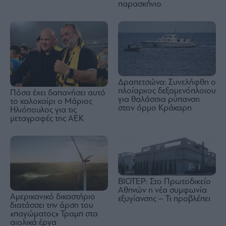
παρασκήνιο
Δραπετσώνα: Συνελήφθη ο
πλοίαρχος δεξαμενόπλοιου
Πόσα έχει δαπανήσει αυτό
για θαλάσσια ρύπανση
το καλοκαίρι ο Μάριος
στον όρμο Κράκαρη
Ηλιόπουλος για τις
μεταγραφές της ΑΕΚ
ΒΙΟΤΕΡ: Στο Πρωτοδικείο
Αθηνών η νέα συμφωνία
Αμερικανικό δικαστήριο
εξυγίανσης – Τι προβλέπει
διατάσσει την άρση του
«παγώματος» Τραμπ στα
αιολικά έργα