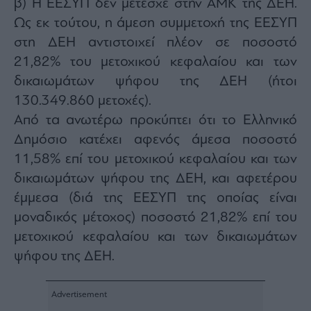
β) Η ΕΕΣΥΠ δεν μετέσχε στην ΑΜΚ της ΔΕΗ.
agree
to
Ως εκ τούτου, η άμεση συμμετοχή της ΕΕΣΥΠ
our
Terms
στη ΔΕΗ αντιστοιχεί πλέον σε ποσοστό
and
Privacy
Notice.
21,82% του μετοχικού κεφαλαίου και των
You
can
δικαιωμάτων ψήφου της ΔΕΗ (ήτοι
opt
out
130.349.860 μετοχές).
at
any
time.
Από τα ανωτέρω προκύπτει ότι το Ελληνικό
This
site
Δημόσιο κατέχει αφενός άμεσα ποσοστό
is
protected
11,58% επί του μετοχικού κεφαλαίου και των
by
reCAPTCHA
and
δικαιωμάτων ψήφου της ΔΕΗ, και αφετέρου
the
Google
έμμεσα (διά της ΕΕΣΥΠ της οποίας είναι
Privacy
Policy
μοναδικός μέτοχος) ποσοστό 21,82% επί του
and
Terms
of
μετοχικού κεφαλαίου και των δικαιωμάτων
Service
apply.
ψήφου της ΔΕΗ.
ότητα
ι
ίες