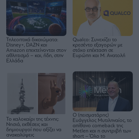
Τηλεοπτικά δικαιώματα:
Qualco: Συνεχίζει το
Disney+, DAZN και
κρεσέντο εξαγορών με
Amazon επεκτείνονται στον
στόχο επέκταση σε
αθλητισμό – και, ήδη, στην
Ευρώπη και Μ. Ανατολή
Ελλάδα
Ο (πεισματάρης)
Το καλοκαίρι της τέχνης:
Ευάγγελος Μυτιληναίος, το
Νησιά, εκθέσεις και
απίθανο comeback της
δημιουργοί που αξίζει να
Μetlen και η συντριβή των
ανακαλύψεις
short – Όλο το