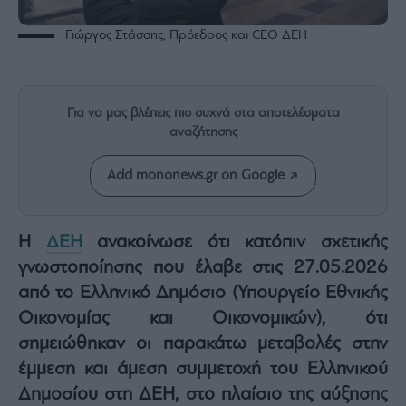
Rumors
ESG
Γιώργος Στάσσης, Πρόεδρος και CEO ΔΕΗ
Today
Mononews2030
Άρθρα
Για να μας βλέπεις πιο συχνά στα αποτελέσματα
Συνεντεύξεις
αναζήτησης
Add mononews.gr on Google
Η
ΔΕΗ
ανακοίνωσε ότι κατόπιν σχετικής
Les
γνωστοποίησης που έλαβε στις 27.05.2026
Bons
Vivants
από το Ελληνικό Δημόσιο (Υπουργείο Εθνικής
Auto
Οικονομίας και Οικονομικών), ότι
Life
σημειώθηκαν οι παρακάτω μεταβολές στην
&
έμμεση και άμεση συμμετοχή του Ελληνικού
Style
Δημοσίου στη ΔΕΗ, στο πλαίσιο της αύξησης
Υγεία