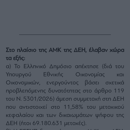
Monocle
Media
Lab
Mononews100
Στο πλαίσιο της ΑΜΚ της ΔΕΗ, έλαβαν χώρα
τα εξής:
Εγγραφείτε
α) Το Ελληνικό Δημόσιο απέκτησε (διά του
στο
Newsletter
Υπουργού Εθνικής Οικονομίας και
του
Οικονομικών, ενεργούντος βάσει σχετικά
mononews.gr
προβλεπόμενης δυνατότητας στο άρθρο 119
του Ν. 5301/2026) άμεση συμμετοχή στη ΔΕΗ
που αντιστοιχεί στο 11,58% του μετοχικού
κεφαλαίου και των δικαιωμάτων ψήφου της
By
submitting
ΔΕΗ (ήτοι 69.180.631 μετοχές).
your
email,
you