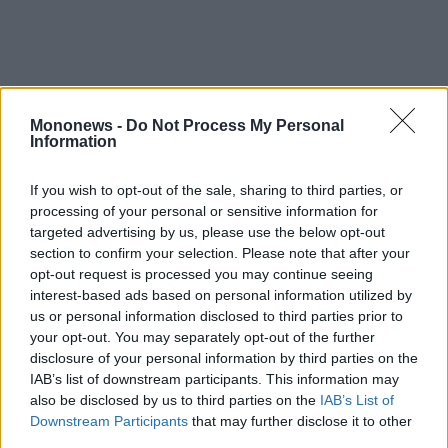
Mononews -
Do Not Process My Personal
Information
Συνεπώς, η συνολική συμμετοχή του
If you wish to opt-out of the sale, sharing to third parties, or
processing of your personal or sensitive information for
Ελληνικού Δημοσίου, τόσο άμεση όσο και
targeted advertising by us, please use the below opt-out
έμμεση, ανέρχεται σε 199.530.491 μετοχές
section to confirm your selection. Please note that after your
ΔΕΗ, αντιστοιχούσες στο 33,4% του μετοχικού
opt-out request is processed you may continue seeing
interest-based ads based on personal information utilized by
κεφαλαίου και των δικαιωμάτων ψήφου της
us or personal information disclosed to third parties prior to
ΔΕΗ.
your opt-out. You may separately opt-out of the further
Διαβάστε επίσης
disclosure of your personal information by third parties on the
IAB’s list of downstream participants. This information may
ΕΕ: Κοινό σχέδιο για μια πανευρωπαϊκή
also be disclosed by us to third parties on the
IAB’s List of
Ένωση Κεφαλαιαγορών – «Έδωσαν τα χέρια»
Downstream Participants
that may further disclose it to other
οι 6 μεγαλύτερες οικονομίες
third parties.