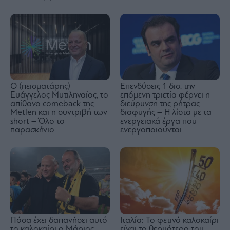
Ο (πεισματάρης)
Επενδύσεις 1 δισ. την
Ευάγγελος Μυτιληναίος, το
επόμενη τριετία φέρνει η
απίθανο comeback της
διεύρυνση της ρήτρας
Μetlen και η συντριβή των
διαφυγής – Η λίστα με τα
short – Όλο το
ενεργειακά έργα που
παρασκήνιο
ενεργοποιούνται
Πόσα έχει δαπανήσει αυτό
Ιταλία: Το φετινό καλοκαίρι
το καλοκαίρι ο Μάριος
είναι το θερμότερο του