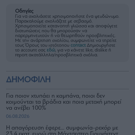
Οδηγίες
Για να σχολιάσετε χρησιμοποιήστε ένα ψευδώνυμο.
Παρακαλούμε σχολιάζετε με σεβασμό.
Χρησιμοποιείτε κατανοητή γλώσσα και αποφύγετε
διατυπώσεις που θα μπορούσαν να
παρερμηνευτούν ή να θεωρηθούν προσβλητικές.
Με την ανάρτηση σχολίου, συμφωνείτε να τηρείτε
τους Όρους του ιστότοπου
contact
Δημιουργήστε
το account σας
εδώ
, για να κάνετε like, dislike ή
report ακατάλληλα/προσβλητικά σχόλια.
ΔΗΜΟΦΙΛΗ
Για ποιον χτυπάει η καμπάνα, ποιοι δεν
κοιμούνται τα βράδια και ποια μετοχή μπορεί
να ανέβει 100%
06.08.2026
Η απαγόρευση έφερε… συμφωνία-ρεκόρ με
23,4 εκατ. ευρώ στη Μάντσεστερ Γιουνάιτεντ