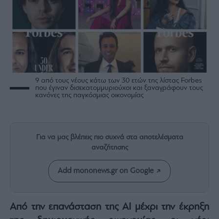
Rumors
ESG
Today
Mononews2030
Άρθρα
Συνεντεύξεις
9 από τους νέους κάτω των 30 ετών της λίστας Forbes
που έγιναν δισεκατομμυριούχοι και ξαναγράφουν τους
κανόνες της παγκόσμιας οικονομίας
Les
Για να μας βλέπεις πιο συχνά στα αποτελέσματα
Bons
αναζήτησης
Vivants
Auto
Add mononews.gr on Google
Life
&
Style
Από την επανάσταση της AI μέχρι την έκρηξη
Υγεία