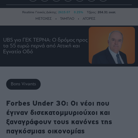
Realtime Γενικός Δείκτης:
2615.07
0.25%
Τζίρος:
204.31 εκατ.
ΜΕΤΟΧΕΣ
ΤΑΜΠΛΟ
ΑΓΟΡΕΣ
UBS για ΓΕΚ ΤΕΡΝΑ: Ο δρόμος προς
Ειδήσεις
τα 55 ευρώ περνά από Αττική και
Οικονομία
Εγνατία Οδό
Business
Τράπεζες
Ναυτιλία
Bons Vivants
Real
Estate
Ενέργεια
Forbes Under 30: Οι νέοι που
Πολιτική
έγιναν δισεκατομμυριούχοι και
Πολιτισμός
ξαναγράφουν τους κανόνες της
Κοινωνία
παγκόσμιας οικονομίας
Law