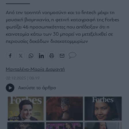
Bloomberg
Από την τεχνητή νοημοσύνη και το fintech μέχρι τη
Financial
μουσική βιομηχανία, η φετινή καταγραφή της Forbes
Times
φωτίζει 46 προσωπικότητες που απέδειξαν ότι η
καινοτομία κάτω των 30 μπορεί να μετεξελιχθεί σε
περιουσίες δεκάδων δισεκατομμυρίων
The
Wiseman
Room
301
Μανταλένα-Μαρία Διαμαντή
My
02.12.2025 | 08:19
Story
Ακούστε το άρθρο
Media
Winners
&
Losers
Επι-
θετικά