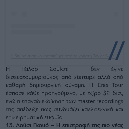
Η δημοσίευση κοινοποιήθηκε από το χρήστη Taylor Swift (@taylorswift)
Η Τέιλορ Σουίφτ δεν έγινε
δισεκατομμυριούχος από startups αλλά από
καθαρή δημιουργική δύναμη. Η Eras Tour
έσπασε κάθε προηγούμενο, με τζίρο $2 δισ.,
ενώ η επαναδιεκδίκηση των master recordings
της απέδειξε πως συνδυάζει καλλιτεχνική και
επιχειρηματική ευφυΐα.
13. Λούσι Γκουό – Η επιστροφή της πιο νέας