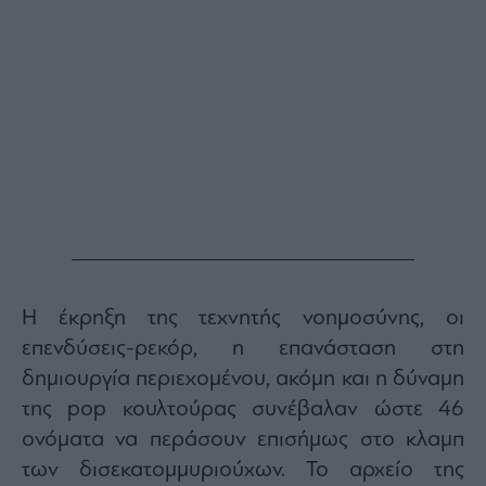
Monocle
Media
Lab
Mononews100
Εγγραφείτε
στο
Newsletter
του
mononews.gr
Η έκρηξη της τεχνητής νοημοσύνης, οι
επενδύσεις-ρεκόρ, η επανάσταση στη
δημιουργία περιεχομένου, ακόμη και η δύναμη
της pop κουλτούρας συνέβαλαν ώστε 46
By
ονόματα να περάσουν επισήμως στο κλαμπ
submitting
your
των δισεκατομμυριούχων. Το αρχείο της
email,
you