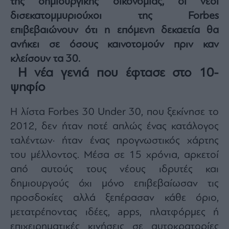
της δημιουργικής οικονομίας, οι νέοι
Architecture
δισεκατομμυριούχοι της Forbes
&
επιβεβαιώνουν ότι η επόμενη δεκαετία θα
Design
ανήκει σε όσους καινοτομούν πριν καν
Fashion
&
κλείσουν τα 30.
Art
Η νέα γενιά που έφτασε στο 10-
Watches
ψηφίο
Yachts
Table
Η λίστα Forbes 30 Under 30, που ξεκίνησε το
For
2012, δεν ήταν ποτέ απλώς ένας κατάλογος
Two
ταλέντων· ήταν ένας προγνωστικός χάρτης
του μέλλοντος. Μέσα σε 15 χρόνια, αρκετοί
από αυτούς τους νέους ιδρυτές και
Μετοχές
δημιουργούς όχι μόνο επιβεβαίωσαν τις
Αγορές
προσδοκίες αλλά ξεπέρασαν κάθε όριο,
Trader's
μετατρέποντας ιδέες, apps, πλατφόρμες ή
book
επιχειρηματικές κινήσεις σε αυτοκρατορίες