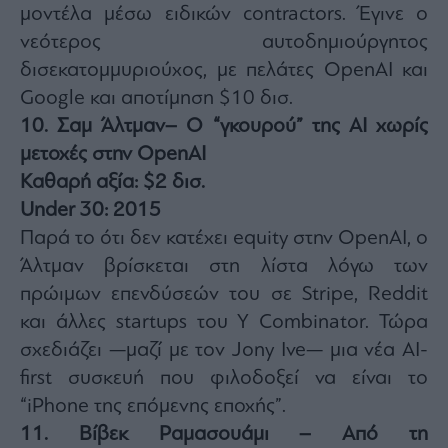
μοντέλα μέσω ειδικών contractors. Έγινε ο
νεότερος αυτοδημιούργητος
δισεκατομμυριούχος, με πελάτες OpenAI και
Google και αποτίμηση $10 δισ.
10. Σαμ Άλτμαν– Ο “γκουρού” της AI χωρίς
μετοχές στην OpenAI
Καθαρή αξία: $2 δισ.
Under 30: 2015
Παρά το ότι δεν κατέχει equity στην OpenAI, ο
Άλτμαν βρίσκεται στη λίστα λόγω των
πρώιμων επενδύσεών του σε Stripe, Reddit
και άλλες startups του Y Combinator. Τώρα
σχεδιάζει —μαζί με τον Jony Ive— μια νέα AI-
first συσκευή που φιλοδοξεί να είναι το
“iPhone της επόμενης εποχής”.
11. Βίβεκ Ραμασουάμι – Από τη