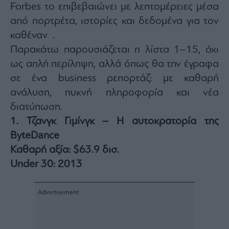
Forbes το επιβεβαιώνει με λεπτομέρειες μέσα
agree
to
our
από πορτρέτα, ιστορίες και δεδομένα για τον
Terms
and
καθέναν .
Privacy
Notice.
Παρακάτω παρουσιάζεται η λίστα 1–15, όχι
You
can
opt
ως απλή περίληψη, αλλά όπως θα την έγραφα
out
at
σε ένα business ρεπορτάζ: με καθαρή
any
time.
ανάλυση, πυκνή πληροφορία και νέα
This
site
is
διατύπωση.
protected
by
1. Τζανγκ Γιμίνγκ – Η αυτοκρατορία της
reCAPTCHA
and
ByteDance
the
Google
Privacy
Καθαρή αξία: $63.9 δισ.
Policy
and
Under 30: 2013
Terms
of
Service
apply.
ότητα
ι
ίες