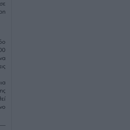
 σε
ρη
δο
00
να
ις
ια
ης
εί
νο