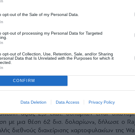
In
o opt-out of the Sale of my Personal Data.
In
to opt-out of processing my Personal Data for Targeted
ing.
In
o opt-out of Collection, Use, Retention, Sale, and/or Sharing
ersonal Data that Is Unrelated with the Purposes for which it
lected.
In
 ήταν αμελητέα σε οικονομικούς όρους – μόλις 
 συνολικά 843.706 που κατέχει η εταιρεία
CONFIRM
πεποίθηση της αγοράς ότι ο πρόεδρος της Strateg
παρέμενε πιστός στη διαχρονική του θέση ότι δεν 
Data Deletion
Data Access
Privacy Policy
tcoin.
tcoin αξίας 2,5 εκατ. δολαρίων είναι οικονομι
ση με μια θέση 62 δισ. δολαρίων», δήλωσε ο Raj
αλής διεθνούς διαχείρισης χαρτοφυλακίων της Wa