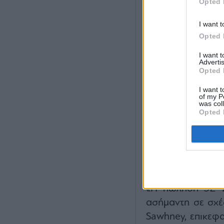
Opted 
I want t
Opted 
I want 
Advertis
Opted 
I want t
of my P
was col
Opted 
Αν και η πώληση
Bitcoin από τα
αμφισβήτησε την 
Michael Saylor, 
πουλούσε ποτέ Bi
«Η πώληση 32 Bi
ασήμαντη σε σχέ
Sawhney, επικεφ