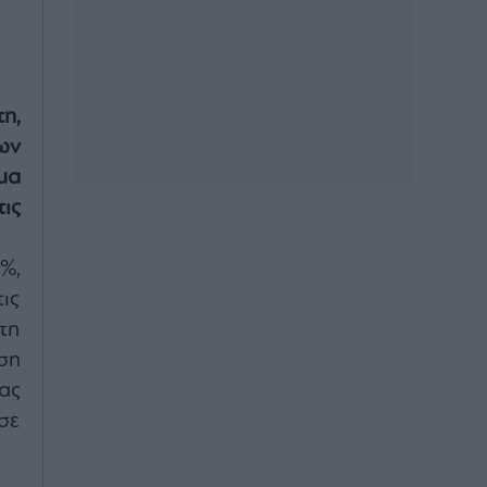
η,
ων
μα
ις
%,
ις
τη
ση
ας
σε