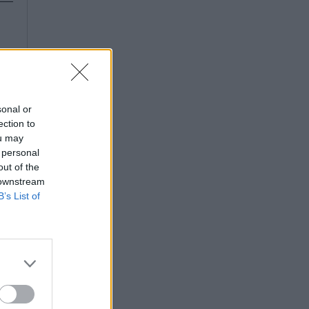
sonal or
ection to
ou may
 personal
out of the
 downstream
B’s List of