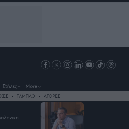
Στήλες
More
ΧΕΣ
ΤΑΜΠΛΟ
ΑΓΟΡΕΣ
σσαλονίκη