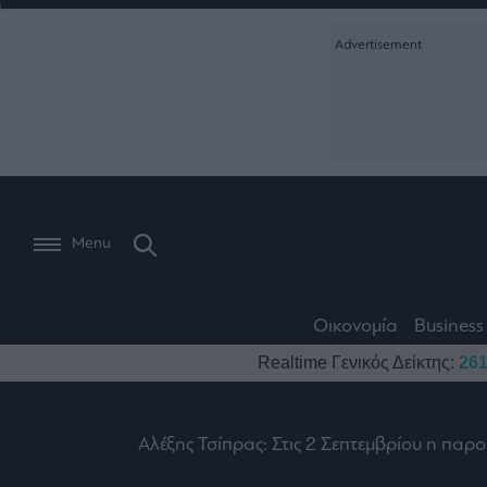
Ειδήσεις
Creative Conte
Οικονομία
The
Μετοχές
Branded Conten
Wiseman
Les
Business
Αγορές
Reports &
Bons
Room
Branded Conten
Vivants
301
Calendar
Τράπεζες
Trader's
book
Auto
My
Monocle Media
Menu
Ναυτιλία
Story
Lab
Buy-
Life
Hold-
Real
&
Media
Sell
Estate
Style
Οικονομία
Business
Winners
The
Ενέργεια
Realtime Γενικός Δείκτης:
261
Υγεία
Mononews100
&
Value
Losers
Investor
Πολιτική
Architecture
&
Επι-
Crypto
Αλέξης Τσίπρας: Στις 2 Σεπτεμβρίου η παρ
Design
Πολιτισμός
θετικά
Χρηματιστηριακές
Εγγραφείτε σ