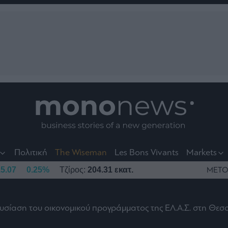
nt
t
t
Πολιτική
The Wiseman
Les Bons Vivants
Markets
5.07
0.25%
Τζίρος:
204.31 εκατ.
ΜΕΤΟ
ουσίαση του οικονομικού προγράμματος της ΕΛ.Α.Σ. στη Θε
το