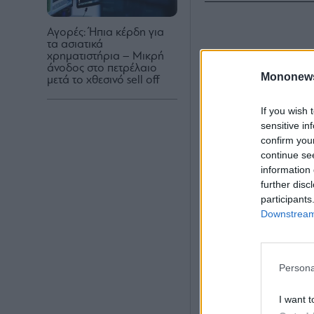
Αγορές: Ήπια κέρδη για
τα ασιατικά
χρηματιστήρια – Μικρή
άνοδος στο πετρέλαιο
Mononew
μετά το χθεσινό sell off
If you wish 
sensitive in
confirm you
continue se
information 
further disc
participants
Downstream 
Persona
I want t