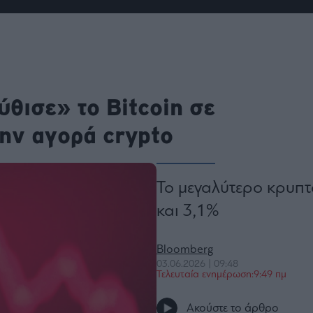
ου
r
ail,
θισε» το Bitcoin σε
s and
n opt
te is
CHA
ην αγορά crypto
acy
rvice
Το μεγαλύτερο κρυπ
και 3,1%
Bloomberg
03.06.2026 | 09:48
Τελευταία ενημέρωση:9:49 πμ
Ακούστε το άρθρο