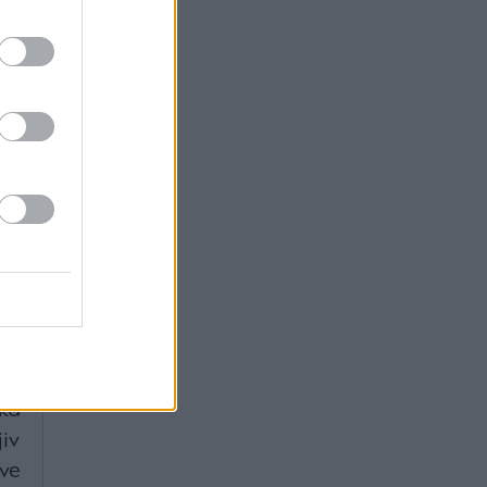
32
 –
y,
θα
κά
iv
ve