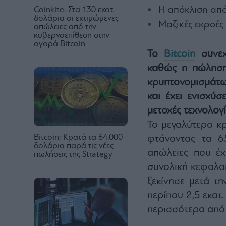
Η απόκλιση από 
Coinkite: Στα 130 εκατ.
δολάρια οι εκτιμώμενες
Μαζικές εκροές
απώλειες από την
κυβερνοεπίθεση στην
αγορά Bitcoin
Το
Bitcoin
συνεχί
καθώς η πώληση
κρυπτονομισμάτων
και έχει ενισχύ
μετοχές τεχνολογ
Το μεγαλύτερο κ
Bitcoin: Κρατά τα 64.000
φτάνοντας τα 65
δολάρια παρά τις νέες
απώλειες που έχ
πωλήσεις της Strategy
συνολική κεφαλα
ξεκίνησε μετά τη
περίπου 2,5 εκατ
περισσότερα από 