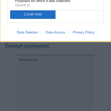
Purposes for which it was collected.
μετοχών της Εταιρείας.
Opted In
Διαβάστε επίσης
CONFIRM
SpaceX: Η μετοχή της υποχωρεί κατά 5%,
χάνοντας τη δυναμική της μετά από μια
πολυήμερη άνοδο
Data Deletion
Data Access
Privacy Policy
Jumbo: Στις 15 Ιουλίου η Γενική Συνέλευση για
διανομή μερίσματος