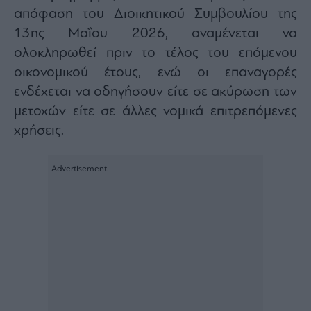
απόφαση του Διοικητικού Συμβουλίου της
Architecture
&
13ης Μαΐου 2026, αναμένεται να
Design
ολοκληρωθεί πριν το τέλος του επόμενου
Fashion
οικονομικού έτους, ενώ οι επαναγορές
&
Art
ενδέχεται να οδηγήσουν είτε σε ακύρωση των
Watches
μετοχών είτε σε άλλες νομικά επιτρεπόμενες
Yachts
χρήσεις.
Table
For
Two
Μετοχές
Αγορές
Trader's
book