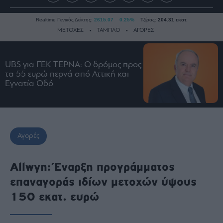
Realtime Γενικός Δείκτης:
2615.07
0.25%
Τζίρος:
204.31 εκατ.
ΜΕΤΟΧΕΣ
ΤΑΜΠΛΟ
ΑΓΟΡΕΣ
UBS για ΓΕΚ ΤΕΡΝΑ: Ο δρόμος προς
Ειδήσεις
τα 55 ευρώ περνά από Αττική και
Οικονομία
Εγνατία Οδό
Business
Τράπεζες
Ναυτιλία
Αγορές
Real
Estate
Ενέργεια
Allwyn: Έναρξη προγράμματος
Πολιτική
επαναγοράς ιδίων μετοχών ύψους
Πολιτισμός
150 εκατ. ευρώ
Κοινωνία
Law