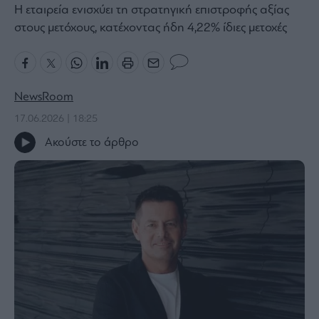
Η εταιρεία ενισχύει τη στρατηγική επιστροφής αξίας
Bloomberg
στους μετόχους, κατέχοντας ήδη 4,22% ίδιες μετοχές
Financial
Times
NewsRoom
17.06.2026 | 18:25
The
Wiseman
Ακούστε το άρθρο
Room
301
My
Story
Media
Winners
&
Losers
Επι-
θετικά