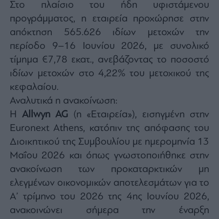
Monocle
Στο πλαίσιο του ήδη υφιστάμενου
Media
προγράμματος, η εταιρεία προχώρησε στην
Lab
απόκτηση 565.626 ιδίων μετοχών την
περίοδο 9–16 Ιουνίου 2026, με συνολικό
τίμημα €7,78 εκατ., ανεβάζοντας το ποσοστό
Mononews100
ιδίων μετοχών στο 4,22% του μετοχικού της
κεφαλαίου.
Αναλυτικά η ανακοίνωση:
Εγγραφείτε
Η
Allwyn AG
(η «Εταιρεία»), εισηγμένη στην
στο
Newsletter
Euronext Athens, κατόπιν της απόφασης του
του
Διοικητικού της Συμβουλίου με ημερομηνία 13
mononews.gr
Μαΐου 2026 και όπως γνωστοποιήθηκε στην
ανακοίνωση των προκαταρκτικών μη
ελεγμένων οικονομικών αποτελεσμάτων για το
Α’ τρίμηνο του 2026 της 4ης Ιουνίου 2026,
By
submitting
your
ανακοινώνει σήμερα την έναρξη
email,
you