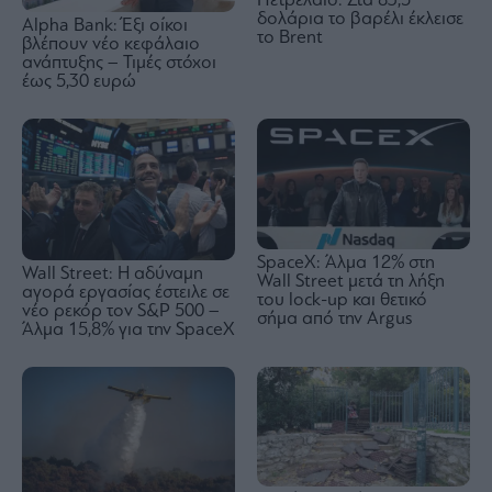
Πετρέλαιο: Στα 83,5
δολάρια το βαρέλι έκλεισε
Alpha Bank: Έξι οίκοι
το Brent
βλέπουν νέο κεφάλαιο
ανάπτυξης – Τιμές στόχοι
έως 5,30 ευρώ
SpaceX: Άλμα 12% στη
Wall Street: Η αδύναμη
Wall Street μετά τη λήξη
αγορά εργασίας έστειλε σε
του lock-up και θετικό
νέο ρεκόρ τον S&P 500 –
σήμα από την Argus
Άλμα 15,8% για την SpaceX