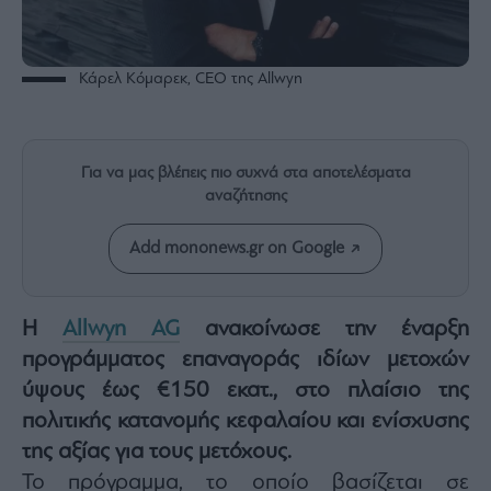
Rumors
ESG
Today
Κάρελ Κόμαρεκ, CEO της Allwyn
Mononews2030
Άρθρα
Συνεντεύξεις
Για να μας βλέπεις πιο συχνά στα αποτελέσματα
αναζήτησης
Add mononews.gr on Google
Les
Bons
Η
Allwyn AG
ανακοίνωσε την έναρξη
Vivants
προγράμματος επαναγοράς ιδίων μετοχών
Auto
ύψους έως €150 εκατ., στο πλαίσιο της
Life
πολιτικής κατανομής κεφαλαίου και ενίσχυσης
&
της αξίας για τους μετόχους.
Style
Το πρόγραμμα, το οποίο βασίζεται σε
Υγεία