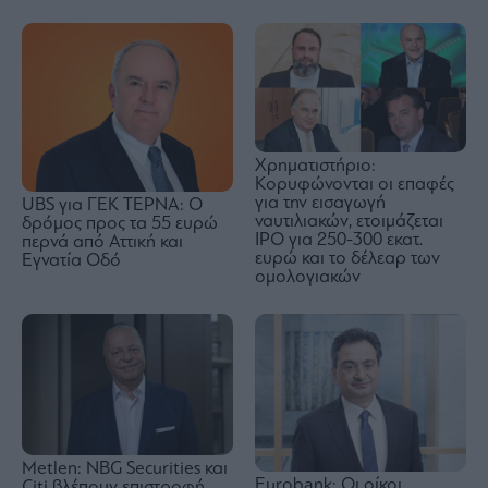
Χρηματιστήριο:
Κορυφώνονται οι επαφές
για την εισαγωγή
UBS για ΓΕΚ ΤΕΡΝΑ: Ο
ναυτιλιακών, ετοιμάζεται
δρόμος προς τα 55 ευρώ
IPO για 250-300 εκατ.
περνά από Αττική και
ευρώ και το δέλεαρ των
Εγνατία Οδό
ομολογιακών
Metlen: NBG Securities και
Eurobank: Οι οίκοι
Citi βλέπουν επιστροφή