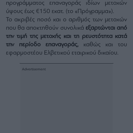
προγράμματος επαναγοράς ιδίων μετοχών
agree
to
ύψους έως €150 εκατ. (το «Πρόγραμμα»).
our
Terms
and
Το ακριβές ποσό και ο αριθμός των μετοχών
Privacy
Notice.
που θα αποκτηθούν συνολικά
εξαρτώνται από
You
can
την τιμή της μετοχής και τη ρευστότητα κατά
opt
out
at
την περίοδο επαναγοράς,
καθώς και του
any
time.
εφαρμοστέου Ελβετικού εταιρικού δικαίου.
This
site
is
protected
by
reCAPTCHA
and
the
Google
Privacy
Policy
and
Terms
of
Service
apply.
ότητα
ι
ίες