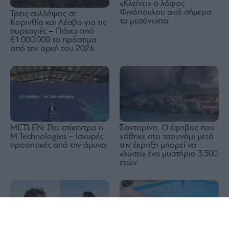
«Κλείνει» ο λόφος
Φινόπουλου από σήμερα
Τρεις συλλήψεις σε
τα μεσάνυχτα
Κορινθία και Λέσβο για τις
πυρκαγιές – Πάνω από
€1.000.000 τα πρόστιμα
από την αρχή του 2026
METLEN: Στο επίκεντρο η
Σαντορίνη: Ο έφηβος που
M Technologies – Ισχυρές
χάθηκε στο τσουνάμι μετά
προοπτικές από την άμυνα
την έκρηξη μπορεί να
«λύσει» ένα μυστήριο 3.500
ετών
1x