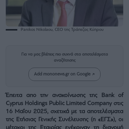
Rumors
ESG
Today
Mononews2030
Panikos Nikolaou, CEO της Τράπεζας Κύπρου
Άρθρα
Συνεντεύξεις
Για να μας βλέπεις πιο συχνά στα αποτελέσματα
αναζήτησης
Add mononews.gr on Google
Les
Bons
Vivants
Έπειτα απο την ανακοίνωσης της Bank of
Auto
Cyprus Holdings Public Limited Company στις
Life
16 Μαΐου 2025, σχετικά με τα αποτελέσματα
&
Style
της Ετήσιας Γενικής Συνέλευσης (η «ΕΓΣ»), οι
Υγεία
μέτοχοι της Εταιρίας ενέκριναν τη διανομή