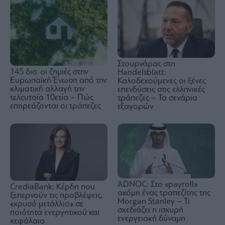
Στουρνάρας στη
145 δισ. οι ζημιές στην
Handelsblatt:
Ευρωπαϊκή Ένωση από την
Καλοδεχούμενες οι ξένες
κλιματική αλλαγή την
επενδύσεις στις ελληνικές
τελευταία 10ετία – Πώς
τράπεζες – Τα σενάρια
επηρεάζονται οι τράπεζες
εξαγορών
ADNOC: Στο «payroll»
CrediaBank: Κέρδη που
ακόμη ένας τραπεζίτης της
ξεπερνούν τις προβλέψεις,
Morgan Stanley – Τι
«χρυσό μετάλλιο» σε
σχεδιάζει η ισχυρή
ποιότητα ενεργητικού και
ενεργειακή δύναμη
κεφάλαια