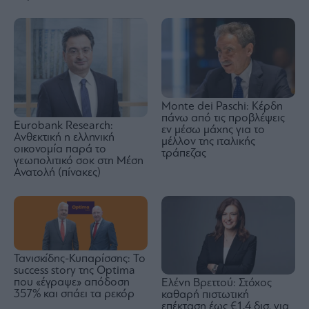
Monte dei Paschi: Κέρδη
πάνω από τις προβλέψεις
Eurobank Research:
εν μέσω μάχης για το
Ανθεκτική η ελληνική
μέλλον της ιταλικής
οικονομία παρά το
τράπεζας
γεωπολιτικό σοκ στη Μέση
Ανατολή (πίνακες)
Τανισκίδης-Κυπαρίσσης: Το
success story της Optima
που «έγραψε» απόδοση
Ελένη Βρεττού: Στόχος
357% και σπάει τα ρεκόρ
καθαρή πιστωτική
επέκταση έως €1,4 δισ. για