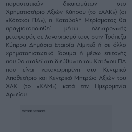
παραστατικών δικαιωμάτων στο
agree
to
our
Χρηματιστήριο Αξιών Κύπρου (το «ΧΑΚ») (οι
Terms
and
«Κάτοχοι ΠΔ»), η Καταβολή Μερίσματος θα
Privacy
Notice.
πραγματοποιηθεί μέσω ηλεκτρονικής
You
can
opt
μεταφοράς σε λογαριασμό τους στην Τράπεζα
out
at
Κύπρου Δημόσια Εταιρία Λίμιτεδ ή σε άλλο
any
time.
χρηματοπιστωτικό ίδρυμα ή μέσω επιταγής
This
site
is
που θα σταλεί στη διεύθυνση του Κατόχου ΠΔ
protected
by
που είναι καταχωρημένη στο Κεντρικό
reCAPTCHA
and
Αποθετήριο και Κεντρικό Μητρώο Αξιών του
the
Google
Privacy
ΧΑΚ (το «ΚΑΜ») κατά την Ημερομηνία
Policy
and
Αρχείου.
Terms
of
Service
apply.
ότητα
ι
ίες