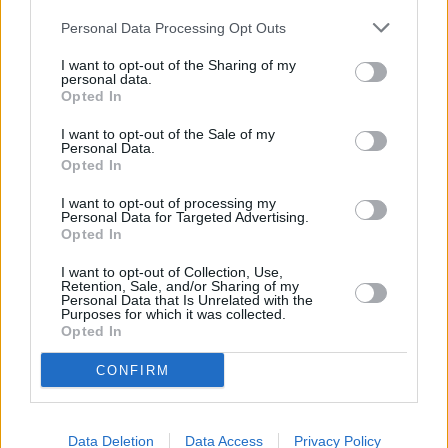
τους επί των Συνήθων Μετοχών υπό τη
Personal Data Processing Opt Outs
μορφή λογιστικής εγγραφής απευθείας στο
I want to opt-out of the Sharing of my
μητρώο μελών της Εταιρίας (οι
personal data.
Opted In
«Εγγεγραμμένοι Μέτοχοι»), η Καταβολή
Μερίσματος θα πραγματοποιείται στους
I want to opt-out of the Sale of my
Personal Data.
Εγγεγραμμένους Μετόχους με τη μορφή
Opted In
επιταγής ή παραστατικού πληρωμής (warrant)
I want to opt-out of processing my
που θα αποσταλεί ταχυδρομικώς ή μέσω
Personal Data for Targeted Advertising.
Opted In
ηλεκτρονικής μεταφοράς απευθείας.
I want to opt-out of Collection, Use,
Retention, Sale, and/or Sharing of my
Personal Data that Is Unrelated with the
Purposes for which it was collected.
Opted In
CONFIRM
Data Deletion
Data Access
Privacy Policy