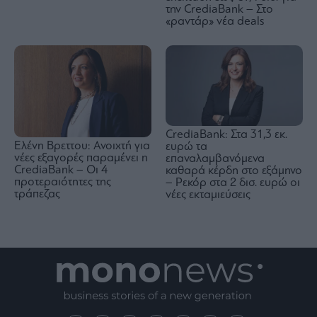
την CrediaBank – Στο
«ραντάρ» νέα deals
CrediaBank: Στα 31,3 εκ.
Ελένη Βρεττου: Ανοιχτή για
ευρώ τα
νέες εξαγορές παραμένει η
επαναλαμβανόμενα
CrediaBank – Οι 4
καθαρά κέρδη στο εξάμηνο
προτεραιότητες της
– Ρεκόρ στα 2 δισ. ευρώ οι
τράπεζας
νέες εκταμιεύσεις