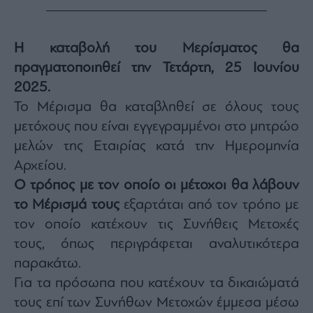
Monocle
Media
Lab
Η καταβολή του Μερίσματος θα
πραγματοποιηθεί την Τετάρτη, 25 Ιουνίου
2025.
Mononews100
Το Μέρισμα θα καταβληθεί σε όλους τους
μετόχους που είναι εγγεγραμμένοι στο μητρώο
μελών της Εταιρίας κατά την Ημερομηνία
Εγγραφείτε
στο
Αρχείου.
Newsletter
Ο τρόπος με τον οποίο οι μέτοχοι θα λάβουν
του
mononews.gr
το Μέρισμά τους
εξαρτάται από τον τρόπο με
τον οποίο κατέχουν τις Συνήθεις Μετοχές
τους, όπως περιγράφεται αναλυτικότερα
παρακάτω.
By
Για τα πρόσωπα που κατέχουν τα δικαιώματά
submitting
your
τους επί των Συνήθων Μετοχών έμμεσα μέσω
email,
you