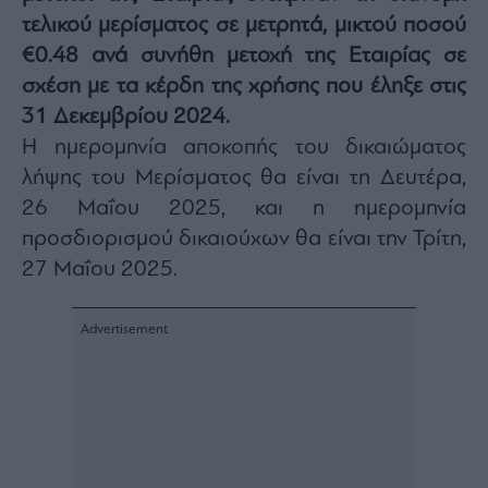
Architecture
τελικού μερίσματος σε μετρητά, μικτού ποσού
&
€0.48
ανά συνήθη μετοχή της Εταιρίας σε
Design
σχέση με τα κέρδη της χρήσης που έληξε στις
Fashion
31 Δεκεμβρίου 2024.
&
Art
Η ημερομηνία αποκοπής του δικαιώματος
Watches
λήψης του Μερίσματος θα είναι τη Δευτέρα,
Yachts
26 Μαΐου 2025, και η ημερομηνία
Table
προσδιορισμού δικαιούχων θα είναι την Τρίτη,
For
27 Μαΐου 2025.
Two
Μετοχές
Αγορές
Trader's
book