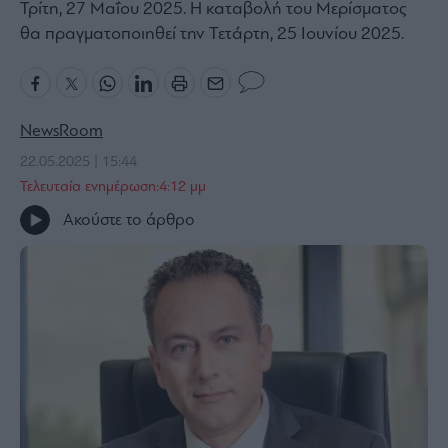
Τρίτη, 27 Μαΐου 2025. Η καταβολή του Μερίσματος
Bloomberg
θα πραγματοποιηθεί την Τετάρτη, 25 Ιουνίου 2025.
Financial
Times
NewsRoom
22.05.2025 | 15:44
The
Τελευταία ενημέρωση:4:12 μμ
Wiseman
Room
Ακούστε το άρθρο
301
My
Story
Media
Winners
&
Losers
Επι-
θετικά