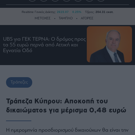
Realtime Γενικός Δείκτης:
2615.07
0.25%
Τζίρος:
204.31 εκατ.
ΜΕΤΟΧΕΣ
ΤΑΜΠΛΟ
ΑΓΟΡΕΣ
UBS για ΓΕΚ ΤΕΡΝΑ: Ο δρόμος προς
Ειδήσεις
τα 55 ευρώ περνά από Αττική και
Οικονομία
Εγνατία Οδό
Business
Τράπεζες
Ναυτιλία
Τράπεζες
Real
Estate
Ενέργεια
Τράπεζα Κύπρου: Aποκοπή του
Πολιτική
δικαιώματος για μέρισμα 0,48 ευρώ
Πολιτισμός
Κοινωνία
Η ημερομηνία προσδιορισμού δικαιούχων θα είναι την
Law