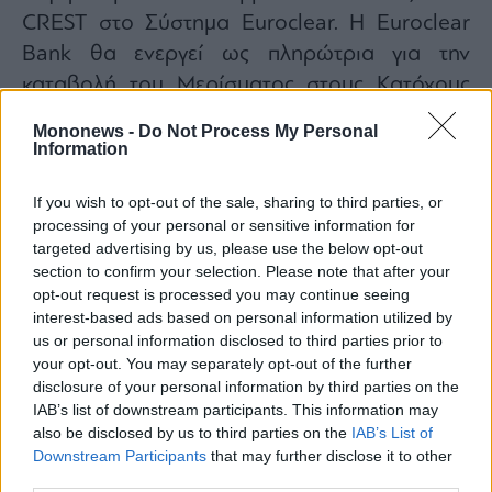
CREST στο Σύστημα Euroclear. Η Euroclear
Bank θα ενεργεί ως πληρώτρια για την
καταβολή του Μερίσματος στους Κατόχους
CREST.
Mononews -
Do Not Process My Personal
Για τα πρόσωπα που κατέχουν τα δικαιώματά
Information
τους επί των Συνήθων Μετοχών μέσω του
If you wish to opt-out of the sale, sharing to third parties, or
Συστήματος Euroclear, εξαιρουμένων των
processing of your personal or sensitive information for
Κατόχων CREST, η Καταβολή Μερίσματος θα
targeted advertising by us, please use the below opt-out
πραγματοποιηθεί στον λογαριασμό του
section to confirm your selection. Please note that after your
opt-out request is processed you may continue seeing
αντίστοιχου συμμετέχοντα τους στην
interest-based ads based on personal information utilized by
Euroclear Bank στο Σύστημα Euroclear (ο
us or personal information disclosed to third parties prior to
«Συμμετέχων EB»).
your opt-out. You may separately opt-out of the further
disclosure of your personal information by third parties on the
Η Euroclear Bank θα ενεργεί ως πληρώτρια
IAB’s list of downstream participants. This information may
για την καταβολή του Μερίσματος στους
also be disclosed by us to third parties on the
IAB’s List of
Συμμετέχοντες EB.
Downstream Participants
that may further disclose it to other
third parties.
Για τα πρόσωπα που κατέχουν τα δικαιώματά