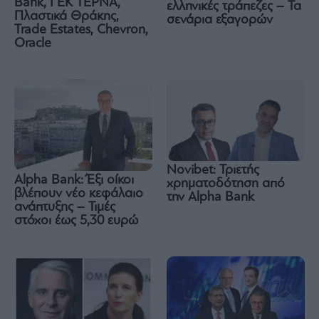
Bank, ΓΕΚ ΤΕΡΝΑ,
ελληνικές τράπεζες – Τα
Πλαστικά Θράκης,
σενάρια εξαγορών
Trade Estates, Chevron,
Oracle
Novibet: Τριετής
Alpha Bank: Έξι οίκοι
χρηματοδότηση από
βλέπουν νέο κεφάλαιο
την Alpha Bank
ανάπτυξης – Τιμές
στόχοι έως 5,30 ευρώ