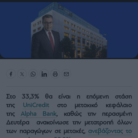
Bloomberg
Financial
Times
The
Wiseman
Room
301
My
Story
Στο 33,3% θα είναι η επόμενη στάση
Media
της
UniCredit
στο μετοχικό κεφάλαιο
Winners
&
της
Alpha Bank
, καθώς την περασμένη
Losers
Δευτέρα ανακοίνωσε την μετατροπή όλων
Επι-
των παραγώγων σε μετοχές,
ανεβάζοντας το
θετικά