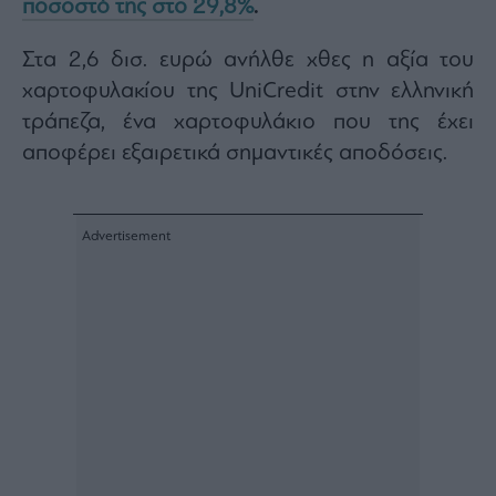
ποσοστό της στο 29,8%
.
Rumors
ESG
Στα 2,6 δισ. ευρώ ανήλθε χθες η αξία του
Today
χαρτοφυλακίου της UniCredit στην ελληνική
Mononews2030
τράπεζα, ένα χαρτοφυλάκιο που της έχει
Άρθρα
αποφέρει εξαιρετικά σημαντικές αποδόσεις.
Συνεντεύξεις
Les
Bons
Vivants
Auto
Life
&
Style
Υγεία