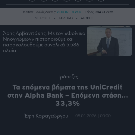
Realtime Γενικός Δείκτης:
2615.07
0.25%
Τζίρος:
204.31 εκατ.
ΜΕΤΟΧΕΣ
ΤΑΜΠΛΟ
ΑΓΟΡΕΣ
Άρης Αρβανιτάκης: Με τον «Φοίνικα
Νηογνώμων» πιστοποιούμε και
Ειδήσεις
παρακολουθούμε συνολικά 5.586
Οικονομία
πλοία
Business
Τράπεζες
Ναυτιλία
Τράπεζες
Real
Τα επόμενα βήματα της UniCredit
Estate
στην Alpha Bank – Επόμενη στάση…
Ενέργεια
33,3%
Πολιτική
Έφη Καραγεώργου
08.01.2026 | 00:00
Πολιτισμός
Κοινωνία
Law