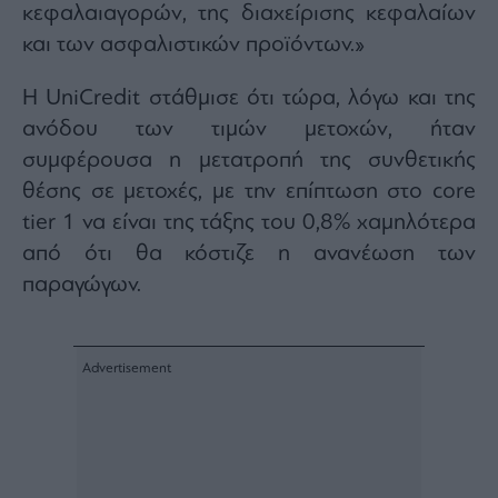
κεφαλαιαγορών, της διαχείρισης κεφαλαίων
agree
to
our
και των ασφαλιστικών προϊόντων.»
Terms
and
Privacy
Notice.
Η UniCredit στάθμισε ότι τώρα, λόγω και της
You
can
ανόδου των τιμών μετοχών, ήταν
opt
out
συμφέρουσα η μετατροπή της συνθετικής
at
any
time.
θέσης σε μετοχές, με την επίπτωση στο core
This
site
tier 1 να είναι της τάξης του 0,8% χαμηλότερα
is
protected
από ότι θα κόστιζε η ανανέωση των
by
reCAPTCHA
and
παραγώγων.
the
Google
Privacy
Policy
and
Terms
of
Service
apply.
ότητα
ι
ίες