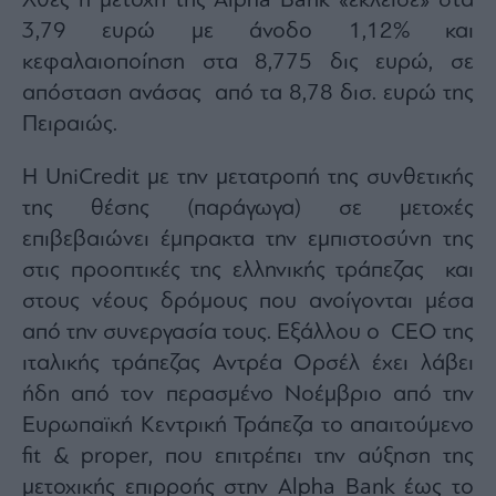
Χθες η μετοχή της Alpha Bank «έκλεισε» στα
Buy-
Hold-
3,79 ευρώ με άνοδο 1,12% και
Sell
κεφαλαιοποίηση στα 8,775 δις ευρώ, σε
The
απόσταση ανάσας από τα 8,78 δισ. ευρώ της
Value
Πειραιώς.
Investor
Crypto
Η UniCredit με την μετατροπή της συνθετικής
Χρηματιστηριακές
της θέσης (παράγωγα) σε μετοχές
Ανακοινώσεις
επιβεβαιώνει έμπρακτα την εμπιστοσύνη της
στις προοπτικές της ελληνικής τράπεζας και
Creative
Content
στους νέους δρόμους που ανοίγονται μέσα
από την συνεργασία τους. Εξάλλου ο CEO της
Branded
Content
ιταλικής τράπεζας Αντρέα Ορσέλ έχει λάβει
Reports
ήδη από τον περασμένο Νοέμβριο από την
&
Ευρωπαϊκή Κεντρική Τράπεζα το απαιτούμενο
Branded
Content
fit & proper, που επιτρέπει την αύξηση της
Calendar
μετοχικής επιρροής στην Alpha Bank έως το