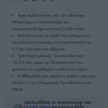
Άρης Αρβανιτάκης: Με τον «Φοίνικα
Νηογνώμων» πιστοποιούμε και
παρακολουθούμε συνολικά 5.586 πλοία
Εκτοξεύτηκαν τα κέρδη των εισηγμένων
ναυτιλιακών εταιρειών που προσέγγισαν τα
1,7 δισ. δολάρια στο εξάμηνο
Τραπεζικές μετοχές: Οι υπεραξίες των
15+2,1 δισ. ευρώ, τα 10 reports και που
φτάνουν τα περιθώρια ανόδου των τιμών
Η εβδομάδα των μεγάλων ρεβάνς (και των
εσόδων…) για Ολυμπιακό, Παναθηναϊκό και
ΠΑΟΚ
Ακολουθήστε το mononews.gr στο
Google News
και ενημερωθείτε