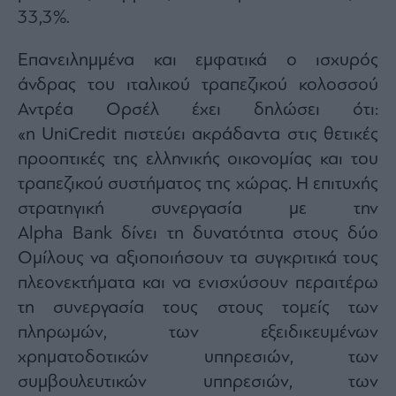
Monocle
33,3%.
Media
Lab
Επανειλημμένα και εμφατικά ο ισχυρός
άνδρας του ιταλικού τραπεζικού κολοσσού
Αντρέα Ορσέλ έχει δηλώσει ότι:
Mononews100
«η UniCredit πιστεύει ακράδαντα στις θετικές
προοπτικές της ελληνικής οικονομίας και του
τραπεζικού συστήματος της χώρας. Η επιτυχής
Εγγραφείτε
στο
στρατηγική συνεργασία με την
Newsletter
Αlpha Bank δίνει τη δυνατότητα στους δύο
του
Ομίλους να αξιοποιήσουν τα συγκριτικά τους
mononews.gr
πλεονεκτήματα και να ενισχύσουν περαιτέρω
τη συνεργασία τους στους τομείς των
πληρωμών, των εξειδικευμένων
By
χρηματοδοτικών υπηρεσιών, των
submitting
your
συμβουλευτικών υπηρεσιών, των
email,
you