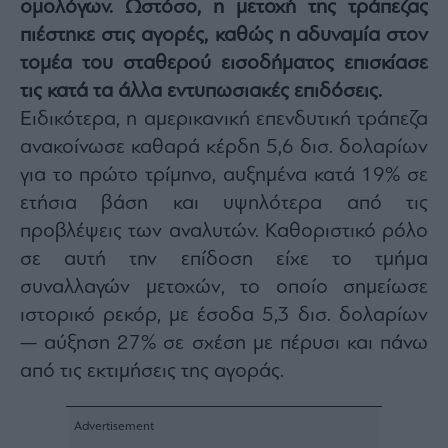
ομολόγων. Ωστόσο, η μετοχή της τράπεζας
Architecture
πιέστηκε στις αγορές, καθώς η αδυναμία στον
&
Design
τομέα του σταθερού εισοδήματος επισκίασε
Fashion
τις κατά τα άλλα εντυπωσιακές επιδόσεις.
&
Ειδικότερα, η αμερικανική επενδυτική τράπεζα
Art
ανακοίνωσε καθαρά κέρδη 5,6 δισ. δολαρίων
Watches
για το πρώτο τρίμηνο, αυξημένα κατά 19% σε
Yachts
ετήσια βάση και υψηλότερα από τις
Table
προβλέψεις των αναλυτών. Καθοριστικό ρόλο
For
Two
σε αυτή την επίδοση είχε το τμήμα
συναλλαγών μετοχών, το οποίο σημείωσε
ιστορικό ρεκόρ, με έσοδα 5,3 δισ. δολαρίων
— αύξηση 27% σε σχέση με πέρυσι και πάνω
Μετοχές
από τις εκτιμήσεις της αγοράς.
Αγορές
Trader's
book