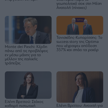
γεωπολιτικό σοκ στη Μέση
Ανατολή (πίνακες)
Τανισκίδης-Κυπαρίσσης: Το
success story της Optima
που «έγραψε» απόδοση
Monte dei Paschi: Κέρδη
357% και σπάει τα ρεκόρ
πάνω από τις προβλέψεις
εν μέσω μάχης για το
μέλλον της ιταλικής
τράπεζας
Ελένη Βρεττού: Στόχος
Ελένη Βρεττου: Ανοιχτή για
καθαρή πιστωτική