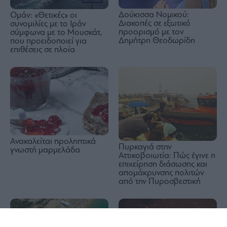
Δούκισσα Νομικού:
Ομάν: «Θετικές» οι
Διακοπές σε εξωτικό
συνομιλίες με το Ιράν
προορισμό με τον
σύμφωνα με το Μουσκάτ,
Δημήτρη Θεοδωρίδη
που προειδοποιεί για
επιθέσεις σε πλοία
Ανακαλείται προληπτικά
Πυρκαγιά στην
γνωστή μαρμελάδα
Αττικοβοιωτία: Πώς έγινε η
επιχείρηση διάσωσης και
απομάκρυνσης πολιτών
από την Πυροσβεστική
1x