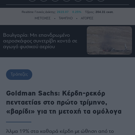
Realtime Γενικός Δείκτης:
2615.07
0.25%
Τζίρος:
204.31 εκατ.
ΜΕΤΟΧΕΣ
ΤΑΜΠΛΟ
ΑΓΟΡΕΣ
Βουλγαρία: Μη επανδρωμένο
Ειδήσεις
αεροσκάφος συνετρίβη κοντά σε
αγωγό φυσικού αερίου
Οικονομία
Business
Τράπεζες
Τράπεζες
Ναυτιλία
Real
Estate
Goldman Sachs: Κέρδη-ρεκόρ
Ενέργεια
πενταετίας στο πρώτο τρίμηνο,
Πολιτική
«βαρίδι» για τη μετοχή τα ομόλογα
Πολιτισμός
Κοινωνία
Άλμα 19% στα καθαρά κέρδη με ώθηση από το
Law