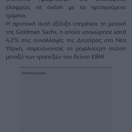
ας
ελαφρώς σε σχέση με το προηγούμενο
οι
ήσης
τρίμηνο.
Η αρνητική αυτή εξέλιξη επηρέασε τη μετοχή
4
της Goldman Sachs, η οποία υποχώρησε κατά
news.gr
4,2% στις συναλλαγές της Δευτέρας στη Νέα
ghts
rved
Υόρκη, σημειώνοντας τη μεγαλύτερη πτώση
μεταξύ των τραπεζών του δείκτη KBW.