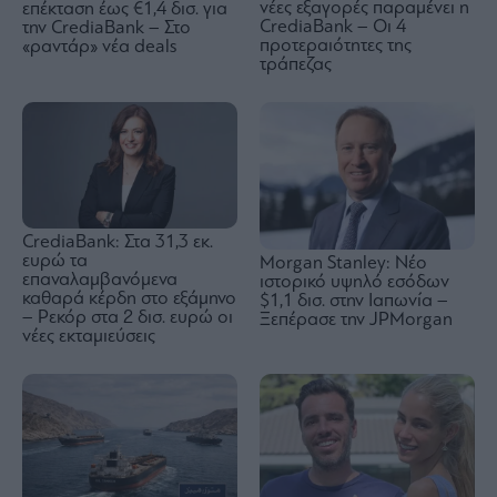
νέες εξαγορές παραμένει η
επέκταση έως €1,4 δισ. για
CrediaBank – Οι 4
την CrediaBank – Στο
προτεραιότητες της
«ραντάρ» νέα deals
τράπεζας
CrediaBank: Στα 31,3 εκ.
ευρώ τα
Morgan Stanley: Νέο
επαναλαμβανόμενα
ιστορικό υψηλό εσόδων
καθαρά κέρδη στο εξάμηνο
$1,1 δισ. στην Ιαπωνία –
– Ρεκόρ στα 2 δισ. ευρώ οι
Ξεπέρασε την JPMorgan
νέες εκταμιεύσεις