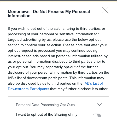
Lloyd Blankfein, είχε προειδοποιήσει νωρίτερα
φέτος ότι οι ιδιωτικές αγορές — στις οποίες η
Mononews -
Do Not Process My Personal
Information
Goldman στηρίζει σημαντικά τη μελλοντική
της ανάπτυξη — ενδέχεται να αντιμετωπίσουν
If you wish to opt-out of the sale, sharing to third parties, or
κινδύνους λόγω υπερβολικών αποτιμήσεων.
processing of your personal or sensitive information for
targeted advertising by us, please use the below opt-out
Κατά το πρώτο τρίμηνο, η Goldman
section to confirm your selection. Please note that after your
προχώρησε επίσης στην προαγωγή επτά νέων
opt-out request is processed you may continue seeing
εταίρων στην ανώτατη διοικητική της ομάδα,
interest-based ads based on personal information utilized by
us or personal information disclosed to third parties prior to
αύξησε τις αποδοχές των κορυφαίων
your opt-out. You may separately opt-out of the further
στελεχών της και ανακοίνωσε την αποχώρηση
disclosure of your personal information by third parties on the
του επικεφαλής νομικού συμβούλου της.
IAB’s list of downstream participants. This information may
also be disclosed by us to third parties on the
IAB’s List of
Διαβάστε επίσης
Downstream Participants
that may further disclose it to other
third parties.
Personal Data Processing Opt Outs
I want to opt-out of the Sharing of my