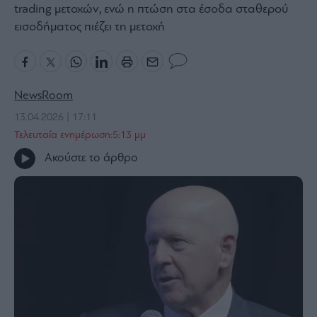
trading μετοχών, ενώ η πτώση στα έσοδα σταθερού
Bloomberg
εισοδήματος πιέζει τη μετοχή
Financial
Times
NewsRoom
13.04.2026 | 17:11
The
Wiseman
Τελευταία ενημέρωση:5:13 μμ
Room
Ακούστε το άρθρο
301
My
Story
Media
Winners
&
Losers
Επι-
θετικά