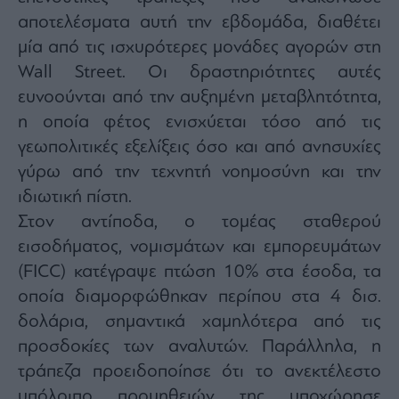
agree
αποτελέσματα αυτή την εβδομάδα, διαθέτει
to
our
Terms
μία από τις ισχυρότερες μονάδες αγορών στη
and
Privacy
Wall Street. Οι δραστηριότητες αυτές
Notice.
You
ευνοούνται από την αυξημένη μεταβλητότητα,
can
opt
out
η οποία φέτος ενισχύεται τόσο από τις
at
any
γεωπολιτικές εξελίξεις όσο και από ανησυχίες
time.
This
γύρω από την τεχνητή νοημοσύνη και την
site
is
protected
ιδιωτική πίστη.
by
reCAPTCHA
Στον αντίποδα, ο τομέας σταθερού
and
the
εισοδήματος, νομισμάτων και εμπορευμάτων
Google
Privacy
Policy
(FICC) κατέγραψε πτώση 10% στα έσοδα, τα
and
Terms
οποία διαμορφώθηκαν περίπου στα 4 δισ.
of
Service
δολάρια, σημαντικά χαμηλότερα από τις
apply.
προσδοκίες των αναλυτών. Παράλληλα, η
τράπεζα προειδοποίησε ότι το ανεκτέλεστο
ότητα
ι
υπόλοιπο προμηθειών της υποχώρησε
ίες