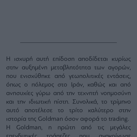
Monocle
Media
Lab
Mononews100
Η ισχυρή αυτή επίδοση αποδίδεται κυρίως
Εγγραφείτε
στην αυξημένη μεταβλητότητα των αγορών,
στο
που ενισχύθηκε από γεωπολιτικές εντάσεις,
Newsletter
του
όπως ο πόλεμος στο Ιράν, καθώς και από
mononews.gr
ανησυχίες γύρω από την τεχνητή νοημοσύνη
και την ιδιωτική πίστη. Συνολικά, το τρίμηνο
αυτό αποτέλεσε το τρίτο καλύτερο στην
ιστορία της Goldman όσον αφορά το trading.
By
submitting
Η Goldman, η πρώτη από τις μεγάλες
your
email,
επενδυτικές τράπεζες που ανακοίνωσε
you