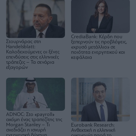
CrediaBank: Κέρδη που
Στουρνάρας στη
ξεπερνούν τις προβλέψεις,
Handelsblatt:
«χρυσό μετάλλιο» σε
Καλοδεχούμενες οι ξένες
ποιότητα ενεργητικού και
επενδύσεις στις ελληνικές
κεφάλαια
τράπεζες – Τα σενάρια
εξαγορών
ADNOC: Στο «payroll»
ακόμη ένας τραπεζίτης της
Morgan Stanley – Τι
Eurobank Research:
σχεδιάζει η ισχυρή
Ανθεκτική η ελληνική
ενεργειακή δύναμη
οικονομία παρά το