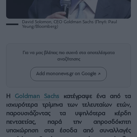
Rumors
ESG
Today
David Solomon, CEO Goldman Sachs (Πηγή: Paul
Mononews2030
Yeung/Bloomberg)
Άρθρα
Συνεντεύξεις
Για να μας βλέπεις πιο συχνά στα αποτελέσματα
αναζήτησης
Add mononews.gr on Google
Les
Bons
Η
Goldman Sachs
κατέγραψε ένα από τα
Vivants
ισχυρότερα τρίμηνα των τελευταίων ετών,
Auto
παρουσιάζοντας τα υψηλότερα κέρδη
Life
&
πενταετίας, παρά την απροσδόκητη
Style
υποχώρηση στα έσοδα από συναλλαγές
Υγεία