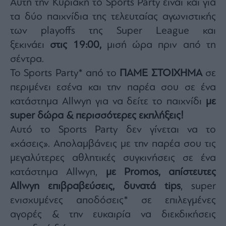
Αυτή την Κυριακή το Sports Party είναι και για
Monocle
Media
τα δύο παιχνίδια της τελευταίας αγωνιστικής
Lab
των playoffs της Super League και
ξεκινάει
στις 19:00,
μισή ώρα πριν από τη
σέντρα.
Mononews100
Το Sports Party* από το
ΠΑΜΕ ΣΤΟΙΧΗΜΑ
σε
περιμένει εσένα και την παρέα σου σε ένα
κατάστημα Allwyn για να δείτε το παιχνίδι
με
Εγγραφείτε
super δώρα & περισσότερες εκπλήξεις!
στο
Newsletter
Αυτό το Sports Party δεν γίνεται να το
του
«χάσεις». Απολαμβάνεις με την παρέα σου τις
mononews.gr
μεγαλύτερες αθλητικές συγκινήσεις σε ένα
κατάστημα Allwyn,
με Promos, απίστευτες
Allwyn επιβραβεύσεις, δυνατά tips
, super
ενισχυμένες αποδόσεις* σε επιλεγμένες
By
submitting
αγορές & την ευκαιρία να διεκδικήσεις
your
email,
you