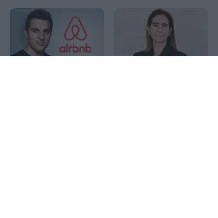
Airbnb: Εκτοξεύτηκε πάνω
Diana Shipping (Σεμίραμις
1x
από 15% η μετοχή μετά τις
Παληού): Εξασφάλισε
βελτιωμένες προβλέψεις
έσοδα 29,28 εκατομμυρίων
για το 2026
δολαρίων από τη ναύλωση
του m/v Florida
BlackRock: Η αιφνιδιαστική
Πυρκαγιά σε έκταση με
πώληση ευρώ από τις ΗΠΑ
χαμηλή βλάστηση στο
αυξάνει τους κινδύνους
Μαρκόπουλο Αττικής