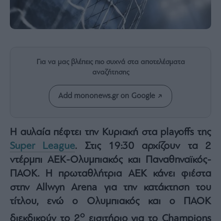
Rumors
ESG
Today
Mononews2030
Άρθρα
Για να μας βλέπεις πιο συχνά στα αποτελέσματα
Συνεντεύξεις
αναζήτησης
Add mononews.gr on Google
Η αυλαία πέφτει την Κυριακή στα playoffs της
Les
Super League
. Στις 19:30 αρχίζουν τα 2
Bons
Vivants
ντέρμπι ΑΕΚ-Ολυμπιακός και Παναθηναϊκός-
Auto
ΠΑΟΚ. Η πρωταθλήτρια ΑΕΚ κάνει φιέστα
Life
στην Allwyn Arena για την κατάκτηση του
&
τίτλου, ενώ ο Ολυμπιακός και ο ΠΑΟΚ
Style
ο
Υγεία
διεκδικούν το 2
εισιτήριο για το Champions