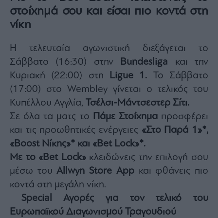
στοίχημά σου και είσαι πιο κοντά στη
νίκη
Η τελευταία αγωνιστική διεξάγεται το
Σάββατο (16:30) στην
Bundesliga
και την
Κυριακή (22:00) στη
Ligue 1.
Το Σάββατο
(17:00) στο Wembley γίνεται ο τελικός του
Κυπέλλου Αγγλία,
Τσέλσι-Μάντσεστερ Σίτι.
Σε όλα τα ματς το
Πάμε Στοίχημα
προσφέρει
και τις προωθητικές ενέργειες
«Στο Παρά 1»*,
«Βοost Νίκης»* και «Βet Lock»*.
Με το «Bet Lock»
κλειδώvεις την επιλογή σου
μέσω του
Allwyn Store App
και φθάνεις πιο
κοντά στη μεγάλη νίκη.
Special Αγορές για τον τελικό του
Ευρωπαϊκού Διαγωνισμού Τραγουδιού