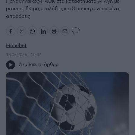
Παναθηναϊκός-ΠΑΟΚ στα καταστήματα Allwyn με
Bloomberg
promos, δώρα, εκπλήξεις και 8 σούπερ ενισχυμένες
αποδόσεις
Financial
Times
Monobet
The
15.05.2026 | 10:07
Wiseman
Ακούστε το άρθρο
Room
301
My
Story
Media
Winners
&
Losers
Επι-
θετικά