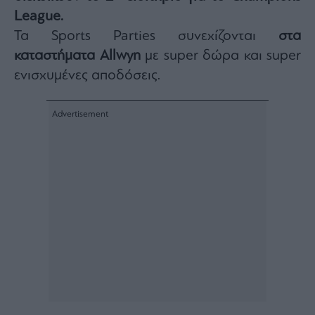
Architecture
League.
&
Τα Sports Parties συνεχίζονται
στα
Design
καταστήματα Allwyn
με super δώρα και super
Fashion
ενισχυμένες αποδόσεις.
&
Art
Watches
Yachts
Table
For
Two
Μετοχές
Αγορές
Trader's
book