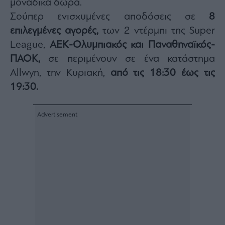
μοναδικά δώρα.
agree
to
Σούπερ ενισχυμένες αποδόσεις
σε
8
our
Terms
επιλεγμένες αγορές,
των 2 ντέρμπι της Super
and
Privacy
Notice.
League,
ΑΕΚ-Ολυμπιακός και Παναθηναϊκός-
You
can
ΠΑΟΚ,
σε περιμένουν σε ένα κατάστημα
opt
out
Allwyn, την Κυριακή,
από τις 18:30 έως τις
at
any
time.
19:30.
This
site
is
protected
by
reCAPTCHA
and
the
Google
Privacy
Policy
and
Terms
of
Service
apply.
ότητα
ι
ίες