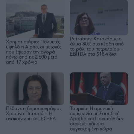
Petrobras: Kατακόρυφο
Χρηματιστήριο: Πολυετές
άλμα 80% στα κέρδη από
υψηλό η Alpha, οι μετοχές
το ράλι του πετρελαίου –
που έφεραν την αγορά
EBITDA στα $18,4 δισ.
πάνω από τις 2.600 μετά
από 17 χρόνια
Τουρκία: Η αμυντική
Πέθανε η δημοσιογράφος
συμφωνία με Σαουδική
Χριστίνα Πιτουρά – Η
Αραβία και Πακιστάν δεν
ανακοίνωση της ΕΣΗΕΑ
στοχεύει κάποια
συγκεκριμένη χώρα