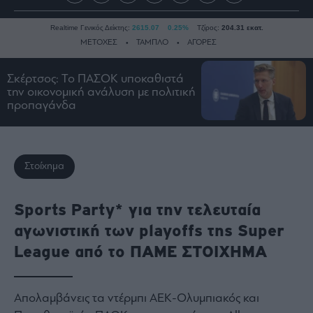
Realtime Γενικός Δείκτης:
2615.07
0.25%
Τζίρος:
204.31 εκατ.
ΜΕΤΟΧΕΣ
ΤΑΜΠΛΟ
ΑΓΟΡΕΣ
Σκέρτσος: Το ΠΑΣΟΚ υποκαθιστά
την οικονομική ανάλυση με πολιτική
Ειδήσεις
προπαγάνδα
Οικονομία
Business
Τράπεζες
Στοίχημα
Ναυτιλία
Real
Sports Party* για την τελευταία
Estate
αγωνιστική των playoffs της Super
Ενέργεια
League από το ΠΑΜΕ ΣΤΟΙΧΗΜΑ
Πολιτική
Πολιτισμός
Κοινωνία
Απολαμβάνεις τα ντέρμπι ΑΕΚ-Ολυμπιακός και
Law