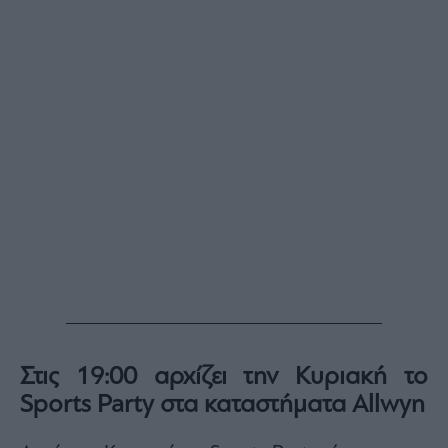
Buy-
Hold-
Sell
The
Value
Investor
Crypto
Χρηματιστηριακές
Ανακοινώσεις
Creative
Content
Branded
Content
Reports
&
Στις 19:00 αρχίζει την Κυριακή το
Branded
Sports Party στα καταστήματα Allwyn
Content
Calendar