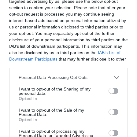
targeted advertising by us, please use the below opt-out
πλήθος
στοιχηματικών επιλογών, Βet Builder
section to confirm your selection. Please note that after your
Ready, Head to Ηead Χωρών
(ομάδα που θα
opt-out request is processed you may continue seeing
τερματίσει ψηλότερα) ανάμεσά τους και οι
interest-based ads based on personal information utilized by
us or personal information disclosed to third parties prior to
εξής:
your opt-out. You may separately opt-out of the further
Νικητής με ψήφο κριτικής επιτροπής
disclosure of your personal information by third parties on the
Νικητής Τηλεψηφοφορίας
IAB’s list of downstream participants. This information may
also be disclosed by us to third parties on the
IAB’s List of
Τερματισμός στην πρώτη 5άδα/10άδα
Downstream Participants
that may further disclose it to other
Σύνολο πόντων νικητή
third parties.
Νικητής Ελλάδα & Τop 10 : Kύπρος
Personal Data Processing Opt Outs
ΤOP 3 : Ελλάδα, Δανία
Ελλάδα TOP 3 & Φινλανδία ΤOP 3
I want to opt-out of the Sharing of my
personal data.
*Ισχύουν όροι & προϋποθέσεις. Αρμόδιος
Opted In
Ρυθμιστής ΕΕΕΠ. Η συμμετοχή σε τυχερά
I want to opt-out of the Sale of my
Personal Data.
παίγνια επιτρέπεται μόνο σε άτομα άνω των
Opted In
18 ετών. Η συχνή συμμετοχή ενέχει κινδύνους
I want to opt-out of processing my
εθισμού και απώλειας περιουσίας. Γραμμή
Personal Data for Targeted Advertising.