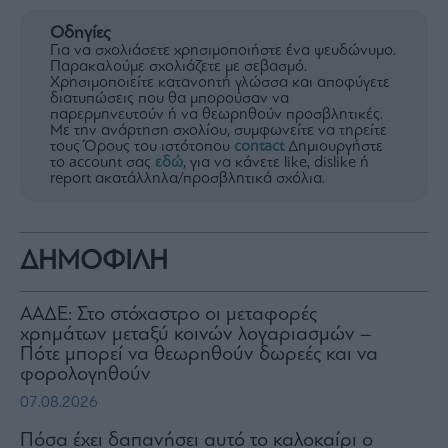
Οδηγίες
Για να σχολιάσετε χρησιμοποιήστε ένα ψευδώνυμο.
Παρακαλούμε σχολιάζετε με σεβασμό.
Χρησιμοποιείτε κατανοητή γλώσσα και αποφύγετε
διατυπώσεις που θα μπορούσαν να
παρερμηνευτούν ή να θεωρηθούν προσβλητικές.
Με την ανάρτηση σχολίου, συμφωνείτε να τηρείτε
τους Όρους του ιστότοπου
contact
Δημιουργήστε
το account σας
εδώ
, για να κάνετε like, dislike ή
report ακατάλληλα/προσβλητικά σχόλια.
ΔΗΜΟΦΙΛΗ
ΑΑΔΕ: Στο στόχαστρο οι μεταφορές
χρημάτων μεταξύ κοινών λογαριασμών –
Πότε μπορεί να θεωρηθούν δωρεές και να
φορολογηθούν
07.08.2026
Πόσα έχει δαπανήσει αυτό το καλοκαίρι ο