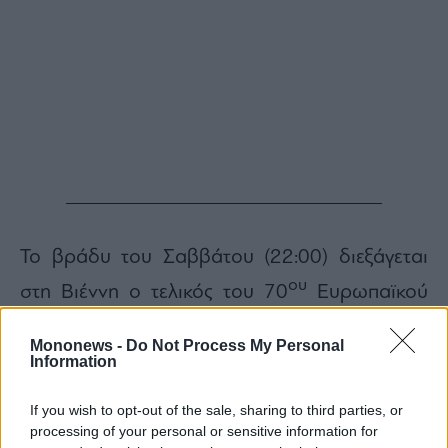
Το βράδυ του Σαββάτου (22:00) διεξάγεται
ου
στη Βιέννη ο τελικός του 70
Ευρωπαϊκού
Διαγωνισμού Τραγουδιού. Τη χώρα μας
Mononews -
Do Not Process My Personal
εκπροσωπεί ο
Akylaς
με το
Ferto
και
Information
θεωρείται από τα φαβορί της διοργάνωσης.
Το
ΠΑΜΕ ΣΤΟΙΧΗΜΑ
προσφέρει για τον
If you wish to opt-out of the sale, sharing to third parties, or
Ευρωπαϊκό Διαγωνισμό Τραγουδιού
processing of your personal or sensitive information for