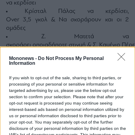
να κερδίσει
Κρίσταλ Πάλας να κερδίσει,
Over 3,5 γκολ & Να σκοράρουν και οι 2
ομάδες
Ζ. Ματετά να
σκοράρει οποιαδήποτε στιγμή & Σ. Καμέγιο Πέρε
σκοράρει οποιαδήποτε στιγμή
Mononews -
Do Not Process My Personal
*Ισχύουν όροι & προϋποθέσεις. Αρμόδιος
Information
Ρυθμιστής ΕΕΕΠ. Η συμμετοχή σε τυχερά
If you wish to opt-out of the sale, sharing to third parties, or
παίγνια επιτρέπεται μόνο σε άτομα άνω των
processing of your personal or sensitive information for
18 ετών. Η συχνή συμμετοχή ενέχει κινδύνους
targeted advertising by us, please use the below opt-out
εθισμού και απώλειας περιουσίας. ΕΟΠΑΕ-
section to confirm your selection. Please note that after your
opt-out request is processed you may continue seeing
ΓΡΑΜΜΗ ΣΥΜΒΟΥΛΕΥΤΙΚΗΣ: 1114 ΠΑΙΞΕ
interest-based ads based on personal information utilized by
ΥΠΕΥΘΥΝΑ
us or personal information disclosed to third parties prior to
Διαβάστε επίσης:
your opt-out. You may separately opt-out of the further
disclosure of your personal information by third parties on the
Revoil: Έγκριση καθαρού μερίσματος
IAB’s list of downstream participants. This information may