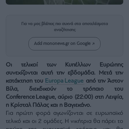
Rumors
ESG
Today
Για να μας βλέπεις πιο συχνά στα αποτελέσματα
Mononews2030
αναζήτησης
Άρθρα
Συνεντεύξεις
Add mononews.gr on Google
Οι τελικοί των Κυπέλλων Ευρώπης
συνεχίζονται αυτή την εβδομάδα. Μετά την
Les
κατάκτηση του
Europa League
από την Άστον
Bons
Βίλα, διεκδικούν το τρόπαιο του
Vivants
Conference League, αύριο (22:00) στη Λειψία,
Auto
η Κρίσταλ Πάλας και η Βαγιεκάνο.
Life
Για πρώτη φορά αγωνίζονται σε ευρωπαϊκό
&
Style
τελικό και οι 2 ομάδες. Η νικήτρια θα πάρει το
Υγεία