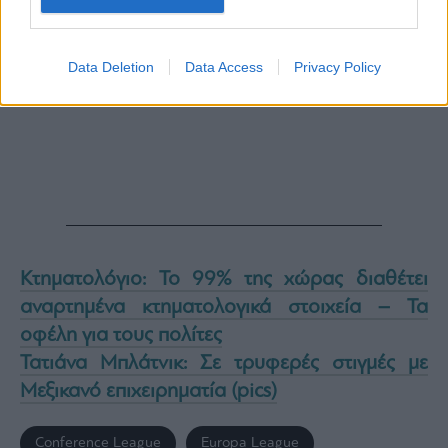
Data Deletion
Data Access
Privacy Policy
Κτηματολόγιο: Το 99% της χώρας διαθέτει
αναρτημένα κτηματολογικά στοιχεία – Τα
οφέλη για τους πολίτες
Τατιάνα Μπλάτνικ: Σε τρυφερές στιγμές με
Μεξικανό επιχειρηματία (pics)
Conference League
Europa League