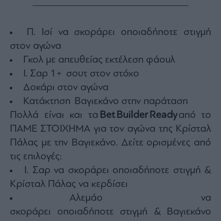
ας
οι
ήσης
Π. Ισί να σκοράρει οποιαδήποτε στιγμή
στον αγώνα
4
Γκολ με απευθείας εκτέλεση φάουλ
news.gr
ghts
Ι. Σαρ 1+ σουτ στον στόχο
rved
Δοκάρι στον αγώνα
Κατάκτηση Βαγιεκάνο στην παράταση
Πολλά είναι και τα
Bet
Builder
Ready
από το
ΠΑΜΕ ΣΤΟΙΧΗΜΑ για τον αγώνα της Κρίσταλ
Πάλας με την Βαγιεκάνο. Δείτε ορισμένες από
τις επιλογές:
Ι. Σαρ να σκοράρει οποιαδήποτε στιγμή &
Κρίσταλ Πάλας να κερδίσει
Αλεμάο να
σκοράρει οποιαδήποτε στιγμή & Βαγιεκάνο