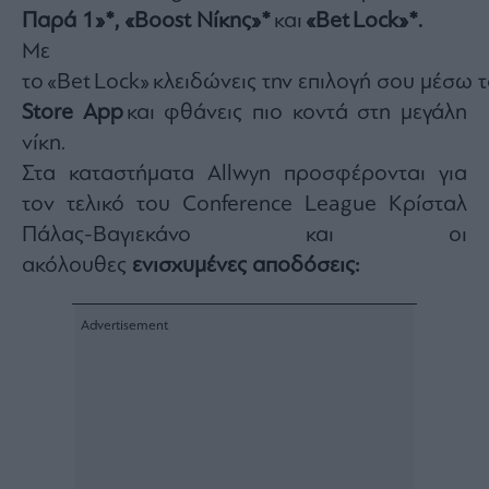
Monocle
Παρά 1»*, «Βοοst Νίκης»*
και
«Βet
Lock
»*.
Media
Lab
Με
το «Bet Lock» κλειδώvεις την επιλογή σου μέσω 
Store App
και φθάνεις πιο κοντά στη μεγάλη
νίκη.
Mononews100
Στα καταστήματα Allwyn προσφέρονται για
τον τελικό του Conference League Κρίσταλ
Πάλας-Βαγιεκάνο και οι
Εγγραφείτε
στο
ακόλουθες
ενισχυμένες αποδόσεις:
Newsletter
του
mononews.gr
By
submitting
your
email,
you