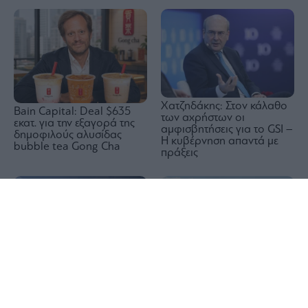
Χατζηδάκης: Στον κάλαθο
Bain Capital: Deal $635
των αχρήστων οι
εκατ. για την εξαγορά της
αμφισβητήσεις για το GSI –
δημοφιλούς αλυσίδας
Η κυβέρνηση απαντά με
bubble tea Gong Cha
πράξεις
1x
Πώς αμείβονται οι
εργαζόμενοι στον ιδιωτικό
τομέα για την αργία του
AEGEAN: Εξυπηρέτησε για
Δεκαπενταύγουστου
πρώτη φορά
περισσοτέρους από 2