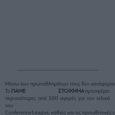
Buy-
Hold-
Sell
The
Value
Investor
Crypto
Χρηματιστηριακές
Ανακοινώσεις
Creative
Content
Branded
Content
Μέσω των πρωταθλημάτων τους δεν κατάφεραν ν
Reports
Το
ΠΑΜΕ ΣΤΟΙΧΗΜΑ
προσφέρει
&
περισσότερες από 500 αγορές για τον τελικό
Branded
Content
του
Calendar
Conference League, καθώς και τις προωθητικές ε