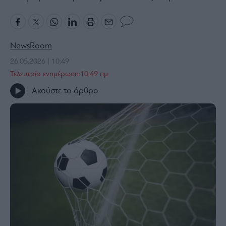
Bloomberg
Financial
Times
NewsRoom
26.05.2026 | 10:49
Τελευταία ενημέρωση:10:49 πμ
The
Ακούστε το άρθρο
Wiseman
Room
301
My
Story
Media
Winners
&
Losers
Επι-
θετικά