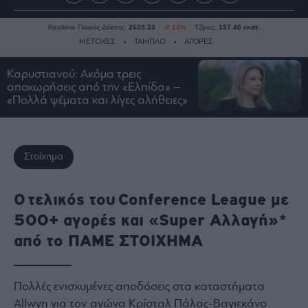
Realtime Γενικός Δείκτης:
2620.33
-0.14%
Τζίρος:
157.40 εκατ.
ΜΕΤΟΧΕΣ
ΤΑΜΠΛΟ
ΑΓΟΡΕΣ
Καρυστιανού: Ακόμα τρεις
αποχωρήσεις από την «Ελπίδα» –
Ειδήσεις
«Πολλά ψέματα και λίγες αλήθειες»
Οικονομία
Business
Τράπεζες
Στοίχημα
Ναυτιλία
Real
O τελικός του Conference League με
Estate
500+ αγορές και «Super Aλλαγή»*
Ενέργεια
από το ΠΑΜΕ ΣΤΟΙΧΗΜΑ
Πολιτική
Πολιτισμός
Κοινωνία
Πολλές ενισχυμένες αποδόσεις στα καταστήματα
Allwyn για τον αγώνα Κρίσταλ Πάλας-Βαγιεκάνο
Law