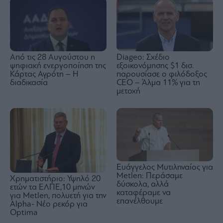
Από τις 28 Αυγούστου η
Diageo: Σχέδιο
ψηφιακή ενεργοποίηση της
εξοικονόμησης $1 δισ.
Κάρτας Αγρότη – Η
παρουσίασε ο φιλόδοξος
διαδικασία
CEO – Άλμα 11% για τη
μετοχή
Eυάγγελος Μυτιληναίος για
Metlen: Περάσαμε
Χρηματιστήριο: Υψηλό 20
δύσκολα, αλλά
ετών τα ΕΛΠΕ,10 μηνών
καταφέραμε να
για Metlen, πολυετή για την
επανέλθουμε
Alpha- Νέο ρεκόρ για
Optima