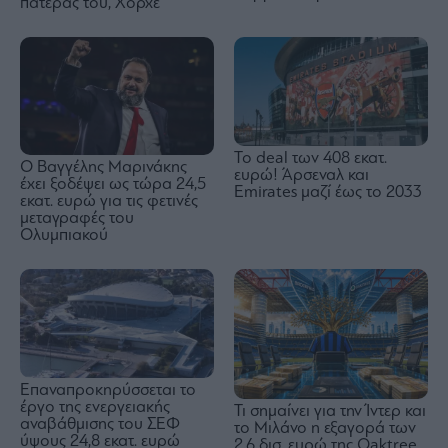
πατέρας του, Χόρχε
To deal των 408 εκατ.
Ο Βαγγέλης Μαρινάκης
ευρώ! Άρσεναλ και
έχει ξοδέψει ως τώρα 24,5
Emirates μαζί έως το 2033
εκατ. ευρώ για τις φετινές
μεταγραφές του
Ολυμπιακού
Επαναπροκηρύσσεται το
έργο της ενεργειακής
Τι σημαίνει για την Ίντερ και
αναβάθμισης του ΣΕΦ
το Μιλάνο η εξαγορά των
ύψους 24,8 εκατ. ευρώ
2,6 δισ. ευρώ της Oaktree