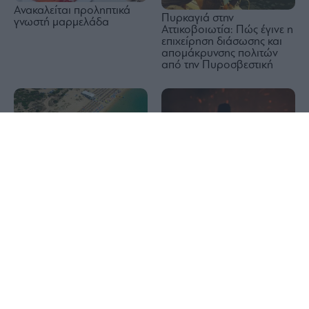
Ανακαλείται προληπτικά
Πυρκαγιά στην
γνωστή μαρμελάδα
Αττικοβοιωτία: Πώς έγινε η
επιχείρηση διάσωσης και
απομάκρυνσης πολιτών
από την Πυροσβεστική
1x
Υπουργείο Υγείας: Τα
Πυρκαγιές: Σε Red Code
απαραίτητα μέτρα
Αττική και άλλες 5 περιοχές
προστασίας πριν από κάθε
την Κυριακή
κολύμβηση