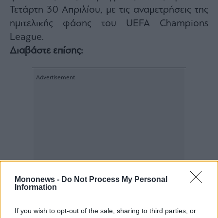
agree
Τετάρτη 30 Απριλίου, με τις αναμετρήσεις της
to
our
ημιτελικής φάσης του UEFA Champions
Terms
and
Privacy
League.
Notice.
You
Διαβάστε επίσης:
can
opt
out
at
any
time.
This
site
is
protected
by
reCAPTCHA
and
the
Google
Privacy
Policy
and
Terms
of
Service
apply.
Mononews -
Do Not Process My Personal
Information
ότητα
ι
If you wish to opt-out of the sale, sharing to third parties, or
ίες