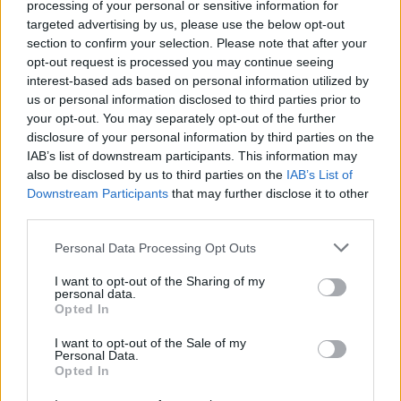
processing of your personal or sensitive information for
ας
targeted advertising by us, please use the below opt-out
οι
ήσης
section to confirm your selection. Please note that after your
opt-out request is processed you may continue seeing
interest-based ads based on personal information utilized by
4
us or personal information disclosed to third parties prior to
news.gr
your opt-out. You may separately opt-out of the further
ghts
rved
disclosure of your personal information by third parties on the
IAB’s list of downstream participants. This information may
also be disclosed by us to third parties on the
IAB’s List of
Downstream Participants
that may further disclose it to other
third parties.
Personal Data Processing Opt Outs
I want to opt-out of the Sharing of my
personal data.
Opted In
Προτάσεις για τα Κύπελλα Ευρώπης
I want to opt-out of the Sale of my
Personal Data.
Opted In
Champions League
MEGA
Άρσεναλ