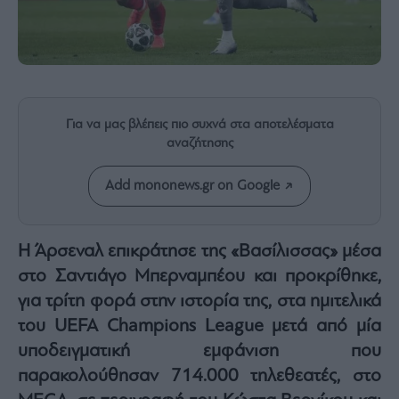
Rumors
ESG
Today
Mononews2030
Άρθρα
Για να μας βλέπεις πιο συχνά στα αποτελέσματα
Συνεντεύξεις
αναζήτησης
Add mononews.gr on Google
Les
Η Άρσεναλ επικράτησε της «Βασίλισσας» μέσα
Bons
στο Σαντιάγο Μπερναμπέου και προκρίθηκε,
Vivants
για τρίτη φορά στην ιστορία της, στα ημιτελικά
Auto
του UEFA Champions League μετά από μία
Life
&
υποδειγματική εμφάνιση που
Style
παρακολούθησαν 714.000 τηλεθεατές, στο
Υγεία