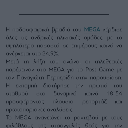
Monocle
Media
Lab
Η ποδοσφαιρική βραδιά του
MEGA
κέρδισε
Mononews100
όλες τις ανδρικές ηλικιακές ομάδες, με το
υψηλότερο ποσοστό σε επιμέρους κοινό να
ανέρχεται στο 24,9%.
Μετά τη λήξη του αγώνα, οι τηλεθεατές
Εγγραφείτε
στο
παρέμειναν στο MEGA για το Post Game με
Newsletter
τον Παναγιώτη Περπερίδη στην παρουσίαση.
του
mononews.gr
Η εκπομπή διατήρησε την πρωτιά του
σταθμού στο δυναμικό κοινό 18-54
προσφέροντας πλούσιο ρεπορτάζ και
πρωτοποριακές αναλύσεις.
By
To MEGA ανανεώνει το ραντεβού με τους
submitting
your
email,
φιλάθλους της στρογγυλής θεάς για την
you