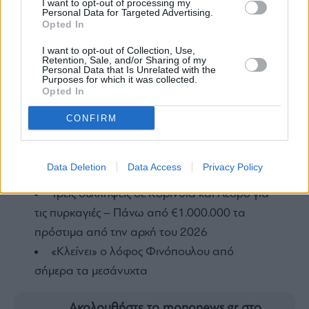
I want to opt-out of processing my
Personal Data for Targeted Advertising.
Ρεάλ Μαδρίτης
τηλεθέαση
Opted In
I want to opt-out of Collection, Use,
Retention, Sale, and/or Sharing of my
Personal Data that Is Unrelated with the
Purposes for which it was collected.
ΕΙΔΗΣΕΙΣ ΣΗΜΕΡΑ
Opted In
Βουλγαρία: Μη επανδρωμένο αεροσκάφος
CONFIRM
συνετρίβη κοντά σε αγωγό φυσικού αερίου
Δύο νέοι ξενώνες παραδόθηκαν στις
Data Deletion
Data Access
Privacy Policy
Ένοπλες Δυνάμεις στη νήσο Ρω
Τρεις συλλήψεις σε Κορινθία και Λέσβο για
τις πυρκαγιές – Πάνω από €1.000.000 τα
πρόστιμα από την αρχή του 2026
«Κλείνει» ο λόφος Φινόπουλου από
σήμερα τα μεσάνυχτα
Ακολουθήστε το mononews.gr στο