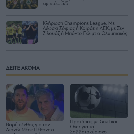
εφικτό… 5/5
Κλήρωση Champions League: Με
Λέφσκι Σόφιας ή Καϊράτ η ΑΕΚ, με Σεν
Ζιλουάζ ή Μπόντο Γκλιμτ ο Ολυμπιακός
ΔΕΙΤΕ ΑΚΟΜΑ
Προτάσεις με Goal και
Βαρύ πένθος για τον
Over για το
Λιονέλ Μέσι: Πέθανε ο
Σαββατοκύριακο