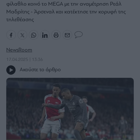
φίλαθλο κοινό το MEGA με την αναμέτρηση Ρεάλ
Bloomberg
Μαδρίτης - Άρσεναλ και κατέκτησε την κορυφή της
Financial
τηλεθέασης
Times
NewsRoom
The
Wiseman
17.04.2025 | 13:36
Room
Ακούστε το άρθρο
301
My
Story
Media
Winners
&
Losers
Επι-
θετικά