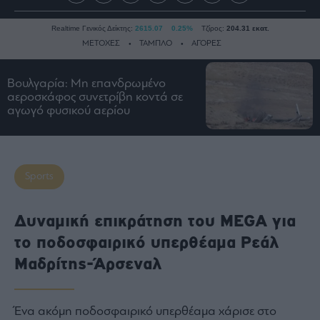
Realtime Γενικός Δείκτης:
2615.07
0.25%
Τζίρος:
204.31 εκατ.
ΜΕΤΟΧΕΣ
ΤΑΜΠΛΟ
ΑΓΟΡΕΣ
Βουλγαρία: Μη επανδρωμένο
Ειδήσεις
αεροσκάφος συνετρίβη κοντά σε
αγωγό φυσικού αερίου
Οικονομία
Business
Τράπεζες
Sports
Ναυτιλία
Real
Estate
Δυναμική επικράτηση του MEGA για
Ενέργεια
το ποδοσφαιρικό υπερθέαμα Ρεάλ
Πολιτική
Μαδρίτης-Άρσεναλ
Πολιτισμός
Κοινωνία
Ένα ακόμη ποδοσφαιρικό υπερθέαμα χάρισε στο
Law