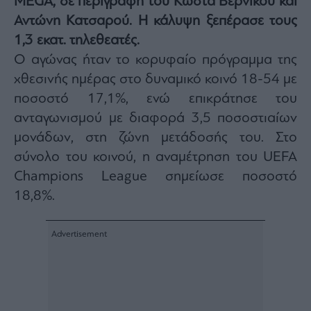
MEGA, σε περιγραφή του Κώστα Βερνίκου και
Architecture
Αντώνη Κατσαρού. Η κάλυψη ξεπέρασε τους
&
1,3 εκατ. τηλεθεατές.
Design
Ο αγώνας ήταν το κορυφαίο πρόγραμμα της
Fashion
&
χθεσινής ημέρας στο δυναμικό κοινό 18-54 με
Art
ποσοστό 17,1%, ενώ επικράτησε του
Watches
ανταγωνισμού με διαφορά 3,5 ποσοστιαίων
Yachts
μονάδων, στη ζώνη μετάδοσής του. Στο
Table
σύνολο του κοινού, η αναμέτρηση του UEFA
For
Two
Champions League σημείωσε ποσοστό
18,8%.
Μετοχές
Αγορές
Trader's
book