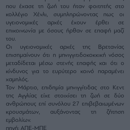
Monocle
που έχασε τη ζωή του ήταν φοιτητής στο
Media
Lab
κολλέγιο Χένλι, συμπληρώνοντας πως οι
υγειονομικές αρχές έχουν έρθει σε
επικοινωνία με όσους ήρθαν σε επαφή μαζί
Mononews100
του.
Οι υγειονομικές αρχές της Βρετανίας
επισημαίνουν ότι η μηνιγγιτιδοκοκκική νόσος
Εγγραφείτε
μεταδίδεται μέσω στενής επαφής και ότι ο
στο
κίνδυνος για το ευρύτερο κοινό παραμένει
Newsletter
του
χαμηλός.
mononews.gr
Τον Μάρτιο, επιδημία μηνιγγίτιδας στο Κεντ
της Αγγλίας είχε στοιχίσει τη ζωή σε δύο
ανθρώπους επί συνόλου 27 επιβεβαιωμένων
κρουσμάτων, αυξάνοντας τη ζήτηση
By
εμβολίων.
submitting
your
email,
πηγή: ΑΠΕ-ΜΠΕ
you