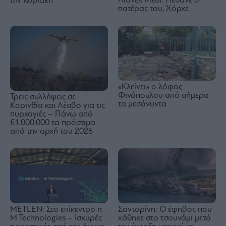
Λιονέλ Μέσι: Πέθανε ο
την Κυριακή
πατέρας του, Χόρχε
«Κλείνει» ο λόφος
Φινόπουλου από σήμερα
Τρεις συλλήψεις σε
τα μεσάνυχτα
Κορινθία και Λέσβο για τις
πυρκαγιές – Πάνω από
€1.000.000 τα πρόστιμα
από την αρχή του 2026
METLEN: Στο επίκεντρο η
Σαντορίνη: Ο έφηβος που
M Technologies – Ισχυρές
χάθηκε στο τσουνάμι μετά