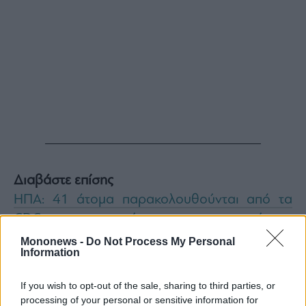
ας
οι
ήσης
4
news.gr
ghts
rved
Διαβάστε επίσης
ΗΠΑ: 41 άτομα παρακολουθούνται από τα
CDC για την περίπτωση που εμφανίσουν
συμπτώματα χανταϊού
Mononews -
Do Not Process My Personal
Information
Ο 6χρονος γιος του Έλον Μασκ έκλεψε την
παράσταση κατά την επίσκεψη του Τραμπ στην
If you wish to opt-out of the sale, sharing to third parties, or
Κίνα (Βίντεο)
processing of your personal or sensitive information for