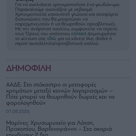
Για να σχολιάσετε χρησιμοποιήστε ένα ψευδώνυμο.
Παρακαλούμε σχολιάζετε με σεβασμό.
Χρησιμοποιείτε κατανοητή γλώσσα και αποφύγετε
διατυπώσεις που θα μπορούσαν να
παρερμηνευτούν ή να θεωρηθούν προσβλητικές.
Με την ανάρτηση σχολίου, συμφωνείτε να τηρείτε
τους Όρους του ιστότοπου
contact
Δημιουργήστε
το account σας
εδώ
, για να κάνετε like, dislike ή
report ακατάλληλα/προσβλητικά σχόλια.
ΔΗΜΟΦΙΛΗ
ΑΑΔΕ: Στο στόχαστρο οι μεταφορές
χρημάτων μεταξύ κοινών λογαριασμών –
Πότε μπορεί να θεωρηθούν δωρεές και να
φορολογηθούν
07.08.2026
Μαρίνες: Χρυσωρυχείο για Λάτση,
Προκοπίου, Βαρδινογιάννη – Στα σκαριά
επενδύσεις 2 δισ.