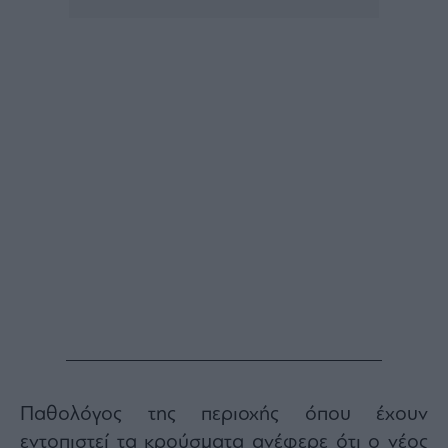
Buy-
Hold-
Sell
The
Value
Investor
Crypto
Χρηματιστηριακές
Ανακοινώσεις
Creative
Content
Branded
Content
Reports
&
Branded
Content
Παθολόγος της περιοχής όπου έχουν
Calendar
εντοπιστεί τα κρούσματα ανέφερε ότι ο νέος