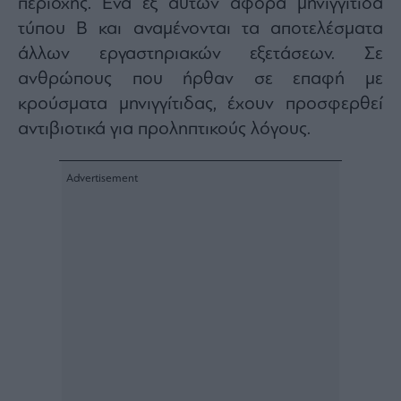
περιοχής. Ένα εξ αυτών αφορά μηνιγγίτιδα
Architecture
τύπου Β και αναμένονται τα αποτελέσματα
&
άλλων εργαστηριακών εξετάσεων. Σε
Design
ανθρώπους που ήρθαν σε επαφή με
Fashion
&
κρούσματα μηνιγγίτιδας, έχουν προσφερθεί
Art
αντιβιοτικά για προληπτικούς λόγους.
Watches
Yachts
Table
For
Two
Μετοχές
Αγορές
Trader's
book