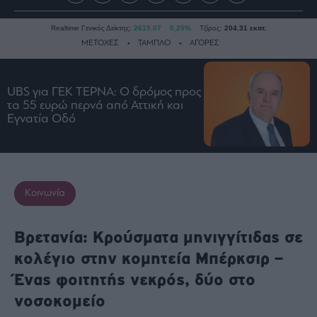
Realtime Γενικός Δείκτης:
2615.07
0.25%
Τζίρος:
204.31 εκατ.
ΜΕΤΟΧΕΣ
ΤΑΜΠΛΟ
ΑΓΟΡΕΣ
UBS για ΓΕΚ ΤΕΡΝΑ: Ο δρόμος προς
Ειδήσεις
τα 55 ευρώ περνά από Αττική και
Οικονομία
Εγνατία Οδό
Business
Τράπεζες
Ναυτιλία
Κοινωνία
Real
Estate
Ενέργεια
Βρετανία: Κρούσματα μηνιγγίτιδας σε
Πολιτική
κολέγιο στην κομητεία Μπέρκσιρ –
Πολιτισμός
Ένας φοιτητής νεκρός, δύο στο
Κοινωνία
νοσοκομείο
Law