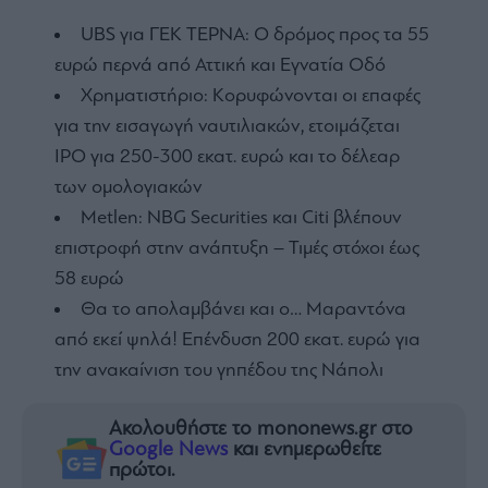
UBS για ΓΕΚ ΤΕΡΝΑ: Ο δρόμος προς τα 55
ευρώ περνά από Αττική και Εγνατία Οδό
Χρηματιστήριο: Κορυφώνονται οι επαφές
για την εισαγωγή ναυτιλιακών, ετοιμάζεται
IPO για 250-300 εκατ. ευρώ και το δέλεαρ
των ομολογιακών
Metlen: NBG Securities και Citi βλέπουν
επιστροφή στην ανάπτυξη – Τιμές στόχοι έως
58 ευρώ
Θα το απολαμβάνει και ο… Μαραντόνα
από εκεί ψηλά! Επένδυση 200 εκατ. ευρώ για
την ανακαίνιση του γηπέδου της Νάπολι
Ακολουθήστε το mononews.gr στο
Google News
και ενημερωθείτε
πρώτοι.