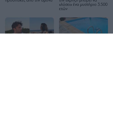
προοπτικές από την άμυνα
την έκρηξη μπορεί να
«λύσει» ένα μυστήριο 3.500
ετών
1x
Τραγωδία στην Πάρο:
Διακοπές με yacht για τον
Πνίγηκε 4χρονο παιδί σε
Κωνσταντίνο Αργυρό και
πισίνα beach bar
την Αλεξάνδρα Νίκα
Εριέττα Κούρκουλου
Νέα αποχώρηση από το
Λάτση: «Καμία στιγμή
κόμμα Καρυστιανού: Ο
ευτυχίας δεδομένη»
Νίκος Μπρουτζάκης
καταγγέλλει κλειστή κάστα