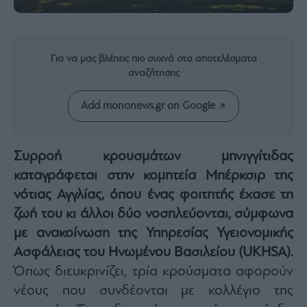
Rumors
ESG
Today
Για να μας βλέπεις πιο συχνά στα αποτελέσματα
Mononews2030
αναζήτησης
Άρθρα
Συνεντεύξεις
Add mononews.gr on Google
Συρροή κρουσμάτων μηνιγγίτιδας
καταγράφεται στην κομητεία Μπέρκσιρ της
Les
νότιας Αγγλίας, όπου ένας φοιτητής έχασε τη
Bons
ζωή του κι άλλοι δύο νοσηλεύονται, σύμφωνα
Vivants
με ανακοίνωση της Υπηρεσίας Υγειονομικής
Auto
Ασφάλειας του Ηνωμένου Βασιλείου (UKHSA).
Life
&
Όπως διευκρινίζει, τρία κρούσματα αφορούν
Style
νέους που συνδέονται με κολλέγιο της
Υγεία