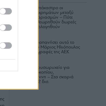
α,
ΑΑΔΕ: Στο στόχαστρο οι
μεταφορές χρημάτων μεταξύ
κοινών λογαριασμών – Πότε
οι
μπορεί να θεωρηθούν δωρεές
αν
και να φορολογηθούν
α,
07.08.2026
ία
Πόσα έχει δαπανήσει αυτό το
κά
καλοκαίρι ο Μάριος Ηλιόπουλος
για τις μεταγραφές της ΑΕΚ
07.08.2026
ης
ν,
Μαρίνες: Χρυσωρυχείο για
Λάτση, Προκοπίου,
ύο
Βαρδινογιάννη – Στα σκαριά
ά,
επενδύσεις 2 δισ.
αι
08.08.2026
ης
τη