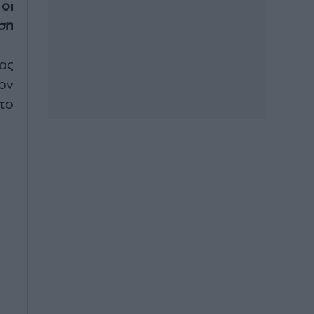
οι
ση
ας
ον
το