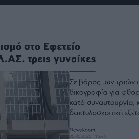
ου
r
ail,
ισμό στο Εφετείο
s and
n opt
te is
Λ.ΑΣ. τρεις γυναίκες
CHA
acy
rvice
Σε βάρος των τριών 
δικογραφία για φθορ
κατά συναυτουργία, 
δακτυλοσκοπική εξέ
NewsRoom
02.05.2026 | 16:46