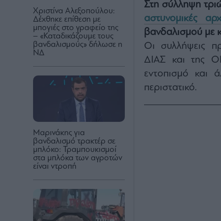
Στη σύλληψη τριώ
Χριστίνα Αλεξοπούλου:
αστυνομικές αρχ
Δέχθηκε επίθεση με
μπογιές στο γραφείο της
βανδαλισμού με 
– «Καταδικάζουμε τους
βανδαλισμούς» δήλωσε η
Οι συλλήψεις π
ΝΔ
ΔΙΑΣ και της ΟΠ
εντοπισμό και 
περιστατικό.
Μαρινάκης για
βανδαλισμό τρακτέρ σε
μπλόκο: Τραμπουκισμοί
στα μπλόκα των αγροτών
είναι ντροπή