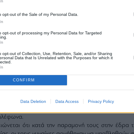
In
ιοκτησίας και παράνομη βία κατά συναυτουργί
o opt-out of the Sale of my Personal Data.
νηση υποβολής σε δακτυλοσκοπική εξέταση.
In
αστυνομία, κοντά στο σημείο όπου εντοπίστηκαν 
, βρέθηκε και κατασχέθηκε σακούλα που είχ
to opt-out of processing my Personal Data for Targeted
ing.
μνο. Στο εσωτερικό της υπήρχαν τέσσερα καπέλ
In
άσκες και τρία μαύρα αντιανεμικά μπουφάν, τα οπο
o opt-out of Collection, Use, Retention, Sale, and/or Sharing
ersonal Data that Is Unrelated with the Purposes for which it
 χρησιμοποιήσει για να καλύψουν τα χαρακτηριστι
lected.
κεια της επίθεσης.
In
ρευνες από την Υποδιεύθυνση Αντιμετώπισ
CONFIRM
Εξτρεμιστικής Βίας στις οικίες των συλληφθεισώ
ηκαν και κατασχέθηκαν δύο βαριοπούλες, δ
ες μάσκες, πλαστικό δοχείο με κόκκινη μπογι
Data Deletion
Data Access
Privacy Policy
όχειρες σημειώσεις, δύο φορητοί υπολογιστές κ
τηλέφωνα.
ιώνεται ότι κατά την παραμονή τους στην έδρα τ
ας, οι τρεις γυναίκες αρνήθηκαν να υποβληθούν σ