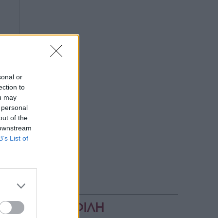
sonal or
ection to
ou may
 personal
out of the
 downstream
B’s List of
ΔΗΜΟΦΙΛΗ
ια