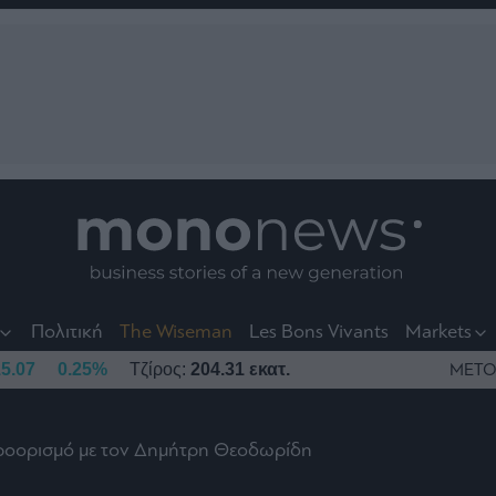
nt
t
t
Πολιτική
The Wiseman
Les Bons Vivants
Markets
5.07
0.25%
Τζίρος:
204.31 εκατ.
ΜΕΤΟ
προορισμό με τον Δημήτρη Θεοδωρίδη
το