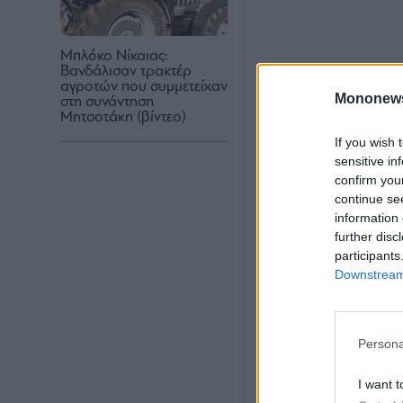
Μπλόκο Νίκαιας:
Βανδάλισαν τρακτέρ
αγροτών που συμμετείχαν
Mononew
στη συνάντηση
Μητσοτάκη (βίντεο)
If you wish 
sensitive in
confirm you
continue se
information 
further disc
participants
Downstream 
Persona
I want t
Σε βάρος των τ