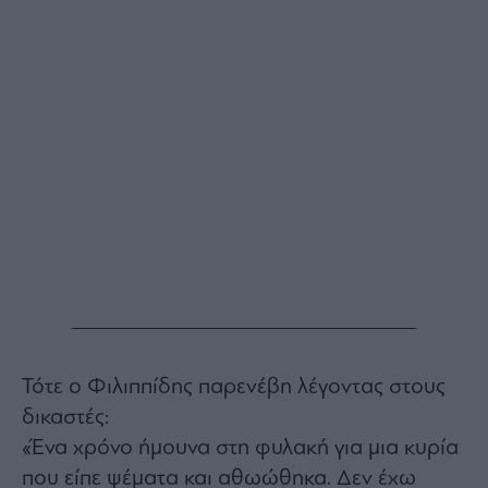
Buy-
Hold-
Sell
The
Value
Investor
Crypto
Χρηματιστηριακές
Ανακοινώσεις
Creative
Content
Branded
Content
Τότε ο Φιλιππίδης παρενέβη λέγοντας στους
Reports
&
δικαστές:
Branded
«Ένα χρόνο ήμουνα στη φυλακή για μια κυρία
Content
Calendar
που είπε ψέματα και αθωώθηκα. Δεν έχω