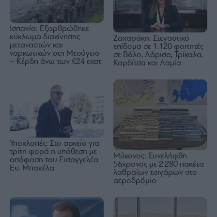
Ισπανία: Εξαρθρώθηκε
κύκλωμα διακίνησης
Ζαχαράκη: Στεγαστικό
μεταναστών και
επίδομα σε 1.120 φοιτητές
ναρκωτικών στη Μεσόγειο
σε Βόλο, Λάρισα, Τρίκαλα,
– Κέρδη άνω των €24 εκατ.
Καρδίτσα και Λαμία
Υποκλοπές: Στο αρχείο για
τρίτη φορά η υπόθεση με
Μύκονος: Συνελήφθη
απόφαση του Εισαγγελέα
56χρονος με 2.280 πακέτα
Ευ. Μπακέλα
λαθραίων τσιγάρων στο
αεροδρόμιο