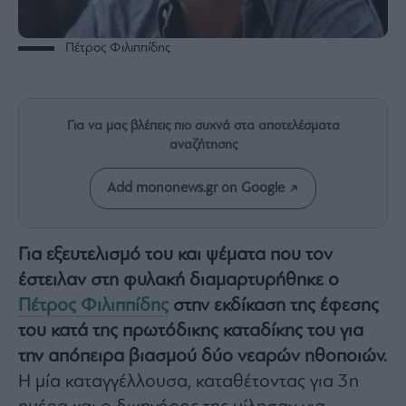
Rumors
ESG
Πέτρος Φιλιππίδης
Today
Mononews2030
Άρθρα
Για να μας βλέπεις πιο συχνά στα αποτελέσματα
Συνεντεύξεις
αναζήτησης
Add mononews.gr on Google
Για εξευτελισμό του και ψέματα που τον
Les
Bons
έστειλαν στη φυλακή διαμαρτυρήθηκε ο
Vivants
Πέτρος Φιλιππίδης
στην εκδίκαση της έφεσης
Auto
του κατά της πρωτόδικης καταδίκης του για
Life
την απόπειρα βιασμού δύο νεαρών ηθοποιών.
&
Style
Η μία καταγγέλλουσα, καταθέτοντας για 3η
Υγεία
ημέρα και ο δικηγόρος της μίλησαν για