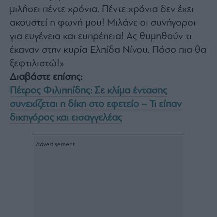
Monocle
μιλήσει πέντε χρόνια. Πέντε χρόνια δεν έχει
Media
ακουστεί η φωνή μου! Μιλάνε οι συνήγοροι
Lab
για ευγένεια και ευπρέπεια! Ας θυμηθούν τι
έκαναν στην κυρία Ελπίδα Νίνου. Πόσο πια θα
ξεφτιλιστώ!»
Mononews100
Διαβάστε επίσης:
Πέτρος Φιλιππίδης: Σε κλίμα έντασης
συνεχίζεται η δίκη στο εφετείο – Τι είπαν
Εγγραφείτε
στο
δικηγόρος και εισαγγελέας
Newsletter
του
mononews.gr
By
submitting
your
email,
you