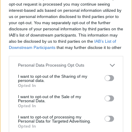
opt-out request is processed you may continue seeing
ας
interest-based ads based on personal information utilized by
οι
us or personal information disclosed to third parties prior to
ήσης
Λίμπερτυ Λέτη – Πολύζου: Νέα στοιχεία για το
your opt-out. You may separately opt-out of the further
θάνατο της γνωστής ιστορικού τέχνης και της
disclosure of your personal information by third parties on the
4
IAB’s list of downstream participants. This information may
41χρονης κόρης της
news.gr
also be disclosed by us to third parties on the
IAB’s List of
ghts
Η Μεξικάνικη κυβέρνηση αγοράζει τα όπλα
Downstream Participants
that may further disclose it to other
rved
των πολιτών της – Πόσο κοστίζει το
third parties.
καλάσνικοφ
Personal Data Processing Opt Outs
I want to opt-out of the Sharing of my
απόπειρα βιασμού
Βιασμός
έφεση
personal data.
Opted In
Πέτρος Φιλιππίδης
I want to opt-out of the Sale of my
Personal Data.
Opted In
I want to opt-out of processing my
Personal Data for Targeted Advertising.
ΕΙΔΗΣΕΙΣ ΣΗΜΕΡΑ
Opted In
Eurobank: Οι οίκοι ανεβάζουν τον πήχη –