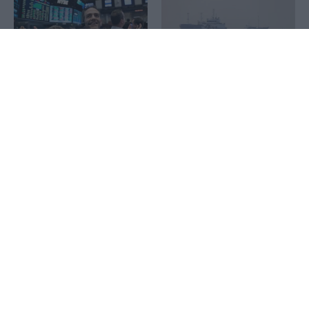
1x
Wall Street: Η αδύναμη
Reuters: Σύντομα μια
αγορά εργασίας έστειλε σε
συμφωνία του Ομάν και
νέο ρεκόρ τον S&P 500 –
του Ιράν για τα Στενά του
Άλμα 15,8% για την SpaceX
Ορμούζ, λέει Αμερικανός
αξιωματούχος
Τραμπ: Έφεση κατά της
απόφασης του Ανωτάτου
Αμπάς Αραγτσί: Οι
Δικαστηρίου να
μουσουλμανικές χώρες να
απαγορεύσει την
βασιστούν στις δυνάμεις
κατασκευή αίθουσας
τους απέναντι στους
χορού στον Λευκό Οίκο
«εχθρικούς ξένους»