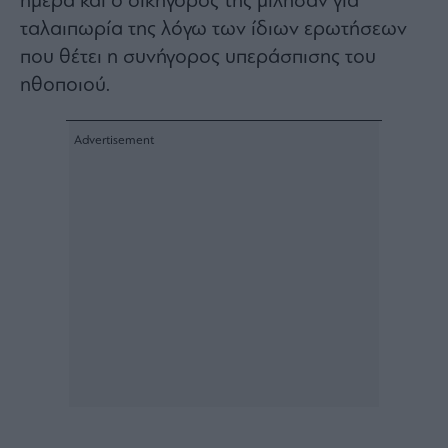
ταλαιπωρία της λόγω των ίδιων ερωτήσεων
Architecture
&
που θέτει η συνήγορος υπεράσπισης του
Design
ηθοποιού.
Fashion
&
Art
Watches
Yachts
Table
For
Two
Μετοχές
Αγορές
Trader's
book