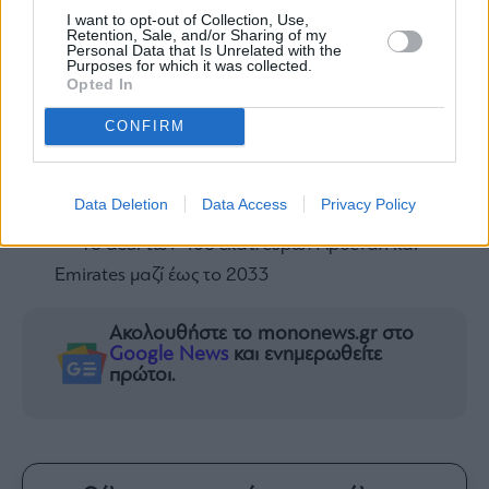
I want to opt-out of Collection, Use,
Τιμές στόχοι έως 5,40 ευρώ και ανάπτυξη από
Retention, Sale, and/or Sharing of my
Personal Data that Is Unrelated with the
το εξωτερικό
Purposes for which it was collected.
Opted In
Εθνική Τράπεζα: Το «κρυφό χαρτί» των 1,8
δισ. ευρώ και τιμές στόχοι έως 18,75 ευρώ
CONFIRM
Ο Βαγγέλης Μαρινάκης έχει ξοδέψει ως
τώρα 24,5 εκατ. ευρώ για τις φετινές
Data Deletion
Data Access
Privacy Policy
μεταγραφές του Ολυμπιακού
To deal των 408 εκατ. ευρώ! Άρσεναλ και
Emirates μαζί έως το 2033
Ακολουθήστε το mononews.gr στο
Google News
και ενημερωθείτε
πρώτοι.