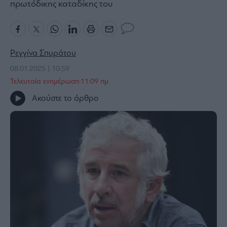
πρωτόδικης καταδίκης του
Bloomberg
Financial
Times
Ρεγγίνα Σπυράτου
08.01.2025 | 10:59
Τελευταία ενημέρωση:11:09 πμ
The
Ακούστε το άρθρο
Wiseman
Room
301
My
Story
Media
Winners
&
Losers
Επι-
θετικά