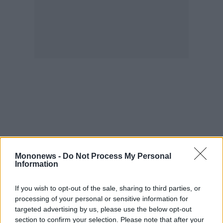
agree
to
our
Terms
and
Privacy
Notice.
You
can
opt
out
at
any
time.
This
site
is
protected
by
reCAPTCHA
and
the
Google
Privacy
Policy
Mononews -
Do Not Process My Personal
and
Information
Terms
of
Service
apply.
If you wish to opt-out of the sale, sharing to third parties, or
processing of your personal or sensitive information for
targeted advertising by us, please use the below opt-out
ότητα
section to confirm your selection. Please note that after your
ι
ίες