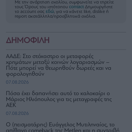
Με την ανάρτηση σχολίου, συμφωνείτε να τηρείτε
τους Όρους του ιστότοπου
contact
Δημιουργήστε
το account σας
εδώ
, για να κάνετε like, dislike ή
report ακατάλληλα/προσβλητικά σχόλια.
ΔΗΜΟΦΙΛΗ
ΑΑΔΕ: Στο στόχαστρο οι μεταφορές
χρημάτων μεταξύ κοινών λογαριασμών –
Πότε μπορεί να θεωρηθούν δωρεές και να
φορολογηθούν
07.08.2026
Πόσα έχει δαπανήσει αυτό το καλοκαίρι ο
Μάριος Ηλιόπουλος για τις μεταγραφές της
ΑΕΚ
07.08.2026
Ο (πεισματάρης) Ευάγγελος Μυτιληναίος, το
απίθανο comeback της Μetlen και η συντριβή