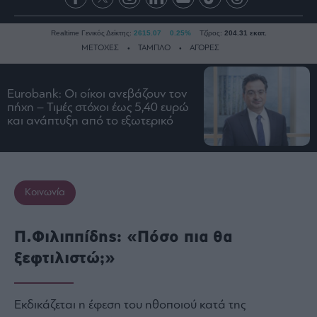
Realtime Γενικός Δείκτης:
2615.07
0.25%
Τζίρος:
204.31 εκατ.
ΜΕΤΟΧΕΣ
ΤΑΜΠΛΟ
ΑΓΟΡΕΣ
Eurobank: Οι οίκοι ανεβάζουν τον
Ειδήσεις
πήχη – Τιμές στόχοι έως 5,40 ευρώ
και ανάπτυξη από το εξωτερικό
Οικονομία
Business
Τράπεζες
Ναυτιλία
Κοινωνία
Real
Estate
Π.Φιλιππίδης: «Πόσο πια θα
Ενέργεια
ξεφτιλιστώ;»
Πολιτική
Πολιτισμός
Κοινωνία
Εκδικάζεται η έφεση του ηθοποιού κατά της
Law