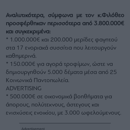
agree
to
our
Terms
Αναλυτικότερα, σύμφωνα με τον κ.Φιλόθεο
and
Privacy
προσφέρθηκαν περισσότερα από 3.800.000€
Notice.
You
και συγκεκριμένα:
can
opt
out
* 1.000.000€ και 200.000 μερίδες φαγητού
at
any
στα 17 ενοριακά συσσίτια που λειτουργούν
time.
This
καθημερινά.
site
is
protected
* 150.000€ για αγορά τροφίμων, ώστε να
by
reCAPTCHA
δημιουργηθούν 5.000 δέματα μέσα από 25
and
the
Κοινωνικά Παντοπωλεία.
Google
Privacy
Policy
ADVERTISING
and
Terms
* 500.000€ σε οικονομικά βοηθήματα για
of
Service
άπορους, πολύτεκνους, άστεγους και
apply.
ενισχύσεις ενοικίου, με 3.000 ωφελούμενους.
ότητα
ι
ίες