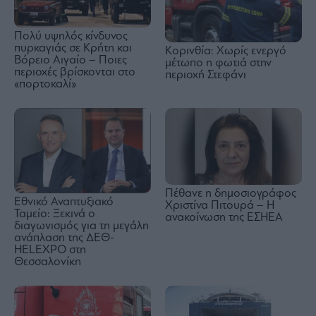
Πολύ υψηλός κίνδυνος
πυρκαγιάς σε Κρήτη και
Κορινθία: Χωρίς ενεργό
Βόρειο Αιγαίο – Ποιες
μέτωπο η φωτιά στην
περιοχές βρίσκονται στο
περιοχή Στεφάνι
«πορτοκαλί»
Πέθανε η δημοσιογράφος
Εθνικό Αναπτυξιακό
Χριστίνα Πιτουρά – Η
Ταμείο: Ξεκινά ο
ανακοίνωση της ΕΣΗΕΑ
διαγωνισμός για τη μεγάλη
ανάπλαση της ΔΕΘ-
HELEXPO στη
Θεσσαλονίκη