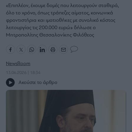
«Επιπλέον, έχουμε δομές που λειτουργούν σταθερά,
Bloomberg
όλο το χρόνο, όπως τράπεζες αίματος, κοινωνικά
Financial
φροντιστήρια και ιματιοθήκες με συνολικό κόστος
Times
λειτουργίας τις 200.000 ευρώ» δήλωσε ο
Μητροπολίτης Θεσσαλονίκης Φιλόθεος
The
Wiseman
NewsRoom
Room
301
13.06.2026 | 18:34
My
Ακούστε το άρθρο
Story
Media
Winners
&
Losers
Επι-
θετικά