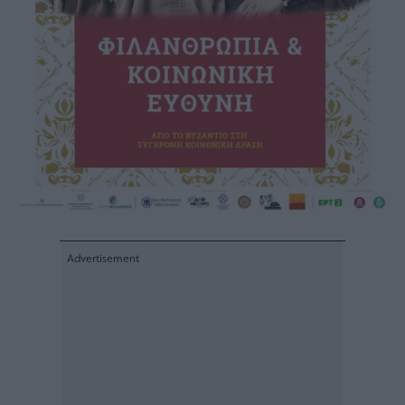
Buy-
Hold-
Sell
The
Value
Investor
Crypto
Χρηματιστηριακές
Ανακοινώσεις
Creative
Content
Branded
Content
Reports
&
Branded
Content
Calendar