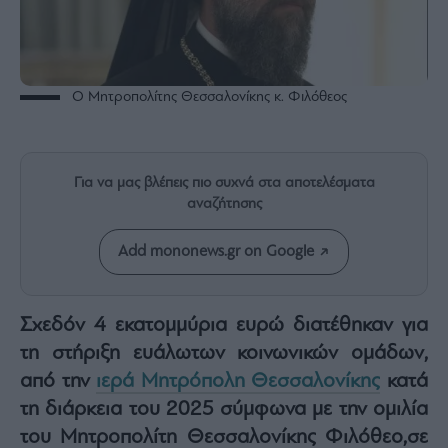
Rumors
ESG
Today
Mononews2030
Ο Μητροπολίτης Θεσσαλονίκης κ. Φιλόθεος
Άρθρα
Συνεντεύξεις
Για να μας βλέπεις πιο συχνά στα αποτελέσματα
αναζήτησης
Add mononews.gr on Google
Les
Bons
Vivants
Σχεδόν 4 εκατομμύρια ευρώ διατέθηκαν για
Auto
τη στήριξη ευάλωτων κοινωνικών ομάδων,
Life
από την
ιερά Μητρόπολη Θεσσαλονίκης
κατά
&
τη διάρκεια του 2025 σύμφωνα με την ομιλία
Style
του Μητροπολίτη Θεσσαλονίκης Φιλόθεο,σε
Υγεία