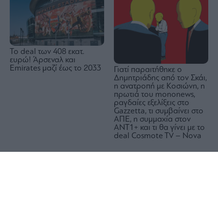
To deal των 408 εκατ.
ευρώ! Άρσεναλ και
Emirates μαζί έως το 2033
Γιατί παραιτήθηκε ο
Δημητριάδης από τον Σκάι,
η ανατροπή με Κοσιώνη, η
πρωτιά του mononews,
ραγδαίες εξελίξεις στο
Gazzetta, τι συμβαίνει στο
ΑΠΕ, η συμμαχία στον
ΑΝΤ1+ και τι θα γίνει με το
deal Cosmote TV – Nova
1x
Τράπεζα Πειραιώς: Οι