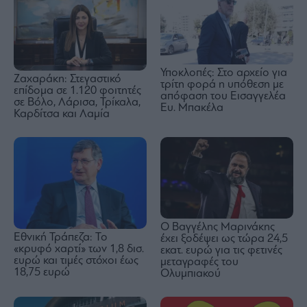
Υποκλοπές: Στο αρχείο για
Ζαχαράκη: Στεγαστικό
τρίτη φορά η υπόθεση με
επίδομα σε 1.120 φοιτητές
απόφαση του Εισαγγελέα
σε Βόλο, Λάρισα, Τρίκαλα,
Ευ. Μπακέλα
Καρδίτσα και Λαμία
Ο Βαγγέλης Μαρινάκης
Εθνική Τράπεζα: Το
έχει ξοδέψει ως τώρα 24,5
«κρυφό χαρτί» των 1,8 δισ.
εκατ. ευρώ για τις φετινές
ευρώ και τιμές στόχοι έως
μεταγραφές του
18,75 ευρώ
Ολυμπιακού