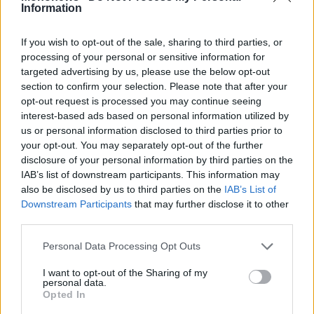
* 600.000 € για την κατασκευή τριών Στεγών
Information
Υποστηριζόμενης Διαβίωσης (ΣΥΔ) από το
ίδρυμα της Ιεράς Μητροπόλεως
If you wish to opt-out of the sale, sharing to third parties, or
processing of your personal or sensitive information for
Θεσσαλονίκης «Αγκαλιά Κωνσταντίνου και
targeted advertising by us, please use the below opt-out
Αναστασίας Μανούσογλου».
section to confirm your selection. Please note that after your
«Επιπλέον, έχουμε δομές που λειτουργούν
opt-out request is processed you may continue seeing
interest-based ads based on personal information utilized by
σταθερά, όλο το χρόνο, όπως τράπεζες
us or personal information disclosed to third parties prior to
αίματος, κοινωνικά φροντιστήρια και
your opt-out. You may separately opt-out of the further
ιματιοθήκες με συνολικό κόστος λειτουργίας
disclosure of your personal information by third parties on the
IAB’s list of downstream participants. This information may
τις 200.000 €» είπε ο κ. Φιλόθεος. Τόνισε
also be disclosed by us to third parties on the
IAB’s List of
μάλιστα, ότι με αφορμή την ημερίδα, δόθηκε η
Downstream Participants
that may further disclose it to other
ευκαιρία για την ανάδειξη της εκκλησιαστικής
third parties.
διακονίας και για να γίνει γνωστή η ιστορική
Personal Data Processing Opt Outs
πορεία της φιλανθρωπικής παρουσίας της
I want to opt-out of the Sharing of my
Εκκλησίας στη Θεσσαλονίκη.
personal data.
Opted In