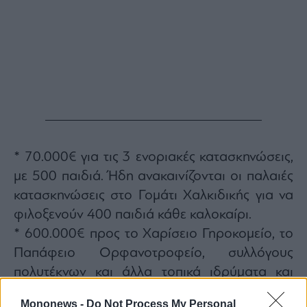
* 70.000€ για τις 3 ενοριακές κατασκηνώσεις,
με 500 παιδιά. Ήδη ανακαινίζονται οι παλαιές
κατασκηνώσεις στο Γομάτι Χαλκιδικής για να
φιλοξενούν 400 παιδιά κάθε καλοκαίρι.
* 600.000€ προς το Χαρίσειο Γηροκομείο, το
Παπάφειο Ορφανοτροφείο, συλλόγους
πολυτέκνων και άλλα τοπικά ιδρύματα και
φορείς φιλανθρωπίας.
Mononews -
Do Not Process My Personal