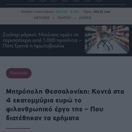
Realtime Γενικός Δείκτης:
2615.07
0.25%
Τζίρος:
204.31 εκατ.
ΜΕΤΟΧΕΣ
ΤΑΜΠΛΟ
ΑΓΟΡΕΣ
Σούπερ μάρκετ: Μειώσεις τιμών σε
Ειδήσεις
περισσότερα από 1.000 προϊόντα –
Πότε ξεκινά η πρωτοβουλία
Οικονομία
Business
Τράπεζες
Κοινωνία
Ναυτιλία
Real
Estate
Μητρόπολη Θεσσαλονίκη: Κοντά στα
Ενέργεια
4 εκατομμύρια ευρώ το
Πολιτική
φιλανθρωπικό έργο της – Που
Πολιτισμός
διατέθηκαν τα χρήματα
Κοινωνία
Law