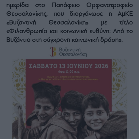
ημερίδα στο Παπάφειο Ορφανοτροφείο
Architecture
&
Θεσσαλονίκης, που διοργάνωσε η ΑμΚΕ
Design
«Βυζαντινή Θεσσαλονίκη» με τίτλο
Fashion
«Φιλανθρωπία και κοινωνική ευθύνη: Από το
&
Art
Βυζάντιο στη σύγχρονη κοινωνική δράση».
Watches
Yachts
Table
For
Two
Μετοχές
Αγορές
Trader's
book