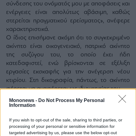
σύνδεσης του ονόματός μου με αποφάσεις και
ενέργειες είναι απολύτως αβάσιμη, καθώς
στερείται πραγματικού ερείσματος», ανέφερε
χαρακτηριστικά.
Ο ίδιος επισήμανε ακόμη ότι το συγκεκριμένο
ακίνητο είναι οικογενειακό, πατρικό ακίνητο
της συζύγου του, το οποίο έχει ήδη
κατεδαφιστεί, ενώ βρίσκονται σε εξέλιξη
εργασίες εκσκαφής για την ανέγερση νέου
κτιρίου. Στη δικογραφία, πάντως, το ακίνητο
φέρεται να αναφέρεται ως ιδιοκτησίας του.
Διαβάστε επίσης
Mononews -
Do Not Process My Personal
Information
If you wish to opt-out of the sale, sharing to third parties, or
processing of your personal or sensitive information for
targeted advertising by us, please use the below opt-out