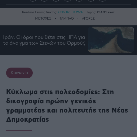
Realtime Γενικός Δείκτης:
2615.07
0.25%
Τζίρος:
204.31 εκατ.
ΜΕΤΟΧΕΣ
ΤΑΜΠΛΟ
ΑΓΟΡΕΣ
Ιράν: Οι όροι που θέτει στις ΗΠΑ για
Ειδήσεις
το άνοιγμα των Στενών του Ορμούζ
Οικονομία
Business
Τράπεζες
Κοινωνία
Ναυτιλία
Real
Κύκλωμα στις πολεοδομίες: Στη
Estate
δικογραφία πρώην γενικός
Ενέργεια
γραμματέας και πολιτευτής της Νέας
Πολιτική
Δημοκρατίας
Πολιτισμός
Κοινωνία
Law