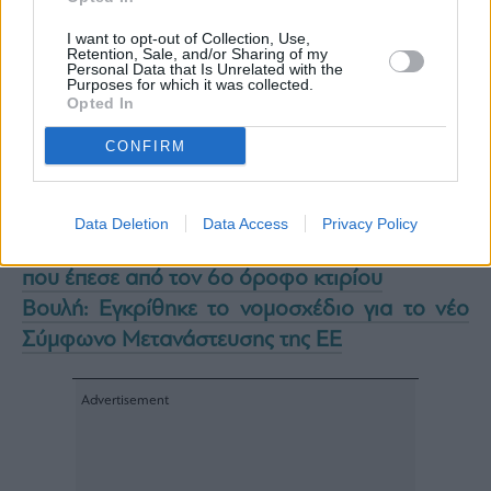
I want to opt-out of Collection, Use,
Retention, Sale, and/or Sharing of my
Personal Data that Is Unrelated with the
Purposes for which it was collected.
Opted In
CONFIRM
Καθυστερήσεις στο αεροδρόμιο της Αθήνας
Τετάρτη και Πέμπτη λόγω προγραμματισμένων
ελέγχων της ΥΠΑ
Data Deletion
Data Access
Privacy Policy
Μοναστηράκι: Σε σοβαρή κατάσταση γυναίκα
που έπεσε από τον 6ο όροφο κτιρίου
Βουλή: Εγκρίθηκε το νομοσχέδιο για το νέο
Σύμφωνο Μετανάστευσης της ΕΕ