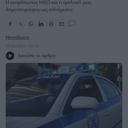
Η εκπρόσωπος ΜΚΟ και η εμπλοκή μιας
Bloomberg
δημοσιογράφου ως ενδιάμεσης
Financial
Times
NewsRoom
09.06.2026 | 22:38
The
Wiseman
Ακούστε το άρθρο
Room
301
My
Story
Media
Winners
&
Losers
Επι-
θετικά