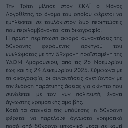
Monocle
Την Τρίτη μίλησε στον ΣΚΑΪ ο Μάνος
Media
Lab
Λογοθέτης, το όνομα του οποίου φέρεται να
εμπλέκεται σε τουλάχιστον δύο περιπτώσεις
που περιλαμβάνονται στη δικογραφία.
Mononews100
Η πρώτη περίπτωση αφορά συναντήσεις της
50χρονης φερόμενης αρχηγού του
κυκλώματος με την 59χρονη προϊσταμένη της
Εγγραφείτε
ΥΔΟΜ Αμαρουσίου, από τις 26 Νοεμβρίου
στο
έως και τις 24 Δεκεμβρίου 2025. Σύμφωνα με
Newsletter
του
τη δικογραφία, οι συναντήσεις σχετίζονταν με
mononews.gr
την έκδοση παράτυπης άδειας για ακίνητο που
συνδέεται με τον νυν πολιτευτή, έναντι
άγνωστης χρηματικής αμοιβής.
Κατά τα στοιχεία της υπόθεσης, η 50χρονη
By
φέρεται να παρέλαβε άγνωστο χρηματικό
submitting
your
email,
ποσό από 50χρονο μηχανικό μέσα σε κουτί
you