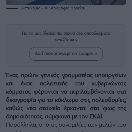
Rumors
Αστυνομία - Φωτογραφία αρχείου
ESG
Today
Mononews2030
Για να μας βλέπεις πιο συχνά στα αποτελέσματα
Άρθρα
αναζήτησης
Συνεντεύξεις
Add mononews.gr on Google
Ένας πρώην γενικός γραμματέας υπουργείων
Les
και ένας πολιτευτής του κυβερνώντος
Bons
κόμματος φέρονται να περιλαμβάνονται στη
Vivants
δικογραφία για το κύκλωμα στις πολεοδομίες,
Auto
καθώς νέα στοιχεία έρχονται στο φως της
Life
&
δημοσιότητας, σύμφωνα με τον ΣΚΑΪ.
Style
Παράλληλα, από τις συνομιλίες των μελών του
Υγεία