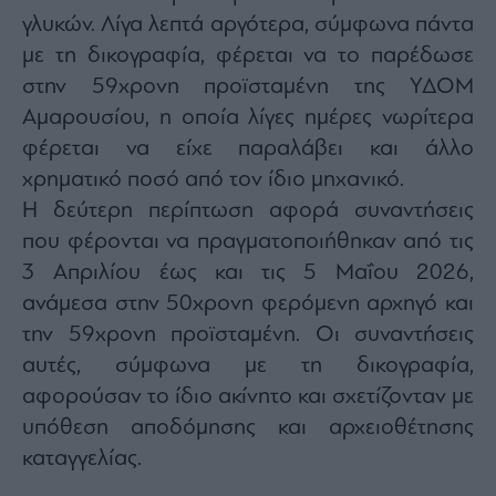
agree
γλυκών. Λίγα λεπτά αργότερα, σύμφωνα πάντα
to
our
με τη δικογραφία, φέρεται να το παρέδωσε
Terms
and
Privacy
στην 59χρονη προϊσταμένη της ΥΔΟΜ
Notice.
You
Αμαρουσίου, η οποία λίγες ημέρες νωρίτερα
can
opt
φέρεται να είχε παραλάβει και άλλο
out
at
any
χρηματικό ποσό από τον ίδιο μηχανικό.
time.
This
Η δεύτερη περίπτωση αφορά συναντήσεις
site
is
που φέρονται να πραγματοποιήθηκαν από τις
protected
by
reCAPTCHA
3 Απριλίου έως και τις 5 Μαΐου 2026,
and
the
ανάμεσα στην 50χρονη φερόμενη αρχηγό και
Google
Privacy
την 59χρονη προϊσταμένη. Οι συναντήσεις
Policy
and
Terms
αυτές, σύμφωνα με τη δικογραφία,
of
Service
αφορούσαν το ίδιο ακίνητο και σχετίζονταν με
apply.
υπόθεση αποδόμησης και αρχειοθέτησης
καταγγελίας.
ότητα
ι
ίες