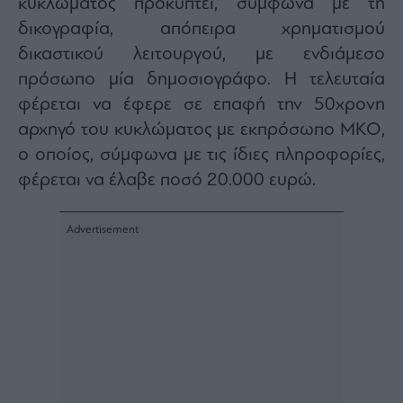
κυκλώματος προκύπτει, σύμφωνα με τη
Architecture
δικογραφία, απόπειρα χρηματισμού
&
δικαστικού λειτουργού, με ενδιάμεσο
Design
πρόσωπο μία δημοσιογράφο. Η τελευταία
Fashion
&
φέρεται να έφερε σε επαφή την 50χρονη
Art
αρχηγό του κυκλώματος με εκπρόσωπο ΜΚΟ,
Watches
ο οποίος, σύμφωνα με τις ίδιες πληροφορίες,
Yachts
φέρεται να έλαβε ποσό 20.000 ευρώ.
Table
For
Two
Μετοχές
Αγορές
Trader's
book