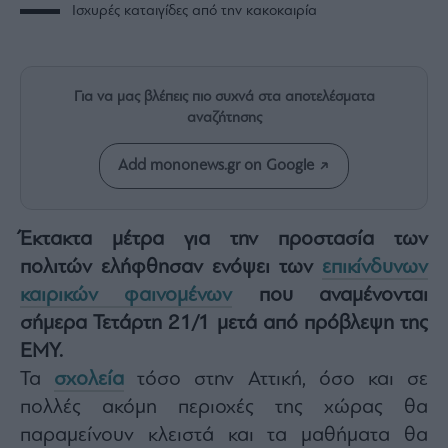
Rumors
Ισχυρές καταιγίδες από την κακοκαιρία
ESG
Today
Mononews2030
Για να μας βλέπεις πιο συχνά στα αποτελέσματα
Άρθρα
αναζήτησης
Συνεντεύξεις
Add mononews.gr on Google
Έκτακτα μέτρα για την προστασία των
πολιτών ελήφθησαν ενόψει των
επικίνδυνων
Les
καιρικών φαινομένων
που αναμένονται
Bons
Vivants
σήμερα Τετάρτη 21/1 μετά από πρόβλεψη της
Auto
ΕΜΥ.
Life
Τα
σχολεία
τόσο στην Αττική, όσο και σε
&
πολλές ακόμη περιοχές της χώρας θα
Style
παραμείνουν κλειστά και τα μαθήματα θα
Υγεία