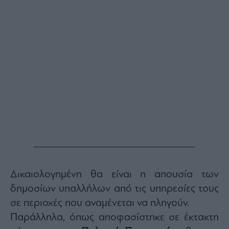
Buy-
Hold-
Sell
The
Value
Investor
Crypto
Χρηματιστηριακές
Ανακοινώσεις
Creative
Content
Branded
Content
Δικαιολογημένη θα είναι η απουσία των
Reports
δημοσίων υπαλλήλων από τις υπηρεσίες τους
&
Branded
σε περιοχές που αναμένεται να πληγούν.
Content
Παράλληλα, όπως αποφασίστηκε σε έκτακτη
Calendar