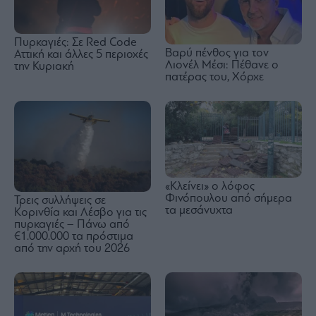
Πυρκαγιές: Σε Red Code
Βαρύ πένθος για τον
Αττική και άλλες 5 περιοχές
Λιονέλ Μέσι: Πέθανε ο
την Κυριακή
πατέρας του, Χόρχε
«Κλείνει» ο λόφος
Φινόπουλου από σήμερα
Τρεις συλλήψεις σε
τα μεσάνυχτα
Κορινθία και Λέσβο για τις
πυρκαγιές – Πάνω από
€1.000.000 τα πρόστιμα
από την αρχή του 2026