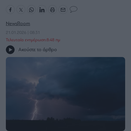
Bloomberg
Financial
Times
NewsRoom
21.01.2026 | 08:31
Τελευταία ενημέρωση:8:48 πμ
Ακούστε το άρθρο
The
Wiseman
Room
301
My
Story
Media
Winners
&
Losers
Επι-
θετικά