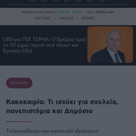
Realtime Γενικός Δείκτης:
2615.07
0.25%
Τζίρος:
204.31 εκατ.
ΜΕΤΟΧΕΣ
ΤΑΜΠΛΟ
ΑΓΟΡΕΣ
UBS για ΓΕΚ ΤΕΡΝΑ: Ο δρόμος προς
Ειδήσεις
τα 55 ευρώ περνά από Αττική και
Οικονομία
Εγνατία Οδό
Business
Τράπεζες
Ναυτιλία
Κοινωνία
Real
Estate
Ενέργεια
Κακοκαιρία: Τι ισχύει για σχολεία,
Πολιτική
πανεπιστήμια και Δημόσιο
Πολιτισμός
Κοινωνία
Τηλεκπαίδευση και αναστολή εξετάσεων
Law