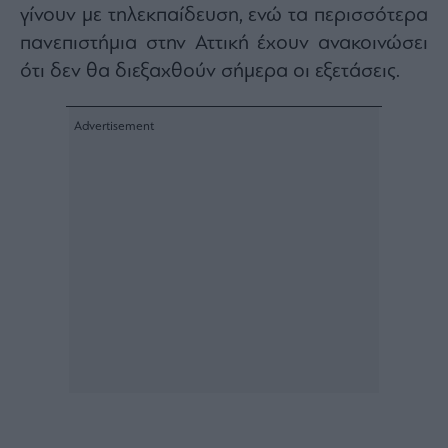
γίνουν με τηλεκπαίδευση, ενώ τα περισσότερα
Architecture
&
πανεπιστήμια στην Αττική έχουν ανακοινώσει
Design
ότι δεν θα διεξαχθούν σήμερα οι εξετάσεις.
Fashion
&
Art
Watches
Yachts
Table
For
Two
Μετοχές
Αγορές
Trader's
book