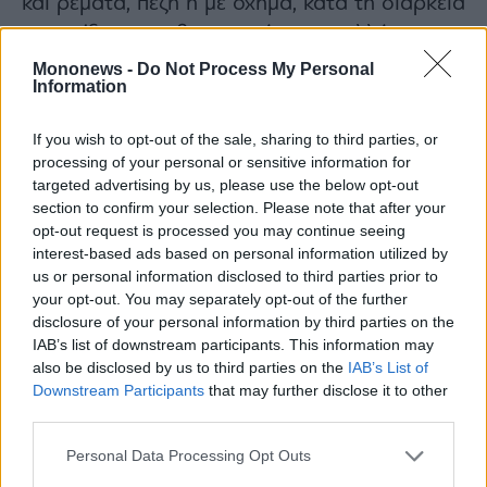
και ρέματα, πεζή ή με όχημα, κατά τη διάρκεια
καταιγίδων και βροχοπτώσεων, αλλά και για
αρκετές ώρες μετά το τέλος της εκδήλωσής
Mononews -
Do Not Process My Personal
Information
τους. Ιδιαίτερη προσοχή χρειάζεται στα
σημεία του οδικού δικτύου, όπου ο δρόμος
If you wish to opt-out of the sale, sharing to third parties, or
διασταυρώνεται με χειμάρρους και δεν
processing of your personal or sensitive information for
υπάρχει γέφυρα.
targeted advertising by us, please use the below opt-out
section to confirm your selection. Please note that after your
opt-out request is processed you may continue seeing
interest-based ads based on personal information utilized by
us or personal information disclosed to third parties prior to
your opt-out. You may separately opt-out of the further
disclosure of your personal information by third parties on the
IAB’s list of downstream participants. This information may
also be disclosed by us to third parties on the
IAB’s List of
Downstream Participants
that may further disclose it to other
third parties.
Personal Data Processing Opt Outs