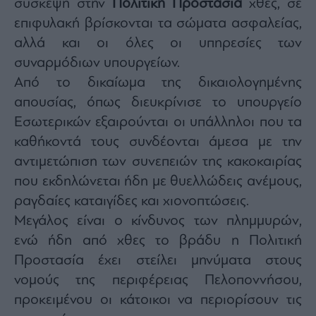
σύσκεψη στην
Πολιτική Προστασία
χθες, σε
Monocle
Media
επιφυλακή βρίσκονται τα σώματα ασφαλείας,
Lab
αλλά και οι όλες οι υπηρεσίες των
συναρμόδιων υπουργείων.
Από το δικαίωμα της δικαιολογημένης
Mononews100
απουσίας, όπως διευκρίνισε το υπουργείο
Εσωτερικών εξαιρούνται οι υπάλληλοι που τα
καθήκοντά τους συνδέονται άμεσα με την
Εγγραφείτε
αντιμετώπιση των συνεπειών της κακοκαιρίας
στο
Newsletter
που εκδηλώνεται ήδη με θυελλώδεις ανέμους,
του
ραγδαίες καταιγίδες και χιονοπτώσεις.
mononews.gr
Μεγάλος είναι ο κίνδυνος των πλημμυρών,
ενώ ήδη από χθες το βράδυ η Πολιτική
Προστασία έχει στείλει μηνύματα στους
νομούς της περιφέρειας Πελοποννήσου,
By
submitting
προκειμένου οι κάτοικοι να περιορίσουν τις
your
email,
you