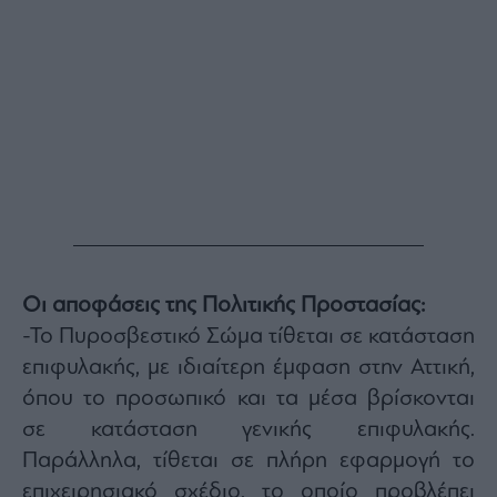
ας
οι
ήσης
4
news.gr
ghts
rved
Οι αποφάσεις της Πολιτικής Προστασίας:
-Το Πυροσβεστικό Σώμα τίθεται σε κατάσταση
επιφυλακής, με ιδιαίτερη έμφαση στην Αττική,
όπου το προσωπικό και τα μέσα βρίσκονται
σε κατάσταση γενικής επιφυλακής.
Παράλληλα, τίθεται σε πλήρη εφαρμογή το
επιχειρησιακό σχέδιο, το οποίο προβλέπει