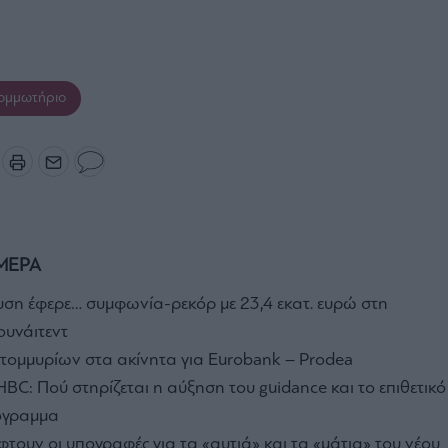
ομμωτήριο
ΜΕΡΑ
ση έφερε… συμφωνία-ρεκόρ με 23,4 εκατ. ευρώ στη
ουνάιτεντ
ατομμυρίων στα ακίνητα για Eurobank – Prodea
BC: Πού στηρίζεται η αύξηση του guidance και το επιθετικό
όγραμμα
φτουν οι υπογραφές για τα «αυτιά» και τα «μάτια» του νέου