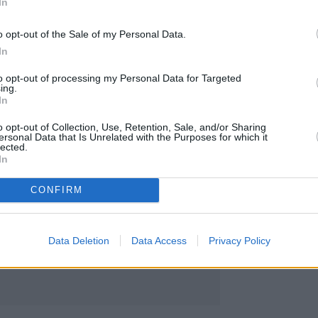
In
τας υλικό από κάμερες ασφαλείας.
o opt-out of the Sale of my Personal Data.
In
ιά σε ολόκληρη την χώρα – Σε υψηλά επίπεδα
to opt-out of processing my Personal Data for Targeted
ing.
In
o opt-out of Collection, Use, Retention, Sale, and/or Sharing
ersonal Data that Is Unrelated with the Purposes for which it
lected.
In
CONFIRM
Data Deletion
Data Access
Privacy Policy