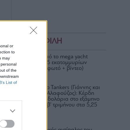
ΔΗΜΟΦΙΛΗ
sonal or
ection to
Στον Σκορπιό το mega yacht
ou may
Loon των 75 εκατομμυρίων
 personal
δολαρίων (φωτό + βίντεο)
out of the
 downstream
04.08.2026
B’s List of
Okeanis Eco Tankers (Γιάννης και
Αριστείδης Αλαφούζος): Κέρδη
318,6 εκατ. δολάρια στο εξάμηνο
– Μέρισμα β’ τριμήνου στα 5,25
δολ.
05.08.2026