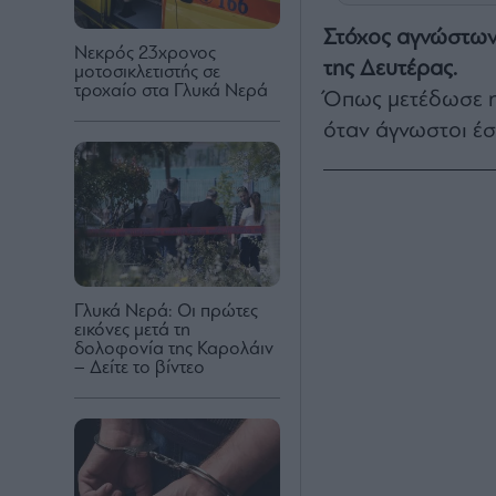
Στόχος αγνώστων
Nεκρός 23χρονος
της Δευτέρας.
μοτοσικλετιστής σε
τροχαίο στα Γλυκά Νερά
Όπως μετέδωσε η 
όταν άγνωστοι έσ
Γλυκά Νερά: Οι πρώτες
εικόνες μετά τη
δολοφονία της Καρολάιν
– Δείτε το βίντεο