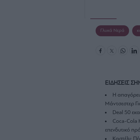
Γλυκά Νερά
κ
ΕΙΔΗΣΕΙΣ ΣΗ
Η απαγόρευ
Μάντσεστερ Γι
Deal 50 εκ
Coca-Cola H
επενδυτικό πρ
Καστέλι: Πέ