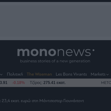
nt
t
t
Πολιτική
The Wiseman
Les Bons Vivants
Markets
3.91
-0.18%
Τζίρος:
275.41 εκατ.
ΜΕΤΟ
23,4 εκατ. ευρώ στη Μάντσεστερ Γιουνάιτεντ
το