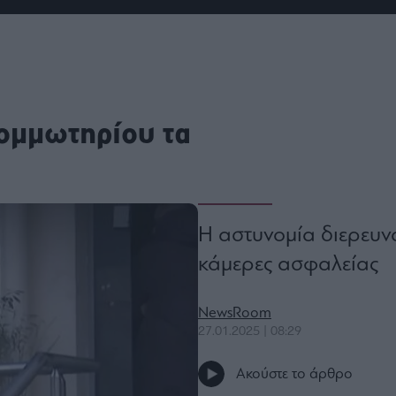
ου
r
ail,
ομμωτηρίου τα
s and
n opt
te is
CHA
acy
rvice
Η αστυνομία διερευν
κάμερες ασφαλείας
NewsRoom
27.01.2025 | 08:29
Ακούστε το άρθρο