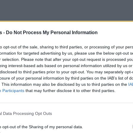
s -
Do Not Process My Personal Information
to opt-out of the sale, sharing to third parties, or processing of your per
formation for targeted advertising by us, please use the below opt-out s
r selection. Please note that after your opt-out request is processed y
eing interest-based ads based on personal information utilized by us or
disclosed to third parties prior to your opt-out. You may separately opt-
losure of your personal information by third parties on the IAB’s list of
. This information may also be disclosed by us to third parties on the
IA
Participants
that may further disclose it to other third parties.
l Data Processing Opt Outs
 εσωτερικό, άρχισαν να ψάχνουν μέσα στο
ο μετά έφυγαν, προκαλώντας εμπρησμό.
o opt-out of the Sharing of my personal data.
σπευσε στο σημείο, ενώ η αστυνομία διερευνά την