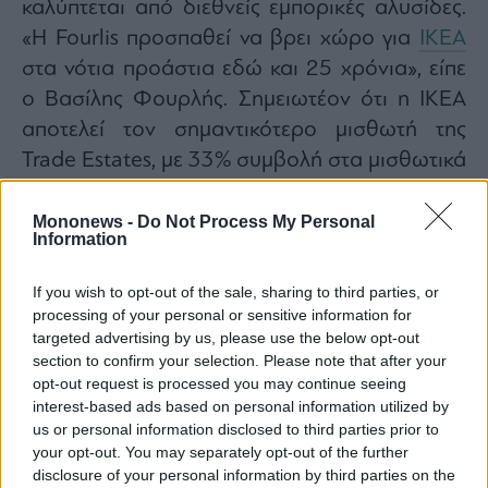
καλύπτεται από διεθνείς εμπορικές αλυσίδες.
«Η Fourlis προσπαθεί να βρει χώρο για
ΙΚΕΑ
στα νότια προάστια εδώ και 25 χρόνια», είπε
ο Βασίλης Φουρλής. Σημειωτέον ότι η ΙΚΕΑ
αποτελεί τον σημαντικότερο μισθωτή της
Trade Estates, με 33% συμβολή στα μισθωτικά
της έσοδα.
Ερωτηθείς για το αν έχει επηρεαστεί η
Mononews -
Do Not Process My Personal
Information
επισκεψιμότητα, ο κ. Παπούλης σημείωσε πως
«αντιλαμβανόμαστε τις δυσκολίες που
If you wish to opt-out of the sale, sharing to third parties, or
προκύπτουν στο οικογενειακό εισόδημα από
processing of your personal or sensitive information for
targeted advertising by us, please use the below opt-out
την πληθωριστική κρίση, αλλά εγκαίρως
section to confirm your selection. Please note that after your
επικεντρωθήκαμε σε καταστήματα βασικών
opt-out request is processed you may continue seeing
αναγκών. Ο λόγος που παρέχουμε δωρεάν
interest-based ads based on personal information utilized by
us or personal information disclosed to third parties prior to
στάθμευση είναι για να εξυπηρετεί ο
your opt-out. You may separately opt-out of the further
καταναλωτής της πρωταρχικές του ανάγκες με
disclosure of your personal information by third parties on the