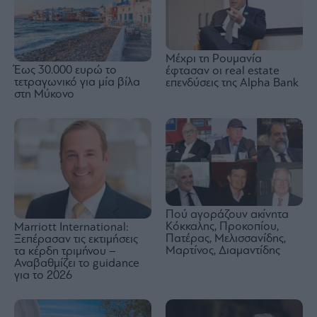
Μέχρι τη Ρουμανία
Έως 30.000 ευρώ το
έφτασαν οι real estate
τετραγωνικό για μία βίλα
επενδύσεις της Alpha Bank
στη Μύκονο
Πού αγοράζουν ακίνητα
Κόκκαλης, Προκοπίου,
Marriott International:
Πατέρας, Μελισσανίδης,
Ξεπέρασαν τις εκτιμήσεις
Μαρτίνος, Διαμαντίδης
τα κέρδη τριμήνου –
Αναβαθμίζει το guidance
για το 2026