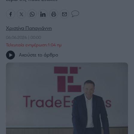
Bloomberg
Financial
Times
Χριστίνα Παπαγιάννη
06.06.2026 | 00:00
Τελευταία ενημέρωση:1:04 πμ
The
Ακούστε το άρθρο
Wiseman
Room
301
My
Story
Media
Winners
&
Losers
Επι-
θετικά