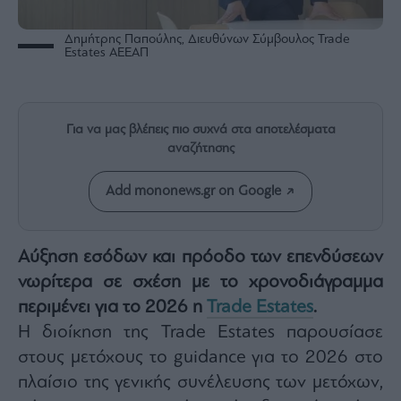
Rumors
ESG
Δημήτρης Παπούλης, Διευθύνων Σύμβουλος Trade
Today
Estates ΑΕΕΑΠ
Mononews2030
Άρθρα
Συνεντεύξεις
Για να μας βλέπεις πιο συχνά στα αποτελέσματα
αναζήτησης
Add mononews.gr on Google
Les
Αύξηση εσόδων και πρόοδο των επενδύσεων
Bons
νωρίτερα σε σχέση με το χρονοδιάγραμμα
Vivants
περιμένει για το 2026 η
Trade Estates
.
Auto
Η διοίκηση της Trade Estates παρουσίασε
Life
&
στους μετόχους το guidance για το 2026 στο
Style
πλαίσιο της γενικής συνέλευσης των μετόχων,
Υγεία