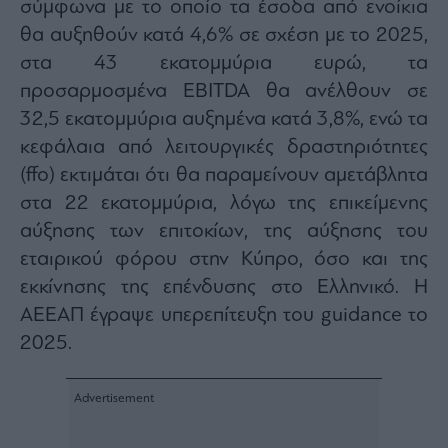
σύμφωνα με το οποίο τα έσοδα από ενοίκια
Architecture
θα αυξηθούν κατά 4,6% σε σχέση με το 2025,
&
Design
στα 43 εκατομμύρια ευρώ, τα
Fashion
προσαρμοσμένα EBITDA θα ανέλθουν σε
&
32,5 εκατομμύρια αυξημένα κατά 3,8%, ενώ τα
Art
κεφάλαια από λειτουργικές δραστηριότητες
Watches
(ffo) εκτιμάται ότι θα παραμείνουν αμετάβλητα
Yachts
στα 22 εκατομμύρια, λόγω της επικείμενης
Table
αύξησης των επιτοκίων, της αύξησης του
For
Two
εταιρικού φόρου στην Κύπρο, όσο και της
εκκίνησης της επένδυσης στο Ελληνικό. Η
ΑΕΕΑΠ έγραψε υπερεπίτευξη του
guidance
το
2025.
Μετοχές
Αγορές
Trader's
book