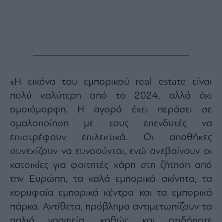
Monocle
Media
Lab
Mononews100
«Η εικόνα του εμπορικού real estate είναι
πολύ καλύτερη από το 2024, αλλά όχι
Εγγραφείτε
ομοιόμορφη. Η αγορά έχει περάσει σε
στο
ομαλοποίηση με τους επενδυτές να
Newsletter
του
επιστρέφουν επιλεκτικά. Οι αποθήκες
mononews.gr
συνεχίζουν να ευνοούνται, ενώ ανεβαίνουν οι
κατοικίες για φοιτητές χάρη στη ζήτηση από
την Ευρώπη, τα καλά εμπορικά ακίνητα, τα
κορυφαία εμπορικά κέντρα και τα εμπορικά
By
submitting
πάρκα. Αντίθετα, πρόβλημα αντιμετωπίζουν τα
your
email,
παλιά γραφεία, καθώς και οτιδήποτε
you