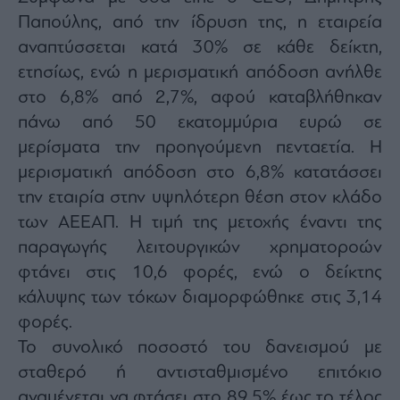
ας
Παπούλης, α
πό την ίδρυση της, η εταιρεία
οι
ήσης
αναπτύσσεται κατά 30% σε κάθε δείκτη,
ετησίως, ενώ η μερισματική απόδοση ανήλθε
4
στο 6,8% από 2,7%, αφού καταβλήθηκαν
news.gr
πάνω από 50 εκατομμύρια ευρώ σε
ghts
rved
μερίσματα την προηγούμενη πενταετία. Η
μερισματική απόδοση στο 6,8% κατατάσσει
την εταιρία στην υψηλότερη θέση στον κλάδο
των ΑΕΕΑΠ. Η τιμή της μετοχής έναντι της
παραγωγής λειτουργικών χρηματοροών
φτάνει στις 10,6 φορές, ενώ ο δείκτης
κάλυψης των τόκων διαμορφώθηκε στις 3,14
φορές.
Το συνολικό ποσοστό του δανεισμού με
σταθερό ή αντισταθμισμένο επιτόκιο
αναμένεται να φτάσει στο 89,5% έως το τέλος