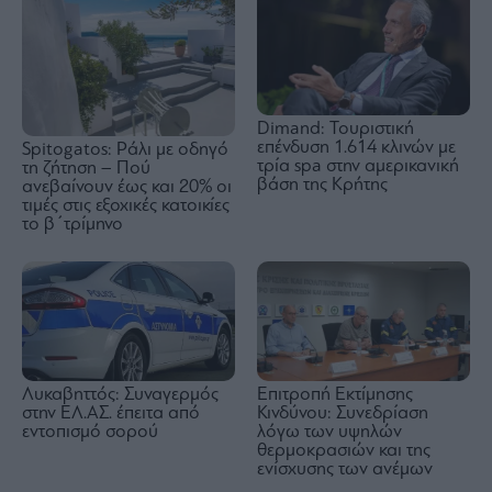
Dimand: Τουριστική
επένδυση 1.614 κλινών με
Spitogatos: Ράλι με οδηγό
τρία spa στην αμερικανική
τη ζήτηση – Πού
βάση της Κρήτης
ανεβαίνουν έως και 20% οι
τιμές στις εξοχικές κατοικίες
το β΄τρίμηνο
Λυκαβηττός: Συναγερμός
Επιτροπή Εκτίμησης
στην ΕΛ.ΑΣ. έπειτα από
Κινδύνου: Συνεδρίαση
εντοπισμό σορού
λόγω των υψηλών
θερμοκρασιών και της
ενίσχυσης των ανέμων