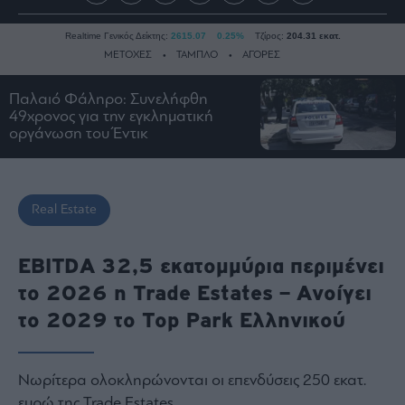
Realtime Γενικός Δείκτης:
2615.07
0.25%
Τζίρος:
204.31 εκατ.
ΜΕΤΟΧΕΣ
ΤΑΜΠΛΟ
ΑΓΟΡΕΣ
Παλαιό Φάληρο: Συνελήφθη
49χρονος για την εγκληματική
Ειδήσεις
οργάνωση του Έντικ
Οικονομία
Business
Τράπεζες
Real Estate
Ναυτιλία
Real
EBITDA 32,5 εκατομμύρια περιμένει
Estate
το 2026 η Trade Estates – Ανοίγει
Ενέργεια
το 2029 το Top Park Ελληνικού
Πολιτική
Πολιτισμός
Κοινωνία
Νωρίτερα ολοκληρώνονται οι επενδύσεις 250 εκατ.
Law
ευρώ της Trade Estates