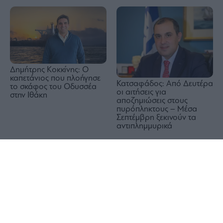
Δημήτρης Κοκκίνης: Ο
καπετάνιος που πλοήγησε
Κατσαφάδος: Από Δευτέρα
το σκάφος του Οδυσσέα
οι αιτήσεις για
στην Ιθάκη
αποζημιώσεις στους
πυρόπληκτους – Μέσα
Σεπτέμβρη ξεκινούν τα
αντιπλημμυρικά
1x
CNN: Ο κορυφαίος
στρατηγός του Τραμπ
Ρωσία: Πυρκαγιά σε
αναζητά «έξοδο» από τον
διυλιστήριο πετρελαίου στο