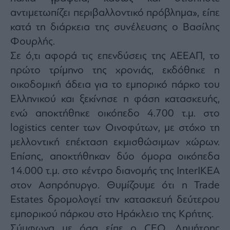
agree
αντιμετωπίζει περιβαλλοντικό πρόβλημα», είπε
to
our
Terms
κατά τη διάρκεια της συνέλευσης ο Βασίλης
and
Privacy
Φουρλής.
Notice.
You
Σε ό,τι αφορά τις επενδύσεις της ΑΕΕΑΠ, τ
ο
can
opt
out
πρώτο τρίμηνο της χρονιάς, εκδόθηκε η
at
any
οικοδομική άδεια για το εμπορικό πάρκο του
time.
This
Ελληνικού και ξεκίνησε η φάση κατασκευής,
site
is
protected
ενώ αποκτήθηκε οικόπεδο 4.700 τ.μ. στο
by
reCAPTCHA
logistics center των Οινοφύτων, με στόχο τη
and
the
μελλοντική επέκταση εκμισθώσιμων χώρων.
Google
Privacy
Policy
Επίσης, αποκτήθηκαν δύο όμορα οικόπεδα
and
Terms
14.000 τ.μ. στο κέντρο διανομής της InterIKEA
of
Service
στον Ασπρόπυργο. Θυμίζουμε ότι η
Trade
apply.
Estates
δρομολογεί την κατασκευή δεύτερου
εμπορικού πάρκου στο Ηράκλειο της Κρήτης.
ότητα
ι
Σύμφωνα με όσα είπε ο
CEO,
Δημήτρης
ίες