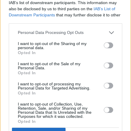
τρόπο ανθεκτικό. Βλέπουμε έναν σαφή
IAB’s list of downstream participants. This information may
also be disclosed by us to third parties on the
IAB’s List of
διαχωρισμό της απόδοσης των δικών μας
Downstream Participants
that may further disclose it to other
προορισμών έναντι άλλων – και high street –
third parties.
προορισμών». Η επισκεψιμότητα των
Personal Data Processing Opt Outs
εμπορικών πάρκων αυξήθηκε κατά 7,7%
στους 5,2 επισκέπτες το πρώτο τρίμηνο της
I want to opt-out of the Sharing of my
personal data.
χρονιάς, ενώ οι συνολικές πωλήσεις των
Opted In
μισθωτών των εμπορικών ξεπέρασαν τα 115
I want to opt-out of the Sale of my
εκατομμύρια το ίδιο διάστημα.
Personal Data.
Opted In
Θυμίζουμε ότι το 2025 η εταιρεία είχε έσοδα
602 εκατομμυρίων ευρώ, EBITDA 49
I want to opt-out of processing my
Personal Data for Targeted Advertising.
εκατομμυρίων, ενώ η καθαρή αξία
Opted In
ενεργητικού (NAV) έφτασε τα 340
I want to opt-out of Collection, Use,
εκατομμύρια, αυξημένη κατά 9%.
Η ΑΕΕΑΠ θα
Retention, Sale, and/or Sharing of my
Personal Data that Is Unrelated with the
διανείμει φέτος μέρισμα 15,8 εκατομμύρια
Purposes for which it was collected.
Opted In
ευρώ από τα κέρδη του 2025, αυξημένο κατά