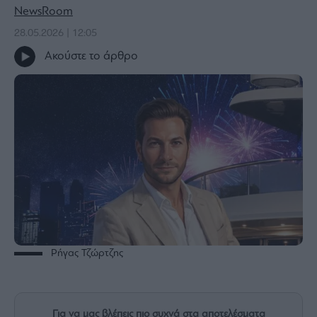
NewsRoom
Bloomberg
28.05.2026 | 12:05
Financial
Times
Ακούστε το άρθρο
The
Wiseman
Room
301
My
Story
Media
Winners
Ρήγας Τζώρτζης
&
Losers
Επι-
θετικά
Για να μας βλέπεις πιο συχνά στα αποτελέσματα