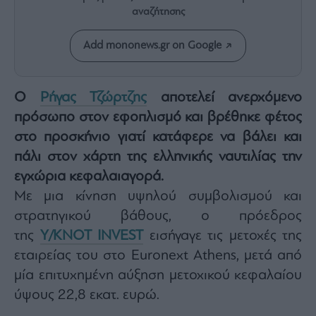
Rumors
αναζήτησης
ESG
Today
Add mononews.gr on Google
Mononews2030
Άρθρα
Ο
Ρήγας Τζώρτζης
αποτελεί ανερχόμενο
Συνεντεύξεις
πρόσωπο στον εφοπλισμό και βρέθηκε φέτος
στο προσκήνιο γιατί κατάφερε να βάλει και
πάλι στον χάρτη της ελληνικής ναυτιλίας την
εγχώρια κεφαλαιαγορά.
Με μια κίνηση υψηλού συμβολισμού και
Les
Bons
στρατηγικού βάθους, ο πρόεδρος
Vivants
της
Y
/
KNOT INVEST
εισήγαγε τις μετοχές της
Auto
εταιρείας του στο Euronext Athens, μετά από
Life
μία επιτυχημένη αύξηση μετοχικού κεφαλαίου
&
Style
ύψους 22,8 εκατ. ευρώ.
Υγεία