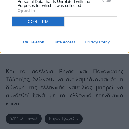
Personal Data that Is Unrelated with the
Purposes for which it was collected.
Opted In
CONFIRM
Data Deletion
Data Access
Privacy Policy
Και τα αδέλφια Ρήγας και Παναγιώτης
Τζώρτζης, δείχνουν να αντιλαμβάνονται ότι η
δύναμη της ελληνικής ναυτιλίας μπορεί να
συνδεθεί ξανά με το ελληνικό επενδυτικό
κοινό.
Y/KNOT Invest
Ρήγας Τζώρτζης