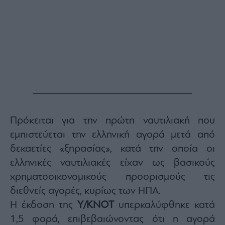
Buy-
Hold-
Sell
The
Value
Investor
Crypto
Χρηματιστηριακές
Ανακοινώσεις
Πρόκειται για την πρώτη ναυτιλιακή που
Creative
εμπιστεύεται την ελληνική αγορά μετά από
Content
δεκαετίες «ξηρασίας», κατά την οποία οι
Branded
Content
ελληνικές ναυτιλιακές είχαν ως βασικούς
Reports
χρηματοοικονομικούς προορισμούς τις
&
διεθνείς αγορές, κυρίως των ΗΠΑ.
Branded
Η έκδοση της
Y
/
KNOT
υπερκαλύφθηκε κατά
Content
Calendar
1,5 φορά, επιβεβαιώνοντας ότι η αγορά