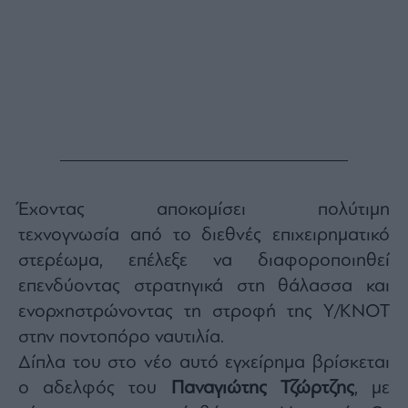
ας
οι
ήσης
4
news.gr
ghts
rved
Έχοντας αποκομίσει πολύτιμη
τεχνογνωσία από το διεθνές επιχειρηματικό
στερέωμα, επέλεξε να διαφοροποιηθεί
επενδύοντας στρατηγικά στη θάλασσα και
ενορχηστρώνοντας τη στροφή της Y/KNOT
στην ποντοπόρο ναυτιλία.
Δίπλα του στο νέο αυτό εγχείρημα βρίσκεται
ο αδελφός του
Παναγιώτης Τζώρτζης
, με