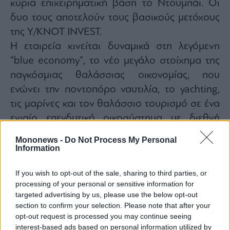
κύρια επιχειρηματική βάση το Ντουμπάι. Οι
δυο τους αποτελούν τους βασικούς μετόχους
της Y/KNOT INVEST.
Η εταιρεία κινείται δυναμικά στη λεγόμενη
“blue economy”, το νέο μεγάλο στοίχημα της
παγκόσμιας θαλάσσιας οικονομίας, που
ενώνει την ποντοπόρο ναυτιλία, το yachting,
τις μαρίνες και τον θαλάσσιο τουρισμό σε ένα
ενιαίο επενδυτικό οικοσύστημα με διεθνή
προοπτική και ισχυρή αναπτυξιακή δυναμική.
Mononews -
Do Not Process My Personal
Και ακριβώς εκεί βρίσκεται η διαφοροποίηση
Information
της εταιρείας.
If you wish to opt-out of the sale, sharing to third parties, or
Σε μια περίοδο κατά την οποία η ελληνική
processing of your personal or sensitive information for
οικονομία αναζητά νέα αφηγήματα ανάπτυξης,
targeted advertising by us, please use the below opt-out
η ναυτιλία παραμένει η ισχυρότερη διεθνής
section to confirm your selection. Please note that after your
opt-out request is processed you may continue seeing
«υπογραφή» της χώρας.
interest-based ads based on personal information utilized by