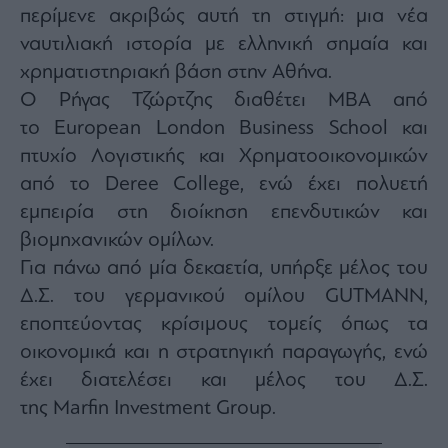
Monocle
περίμενε ακριβώς αυτή τη στιγμή: μια νέα
Media
ναυτιλιακή ιστορία με ελληνική σημαία και
Lab
χρηματιστηριακή βάση στην Αθήνα.
Ο Ρήγας Τζώρτζης διαθέτει MBA από
το European London Business School και
Mononews100
πτυχίο Λογιστικής και Χρηματοοικονομικών
από το Deree College, ενώ έχει πολυετή
εμπειρία στη διοίκηση επενδυτικών και
Εγγραφείτε
στο
βιομηχανικών ομίλων.
Newsletter
Για πάνω από μία δεκαετία, υπήρξε μέλος του
του
mononews.gr
Δ.Σ. του γερμανικού ομίλου GUTMANN,
εποπτεύοντας κρίσιμους τομείς όπως τα
οικονομικά και η στρατηγική παραγωγής, ενώ
έχει διατελέσει και μέλος του Δ.Σ.
By
της Marfin Investment Group.
submitting
your
email,
you