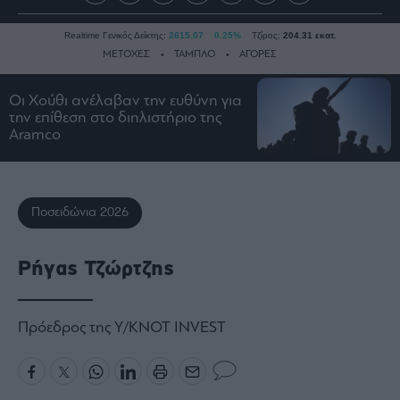
Realtime Γενικός Δείκτης:
2615.07
0.25%
Τζίρος:
204.31 εκατ.
ΜΕΤΟΧΕΣ
ΤΑΜΠΛΟ
ΑΓΟΡΕΣ
Οι Χούθι ανέλαβαν την ευθύνη για
την επίθεση στο διηλιστήριο της
Ειδήσεις
Aramco
Οικονομία
Business
Τράπεζες
Ποσειδώνια 2026
Ναυτιλία
Real
Ρήγας Τζώρτζης
Estate
Ενέργεια
Πολιτική
Πρόεδρος της Y/KNOT INVEST
Πολιτισμός
Κοινωνία
Law