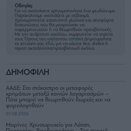
Οδηγίες
Για να σχολιάσετε χρησιμοποιήστε ένα ψευδώνυμο.
Παρακαλούμε σχολιάζετε με σεβασμό.
Χρησιμοποιείτε κατανοητή γλώσσα και αποφύγετε
διατυπώσεις που θα μπορούσαν να
παρερμηνευτούν ή να θεωρηθούν προσβλητικές.
Με την ανάρτηση σχολίου, συμφωνείτε να τηρείτε
τους Όρους του ιστότοπου
contact
Δημιουργήστε
το account σας
εδώ
, για να κάνετε like, dislike ή
report ακατάλληλα/προσβλητικά σχόλια.
ΔΗΜΟΦΙΛΗ
ΑΑΔΕ: Στο στόχαστρο οι μεταφορές
χρημάτων μεταξύ κοινών λογαριασμών –
Πότε μπορεί να θεωρηθούν δωρεές και να
φορολογηθούν
07.08.2026
Μαρίνες: Χρυσωρυχείο για Λάτση,
Προκοπίου, Βαρδινογιάννη – Στα σκαριά