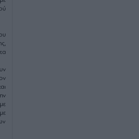
με
ού
ου
ς,
τα
υν
ον
αι
ην
με
με
ων