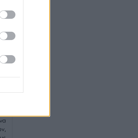
δα
ου
ην
τη
ης
να
ν,