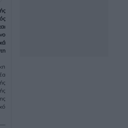
ής
ός
και
νο
κά
τη
κη
έα
ής
ής
ης
κό