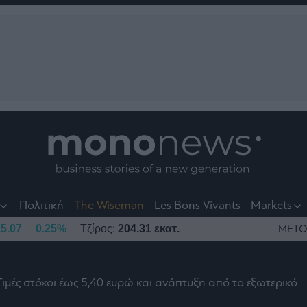
nt
t
t
Πολιτική
The Wiseman
Les Bons Vivants
Markets
5.07
0.25%
Τζίρος:
204.31 εκατ.
ΜΕΤΟ
Τιμές στόχοι έως 5,40 ευρώ και ανάπτυξη από το εξωτερικό
το