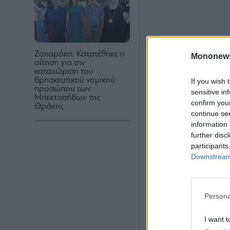
Ζαχαράκη: Κατατέθηκε η
Mononew
αίτηση για την
καταχώριση του
θρησκευτικού νομικού
If you wish 
προσώπου των
sensitive in
Μπεκτασήδων της
confirm you
Θράκης
continue se
information 
further disc
participants
Downstream 
Persona
I want t