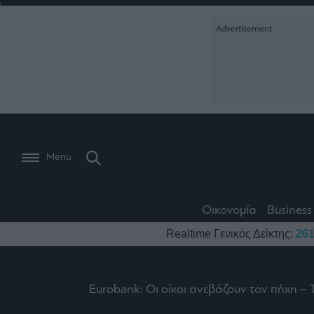
Ειδήσεις
Creative Conte
Οικονομία
The
Μετοχές
Branded Conten
Wiseman
Les
Business
Αγορές
Reports &
Bons
Room
Branded Conten
Vivants
301
Calendar
Τράπεζες
Trader's
book
Auto
My
Monocle Media
Menu
Ναυτιλία
Story
Lab
Buy-
Life
Hold-
Real
&
Media
Sell
Estate
Style
Οικονομία
Business
Winners
The
Ενέργεια
Realtime Γενικός Δείκτης:
261
Υγεία
Mononews100
&
Value
Losers
Investor
Πολιτική
Architecture
&
Επι-
Crypto
Design
Eurobank: Οι οίκοι ανεβάζουν τον πήχη – 
Πολιτισμός
θετικά
Χρηματιστηριακές
Εγγραφείτε σ