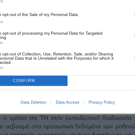
In
o opt-out of the Sale of my Personal Data.
In
to opt-out of processing my Personal Data for Targeted
ing.
In
o opt-out of Collection, Use, Retention, Sale, and/or Sharing
ersonal Data that Is Unrelated with the Purposes for which it
lected.
ήμανε ότι με τη νέα αυτή πρωτοβουλία η Ελλά
In
ό τις πρώτες χώρες της Ευρωπαϊκής Ένωσης π
CONFIRM
ωμένο και δεσμευτικό κανονιστικό πλαίσιο για τ
ύθυνη αξιοποίηση της Τεχνητής Νοημοσύνης σ
κπαίδευση.
Data Deletion
Data Access
Privacy Policy
τικής ηγεσίας του Υπουργείου Παιδείας και τ
ι η χρήση της ΤΝ στην εκπαιδευτική διαδικασία 
υτο σεβασμό στα προσωπικά δεδομένα των μαθητώ