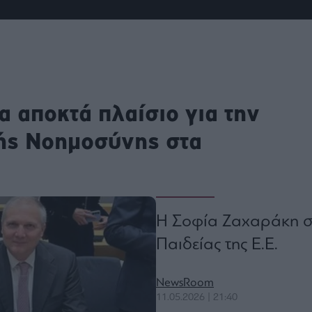
ου
r
ail,
s and
 αποκτά πλαίσιο για την
n opt
te is
CHA
ής Νοημοσύνης στα
acy
rvice
Η Σοφία Ζαχαράκη σ
Παιδείας της Ε.Ε.
NewsRoom
11.05.2026 | 21:40