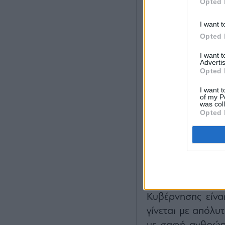
Opted 
I want t
Opted 
I want 
Advertis
Opted 
I want t
of my P
was col
Η Υπουργός επεσ
Opted 
γίνεται μία απ
θεσπίζει ολοκληρ
ασφαλή και υπε
Δευτεροβάθμια Ε
Στόχος της πολι
Κυβέρνησης είνα
γίνεται με απόλ