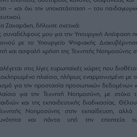
νη εποπτεία, αυστηρούς κανόνες διαφάνειας και 
ση – και όχι την υποκατάσταση – του παιδαγωγικ
ευτικού.
α Ζαχαράκη, δήλωσε σχετικά:
 συναδέλφους μου για την Υπουργική Απόφαση π
οινού με το Υπουργείο Ψηφιακής Διακυβέρνηση
στή και ασφαλή χρήση της Τεχνητής Νοημοσύνης σ
λέγεται στις λίγες ευρωπαϊκές χώρες που διαθέτο
λοκληρωμένο πλαίσιο, πλήρως εναρμονισμένο με τ
ισμό για την προστασία προσωπικών δεδομένων κ
αίσιο για την Τεχνητή Νοημοσύνη, με στόχο τ
ιδιών και της εκπαιδευτικής διαδικασίας. Θέλου
εχνητής Νοημοσύνης στην εκπαίδευση, αλλά 
θυνότητα και πάντα υπό την εποπτεία τ