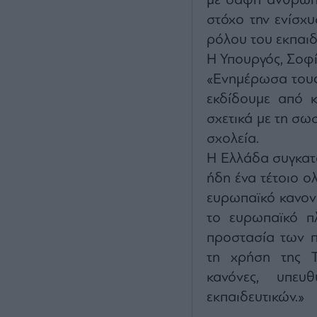
με σαφή ανθρώπι
στόχο την ενίσχυ
ρόλου του εκπαιδ
Η Υπουργός, Σοφί
«Ενημέρωσα τους
εκδίδουμε από κ
σχετικά με τη σω
σχολεία.
Η Ελλάδα συγκατα
ήδη ένα τέτοιο ο
ευρωπαϊκό κανον
το ευρωπαϊκό πλ
προστασία των πα
τη χρήση της Τ
κανόνες, υπευ
εκπαιδευτικών.»