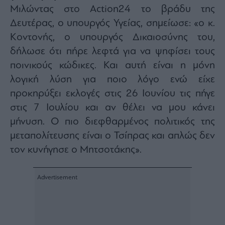
Μιλώντας στο Action24 το βράδυ της
Architecture
&
Δευτέρας, ο υπουργός Υγείας, σημείωσε: «ο κ.
Design
Κοντονής, ο υπουργός Δικαιοσύνης του,
Fashion
δήλωσε ότι πήρε λεφτά για να ψηφίσει τους
&
Art
ποινικούς κώδικες. Και αυτή είναι η μόνη
Watches
λογική λύση για ποιο λόγο ενώ είχε
Yachts
προκηρύξει εκλογές στις 26 Ιουνίου τις πήγε
στις 7 Ιουλίου και αν θέλει να μου κάνει
Table
For
μήνυση. Ο πιο διεφθαρμένος πολιτικός της
Two
μεταπολίτευσης είναι ο Τσίπρας και απλώς δεν
τον κυνήγησε ο Μητσοτάκης».
Μετοχές
Αγορές
Trader's
book