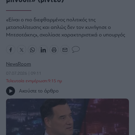
Bloomberg
Financial
«Είναι ο πιο διεφθαρμένος πολιτικός της
Times
μεταπολίτευσης και απλώς δεν τον κυνήγησε ο
Μητσοτάκης», σχολίασε χαρακτηριστικά ο υπουργός
The
Wiseman
NewsRoom
Room
301
07.07.2026 | 09:11
My
Τελευταία ενημέρωση:9:15 πμ
Story
Ακούστε το άρθρο
Media
Winners
&
Losers
Επι-
θετικά