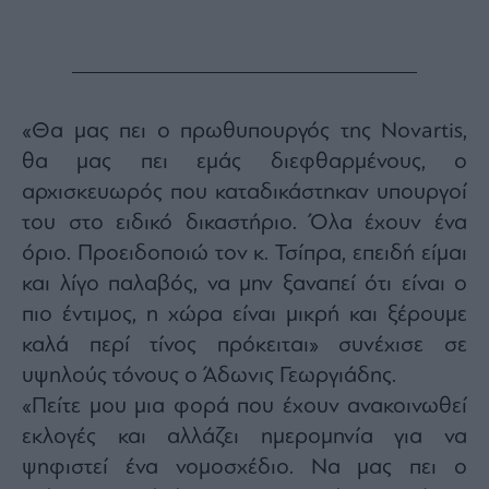
Monocle
Media
Lab
«Θα μας πει ο πρωθυπουργός της Νοvartis,
Mononews100
θα μας πει εμάς διεφθαρμένους, ο
αρχισκευωρός που καταδικάστηκαν υπουργοί
του στο ειδικό δικαστήριο. Όλα έχουν ένα
Εγγραφείτε
όριο. Προειδοποιώ τον κ. Τσίπρα, επειδή είμαι
στο
Newsletter
και λίγο παλαβός, να μην ξαναπεί ότι είναι ο
του
πιο έντιμος, η χώρα είναι μικρή και ξέρουμε
mononews.gr
καλά περί τίνος πρόκειται» συνέχισε σε
υψηλούς τόνους ο Άδωνις Γεωργιάδης.
«Πείτε μου μια φορά που έχουν ανακοινωθεί
εκλογές και αλλάζει ημερομηνία για να
By
submitting
your
ψηφιστεί ένα νομοσχέδιο. Να μας πει ο
email,
you