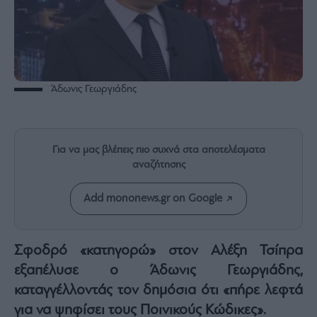
Rumors
ESG
Today
Mononews2030
Άρθρα
Άδωνις Γεωργιάδης
Συνεντεύξεις
Για να μας βλέπεις πιο συχνά στα αποτελέσματα
αναζήτησης
Les
Add mononews.gr on Google
Bons
Vivants
Auto
Σφοδρό «κατηγορώ» στον Αλέξη Τσίπρα
Life
εξαπέλυσε ο Άδωνις Γεωργιάδης,
&
καταγγέλλοντάς τον δημόσια ότι «πήρε λεφτά
Style
για να ψηφίσει τους Ποινικούς Κώδικες».
Υγεία