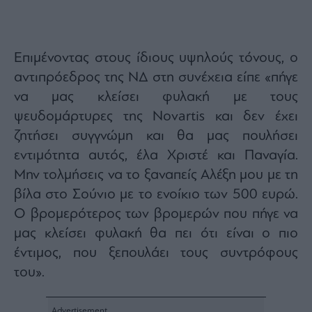
ας
οι
ήσης
Επιμένοντας στους ίδιους υψηλούς τόνους, ο
4
αντιπρόεδρος της ΝΔ στη συνέχεια είπε «πήγε
news.gr
ghts
να μας κλείσει φυλακή με τους
rved
ψευδομάρτυρες της Novartis και δεν έχει
ζητήσει συγγνώμη και θα μας πουλήσει
εντιμότητα αυτός, έλα Χριστέ και Παναγία.
Μην τολμήσεις να το ξαναπείς Αλέξη μου με τη
βίλα στο Σούνιο με το ενοίκιο των 500 ευρώ.
Ο βρομερότερος των βρομερών που πήγε να
μας κλείσει φυλακή θα πει ότι είναι ο πιο
έντιμος, που ξεπουλάει τους συντρόφους
του».