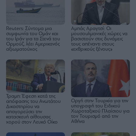
Reuters: Σύντομα μια
Αμπάς Αραγτσί: Οι
συμφωνία του Ομάν και
μουσουλμανικές χώρες να
του Ιράν για τα Στενά του
βασιστούν στις δυνάμεις
Ορμούζ, λέει Αμερικανός
τους απέναντι στους
αξιωματούχος
«εχθρικούς ξένους»
Τραμπ: Έφεση κατά της
Οργή στην Τουρκία για την
απόφασης του Ανωτάτου
υπογραφή του Ειδικού
Δικαστηρίου να
Χωροταξικού Πλαίσιου για
απαγορεύσει την
τον Τουρισμό από την
κατασκευή αίθουσας
Αθήνα
χορού στον Λευκό Οίκο