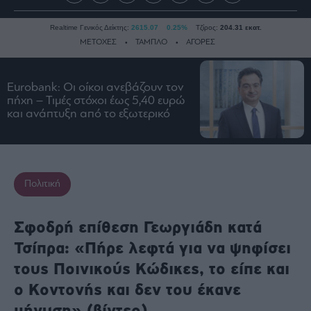
Realtime Γενικός Δείκτης:
2615.07
0.25%
Τζίρος:
204.31 εκατ.
ΜΕΤΟΧΕΣ
ΤΑΜΠΛΟ
ΑΓΟΡΕΣ
Eurobank: Οι οίκοι ανεβάζουν τον
Ειδήσεις
πήχη – Τιμές στόχοι έως 5,40 ευρώ
και ανάπτυξη από το εξωτερικό
Οικονομία
Business
Τράπεζες
Ναυτιλία
Πολιτική
Real
Estate
Σφοδρή επίθεση Γεωργιάδη κατά
Ενέργεια
Τσίπρα: «Πήρε λεφτά για να ψηφίσει
Πολιτική
τους Ποινικούς Κώδικες, το είπε και
Πολιτισμός
ο Κοντονής και δεν του έκανε
Κοινωνία
μήνυση» (βίντεο)
Law