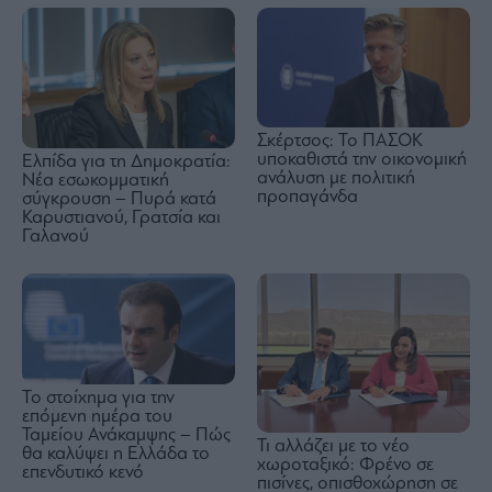
Σκέρτσος: Το ΠΑΣΟΚ
υποκαθιστά την οικονομική
Ελπίδα για τη Δημοκρατία:
ανάλυση με πολιτική
Νέα εσωκομματική
προπαγάνδα
σύγκρουση – Πυρά κατά
Καρυστιανού, Γρατσία και
Γαλανού
Το στοίχημα για την
επόμενη ημέρα του
Ταμείου Ανάκαμψης – Πώς
Τι αλλάζει με το νέο
θα καλύψει η Ελλάδα το
χωροταξικό: Φρένο σε
επενδυτικό κενό
πισίνες, οπισθοχώρηση σε