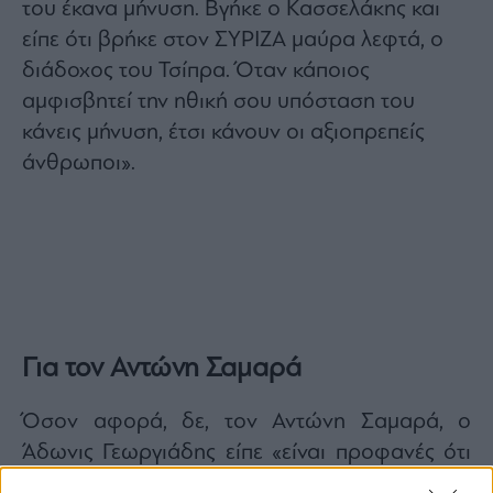
του έκανα μήνυση. Βγήκε ο Κασσελάκης και
είπε ότι βρήκε στον ΣΥΡΙΖΑ μαύρα λεφτά, ο
διάδοχος του Τσίπρα. Όταν κάποιος
αμφισβητεί την ηθική σου υπόσταση του
κάνεις μήνυση, έτσι κάνουν οι αξιοπρεπείς
άνθρωποι».
Για τον Αντώνη Σαμαρά
Όσον αφορά, δε, τον Αντώνη Σαμαρά, ο
Άδωνις Γεωργιάδης είπε «είναι προφανές ότι
έχει ανεβάσει πίστα και έχει ξεκινήσει μια