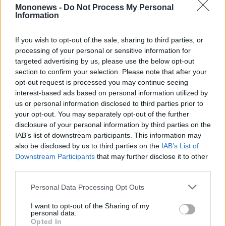
Mononews -
Do Not Process My Personal
ακατανόητη επίθεση στη ΝΔ κάτι που είναι
Information
λυπηρό ως γεγονός. Οι ΣΥΡΙΖΑιοι
αποδείχθηκε ότι δεν αγαπούσαν τον ΣΥΡΙΖΑ,
If you wish to opt-out of the sale, sharing to third parties, or
processing of your personal or sensitive information for
τους ήταν αδιάφορο ως κόμμα όπως
targeted advertising by us, please use the below opt-out
αποδεικνύεται από την ταχύτητα που το
section to confirm your selection. Please note that after your
εγκατέλειψαν όταν κατάλαβαν ότι δεν μπορεί
opt-out request is processed you may continue seeing
interest-based ads based on personal information utilized by
να τους παρέχει καρέκλες.
us or personal information disclosed to third parties prior to
Μόλις κατάλαβαν ότι δεν μπορούν να
your opt-out. You may separately opt-out of the further
επανεκλεγούν ξεχάσαν αγώνες και είπαν ποιος
disclosure of your personal information by third parties on the
IAB’s list of downstream participants. This information may
ΣΥΡΙΖΑ, πάμε στην Ελληνική Αριστερή
also be disclosed by us to third parties on the
IAB’s List of
Συμπαράταξη. Εμείς τη ΝΔ την αγαπάμε.
Downstream Participants
that may further disclose it to other
Πέραν της μεγάλης λύπης που μου προκαλεί η
third parties.
συνειδητοποίηση ότι θα κάνει κόμμα (σ.σ. ο
Personal Data Processing Opt Outs
Αντώνης Σαμαράς) και αν αυτό συμβεί θα
I want to opt-out of the Sharing of my
είναι πολιτικός μας αντίπαλος και θα τον
personal data.
αντιμετωπίσουμε ως πολιτικό αντίπαλο και
Opted In