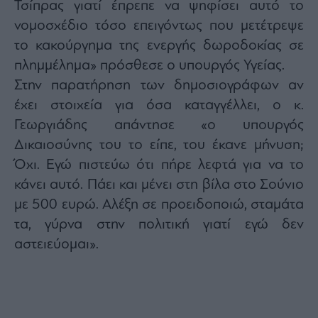
Τσίπρας γιατί έπρεπε να ψηφίσει αυτό το
agree
to
νομοσχέδιο τόσο επειγόντως που μετέτρεψε
our
Terms
and
το κακούργημα της ενεργής δωροδοκίας σε
Privacy
Notice.
πλημμέλημα» πρόσθεσε ο υπουργός Υγείας.
You
can
Στην παρατήρηση των δημοσιογράφων αν
opt
out
at
έχει στοιχεία για όσα καταγγέλλει, ο κ.
any
time.
Γεωργιάδης απάντησε «ο υπουργός
This
site
Δικαιοσύνης του το είπε, του έκανε μήνυση;
is
protected
by
Όχι. Εγώ πιστεύω ότι πήρε λεφτά για να το
reCAPTCHA
and
κάνει αυτό. Πάει και μένει στη βίλα στο Σούνιο
the
Google
με 500 ευρώ. Αλέξη σε προειδοποιώ, σταμάτα
Privacy
Policy
and
τα, γύρνα στην πολιτική γιατί εγώ δεν
Terms
of
αστειεύομαι».
Service
apply.
ότητα
ι
ίες