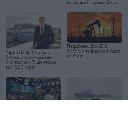
κλίνες και Πράσινο Τέλος
Πετρέλαιο: Στα 83,5
δολάρια το βαρέλι έκλεισε
Alpha Bank: Έξι οίκοι
το Brent
βλέπουν νέο κεφάλαιο
ανάπτυξης – Τιμές στόχοι
έως 5,30 ευρώ
1x
Wall Street: Η αδύναμη
Reuters: Σύντομα μια
αγορά εργασίας έστειλε σε
συμφωνία του Ομάν και
νέο ρεκόρ τον S&P 500 –
του Ιράν για τα Στενά του