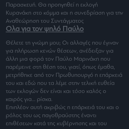
Παρασκευή. Θα προηγηθεί η εκλογή
ας
οι
Κυρανάκη στο κόμμα και η συνεδρίαση για την
ήσης
Αναθεώρηση του Συντάγματος
Ολα για τον ψηλό Παύλο
4
news.gr
ghts
Θέλετε τη γνώμη μου; Οι αλλαγές που έγιναν
rved
για πλήρωση κενών θέσεων, ανέδειξαν για
άλλη μια φορά τον Παύλο Μαρινάκη που
παρέμεινε στη θέση του, γιατί, όπως έμαθα,
μετρήθηκε από τον Πρωθυπουργό η επάρκειά
του και εδώ που τα λέμε στην τελική ευθεία
των εκλογών δεν είναι και τόσο καλός ο
καιρός για… ρίσκα.
Επιπλέον αυτή ακριβώς η επάρκειά του και ο
ρόλος του ως παγοθραύστης έναντι
επιθέσεων κατά της κυβέρνησης και του