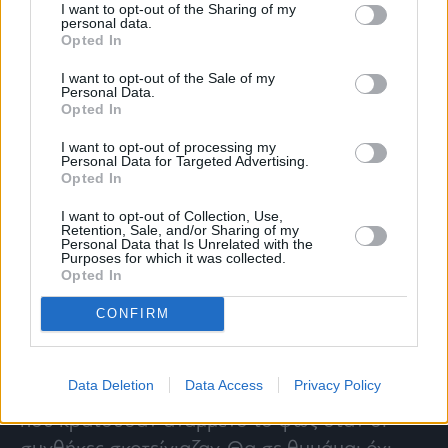
υποθέσεις. Και στη θέση του εκλιπόντος Νίκου
I want to opt-out of the Sharing of my
personal data.
Ταγαρά, ο Μητσοτάκης τοποθέτησε μια
Opted In
μηχανικό από την Κορινθία, την Μαριλένα
I want to opt-out of the Sale of my
Σούκουλη με εμπειρία στο αντικείμενο.
Personal Data.
Opted In
Και τώρα τι απομένει; Το ζητούμενο τώρα
I want to opt-out of processing my
είναι το Μαξίμου. Θα προχωρήσει σε αλλαγές;
Personal Data for Targeted Advertising.
Θα τολμήσει; Ώστε να το καταστήσει ξανά
Opted In
πολιτικό κέντρο;
I want to opt-out of Collection, Use,
Ο… αναγκαστικός χαιρετισμός
Retention, Sale, and/or Sharing of my
Personal Data that Is Unrelated with the
Μητσοτάκη- Καραμανλή
Purposes for which it was collected.
Opted In
Για την κηδεία του τελευταίου Σαρακατσάνου
CONFIRM
πολιτικού Γιώργου Σουφλιά θα κρατήσω τον
συγκινητικό επικήδειο του Προέδρου της
Data Deletion
Data Access
Privacy Policy
Βουλής Νικήτα Κακλαμάνη: «Ήταν από αυτούς
που κρατούσαν αναμμένο το φως όταν οι