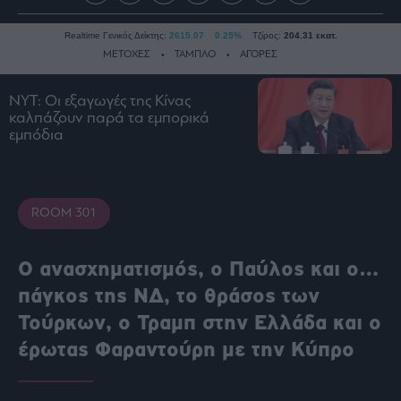
Realtime Γενικός Δείκτης:
2615.07
0.25%
Τζίρος:
204.31 εκατ.
ΜΕΤΟΧΕΣ
ΤΑΜΠΛΟ
ΑΓΟΡΕΣ
NYT: Οι εξαγωγές της Κίνας
καλπάζουν παρά τα εμπορικά
Ειδήσεις
εμπόδια
Οικονομία
Business
Τράπεζες
ROOM 301
Ναυτιλία
Real
Ο ανασχηματισμός, ο Παύλος και ο…
Estate
πάγκος της ΝΔ, το θράσος των
Ενέργεια
Τούρκων, ο Τραμπ στην Ελλάδα και ο
Πολιτική
έρωτας Φαραντούρη με την Κύπρο
Πολιτισμός
Κοινωνία
Law