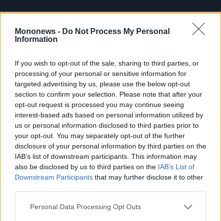
Mononews -
Do Not Process My Personal
Information
If you wish to opt-out of the sale, sharing to third parties, or
processing of your personal or sensitive information for
targeted advertising by us, please use the below opt-out
section to confirm your selection. Please note that after your
opt-out request is processed you may continue seeing
interest-based ads based on personal information utilized by
us or personal information disclosed to third parties prior to
your opt-out. You may separately opt-out of the further
Τέλος μια αδικία (κατά το Μαξίμου) που έγινε
disclosure of your personal information by third parties on the
για εμπλοκή του στο σκάνδαλο του
IAB’s list of downstream participants. This information may
also be disclosed by us to third parties on the
IAB’s List of
ΟΠΕΚΕΠΕ διορθώθηκε αφού επανήλθε ο
Downstream Participants
that may further disclose it to other
Τάσος Χατζηβασιλείου στο υπουργικό σχήμα,
third parties.
σε θέση όπου γνωρίζει καλύτερα δηλαδή στο
Personal Data Processing Opt Outs
ΥΠΕΞ, αρμόδιος για τις ευρωπαϊκές