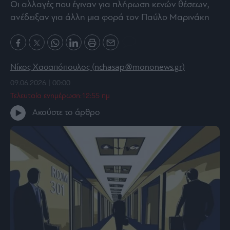
Οι αλλαγές που έγιναν για πλήρωση κενών θέσεων,
Bloomberg
ανέδειξαν για άλλη μια φορά τον Παύλο Μαρινάκη
Financial
Times
Νίκος Χασαπόπουλος (
nchasap@mononews.gr
)
09.06.2026 | 00:00
The
Τελευταία ενημέρωση:12:55 πμ
Wiseman
Room
Ακούστε το άρθρο
301
My
Story
Media
Winners
&
Losers
Επι-
θετικά