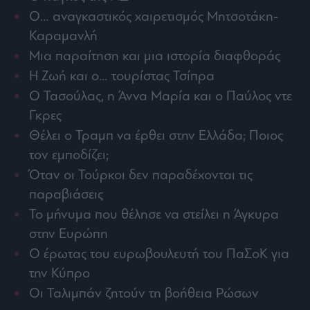
Architecture
Ο… αναγκαστικός χαιρετισμός Μητσοτάκη-
&
Καραμανλή
Design
Μια παραίτηση και μια ιστορία διαφθοράς
Fashion
&
Η Ζωή και ο… τουρίστας Τσίπρα
Art
Ο Τασούλας, η Άννα Μαρία και ο Παύλος ντε
Watches
Γκρες
Yachts
Θέλει ο Τραμπ να έρθει στην Ελλάδα; Ποιος
Table
τον εμποδίζει;
For
Two
Όταν οι Τούρκοι δεν παραδέχονται τις
παραβιάσεις
Το μήνυμα που θέλησε να στείλει η Άγκυρα
στην Ευρώπη
Μετοχές
Ο έρωτας του ευρωβουλευτή του ΠαΣοΚ για
Αγορές
την Κύπρο
Trader's
Οι Ταλιμπάν ζητούν τη βοήθεια Ρώσων
book