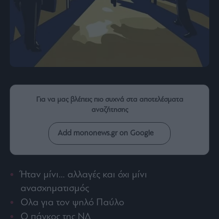
Rumors
ESG
Today
Mononews2030
Άρθρα
Συνεντεύξεις
Για να μας βλέπεις πιο συχνά στα αποτελέσματα
αναζήτησης
Add mononews.gr on Google
Les
Bons
Vivants
Auto
Ήταν μίνι… αλλαγές και όχι μίνι
Life
ανασχηματισμός
&
Style
Ολα για τον ψηλό Παύλο
Υγεία
Ο πάγκος της ΝΔ