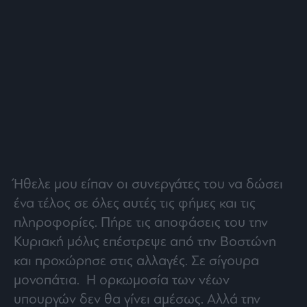
agree
to
our
Terms
and
Privacy
Notice.
You
can
opt
out
at
any
time.
This
site
is
protected
by
reCAPTCHA
and
the
Ήθελε μου είπαν οι συνεργάτες του να δώσει
Google
Privacy
ένα τέλος σε όλες αυτές τις φήμες και τις
Policy
and
πληροφορίες. Πήρε τις αποφάσεις του την
Terms
of
Service
Κυριακή μόλις επέστρεψε από την Βοστώνη
apply.
και προχώρησε στις αλλαγές. Σε σίγουρα
μονοπάτια. Η ορκωμοσία των νέων
ότητα
ι
υπουργών δεν θα γίνει αμέσως. Αλλά την
ίες