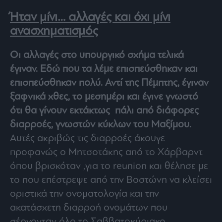
Buy-
Hold-
Ήταν μίνι… αλλαγές και όχι μίνι
Sell
ανασχηματισμός
The
Value
Οι αλλαγές στο υπουργικό σχήμα τελικά
Investor
έγιναν. Εδώ που τα λέμε επισπεύσθηκαν και
Crypto
επισπεύσθηκαν πολύ. Αντί της Πέμπτης, έγιναν
Χρηματιστηριακές
Ανακοινώσεις
ξαφνικά χθες, το μεσημέρι και έγινε γνωστό
ότι θα γίνουν εκτάκτως πάλι από διάφορες
διαρροές, γνωστών κύκλων του Μαξίμου.
Creative
Content
Αυτές ακριβώς τις διαρροές άκουγε
Branded
προφανώς ο Μητσοτάκης από το Χάρβαρντ
Content
όπου βρισκόταν ,για το reunion και θέλησε με
Reports
το που επέστρεψε από την Βοστώνη να κλείσει
&
Branded
οριστικά την ονοματολογία και την
Content
ακατάσχετη διαρροή ονομάτων που
Calendar
σέρνονταν όλο το Σαββατοκύριακο.