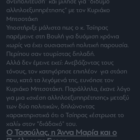
αντιπολίτευση” και μίλησε για “δίδυμο
αλληλοεξυπηρέτησης” με τον Κυριάκο
Μητσοτάκη
Υποστήριξε μάλιστα πως ο κ. Τσίπρας
παρέμεινε στη Βουλή για δυόμιση χρόνια
χωρίς να έχει ουσιαστική πολιτική παρουσία.
Περίπου σαν τουρίστας δηλαδή.
Αλλά δεν έμεινε εκεί: Ανεβάζοντας τους
τόνους, τον κατηγόρησε επιπλέον για στάση
που, κατά τα λεγόμενά της, ευνόησε τον
Κυριάκο Μητσοτάκη. Παράλληλα, έκανε λόγο
για μια «σχέση αλληλοεξυπηρέτησης» μεταξύ
των δύο πολιτικών, δηλώνοντας
χαρακτηριστικά ότι ο Τσίπρας «έστρωσε το
χαλί» στον “διάδοχό” του.
Ο Τασούλας, η Άννα Μαρία και ο