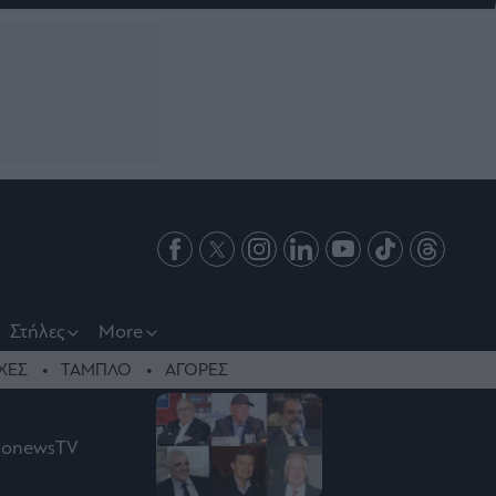
Στήλες
More
ΧΕΣ
ΤΑΜΠΛΟ
ΑΓΟΡΕΣ
ononewsTV