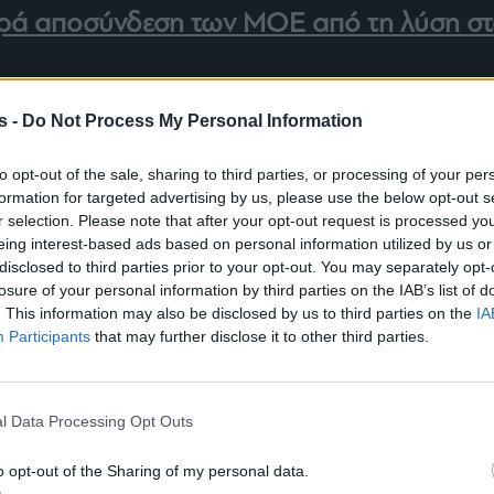
ρά αποσύνδεση των ΜΟΕ από τη λύση σ
 με μια αποκλειστική είδηση που έρχεται
s -
Do Not Process My Personal Information
 Νέα Υόρκη, δηλαδή από τον ΟΗΕ και για την οποί
η τόσο η Αθήνα, όσο και η Άγκυρα καθώς και η
to opt-out of the sale, sharing to third parties, or processing of your per
formation for targeted advertising by us, please use the below opt-out s
ρά το Κυπριακό. Μπορεί, όπως έλεγαν οι
r selection. Please note that after your opt-out request is processed y
τικοί, εκδότες, καλανάρχες και δημοσιογράφοι) το
eing interest-based ads based on personal information utilized by us or
πουλάει, αλλά με την νέα τάξη πραγμάτων και με το
disclosed to third parties prior to your opt-out. You may separately opt-
losure of your personal information by third parties on the IAB’s list of
ία, οι νέες πρωτοβουλίες που αναμένονται, εάν
. This information may also be disclosed by us to third parties on the
IA
άζουν τα δεδομένα στην Ανατολική Μεσόγειο.
Participants
that may further disclose it to other third parties.
οφορίες που έχει στη διάθεσή του mononews.gr
έα πρωτοβουλία πριν από την λήξη του έτους του
α του ΟΗΕ για το Κυπριακό. Προσέξτε θα είναι η
l Data Processing Opt Outs
εια που κάνει, αφού η θητεία του λήγει και θα
o opt-out of the Sharing of my personal data.
ν, επενδύοντας στην υστεροφημία του…