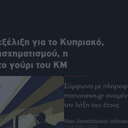
ου
r
ail,
ξέλιξη για το Κυπριακό,
s and
n opt
te is
ασχηματισμού, η
CHA
acy
rvice
το γούρι του ΚΜ
Σύμφωνα με πληροφορ
mononews.gr αναμένε
την λήξη του έτους
Νίκος Χασαπόπουλος (
nchasa
11.06.2026 | 00:18