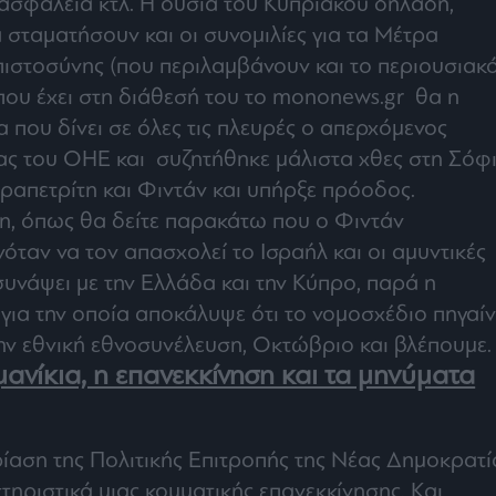
ν ασφάλεια κτλ. Η ουσία του Κυπριακού δηλαδή,
 σταματήσουν και οι συνομιλίες για τα Μέτρα
στοσύνης (που περιλαμβάνουν και το περιουσιακό)
ου έχει στη διάθεσή του το mononews.gr θα η
α που δίνει σε όλες τις πλευρές ο απερχόμενος
ας του ΟΗΕ και συζητήθηκε μάλιστα χθες στη Σόφι
ραπετρίτη και Φιντάν και υπήρξε πρόοδος.
η, όπως θα δείτε παρακάτω που ο Φιντάν
όταν να τον απασχολεί το Ισραήλ και οι αμυντικές
 συνάψει με την Ελλάδα και την Κύπρο, παρά η
 για την οποία αποκάλυψε ότι το νομοσχέδιο πηγαίν
ην εθνική εθνοσυνέλευση, Οκτώβριο και βλέπουμε.
ανίκια, η επανεκκίνηση και τα μηνύματα
ίαση της Πολιτικής Επιτροπής της Νέας Δημοκρατί
τηριστικά μιας κομματικής επανεκκίνησης. Και