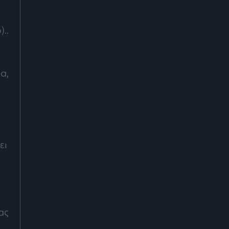
..
α,
ει
ας