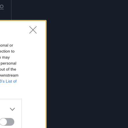
το
α
sonal or
ection to
ou may
 personal
ν
out of the
 downstream
B’s List of