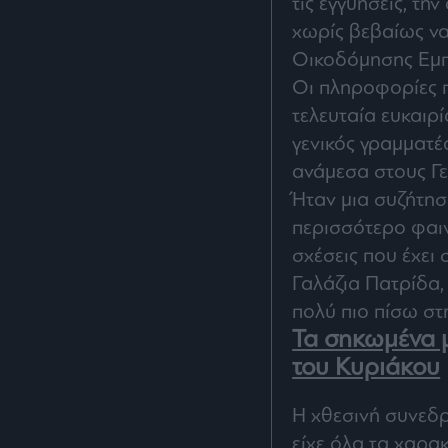
τις εγγυήσεις, τη
χωρίς βεβαίως να
Οικοδόμησης Εμπι
Οι πληροφορίες π
τελευταία ευκαιρί
γενικός γραμματέ
ανάμεσα στους Γε
Ήταν μια συζήτησ
περισσότερο φαιν
σχέσεις που έχει
Γαλάζια Πατρίδα,
πολύ πιο πίσω στ
Τα σηκωμένα μ
του Κυριάκου
Η χθεσινή συνεδρ
είχε όλα τα χαρακ