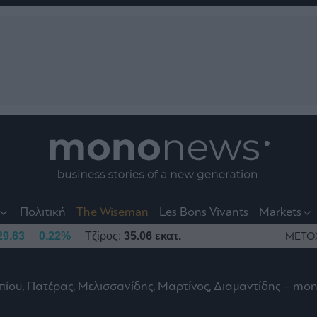
nt
t
t
Πολιτική
The Wiseman
Les Bons Vivants
Markets
29.63
0.22%
Τζίρος:
35.06 εκατ.
ΜΕΤΟ
ίου, Πατέρας, Μελισσανίδης, Μαρτίνος, Διαμαντίδης – m
το