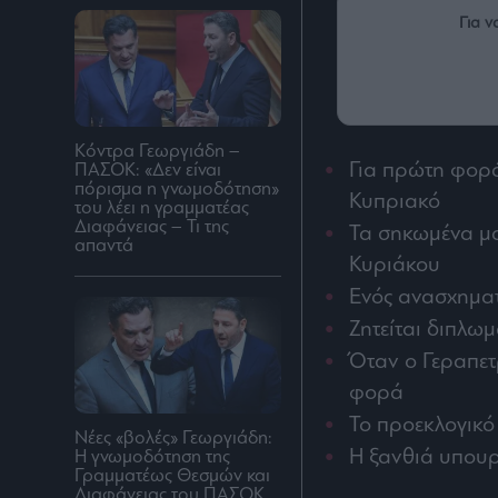
Για ν
Κόντρα Γεωργιάδη –
Για πρώτη φορ
ΠΑΣΟΚ: «Δεν είναι
πόρισμα η γνωμοδότηση»
Κυπριακό
του λέει η γραμματέας
Διαφάνειας – Τι της
Τα σηκωμένα μα
απαντά
Κυριάκου
Ενός ανασχηματ
Ζητείται διπλω
Όταν ο Γεραπετ
φορά
Το προεκλογικό
Νέες «βολές» Γεωργιάδη:
Η ξανθιά υπουρ
Η γνωμοδότηση της
Γραμματέως Θεσμών και
Διαφάνειας του ΠΑΣΟΚ