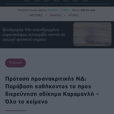
Realtime Γενικός Δείκτης:
2615.07
0.25%
Τζίρος:
204.31 εκατ.
ΜΕΤΟΧΕΣ
ΤΑΜΠΛΟ
ΑΓΟΡΕΣ
Βουλγαρία: Μη επανδρωμένο
Ειδήσεις
αεροσκάφος συνετρίβη κοντά σε
αγωγό φυσικού αερίου
Οικονομία
Business
Τράπεζες
Πολιτική
Ναυτιλία
Real
Estate
Πρόταση προανακριτικής ΝΔ:
Ενέργεια
Παράβαση καθήκοντος το προς
Πολιτική
διερεύνηση αδίκημα Καραμανλή –
Πολιτισμός
Όλο το κείμενο
Κοινωνία
Law