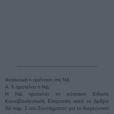
ας
οι
ήσης
4
news.gr
ghts
rved
Αναλυτικά η πρόταση της ΝΔ
Α. Τι προτείνει η ΝΔ:
Η ΝΔ προτείνει τη σύσταση Ειδικής
Κοινοβουλευτικής Επιτροπής κατά το άρθρο
86 παρ. 3 του Συντάγματος για τη διερεύνηση