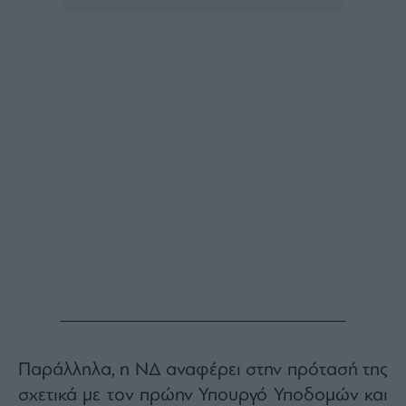
Buy-
Hold-
Sell
The
Value
Investor
Crypto
Χρηματιστηριακές
Ανακοινώσεις
Creative
Content
Branded
Content
Reports
&
Branded
Παράλληλα, η ΝΔ αναφέρει στην πρότασή της
Content
Calendar
σχετικά με τον πρώην Υπουργό Υποδομών και