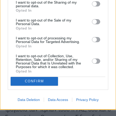
I want to opt-out of the Sharing of my
personal data.
Opted In
I want to opt-out of the Sale of my
Personal Data.
Opted In
I want to opt-out of processing my
Personal Data for Targeted Advertising.
Opted In
I want to opt-out of Collection, Use,
– Η εποπτεία του Υπουργείου Υποδομών και
Retention, Sale, and/or Sharing of my
Personal Data that Is Unrelated with the
Μεταφορών επί των εταιρειών ΟΣΕ ΑΕ και
Purposes for which it was collected.
Opted In
ΕΡΓΟΣΕ ΑΕ είναι διοικητική και δεν αφορά σε
θέματα ασφαλείας, για τα οποία εκ του νόμου
CONFIRM
είναι υπεύθυνη η Ρυθμιστική Αρχή
Σιδηροδρόμων (ΡΑΣ), η οποία είναι
Data Deletion
Data Access
Privacy Policy
Ανεξάρτητη Αρχή. Σημειωτέoν ότι πριν την
τραγωδία των Τεμπών τόσο η ΡΑΣ, όσο και ο