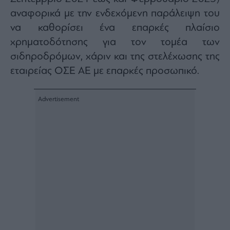
Architecture
αναφορικά με την ενδεχόμενη παράλειψη του
&
να καθορίσει ένα επαρκές πλαίσιο
Design
χρηματοδότησης για τον τομέα των
Fashion
&
σιδηροδρόμων, χάριν και της στελέχωσης της
Art
εταιρείας ΟΣΕ ΑΕ με επαρκές προσωπικό.
Watches
Yachts
Table
For
Two
Μετοχές
Αγορές
Trader's
book