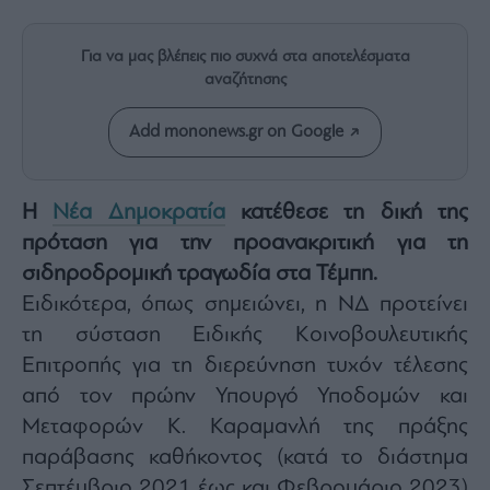
Rumors
ESG
Για να μας βλέπεις πιο συχνά στα αποτελέσματα
Today
αναζήτησης
Mononews2030
Άρθρα
Add mononews.gr on Google
Συνεντεύξεις
Η
Νέα Δημοκρατία
κατέθεσε τη δική της
πρόταση για την προανακριτική για τη
σιδηροδρομική τραγωδία στα Τέμπη.
Ειδικότερα, όπως σημειώνει, η ΝΔ προτείνει
Les
Bons
τη σύσταση Ειδικής Κοινοβουλευτικής
Vivants
Επιτροπής για τη διερεύνηση τυχόν τέλεσης
Auto
από τον πρώην Υπουργό Υποδομών και
Life
Μεταφορών Κ. Καραμανλή της πράξης
&
Style
παράβασης καθήκοντος (κατά το διάστημα
Υγεία
Σεπτέμβριο 2021 έως και Φεβρουάριο 2023)