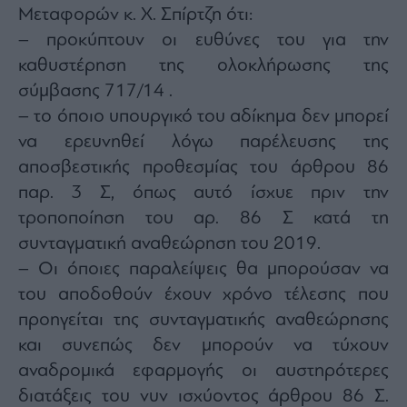
Monocle
Μεταφορών κ. Χ. Σπίρτζη ότι:
Media
– προκύπτουν οι ευθύνες του για την
Lab
καθυστέρηση της ολοκλήρωσης της
σύμβασης 717/14 .
– το όποιο υπουργικό του αδίκημα δεν μπορεί
Mononews100
να ερευνηθεί λόγω παρέλευσης της
αποσβεστικής προθεσμίας του άρθρου 86
παρ. 3 Σ, όπως αυτό ίσχυε πριν την
Εγγραφείτε
στο
τροποποίηση του αρ. 86 Σ κατά τη
Newsletter
συνταγματική αναθεώρηση του 2019.
του
mononews.gr
– Οι όποιες παραλείψεις θα μπορούσαν να
του αποδοθούν έχουν χρόνο τέλεσης που
προηγείται της συνταγματικής αναθεώρησης
και συνεπώς δεν μπορούν να τύχουν
By
αναδρομικά εφαρμογής οι αυστηρότερες
submitting
your
διατάξεις του νυν ισχύοντος άρθρου 86 Σ.
email,
you