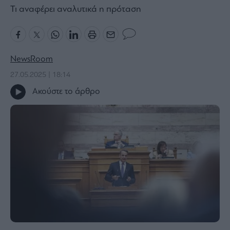
Τι αναφέρει αναλυτικά η πρόταση
Bloomberg
Financial
Times
NewsRoom
27.05.2025 | 18:14
The
Ακούστε το άρθρο
Wiseman
Room
301
My
Story
Media
Winners
&
Losers
Επι-
θετικά