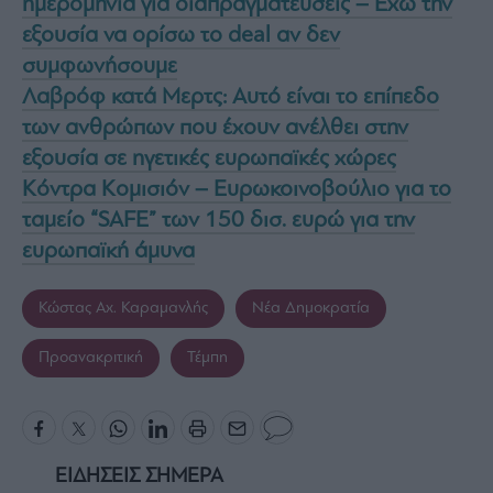
ημερομηνία για διαπραγματεύσεις – Έχω την
εξουσία να ορίσω τo deal αν δεν
συμφωνήσουμε
Λαβρόφ κατά Μερτς: Αυτό είναι το επίπεδο
των ανθρώπων που έχουν ανέλθει στην
εξουσία σε ηγετικές ευρωπαϊκές χώρες
Κόντρα Κομισιόν – Ευρωκοινοβούλιο για το
ταμείο “SAFE” των 150 δισ. ευρώ για την
ευρωπαϊκή άμυνα
Κώστας Αχ. Καραμανλής
Νέα Δημοκρατία
Προανακριτική
Τέμπη
ΕΙΔΗΣΕΙΣ ΣΗΜΕΡΑ