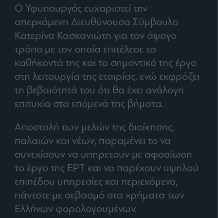
agree
Ο Υφυπουργός ευχαριστεί την
to
our
απερχόμενη Διευθύνουσα Σύμβουλο
Terms
and
Κατερίνα Κασκανιώτη για τον άψογο
Privacy
Notice.
You
τρόπο με τον οποία επιτέλεσε τα
can
opt
καθήκοντά της και το σημαντικό της έργο
out
at
στη λειτουργία της εταιρίας, ενώ εκφράζει
any
time.
This
τη βεβαιότητά του ότι θα έχει ανάλογη
site
is
επιτυχία στα επόμενά της βήματα.
protected
by
reCAPTCHA
and
Αποστολή των μελών της διοίκησης,
the
Google
παλαιών και νέων, παραμένει το να
Privacy
Policy
and
συνεχίσουν να υπηρετουν με αφοσίωση
Terms
of
το έργο της ΕΡΤ και να παρέχουν υψηλού
Service
apply.
επιπέδου υπηρεσίες και περιεχόμενο,
πάντοτε με σεβασμό στα χρήματα των
ότητα
Ελλήνων φορολογουμένων.
ι
ίες