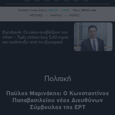
Realtime Γενικός Δείκτης:
2615.07
0.25%
Τζίρος:
204.31 εκατ.
ΜΕΤΟΧΕΣ
ΤΑΜΠΛΟ
ΑΓΟΡΕΣ
Eurobank: Οι οίκοι ανεβάζουν τον
Ειδήσεις
πήχη – Τιμές στόχοι έως 5,40 ευρώ
και ανάπτυξη από το εξωτερικό
Οικονομία
Business
Τράπεζες
Ναυτιλία
Real
Estate
Πολιτική
Ενέργεια
Παύλος Μαρινάκης: Ο Κωνσταντίνος
Πολιτική
Παπαβασιλείου νέος Διευθύνων
Πολιτισμός
Σύμβουλος της ΕΡΤ
Κοινωνία
Law