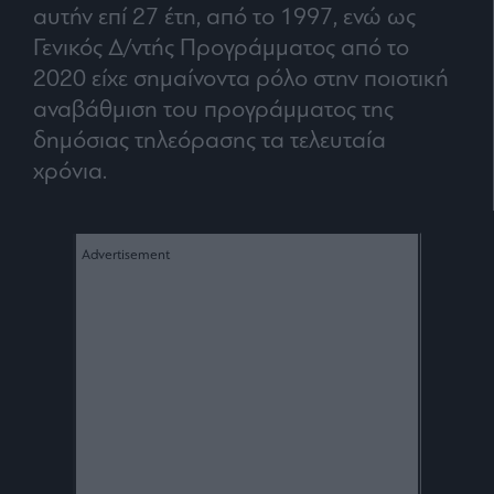
Buy-
αυτήν επί 27 έτη, από το 1997, ενώ ως
Hold-
Γενικός Δ/ντής Προγράμματος από το
Sell
2020 είχε σημαίνοντα ρόλο στην ποιοτική
The
Value
αναβάθμιση του προγράμματος της
Investor
δημόσιας τηλεόρασης τα τελευταία
Crypto
χρόνια.
Χρηματιστηριακές
Ανακοινώσεις
Creative
Content
Branded
Content
Reports
&
Branded
Content
Calendar