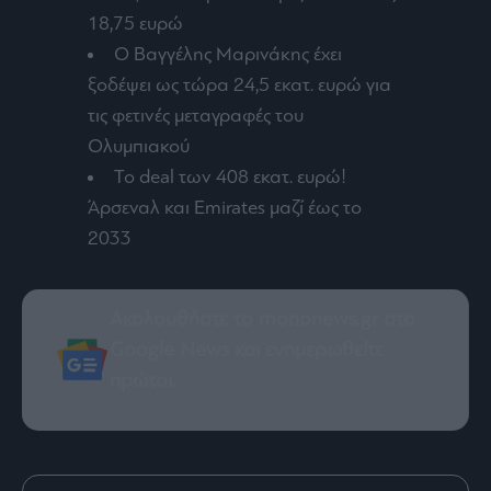
18,75 ευρώ
Ο Βαγγέλης Μαρινάκης έχει
ξοδέψει ως τώρα 24,5 εκατ. ευρώ για
τις φετινές μεταγραφές του
Ολυμπιακού
To deal των 408 εκατ. ευρώ!
Άρσεναλ και Emirates μαζί έως το
2033
Ακολουθήστε το mononews.gr στο
Google News
και ενημερωθείτε
πρώτοι.