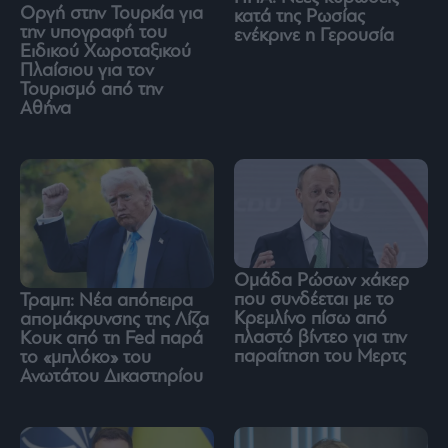
Οργή στην Τουρκία για
κατά της Ρωσίας
την υπογραφή του
ενέκρινε η Γερουσία
Ειδικού Χωροταξικού
Πλαίσιου για τον
Τουρισμό από την
Αθήνα
Ομάδα Ρώσων χάκερ
που συνδέεται με το
Τραμπ: Νέα απόπειρα
Κρεμλίνο πίσω από
απομάκρυνσης της Λίζα
πλαστό βίντεο για την
Κουκ από τη Fed παρά
παραίτηση του Μερτς
το «μπλόκο» του
Ανωτάτου Δικαστηρίου