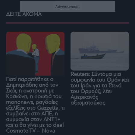
ΔΕΙΤΕ ΑΚΟΜΑ
Reuters: Σύντομα μια
Γιατί παραιτήθηκε ο
συμφωνία του Ομάν και
Δημητριάδης από τον
του Ιράν για τα Στενά
Σκάι, η ανατροπή με
του Ορμούζ, λέει
Κοσιώνη, η πρωτιά του
Αμερικανός
mononews, ραγδαίες
αξιωματούχος
εξελίξεις στο Gazzetta, τι
συμβαίνει στο ΑΠΕ, η
συμμαχία στον ΑΝΤ1+
και τι θα γίνει με το deal
Cosmote TV – Nova