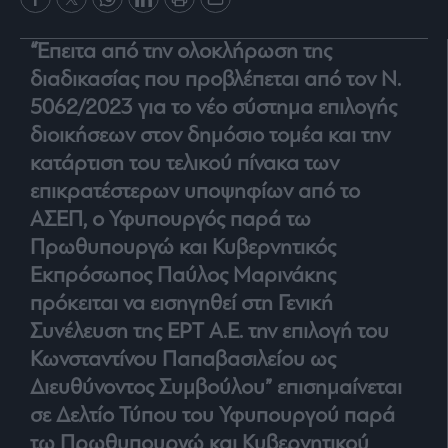
Rumors
ESG
“Έπειτα από την ολοκλήρωση της
Today
διαδικασίας που προβλέπεται από τον Ν.
Mononews2030
5062/2023 για το νέο σύστημα επιλογής
Άρθρα
διοικήσεων στον δημόσιο τομέα και την
Συνεντεύξεις
κατάρτιση του τελικού πίνακα των
επικρατέστερων υποψηφίων από το
ΑΣΕΠ, ο Υφυπουργός παρά τω
Πρωθυπουργώ και Κυβερνητικός
Εκπρόσωπος Παύλος Μαρινάκης
Les
Bons
πρόκειται να εισηγηθεί στη Γενική
Vivants
Συνέλευση της ΕΡΤ Α.Ε. την επιλογή του
Auto
Κωνσταντίνου Παπαβασιλείου ως
Life
Διευθύνοντος Συμβούλου” επισημαίνεται
&
Style
σε Δελτίο Τύπου του Υφυπουργού παρά
Υγεία
τω Πρωθυπουργώ και Κυβερνητικού