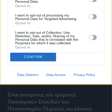
Personal Data.
Opted In
I want to opt-out of processing my
Personal Data for Targeted Advertising.
Opted In
I want to opt-out of Collection, Use,
Retention, Sale, and/or Sharing of my
Personal Data that Is Unrelated with the
Purposes for which it was collected.
Opted In
CONFIRM
Έχει επίσης διατελέσει Οικονομικός
Data Deletion
Data Access
Privacy Policy
Διευθυντής και Προϊστάμενος Τηλεόρασης
της ΕΡΤ.
Είναι απόφοιτος του τμήματος
Οικονομικών Σπουδών του
Πανεπιστημίου Πειραιώς και κάτοχος