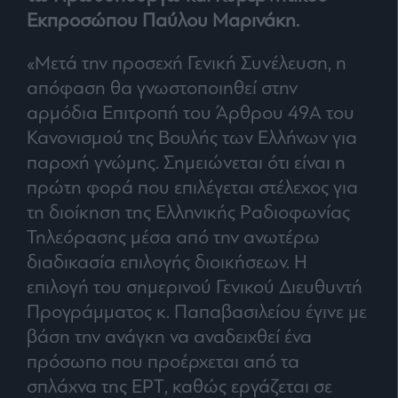
Architecture
Εκπροσώπου
Παύλου Μαρινάκη
.
&
Design
«Μετά την προσεχή Γενική Συνέλευση, η
Fashion
απόφαση θα γνωστοποιηθεί στην
&
αρμόδια Επιτροπή του Άρθρου 49Α του
Art
Κανονισμού της Βουλής των Ελλήνων για
Watches
παροχή γνώμης. Σημειώνεται ότι είναι η
Yachts
πρώτη φορά που επιλέγεται στέλεχος για
Table
For
τη διοίκηση της Ελληνικής Ραδιοφωνίας
Two
Τηλεόρασης μέσα από την ανωτέρω
διαδικασία επιλογής διοικήσεων. Η
επιλογή του σημερινού Γενικού Διευθυντή
Μετοχές
Προγράμματος κ. Παπαβασιλείου έγινε με
Αγορές
βάση την ανάγκη να αναδειχθεί ένα
πρόσωπο που προέρχεται από τα
Trader's
book
σπλάχνα της ΕΡΤ, καθώς εργάζεται σε