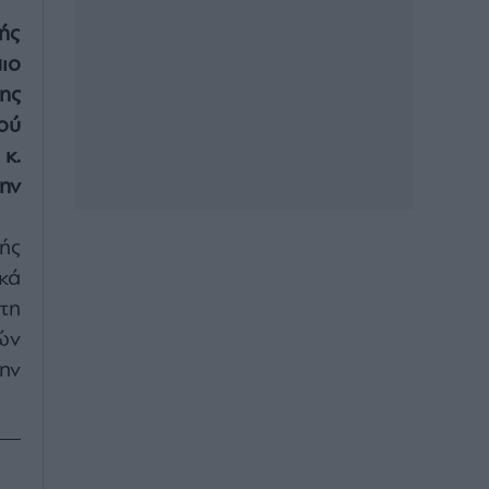
ής
ιο
ης
ού
κ.
ην
ής
κά
τη
ών
ην