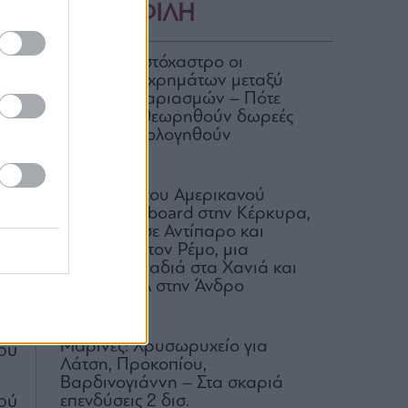
ΔΗΜΟΦΙΛΗ
ΑΑΔΕ: Στο στόχαστρο οι
μεταφορές χρημάτων μεταξύ
κοινών λογαριασμών – Πότε
μπορεί να θεωρηθούν δωρεές
και να φορολογηθούν
07.08.2026
πό
H δεξίωση του Αμερικανού
ς,
πρέσβη on board στην Κέρκυρα,
κό
δύο πάρτι σε Αντίπαρο και
αι
Μύκονο με τον Ρέμο, μια
μουσική βραδιά στα Χανιά και
 Η
το φεστιβάλ στην Άνδρο
ει
09.08.2026
ος
Μαρίνες: Χρυσωρυχείο για
ου
Λάτση, Προκοπίου,
Βαρδινογιάννη – Στα σκαριά
ού
επενδύσεις 2 δισ.