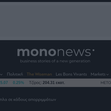
nt
t
t
Πολιτική
The Wiseman
Les Bons Vivants
Markets
5.07
0.25%
Τζίρος:
204.31 εκατ.
ΜΕΤΟ
δίπλα σε κάδους απορριμμάτων
το