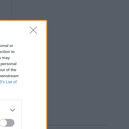
sonal or
ection to
ou may
 personal
out of the
 downstream
B’s List of