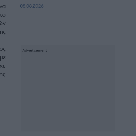
να
08.08.2026
το
ών
ης
ος
με
ίχε
ης