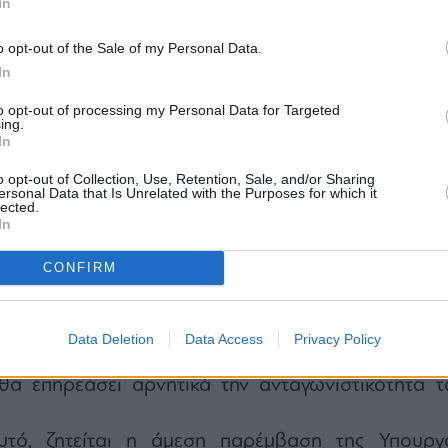
In
o opt-out of the Sale of my Personal Data.
In
to opt-out of processing my Personal Data for Targeted
ing.
In
o opt-out of Collection, Use, Retention, Sale, and/or Sharing
ι, τα τελευταία χρόνια η Πιερία, μέσα α
ersonal Data that Is Unrelated with the Purposes for which it
lected.
οσπάθειες, στρατηγικές συνεργασίες και συνέργειε
In
α ενισχύσει τη θέση της στον παγκόσμιο τουριστι
CONFIRM
λκύοντας επισκέπτες από νέες αγορές κ
 τα μοναδικά συγκριτικά της πλεονεκτήματα.
ώρηση της εταιρείας εκτιμάται ότι θα περιορίσ
Data Deletion
Data Access
Privacy Policy
ιλογές πρόσβασης στην περιοχή, θα αυξήσει το κόστ
 θα επηρεάσει αρνητικά την ανταγωνιστικότητα τ
υτό, ζητείται η άμεση παρέμβαση της Υπουργ