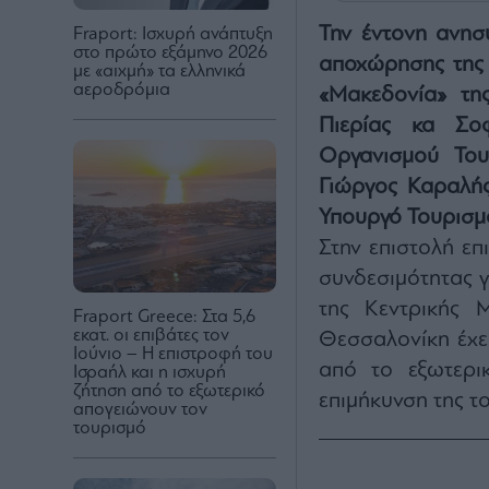
Την έντονη ανησυ
Fraport: Ισχυρή ανάπτυξη
στο πρώτο εξάμηνο 2026
αποχώρησης της 
με «αιχμή» τα ελληνικά
αεροδρόμια
«Μακεδονία» τη
Πιερίας κα Σο
Οργανισμού Τουρ
Γιώργος Καραλής
Υπουργό Τουρισμ
Στην επιστολή επ
συνδεσιμότητας γ
της Κεντρικής 
Fraport Greece: Στα 5,6
εκατ. οι επιβάτες τον
Θεσσαλονίκη έχε
Ιούνιο – Η επιστροφή του
από το εξωτερι
Ισραήλ και η ισχυρή
ζήτηση από το εξωτερικό
επιμήκυνση της τ
απογειώνουν τον
τουρισμό