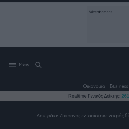
Ειδήσεις
Creative Conte
Οικονομία
The
Μετοχές
Branded Conten
Wiseman
Les
Business
Αγορές
Reports &
Bons
Room
Branded Conten
Vivants
301
Calendar
Τράπεζες
Trader's
book
Auto
My
Monocle Media
Menu
Ναυτιλία
Story
Lab
Buy-
Life
Hold-
Real
&
Media
Sell
Estate
Style
Οικονομία
Business
Winners
The
Ενέργεια
Realtime Γενικός Δείκτης:
261
Υγεία
Mononews100
&
Value
Losers
Investor
Πολιτική
Architecture
&
Λουτράκι: 75χρονος εντοπίστηκε νεκρός 
Επι-
Crypto
Design
Πολιτισμός
θετικά
Χρηματιστηριακές
Εγγραφείτε σ