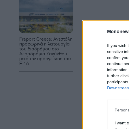
Mononew
Fraport Greece: Ανεστάλη
προσωρινά η λειτουργία
If you wish 
του διαδρόμου στο
sensitive in
Αεροδρόμιο Ζακύνθου
confirm you
μετά την προσγείωση του
continue se
F-16
information 
further disc
participants
Downstream 
Persona
I want t