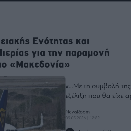
ου
r
ειακής Ενότητας και
ail,
s and
n opt
ιερίας για την παραμονή
te is
CHA
acy
rvice
μιο «Μακεδονία»
«...Με τη συμβολή τη
εξέλιξη που θα είχε α
NewsRoom
09.05.2026 | 12:22