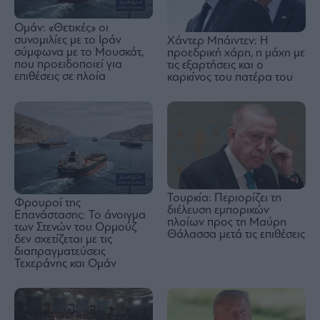
Ομάν: «Θετικές» οι
συνομιλίες με το Ιράν
Χάντερ Μπάιντεν: Η
σύμφωνα με το Μουσκάτ,
προεδρική χάρη, η μάχη με
που προειδοποιεί για
τις εξαρτήσεις και ο
επιθέσεις σε πλοία
καρκίνος του πατέρα του
Τουρκία: Περιορίζει τη
Φρουροί της
διέλευση εμπορικών
Επανάστασης: Το άνοιγμα
πλοίων προς τη Μαύρη
των Στενών του Ορμούζ
Θάλασσα μετά τις επιθέσεις
δεν σχετίζεται με τις
διαπραγματεύσεις
Τεχεράνης και Ομάν