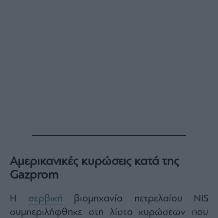
Buy-
Hold-
Sell
The
Value
Investor
Crypto
Χρηματιστηριακές
Ανακοινώσεις
Creative
Content
Branded
Content
Αμερικανικές κυρώσεις κατά της
Reports
Gazprom
&
Branded
Η
σερβική
βιομηχανία πετρελαίου NIS
Content
Calendar
συμπεριλήφθηκε στη λίστα κυρώσεων που