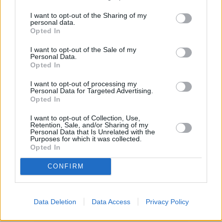
I want to opt-out of the Sharing of my
personal data.
Opted In
I want to opt-out of the Sale of my
Personal Data.
Opted In
I want to opt-out of processing my
Personal Data for Targeted Advertising.
Opted In
Τουρκία: Νέες προκλήσεις στο Αιγαίο – Τρεις
I want to opt-out of Collection, Use,
εναέριες παραβιάσεις την Παρασκευή
Retention, Sale, and/or Sharing of my
Personal Data that Is Unrelated with the
Φωτιές στο Λος Άντζελες: Η καταστροφή σε
Purposes for which it was collected.
Opted In
αριθμούς – Απαγόρευση κυκλοφορίας και
λεηλασίες στα καμένα σπίτια
CONFIRM
Βενεζουέλα: Ο Νικολάς Μαδούρο ορκίστηκε
για τρίτη προεδρική εξαετή θητεία
Data Deletion
Data Access
Privacy Policy