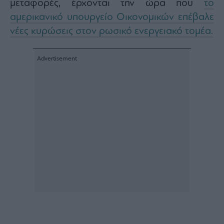
μεταφορές, έρχονται την ώρα που
το
Architecture
αμερικανικό υπουργείο Οικονομικών επέβαλε
&
Design
νέες κυρώσεις στον ρωσικό ενεργειακό τομέα.
Fashion
&
Art
Watches
Yachts
Table
For
Two
Μετοχές
Αγορές
Trader's
book