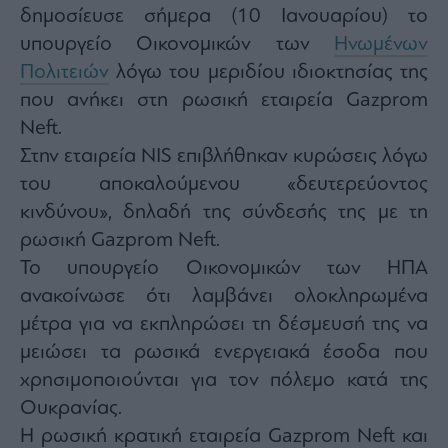
Monocle
δημοσίευσε σήμερα (10 Ιανουαρίου) το
Media
υπουργείο Οικονομικών των
Ηνωμένων
Lab
Πολιτειών
λόγω του μεριδίου ιδιοκτησίας της
που ανήκει στη ρωσική εταιρεία Gazprom
Neft.
Mononews100
Στην εταιρεία NIS επιβλήθηκαν κυρώσεις λόγω
του αποκαλούμενου «δευτερεύοντος
κινδύνου», δηλαδή της σύνδεσής της με τη
Εγγραφείτε
στο
ρωσική Gazprom Neft.
Newsletter
Το υπουργείο Οικονομικών των ΗΠΑ
του
mononews.gr
ανακοίνωσε ότι λαμβάνει ολοκληρωμένα
μέτρα για να εκπληρώσει τη δέσμευσή της να
μειώσει τα ρωσικά ενεργειακά έσοδα που
χρησιμοποιούνται για τον πόλεμο κατά της
By
Ουκρανίας.
submitting
your
Η ρωσική κρατική εταιρεία Gazprom Neft και
email,
you