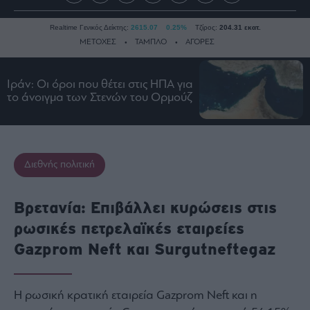
Realtime Γενικός Δείκτης:
2615.07
0.25%
Τζίρος:
204.31 εκατ.
ΜΕΤΟΧΕΣ
ΤΑΜΠΛΟ
ΑΓΟΡΕΣ
Ιράν: Οι όροι που θέτει στις ΗΠΑ για
Ειδήσεις
το άνοιγμα των Στενών του Ορμούζ
Οικονομία
Business
Τράπεζες
Διεθνής πολιτική
Ναυτιλία
Real
Βρετανία: Επιβάλλει κυρώσεις στις
Estate
ρωσικές πετρελαϊκές εταιρείες
Ενέργεια
Gazprom Neft και Surgutneftegaz
Πολιτική
Πολιτισμός
Κοινωνία
Η ρωσική κρατική εταιρεία Gazprom Neft και η
Law