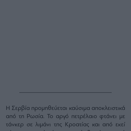
ας
οι
ήσης
4
news.gr
ghts
rved
Η Σερβία προμηθεύεται καύσιμα αποκλειστικά
από τη Ρωσία. Το αργό πετρέλαιο φτάνει με
τάνκερ σε λιμάνι της Κροατίας και από εκεί