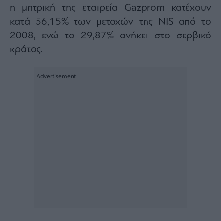
agree
η μητρική της εταιρεία Gazprom κατέχουν
to
our
κατά 56,15% των μετοχών της NIS από το
Terms
and
2008, ενώ το 29,87% ανήκει στο σερβικό
Privacy
Notice.
You
κράτος.
can
opt
out
at
any
time.
This
site
is
protected
by
reCAPTCHA
and
the
Google
Privacy
Policy
and
Terms
of
Service
apply.
ότητα
ι
ίες