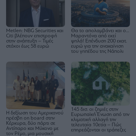
Metlen: NBG Securities και
Θα το απολαμβάνει και ο…
Citi βλέπουν επιστροφή
Μαραντόνα από εκεί
στην ανάπτυξη – Τιμές
ψηλά! Επένδυση 200 εκατ.
στόχοι έως 58 ευρώ
ευρώ για την ανακαίνιση
του γηπέδου της Νάπολι
145 δισ. οι ζημιές στην
H δεξίωση του Αμερικανού
Ευρωπαϊκή Ένωση από την
πρέσβη on board στην
κλιματική αλλαγή την
Κέρκυρα, δύο πάρτι σε
τελευταία 10ετία – Πώς
Αντίπαρο και Μύκονο με
επηρεάζονται οι τράπεζες
τον Ρέμο, μια μουσική