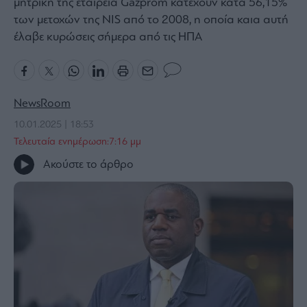
μητρική της εταιρεία Gazprom κατέχουν κατά 56,15%
Bloomberg
των μετοχών της NIS από το 2008, η οποία καια αυτή
έλαβε κυρώσεις σήμερα από τις ΗΠΑ
Financial
Times
NewsRoom
The
10.01.2025 | 18:53
Wiseman
Τελευταία ενημέρωση:7:16 μμ
Room
301
Ακούστε το άρθρο
My
Story
Media
Winners
&
Losers
Επι-
θετικά