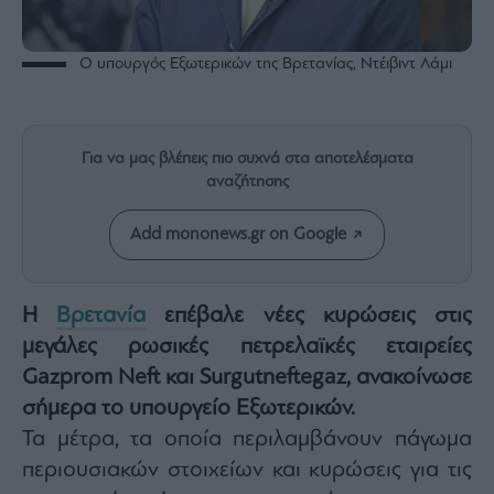
Rumors
ESG
Today
Ο υπουργός Εξωτερικών της Βρετανίας, Ντέιβιντ Λάμι
Mononews2030
Άρθρα
Για να μας βλέπεις πιο συχνά στα αποτελέσματα
Συνεντεύξεις
αναζήτησης
Add mononews.gr on Google
Les
Η
Βρετανία
επέβαλε νέες κυρώσεις στις
Bons
μεγάλες ρωσικές πετρελαϊκές εταιρείες
Vivants
Gazprom Neft και Surgutneftegaz, ανακοίνωσε
Auto
σήμερα το υπουργείο Εξωτερικών.
Life
&
Τα μέτρα, τα οποία περιλαμβάνουν πάγωμα
Style
περιουσιακών στοιχείων και κυρώσεις για τις
Υγεία