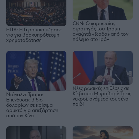
CNN: Ο κορυφαίος
στρατηγός του Τραμπ
ΗΠΑ: Η Γερουσία πέρασε
αναζητά «έξοδο» από τον
ν/σ για βραχυπρόθεσμη
πόλεμο στο Ιράν
χρηματοδότηση
Νέες ρωσικές επιθέσεις σε
Κίεβο και Μπροβαρί: Τρεις
Ντόναλντ Τραμπ:
νεκροί, ανάμεσά τους ένα
Επενδύσεις 3 δισ.
παιδί
δολαρίων σε κρίσιμα
ορυκτά για απεξάρτηση
από την Κίνα