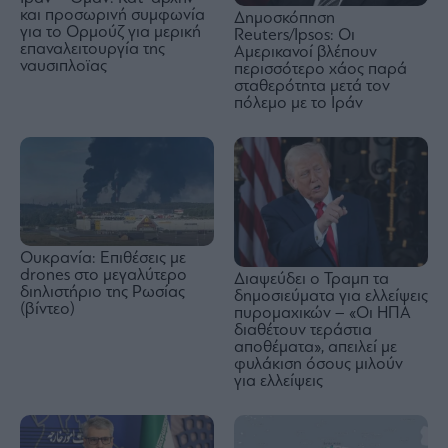
και προσωρινή συμφωνία
Δημοσκόπηση
για το Ορμούζ για μερική
Reuters/Ipsos: Οι
επαναλειτουργία της
Αμερικανοί βλέπουν
ναυσιπλοϊας
περισσότερο χάος παρά
σταθερότητα μετά τον
πόλεμο με το Ιράν
Ουκρανία: Επιθέσεις με
drones στο μεγαλύτερο
Διαψεύδει ο Τραμπ τα
διηλιστήριο της Ρωσίας
δημοσιεύματα για ελλείψεις
(βίντεο)
πυρομαχικών – «Οι ΗΠΑ
διαθέτουν τεράστια
αποθέματα», απειλεί με
φυλάκιση όσους μιλούν
για ελλείψεις