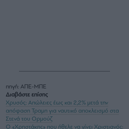
Buy-
Hold-
Sell
The
Value
Investor
Crypto
Χρηματιστηριακές
Ανακοινώσεις
Creative
Content
πηγή: ΑΠΕ-ΜΠΕ
Branded
Content
Διαβάστε επίσης
Reports
Χρυσός: Απώλειες έως και 2,2% μετά την
&
απόφαση Τραμπ για ναυτικό αποκλεισμό στα
Branded
Content
Στενά του Ορμούζ
Calendar
Ο «Χρηστάκης» που ήθελε να γίνει Χριστιανός: