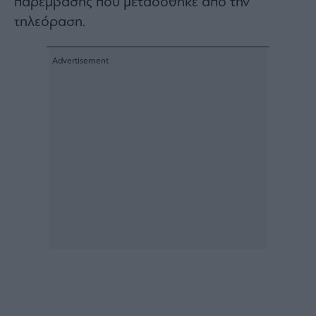
παρέμβασης που μεταδόθηκε από την
Architecture
τηλεόραση.
&
Design
Fashion
&
Art
Watches
Yachts
Table
For
Two
Μετοχές
Αγορές
Trader's
book