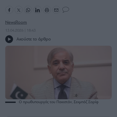
Bloomberg
Financial
Times
NewsRoom
13.04.2026 | 18:43
Ακούστε το άρθρο
The
Wiseman
Room
301
My
Story
Media
Winners
&
Losers
Ο πρωθυπουργός του Πακιστάν, Σεχμπάζ Σαρίφ
Επι-
θετικά