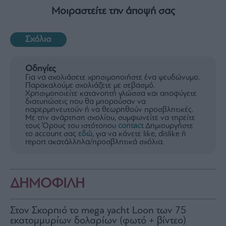
Μοιραστείτε την άποψή σας
Σχόλια
Οδηγίες
Για να σχολιάσετε χρησιμοποιήστε ένα ψευδώνυμο.
Παρακαλούμε σχολιάζετε με σεβασμό.
Χρησιμοποιείτε κατανοητή γλώσσα και αποφύγετε
διατυπώσεις που θα μπορούσαν να
παρερμηνευτούν ή να θεωρηθούν προσβλητικές.
Με την ανάρτηση σχολίου, συμφωνείτε να τηρείτε
τους Όρους του ιστότοπου
contact
Δημιουργήστε
το account σας
εδώ
, για να κάνετε like, dislike ή
report ακατάλληλα/προσβλητικά σχόλια.
ΔΗΜΟΦΙΛΗ
Στον Σκορπιό το mega yacht Loon των 75
εκατομμυρίων δολαρίων (φωτό + βίντεο)