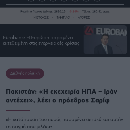
Realtime Γενικός Δείκτης:
2620.15
-0.14%
Τζίρος:
160.41 εκατ.
ΜΕΤΟΧΕΣ
ΤΑΜΠΛΟ
ΑΓΟΡΕΣ
Eurobank: Η Ευρώπη παραμένει
Ειδήσεις
εκτεθειμένη στις ενεργειακές κρίσεις
Οικονομία
Business
Τράπεζες
Ναυτιλία
Διεθνής πολιτική
Real
Estate
Πακιστάν: «Η εκεχειρία ΗΠΑ – Ιράν
Ενέργεια
αντέχει», λέει ο πρόεδρος Σαρίφ
Πολιτική
Πολιτισμός
«Η κατάπαυση του πυρός παραμένει σε ισχύ και αυτήν
Κοινωνία
τη στιγμή που μιλάω»
Law