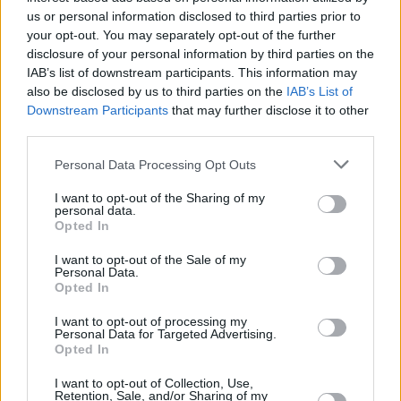
ΗΠΑ
Ιράν
Πακιστάν
ας
us or personal information disclosed to third parties prior to
οι
your opt-out. You may separately opt-out of the further
ήσης
Πόλεμος στο Ιράν
Σεχμπάζ Σαρίφ
disclosure of your personal information by third parties on the
IAB’s list of downstream participants. This information may
also be disclosed by us to third parties on the
IAB’s List of
4
news.gr
Downstream Participants
that may further disclose it to other
ghts
third parties.
rved
ΕΙΔΗΣΕΙΣ ΣΗΜΕΡΑ
Personal Data Processing Opt Outs
Eurobank: Η Ευρώπη παραμένει
I want to opt-out of the Sharing of my
εκτεθειμένη στις ενεργειακές κρίσεις
personal data.
Opted In
Alphabet: Επιστροφή στην αγορά
ομολόγων παρά τις ανησυχίες για τις
I want to opt-out of the Sale of my
Personal Data.
υπέρογκες δαπάνες στην AI
Opted In
Καρυστιανού: Ακόμα τρεις αποχωρήσεις
I want to opt-out of processing my
από την «Ελπίδα» – «Πολλά ψέματα και λίγες
Personal Data for Targeted Advertising.
Opted In
αλήθειες»
ΥΠΑΑΤ: Αποζημιώσεις 38,1 εκατ. ευρώ σε
I want to opt-out of Collection, Use,
Retention, Sale, and/or Sharing of my