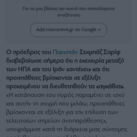
Rumors
Για να μας βλέπεις πιο συχνά στα αποτελέσματα
ESG
αναζήτησης
Today
Mononews2030
Add mononews.gr on Google
Άρθρα
Συνεντεύξεις
O πρόεδρος του
Πακιστάν
Σεχμπάζ Σαρίφ
διαβεβαίωσε σήμερα ότι η εκεχειρία μεταξύ
των ΗΠΑ και του Ιράν «αντέχει» και ότι
προσπάθειες βρίσκονται σε εξέλιξη
Les
προκειμένου να διευθετηθούν τα «αγκάθια».
Bons
«Η κατάπαυση του πυρός παραμένει σε ισχύ
Vivants
και αυτήν τη στιγμή που μιλάω, προσπάθειες
Auto
βρίσκονται σε εξέλιξη για την επίλυση των
Life
&
τελευταίων σημείων αντιπαράθεσης»,
Style
υπογράμμισε κατά τη διάρκεια μιας σύντομης
Υγεία