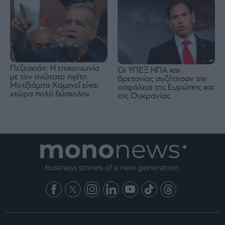
Πεζεσκιάν: Η επικοινωνία
Οι ΥΠΕΞ ΗΠΑ και
με τον ανώτατο ηγέτη
Βρετανίας συζήτησαν την
Μοτζτάμπα Χαμενεΐ είναι
ασφάλεια της Ευρώπης και
«τώρα πολύ δύσκολη»
της Ουκρανίας