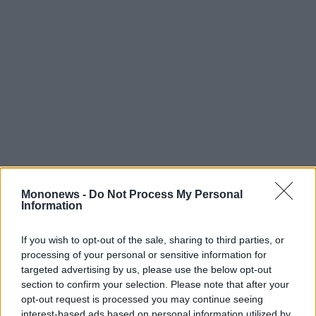
agree
to
our
Terms
and
Privacy
Notice.
You
can
opt
out
at
any
time.
This
site
is
protected
by
reCAPTCHA
and
the
Mononews -
Do Not Process My Personal
Google
Privacy
Information
Policy
and
Απορρίφθηκε η μήνυση του Τραμπ κατά της
Terms
of
If you wish to opt-out of the sale, sharing to third parties, or
Wall Street Journal για άρθρο γύρω από τον
Service
apply.
processing of your personal or sensitive information for
Τζέφρι Έπστιν
targeted advertising by us, please use the below opt-out
section to confirm your selection. Please note that after your
ότητα
opt-out request is processed you may continue seeing
ι
interest-based ads based on personal information utilized by
ίες