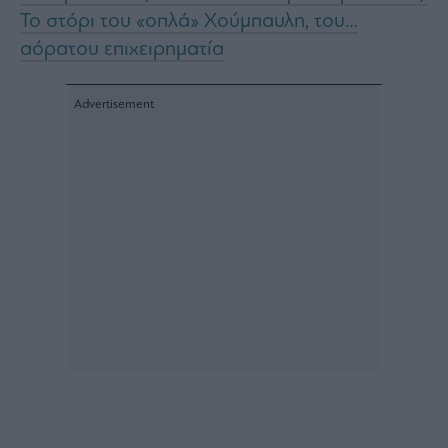
Monocle
Το στόρι του «οπλά» Χούμπαυλη, του…
Media
Lab
αόρατου επιχειρηματία
Mononews100
Εγγραφείτε
στο
Newsletter
του
mononews.gr
By
submitting
your
email,
you