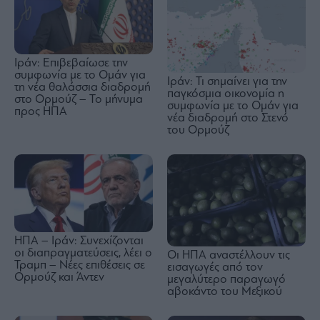
Ιράν: Επιβεβαίωσε την
συμφωνία με το Ομάν για
Ιράν: Τι σημαίνει για την
τη νέα θαλάσσια διαδρομή
παγκόσμια οικονομία η
στο Ορμούζ – Το μήνυμα
συμφωνία με το Ομάν για
προς ΗΠΑ
νέα διαδρομή στο Στενό
του Ορμούζ
ΗΠΑ – Ιράν: Συνεχίζονται
οι διαπραγματεύσεις, λέει ο
Οι ΗΠΑ αναστέλλουν τις
Τραμπ – Νέες επιθέσεις σε
εισαγωγές από τον
Ορμούζ και Άντεν
μεγαλύτερο παραγωγό
αβοκάντο του Μεξικού