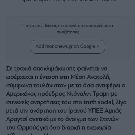
πρωθυπουργός του Ισραήλ Μπενιαμίν Νετανιάχου
Rumors
ESG
Today
Για να μας βλέπεις πιο συχνά στα αποτελέσματα
Mononews2030
αναζήτησης
Άρθρα
Συνεντεύξεις
Add mononews.gr on Google
Σε τροχιά αποκλιμάκωσης φαίνεται να
εισέρχεται η ένταση στη Μέση Ανατολή,
Les
σύμφωνα τουλάχιστον με τα όσα αναφέρει ο
Bons
Αμερικάνος πρόεδρος Ντόναλντ Τραμπ με
Vivants
συνεχείς αναρτήσεις του στο truth social, λίγο
Auto
μετά την ανάρτηση του Ιρανού ΥΠΕΞ Αμπάς
Life
&
Αραγτσί σχετικά με το άνοιγμα των Στενών
Style
του Ορμούζ για όσο διαρκή η εκεχειρία
Υγεία