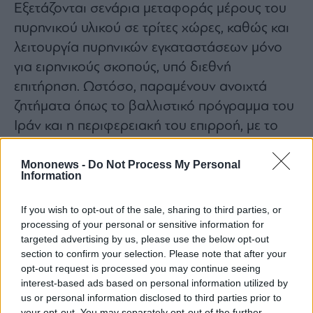
Εξετάζονται σενάρια μεταφοράς μέρους του
πυρηνικού υλικού σε τρίτες χώρες, καθώς και
λειτουργία πυρηνικών εγκαταστάσεων μόνο
για ειρηνικούς σκοπούς, υπό διεθνή
επιτήρηση. Ωστόσο, παραμένουν ανοιχτά
ζητήματα όπως το βαλλιστικό πρόγραμμα του
Ιράν και η περιφερειακή του επιρροή, με το
Ισραήλ και κύκλους στις ΗΠΑ να ζητούν τη
συμπερίληψή τους στη συμφωνία.
Mononews -
Do Not Process My Personal
Information
Ο Τραμπ δήλωσε ότι οι δύο πλευρές
βρίσκονται «πολύ κοντά» σε συμφωνία και ότι
If you wish to opt-out of the sale, sharing to third parties, or
νέος γύρος συνομιλιών αναμένεται άμεσα,
processing of your personal or sensitive information for
targeted advertising by us, please use the below opt-out
πιθανότατα στο Ισλαμαμπάντ, με τη
section to confirm your selection. Please note that after your
διαμεσολάβηση του Πακιστάν και τη στήριξη
opt-out request is processed you may continue seeing
χωρών όπως η Αίγυπτος και η Τουρκία.
interest-based ads based on personal information utilized by
us or personal information disclosed to third parties prior to
Παράλληλα, άφησε ανοιχτό το ενδεχόμενο
your opt-out. You may separately opt-out of the further