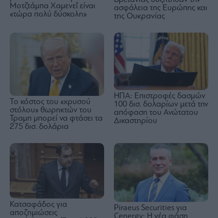
Μοτζτάμπα Χαμενεΐ είναι
ασφάλεια της Ευρώπης και
«τώρα πολύ δύσκολη»
της Ουκρανίας
ΗΠΑ: Επιστροφές δασμών
Το κόστος του «χρυσού
100 δισ. δολαρίων μετά την
στόλου» θωρηκτών του
απόφαση του Ανώτατου
Τραμπ μπορεί να φτάσει τα
Δικαστηρίου
275 δισ. δολάρια
Κατσαφάδος για
Piraeus Securities για
αποζημιώσεις
Cenergy: Η νέα φάση