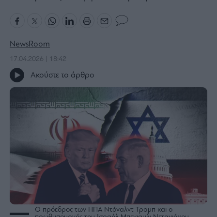
Bloomberg
Financial
Times
NewsRoom
17.04.2026 | 18:42
Ακούστε το άρθρο
The
Wiseman
Room
301
My
Story
Media
Winners
&
Losers
Επι-
θετικά
Ο πρόεδρος των ΗΠΑ Ντόναλντ Τραμπ και ο