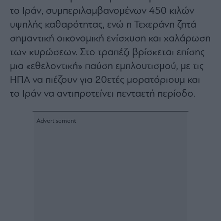
ας
το Ιράν, συμπεριλαμβανομένων 450 κιλών
οι
ήσης
υψηλής καθαρότητας, ενώ η Τεχεράνη ζητά
σημαντική οικονομική ενίσχυση και χαλάρωση
των κυρώσεων. Στο τραπέζι βρίσκεται επίσης
4
news.gr
μια «εθελοντική» παύση εμπλουτισμού, με τις
ghts
rved
ΗΠΑ να πιέζουν για 20ετές μορατόριουμ και
το Ιράν να αντιπροτείνει πενταετή περίοδο.