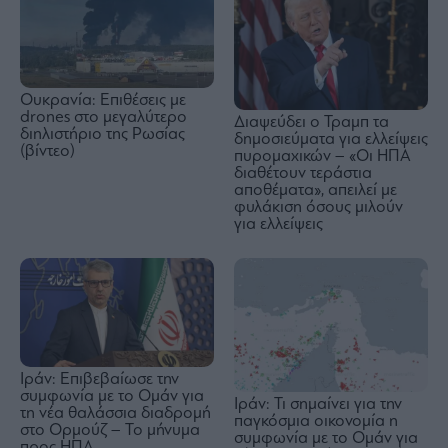
Ουκρανία: Επιθέσεις με
drones στο μεγαλύτερο
Διαψεύδει ο Τραμπ τα
διηλιστήριο της Ρωσίας
δημοσιεύματα για ελλείψεις
(βίντεο)
πυρομαχικών – «Οι ΗΠΑ
διαθέτουν τεράστια
αποθέματα», απειλεί με
φυλάκιση όσους μιλούν
για ελλείψεις
Ιράν: Επιβεβαίωσε την
συμφωνία με το Ομάν για
Ιράν: Τι σημαίνει για την
τη νέα θαλάσσια διαδρομή
παγκόσμια οικονομία η
στο Ορμούζ – Το μήνυμα
συμφωνία με το Ομάν για
προς ΗΠΑ