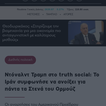
Realtime Γενικός Δείκτης:
2630.87
0.27%
Τζίρος:
118.80 εκατ.
ΜΕΤΟΧΕΣ
ΤΑΜΠΛΟ
ΑΓΟΡΕΣ
Θεοδωρικάκος: «Στηρίζουμε την
βιομηχανία για μια οικονομία πιο
Ειδήσεις
ανταγωνιστική με καλύτερους
Οικονομία
μισθούς»
Business
Τράπεζες
Ναυτιλία
Διεθνής πολιτική
Real
Estate
Ντόναλντ Τραμπ στο truth social: Το
Ενέργεια
Ιράν συμφωνήσε να ανοίξει για
Πολιτική
πάντα τα Στενά του Ορμούζ
Πολιτισμός
Κοινωνία
Οι αναρτήσεις του Αμερικανού Προέδρου
Law