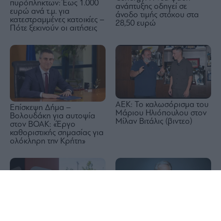
πυρόπληκτων: Έως 1.000
ανάπτυξης οδηγεί σε
ευρώ ανά τ.μ. για
άνοδο τιμής στόχου στα
κατεστραμμένες κατοικίες –
28,50 ευρώ
Πότε ξεκινούν οι αιτήσεις
ΑΕΚ: Το καλωσόρισμα του
Επίσκεψη Δήμα –
Μάριου Ηλιόπουλου στον
Βολουδάκη για αυτοψία
Μίλαν Βιτάλις (βιντεο)
στον ΒΟΑΚ: «Έργο
καθοριστικής σημασίας για
ολόκληρη την Κρήτη»
1x