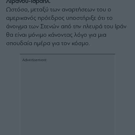
Λίβανου-Ισραήλ.
Architecture
Ωστόσο, μεταξύ των αναρτήσεων του ο
&
αμερικανός πρόεδρος υποστήριξε ότι το
Design
άνοιγμα των Στενών από την πλευρά του Ιράν
Fashion
&
θα είναι μόνιμο κάνοντας λόγο για μια
Art
σπουδαία ημέρα για τον κόσμο.
Watches
Yachts
Table
For
Two
Μετοχές
Αγορές
Trader's
book