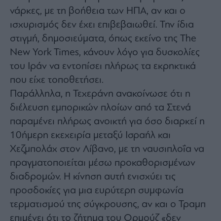
Monocle
νάρκες, με τη βοήθεια των ΗΠΑ, αν και ο
Media
Lab
ισχυρισμός δεν έχει επιβεβαιωθεί. Την ίδια
στιγμή, δημοσιεύματα, όπως εκείνο της The
New York Times, κάνουν λόγο για δυσκολίες
Mononews100
του Ιράν να εντοπίσει πλήρως τα εκρηκτικά
που είχε τοποθετήσει.
Παράλληλα, η Τεχεράνη ανακοίνωσε ότι η
Εγγραφείτε
διέλευση εμπορικών πλοίων από τα Στενά
στο
παραμένει πλήρως ανοικτή για όσο διαρκεί η
Newsletter
του
10ήμερη εκεχειρία μεταξύ Ισραήλ και
mononews.gr
Χεζμπολάχ στον Λίβανο, με τη ναυσιπλοΐα να
πραγματοποιείται μέσω προκαθορισμένων
διαδρομών. Η κίνηση αυτή ενισχύει τις
προσδοκίες για μια ευρύτερη συμφωνία
By
τερματισμού της σύγκρουσης, αν και ο Τραμπ
submitting
your
email,
επιμένει ότι το ζήτημα του Ορμούζ «δεν
you