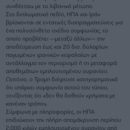
agree
συνδέεται» με το λιβανικό μέτωπο.
to
our
Στο διπλωματικό πεδίο, ΗΠΑ και Ιράν
Terms
and
Privacy
βρίσκονται σε εντατικές διαπραγματεύσεις για
Notice.
You
ένα πολυσύνθετο σχέδιο συμφωνίας, το
can
opt
οποίο προβλέπει —μεταξύ άλλων— την
out
at
any
αποδέσμευση έως και 20 δισ. δολαρίων
time.
This
παγωμένων ιρανικών κεφαλαίων με
site
is
αντάλλαγμα τον περιορισμό ή τη μεταφορά
protected
by
reCAPTCHA
αποθεμάτων εμπλουτισμένου ουρανίου.
and
the
Ωστόσο, ο Τραμπ διέψευσε κατηγορηματικά
Google
Privacy
ότι υπάρχει συμφωνία αυτού του τύπου,
Policy
and
Terms
τονίζοντας ότι «δεν θα δοθούν χρήματα με
of
Service
κανέναν τρόπο».
apply.
Σύμφωνα με πληροφορίες, οι ΗΠΑ
επιδιώκουν την πλήρη απομάκρυνση περίπου
ότητα
ι
2.000 κιλών εμπλουτισμένου ουρανίου από
ίες