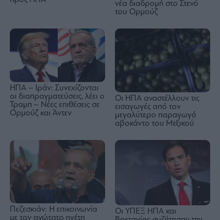
νέα διαδρομή στο Στενό
του Ορμούζ
ΗΠΑ – Ιράν: Συνεχίζονται
οι διαπραγματεύσεις, λέει ο
Οι ΗΠΑ αναστέλλουν τις
Τραμπ – Νέες επιθέσεις σε
εισαγωγές από τον
Ορμούζ και Άντεν
μεγαλύτερο παραγωγό
αβοκάντο του Μεξικού
Πεζεσκιάν: Η επικοινωνία
Οι ΥΠΕΞ ΗΠΑ και
με τον ανώτατο ηγέτη
Βρετανίας συζήτησαν την