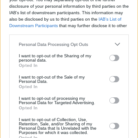
παράτασης της εκεχειρίας.
disclosure of your personal information by third parties on the
Σε πολιτικό επίπεδο, ο Αμερικανός πρόεδρος
IAB’s list of downstream participants. This information may
also be disclosed by us to third parties on the
IAB’s List of
εξαπέλυσε νέα επίθεση κατά του NATO,
Downstream Participants
that may further disclose it to other
χαρακτηρίζοντάς το «άχρηστο» και «χάρτινη
third parties.
τίγρη», ενώ υποστήριξε ότι οι ΗΠΑ δεν
Personal Data Processing Opt Outs
χρειάζονται τη συνδρομή του στη διαχείριση
της κρίσης.
I want to opt-out of the Sharing of my
personal data.
Οι εξελίξεις αυτές είχαν άμεσο αντίκτυπο στις
Opted In
αγορές, με τα διεθνή χρηματιστήρια να
I want to opt-out of the Sale of my
καταγράφουν ισχυρή άνοδο. Στην Ευρώπη, οι
Personal Data.
Opted In
βασικοί δείκτες κινήθηκαν ανοδικά, ενώ στο
ελληνικό χρηματιστήριο ο Γενικός Δείκτης
I want to opt-out of processing my
Personal Data for Targeted Advertising.
πέρασε σε θετικό έδαφος, με τις τραπεζικές
Opted In
μετοχές να ηγούνται της ανόδου,
I want to opt-out of Collection, Use,
Retention, Sale, and/or Sharing of my
καταγράφοντας κέρδη άνω του 5%.
Personal Data that Is Unrelated with the
Purposes for which it was collected.
Opted In