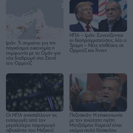
ΗΠΑ – Ιράν: Συνεχίζονται
οι διαπραγματεύσεις, λέει ο
Ιράν: Τι σημαίνει για την
Τραμπ – Νέες επιθέσεις σε
παγκόσμια οικονομία η
Ορμούζ και Άντεν
συμφωνία με το Ομάν για
νέα διαδρομή στο Στενό
του Ορμούζ
Οι ΗΠΑ αναστέλλουν τις
Πεζεσκιάν: Η επικοινωνία
εισαγωγές από τον
με τον ανώτατο ηγέτη
μεγαλύτερο παραγωγό
Μοτζτάμπα Χαμενεΐ είναι
αβοκάντο του Μεξικού
«τώρα πολύ δύσκολη»