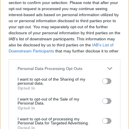
section to confirm your selection. Please note that after your
opt-out request is processed you may continue seeing
interest-based ads based on personal information utilized by
us or personal information disclosed to third parties prior to
your opt-out. You may separately opt-out of the further
disclosure of your personal information by third parties on the
IAB’s list of downstream participants. This information may
also be disclosed by us to third parties on the
IAB’s List of
Downstream Participants
that may further disclose it to other
third parties.
Τραμπ: Μυστική αποστολή των ΗΠΑ στα Στενά
Personal Data Processing Opt Outs
του Ορμούζ για τη μεταφορά 100 εκατ.
I want to opt-out of the Sharing of my
βαρελιών πετρελαίου
personal data.
Opted In
Φάμελλος σε Πολάκη: Στηρίζουμε την
πρωτοβουλία Τσίπρα για προοδευτική
I want to opt-out of the Sale of my
Personal Data.
κυβέρνηση – Η ενότητα είναι η ταυτότητά μας
Opted In
Γκουτέρες: Κίνδυνος ολοκληρωτικoύ πολέμου
I want to opt-out of processing my
στη Μέση Ανατολή μετά τη νέα κλιμάκωση
Personal Data for Targeted Advertising.
Opted In