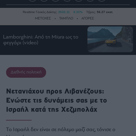
Realtime Γενικός Δείκτης:
2632.11
0.31%
Τζίρος:
56.27 εκατ.
ΜΕΤΟΧΕΣ
ΤΑΜΠΛΟ
ΑΓΟΡΕΣ
Lamborghini: Από τη Miura ως το
Ειδήσεις
φεγγάρι (video)
Οικονομία
Business
Τράπεζες
Διεθνής πολιτική
Ναυτιλία
Real
Νετανιάχου προς Λιβανέζους:
Estate
Ενώστε τις δυνάμεις σας με το
Ενέργεια
Ισραήλ κατά της Χεζμπολάχ
Πολιτική
Πολιτισμός
Κοινωνία
Το Ισραήλ δεν είναι σε πόλεμο μαζί σας, τόνισε ο
Law