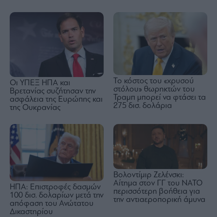
Το κόστος του «χρυσού
Οι ΥΠΕΞ ΗΠΑ και
στόλου» θωρηκτών του
Βρετανίας συζήτησαν την
Τραμπ μπορεί να φτάσει τα
ασφάλεια της Ευρώπης και
275 δισ. δολάρια
της Ουκρανίας
Βολοντίμιρ Ζελένσκι:
Αίτημα στον ΓΓ του ΝΑΤΟ
ΗΠΑ: Επιστροφές δασμών
περισσότερη βοήθεια για
100 δισ. δολαρίων μετά την
την αντιαεροπορική άμυνα
απόφαση του Ανώτατου
Δικαστηρίου