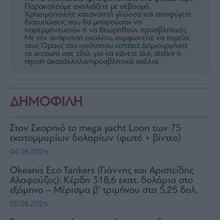
Παρακαλούμε σχολιάζετε με σεβασμό.
Χρησιμοποιείτε κατανοητή γλώσσα και αποφύγετε
διατυπώσεις που θα μπορούσαν να
παρερμηνευτούν ή να θεωρηθούν προσβλητικές.
Με την ανάρτηση σχολίου, συμφωνείτε να τηρείτε
τους Όρους του ιστότοπου
contact
Δημιουργήστε
το account σας
εδώ
, για να κάνετε like, dislike ή
report ακατάλληλα/προσβλητικά σχόλια.
ΔΗΜΟΦΙΛΗ
Στον Σκορπιό το mega yacht Loon των 75
εκατομμυρίων δολαρίων (φωτό + βίντεο)
04.08.2026
Okeanis Eco Tankers (Γιάννης και Αριστείδης
Αλαφούζος): Κέρδη 318,6 εκατ. δολάρια στο
εξάμηνο – Μέρισμα β’ τριμήνου στα 5,25 δολ.
05.08.2026