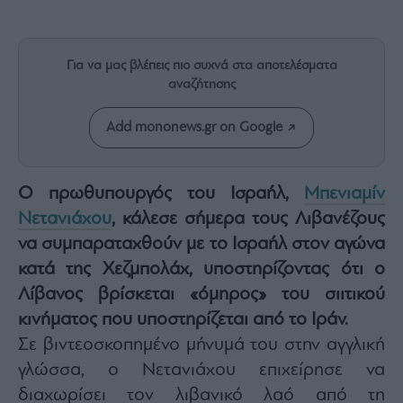
Rumors
ESG
Today
Για να μας βλέπεις πιο συχνά στα αποτελέσματα
Mononews2030
αναζήτησης
Άρθρα
Add mononews.gr on Google
Συνεντεύξεις
Ο πρωθυπουργός του Ισραήλ,
Μπενιαμίν
Νετανιάχου
, κάλεσε σήμερα τους Λιβανέζους
να συμπαραταχθούν με το Ισραήλ στον αγώνα
Les
Bons
κατά της Χεζμπολάχ, υποστηρίζοντας ότι ο
Vivants
Λίβανος βρίσκεται «όμηρος» του σιιτικού
Auto
κινήματος που υποστηρίζεται από το Ιράν.
Life
Σε βιντεοσκοπημένο μήνυμά του στην αγγλική
&
γλώσσα, ο Νετανιάχου επιχείρησε να
Style
διαχωρίσει τον λιβανικό λαό από τη
Υγεία