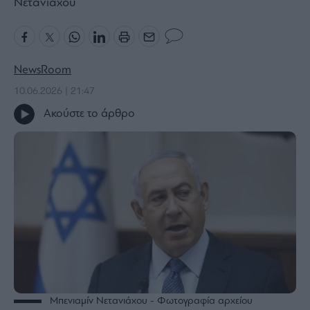
Νετανιάχου
Bloomberg
Financial
Times
NewsRoom
10.06.2026 | 21:47
Ακούστε το άρθρο
The
Wiseman
Room
301
My
Story
Media
Winners
&
Losers
Επι-
θετικά
Μπενιαμίν Νετανιάχου - Φωτογραφία αρχείου