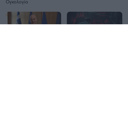
Ογκολογία
1x
Γύρισαν σε αρνητικό οι
ασιατικές αγορές: Πτώση
Δένδιας για τα έξι χρόνια
1% για τον Nikkei, βουτιά
από την υπογραφή της
4,5% για τον Kospi μετά το
Συμφωνίας Οριοθέτησης
ράλι
ΑΟΖ με την Αίγυπτο:
«Κατοχυρώσαμε το εθνικό
συμφέρον»
Liquimar (Δημήτρης
Παπαδημητρίου):
Ναυπηγεί πλοίο Aframax
NBG Securities για