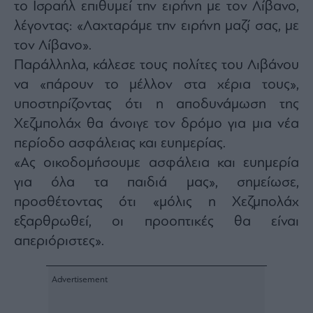
Monocle
το Ισραήλ επιθυμεί την ειρήνη με τον Λίβανο,
Media
λέγοντας: «Λαχταράμε την ειρήνη μαζί σας, με
Lab
τον Λίβανο».
Παράλληλα, κάλεσε τους πολίτες του Λιβάνου
να «πάρουν το μέλλον στα χέρια τους»,
Mononews100
υποστηρίζοντας ότι η αποδυνάμωση της
Χεζμπολάχ θα άνοιγε τον δρόμο για μια νέα
περίοδο ασφάλειας και ευημερίας.
Εγγραφείτε
«Ας οικοδομήσουμε ασφάλεια και ευημερία
στο
Newsletter
για όλα τα παιδιά μας», σημείωσε,
του
προσθέτοντας ότι «μόλις η Χεζμπολάχ
mononews.gr
εξαρθρωθεί, οι προοπτικές θα είναι
απεριόριστες».
By
submitting
your
email,
you