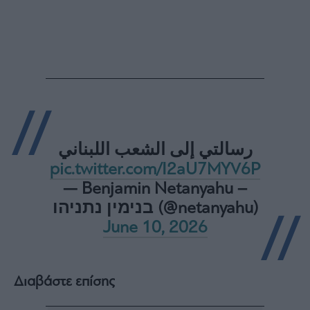
ας
οι
ήσης
4
news.gr
ghts
rved
رسالتي إلى الشعب اللبناني
pic.twitter.com/I2aU7MYV6P
— Benjamin Netanyahu –
בנימין נתניהו (@netanyahu)
June 10, 2026
Διαβάστε επίσης