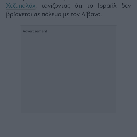
Χεζμπολάχ
, τονίζοντας ότι το Ισραήλ δεν
Architecture
&
βρίσκεται σε πόλεμο με τον Λίβανο.
Design
Fashion
&
Art
Watches
Yachts
Table
For
Two
Μετοχές
Αγορές
Trader's
book