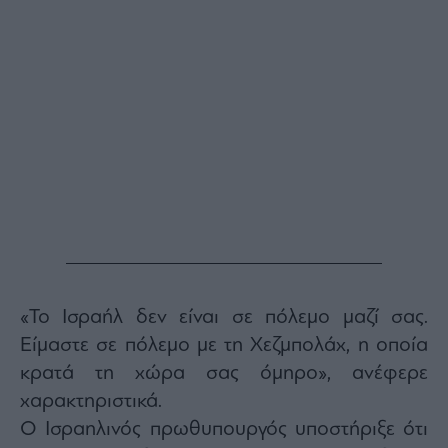
Buy-
Hold-
Sell
The
Value
Investor
Crypto
Χρηματιστηριακές
Ανακοινώσεις
Creative
Content
Branded
«Το Ισραήλ δεν είναι σε πόλεμο μαζί σας.
Content
Είμαστε σε πόλεμο με τη Χεζμπολάχ, η οποία
Reports
&
κρατά τη χώρα σας όμηρο», ανέφερε
Branded
χαρακτηριστικά.
Content
Calendar
Ο Ισραηλινός πρωθυπουργός υποστήριξε ότι