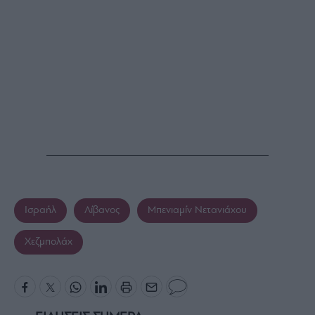
Ισραήλ
Λίβανος
Μπενιαμίν Νετανιάχου
Χεζμπολάχ