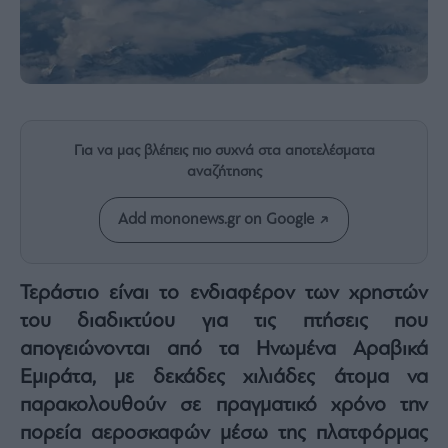
Rumors
ESG
Today
Mononews2030
Άρθρα
Συνεντεύξεις
Για να μας βλέπεις πιο συχνά στα αποτελέσματα
αναζήτησης
Add mononews.gr on Google
Les
Τεράστιο είναι το ενδιαφέρον των χρηστών
Bons
Vivants
του διαδικτύου για τις πτήσεις που
Auto
απογειώνονται από τα Ηνωμένα Αραβικά
Life
Εμιράτα, με δεκάδες χιλιάδες άτομα να
&
παρακολουθούν σε πραγματικό χρόνο την
Style
πορεία αεροσκαφών μέσω της πλατφόρμας
Υγεία