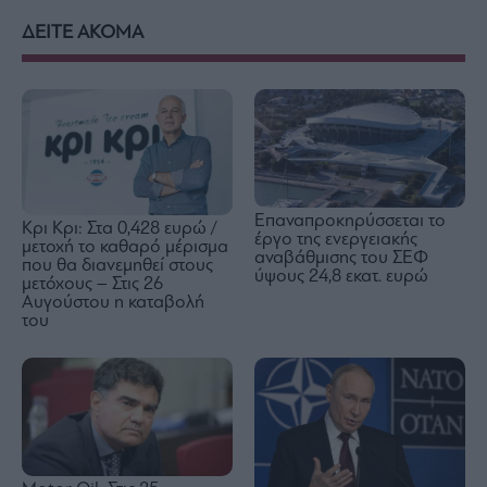
ΔΕΙΤΕ ΑΚΟΜΑ
Επαναπροκηρύσσεται το
Κρι Κρι: Στα 0,428 ευρώ /
έργο της ενεργειακής
μετοχή το καθαρό μέρισμα
αναβάθμισης του ΣΕΦ
που θα διανεμηθεί στους
ύψους 24,8 εκατ. ευρώ
μετόχους – Στις 26
Αυγούστου η καταβολή
του