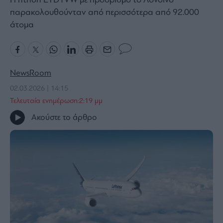
Η πτήση ETD1VW με προορισμό το Λονδίνο
παρακολουθούνταν από περισσότερα από 92.000
Bloomberg
άτομα
Financial
Times
NewsRoom
The
02.03.2026 | 14:15
Wiseman
Τελευταία ενημέρωση:2:19 μμ
Room
Ακούστε το άρθρο
301
My
Story
Media
Winners
&
Losers
Επι-
θετικά