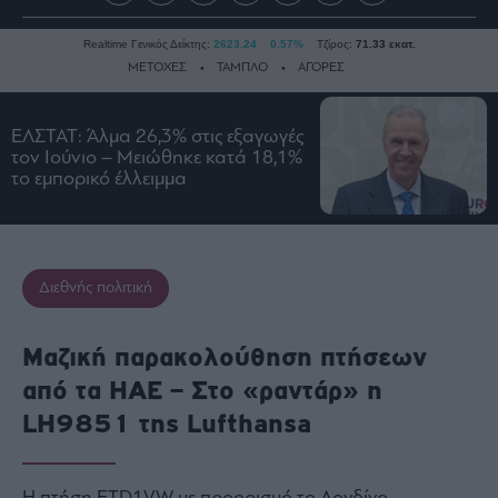
Realtime Γενικός Δείκτης:
2623.24
0.57%
Τζίρος:
71.33 εκατ.
ΜΕΤΟΧΕΣ
ΤΑΜΠΛΟ
ΑΓΟΡΕΣ
ΕΛΣΤΑΤ: Άλμα 26,3% στις εξαγωγές
Ειδήσεις
τον Ιούνιο – Μειώθηκε κατά 18,1%
το εμπορικό έλλειμμα
Οικονομία
Business
Τράπεζες
Ναυτιλία
Διεθνής πολιτική
Real
Estate
Μαζική παρακολούθηση πτήσεων
Ενέργεια
από τα ΗΑΕ – Στο «ραντάρ» η
Πολιτική
LH9851 της Lufthansa
Πολιτισμός
Κοινωνία
Law