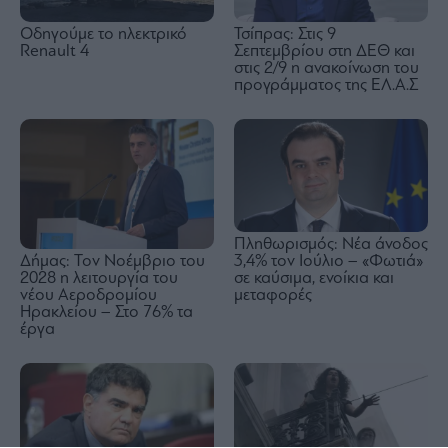
Οδηγούμε το ηλεκτρικό
Τσίπρας: Στις 9
Renault 4
Σεπτεμβρίου στη ΔΕΘ και
στις 2/9 η ανακοίνωση του
προγράμματος της ΕΛ.Α.Σ
Πληθωρισμός: Νέα άνοδος
Δήμας: Τον Νοέμβριο του
3,4% τον Ιούλιο – «Φωτιά»
2028 η λειτουργία του
σε καύσιμα, ενοίκια και
νέου Αεροδρομίου
μεταφορές
Ηρακλείου – Στο 76% τα
έργα