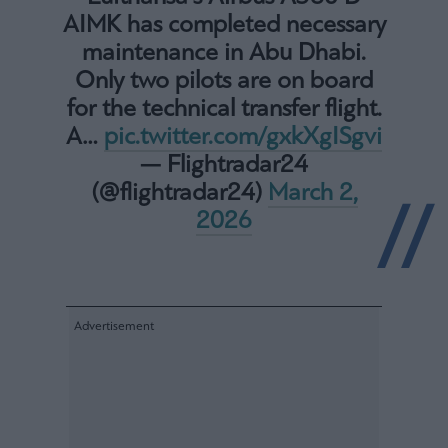
agree
AIMK has completed necessary
to
our
Terms
maintenance in Abu Dhabi.
and
Privacy
Only two pilots are on board
Notice.
You
for the technical transfer flight.
can
opt
out
A…
pic.twitter.com/gxkXgISgvi
at
any
— Flightradar24
time.
This
(@flightradar24)
March 2,
site
is
protected
2026
by
reCAPTCHA
and
the
Google
Privacy
Policy
and
Terms
of
Service
apply.
ότητα
ι
ίες