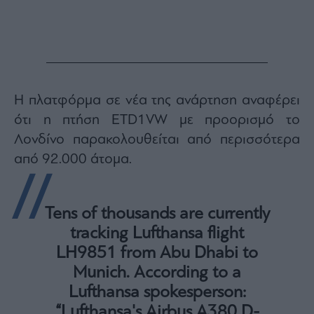
Monocle
Media
Lab
Mononews100
Η πλατφόρμα σε νέα της ανάρτηση αναφέρει
ότι η πτήση ETD1VW με προορισμό το
Λονδίνο παρακολουθείται από περισσότερα
Εγγραφείτε
από 92.000 άτομα.
στο
Newsletter
του
mononews.gr
Tens of thousands are currently
tracking Lufthansa flight
LH9851 from Abu Dhabi to
Munich. According to a
By
submitting
Lufthansa spokesperson:
your
email,
“Lufthansa's Airbus A380 D-
you