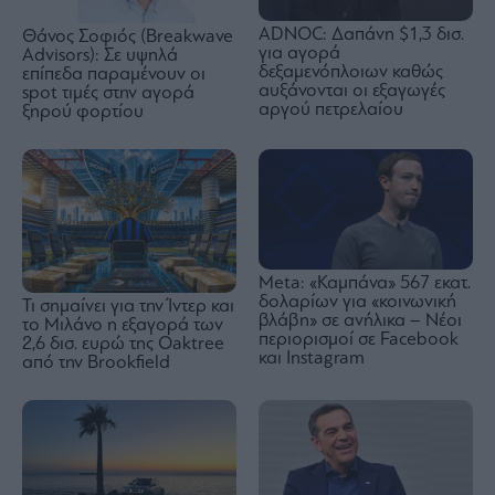
ADNOC: Δαπάνη $1,3 δισ.
Θάνος Σοφιός (Breakwave
για αγορά
Advisors): Σε υψηλά
δεξαμενόπλοιων καθώς
επίπεδα παραμένουν οι
αυξάνονται οι εξαγωγές
spot τιμές στην αγορά
αργού πετρελαίου
ξηρού φορτίου
Meta: «Καμπάνα» 567 εκατ.
δολαρίων για «κοινωνική
Τι σημαίνει για την Ίντερ και
βλάβη» σε ανήλικα – Νέοι
το Μιλάνο η εξαγορά των
περιορισμοί σε Facebook
2,6 δισ. ευρώ της Oaktree
και Instagram
από την Brookfield