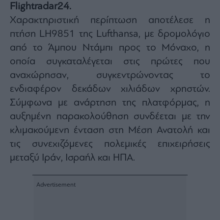
Flightradar24.
Architecture
Χαρακτηριστική περίπτωση αποτέλεσε η
&
Design
πτήση LH9851 της Lufthansa, με δρομολόγιο
Fashion
από το Άμπου Ντάμπι προς το Μόναχο, η
&
οποία συγκαταλέγεται στις πρώτες που
Art
αναχώρησαν, συγκεντρώνοντας το
Watches
ενδιαφέρον δεκάδων χιλιάδων χρηστών.
Yachts
Σύμφωνα με ανάρτηση της πλατφόρμας, η
Table
For
αυξημένη παρακολούθηση συνδέεται με την
Two
κλιμακούμενη ένταση στη Μέση Ανατολή και
τις συνεχιζόμενες πολεμικές επιχειρήσεις
μεταξύ Ιράν, Ισραήλ και ΗΠΑ.
Μετοχές
Αγορές
Trader's
book