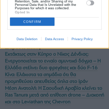
Retention, Sale, and/or Sharing of my
Personal Data that Is Unrelated with the
Purposes for which it was collected.
Opted In
CONFIRM
Data Deletion
Data Access
Privacy Policy
Διαβάστε επίσης
Εκτάκτως στην Κύπρο ο Νίκος Δένδιας:
Ενεργοποιείται το ενιαίο αμυντικό δόγμα – Η
Ελλάδα στέλνει δυο φρεγάτες και δύο F-16
Κίνα: Ελάχιστα τα σημάδια ότι θα
προμηθεύσει απευθείας όπλα στο Ιράν
Mέση Ανατολή: Η Σαουδική Αραβία κλείνει το
Ras Tanura μετά από επίθεση drone – Διακοπή
και στο Leviathan της Chevron