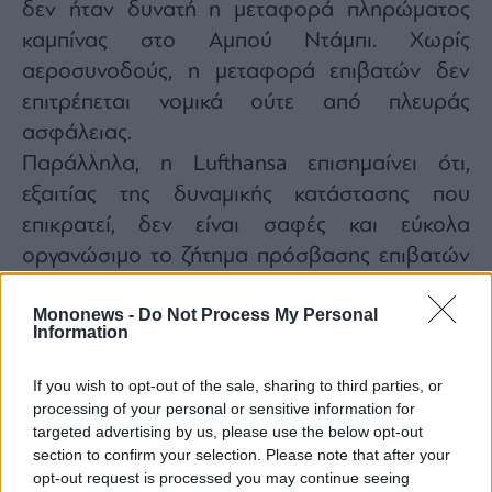
δεν ήταν δυνατή η μεταφορά πληρώματος
καμπίνας στο Αμπού Ντάμπι. Χωρίς
αεροσυνοδούς, η μεταφορά επιβατών δεν
επιτρέπεται νομικά ούτε από πλευράς
ασφάλειας.
Παράλληλα, η Lufthansa επισημαίνει ότι,
εξαιτίας της δυναμικής κατάστασης που
επικρατεί, δεν είναι σαφές και εύκολα
οργανώσιμο το ζήτημα πρόσβασης επιβατών
στο αεροδρόμιο του Αμπού Ντάμπι, ενώ δεν
Mononews -
Do Not Process My Personal
μπορεί να διασφαλιστεί αξιόπιστος
Information
προγραμματισμός για check-in, ελέγχους
ασφαλείας και επιβίβαση.
If you wish to opt-out of the sale, sharing to third parties, or
processing of your personal or sensitive information for
targeted advertising by us, please use the below opt-out
section to confirm your selection. Please note that after your
opt-out request is processed you may continue seeing