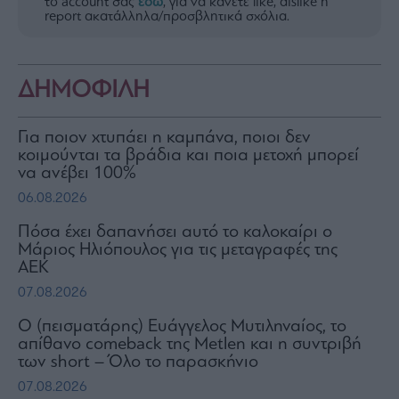
το account σας
εδώ
, για να κάνετε like, dislike ή
report ακατάλληλα/προσβλητικά σχόλια.
ΔΗΜΟΦΙΛΗ
Για ποιον χτυπάει η καμπάνα, ποιοι δεν
κοιμούνται τα βράδια και ποια μετοχή μπορεί
να ανέβει 100%
06.08.2026
Πόσα έχει δαπανήσει αυτό το καλοκαίρι ο
Μάριος Ηλιόπουλος για τις μεταγραφές της
ΑΕΚ
07.08.2026
Ο (πεισματάρης) Ευάγγελος Μυτιληναίος, το
απίθανο comeback της Μetlen και η συντριβή
των short – Όλο το παρασκήνιο
07.08.2026