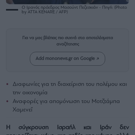
Rumors
Ο Ιρανός πρόεδρος Μασούντ Πεζεσκιάν - Πηγή: (Photo
ESG
by ATTA KENARE / AFP)
Today
Mononews2030
Άρθρα
Για να μας βλέπεις πιο συχνά στα αποτελέσματα
Συνεντεύξεις
αναζήτησης
Add mononews.gr on Google
Les
Διαφωνίες για τη διαχείριση του πολέμου και
Bons
την οικονομία
Vivants
Αναφορές για απομόνωση του Μοτζτάμπα
Auto
Χαμενεΐ
Life
&
Style
Η σύγκρουση Ισραήλ και Ιράν δεν
Υγεία