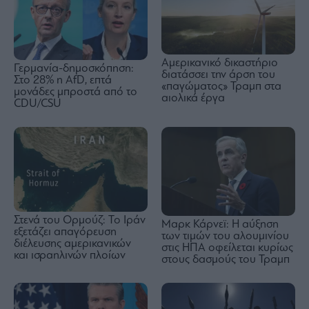
Αμερικανικό δικαστήριο
Γερμανία-δημοσκόπηση:
διατάσσει την άρση του
Στο 28% η AfD, επτά
«παγώματος» Τραμπ στα
μονάδες μπροστά από το
αιολικά έργα
CDU/CSU
Στενά του Ορμούζ: Το Ιράν
Μαρκ Κάρνεϊ: Η αύξηση
εξετάζει απαγόρευση
των τιμών του αλουμινίου
διέλευσης αμερικανικών
στις ΗΠΑ οφείλεται κυρίως
και ισραηλινών πλοίων
στους δασμούς του Τραμπ