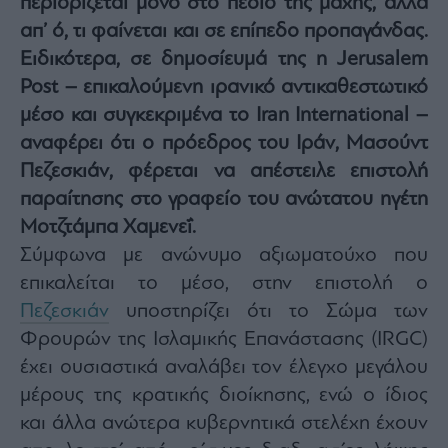
περιορίζεται μόνο στο πεδίο της μάχης, αλλά
Architecture
απ’ ό, τι φαίνεται και σε επίπεδο προπαγάνδας.
&
Ειδικότερα, σε δημοσίευμά της η Jerusalem
Design
Post – επικαλούμενη ιρανικό αντικαθεστωτικό
Fashion
&
μέσο και συγκεκριμένα το Iran International –
Art
αναφέρει ότι ο πρόεδρος του Ιράν, Μασούντ
Watches
Πεζεσκιάν, φέρεται να απέστειλε επιστολή
Yachts
παραίτησης στο γραφείο του ανώτατου ηγέτη
Table
Μοτζτάμπα Χαμενεΐ.
For
Two
Σύμφωνα με ανώνυμο αξιωματούχο που
επικαλείται το μέσο, στην επιστολή ο
Πεζεσκιάν
υποστηρίζει ότι το Σώμα των
Φρουρών της Ισλαμικής Επανάστασης (IRGC)
Μετοχές
έχει ουσιαστικά αναλάβει τον έλεγχο μεγάλου
Αγορές
μέρους της κρατικής διοίκησης, ενώ ο ίδιος
Trader's
και άλλα ανώτερα κυβερνητικά στελέχη έχουν
book