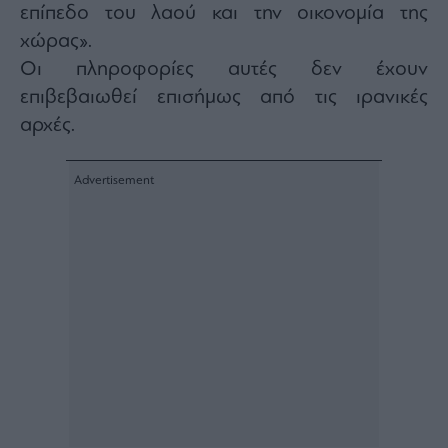
επίπεδο του λαού και την οικονομία της
ας
οι
χώρας».
ήσης
Οι πληροφορίες αυτές δεν έχουν
επιβεβαιωθεί επισήμως από τις ιρανικές
4
news.gr
αρχές.
ghts
rved