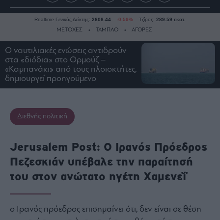
Realtime Γενικός Δείκτης:
2608.44
-0.59%
Τζίρος:
289.59 εκατ.
ΜΕΤΟΧΕΣ
ΤΑΜΠΛΟ
ΑΓΟΡΕΣ
Ο ναυτιλιακές ενώσεις αντιδρούν
στα «διόδια» στο Ορμούζ –
Ειδήσεις
«Καμπανάκι» από τους πλοιοκτήτες,
δημιουργεί προηγούμενο
Οικονομία
Business
Τράπεζες
Διεθνής πολιτική
Ναυτιλία
Real
Jerusalem Post: Ο Ιρανός Πρόεδρος
Estate
Πεζεσκιάν υπέβαλε την παραίτησή
Ενέργεια
του στον ανώτατο ηγέτη Χαμενεΐ
Πολιτική
Πολιτισμός
Κοινωνία
ο Ιρανός πρόεδρος επισημαίνει ότι, δεν είναι σε θέση
Law