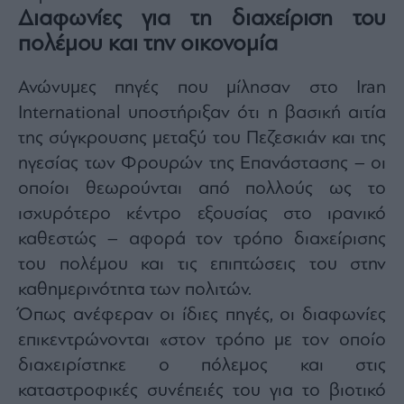
agree
Διαφωνίες για τη διαχείριση του
to
our
πολέμου και την οικονομία
Terms
and
Privacy
Notice.
Ανώνυμες πηγές που μίλησαν στο Iran
You
can
opt
International υποστήριξαν ότι η βασική αιτία
out
at
της σύγκρουσης μεταξύ του Πεζεσκιάν και της
any
time.
ηγεσίας των Φρουρών της Επανάστασης – οι
This
site
is
οποίοι θεωρούνται από πολλούς ως το
protected
by
ισχυρότερο κέντρο εξουσίας στο ιρανικό
reCAPTCHA
and
καθεστώς – αφορά τον τρόπο διαχείρισης
the
Google
Privacy
του πολέμου και τις επιπτώσεις του στην
Policy
and
καθημερινότητα των πολιτών.
Terms
of
Όπως ανέφεραν οι ίδιες πηγές, οι διαφωνίες
Service
apply.
επικεντρώνονται «στον τρόπο με τον οποίο
διαχειρίστηκε ο πόλεμος και στις
ότητα
καταστροφικές συνέπειές του για το βιοτικό
ι
ίες