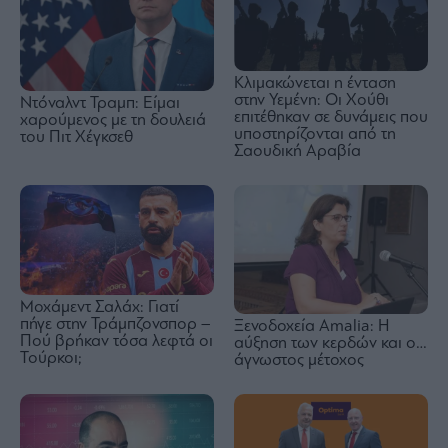
Κλιμακώνεται η ένταση
στην Υεμένη: Οι Χούθι
Ντόναλντ Τραμπ: Είμαι
επιτέθηκαν σε δυνάμεις που
χαρούμενος με τη δουλειά
υποστηρίζονται από τη
του Πιτ Χέγκσεθ
Σαουδική Αραβία
Μοχάμεντ Σαλάχ: Γιατί
πήγε στην Τράμπζονσπορ –
Ξενοδοχεία Amalia: H
Πού βρήκαν τόσα λεφτά οι
αύξηση των κερδών και ο…
Τούρκοι;
άγνωστος μέτοχος