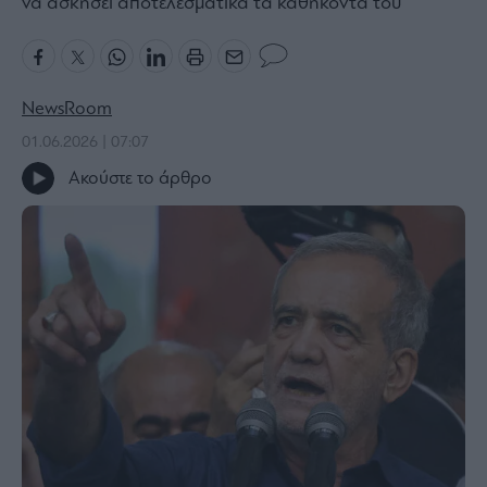
να ασκήσει αποτελεσματικά τα καθήκοντά του
Bloomberg
Financial
Times
NewsRoom
01.06.2026 | 07:07
Ακούστε το άρθρο
The
Wiseman
Room
301
My
Story
Media
Winners
&
Losers
Επι-
θετικά