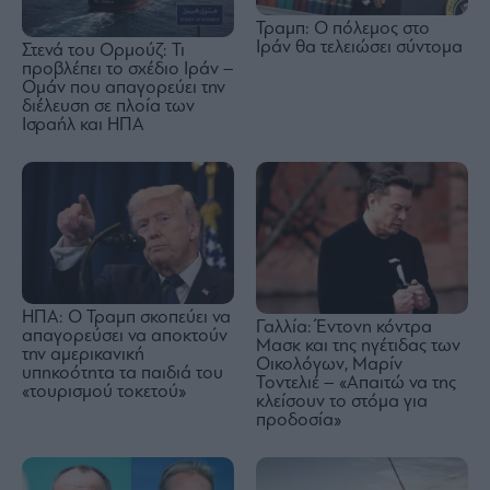
Τραμπ: Ο πόλεμος στο
Ιράν θα τελειώσει σύντομα
Στενά του Ορμούζ: Τι
προβλέπει το σχέδιο Ιράν –
Ομάν που απαγορεύει την
διέλευση σε πλοία των
Ισραήλ και ΗΠΑ
ΗΠΑ: Ο Τραμπ σκοπεύει να
Γαλλία: Έντονη κόντρα
απαγορεύσει να αποκτούν
Μασκ και της ηγέτιδας των
την αμερικανική
Οικολόγων, Μαρίν
υπηκοότητα τα παιδιά του
Τοντελιέ – «Απαιτώ να της
«τουρισμού τοκετού»
κλείσουν το στόμα για
προδοσία»