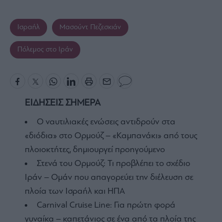
Ισραήλ
Μασούντ Πεζεσκιάν
Πόλεμος στο Ιράν
ΕΙΔΗΣΕΙΣ ΣΗΜΕΡΑ
Ο ναυτιλιακές ενώσεις αντιδρούν στα
«διόδια» στο Ορμούζ – «Καμπανάκι» από τους
πλοιοκτήτες, δημιουργεί προηγούμενο
Στενά του Ορμούζ: Τι προβλέπει το σχέδιο
Ιράν – Ομάν που απαγορεύει την διέλευση σε
πλοία των Ισραήλ και ΗΠΑ
Carnival Cruise Line: Για πρώτη φορά
γυναίκα – καπετάνιος σε ένα από τα πλοία της