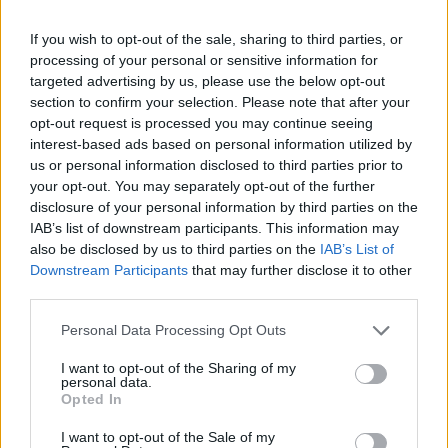
στιγμής δεν υπάρχει επίσημη επιβεβαίωση
If you wish to opt-out of the sale, sharing to third parties, or
ούτε για την υποτιθέμενη παραίτηση του
processing of your personal or sensitive information for
Πεζεσκιάν ούτε για τις αναφορές σχετικά με
targeted advertising by us, please use the below opt-out
section to confirm your selection. Please note that after your
την τοποθεσία και το καθεστώς επικοινωνίας
opt-out request is processed you may continue seeing
του Μοτζτάμπα Χαμενεΐ.
interest-based ads based on personal information utilized by
Διαβάστε επίσης
us or personal information disclosed to third parties prior to
your opt-out. You may separately opt-out of the further
disclosure of your personal information by third parties on the
IAB’s list of downstream participants. This information may
also be disclosed by us to third parties on the
IAB’s List of
Downstream Participants
that may further disclose it to other
third parties.
Personal Data Processing Opt Outs
I want to opt-out of the Sharing of my
personal data.
Opted In
I want to opt-out of the Sale of my