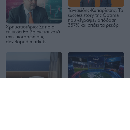
Τανισκίδης-Κυπαρίσσης: Το
success story της Optima
που «έγραψε» απόδοση
357% και σπάει τα ρεκόρ
Χρηματιστήριο: Σε ποια
επίπεδα θα βρίσκεται κατά
την επιστροφή στις
developed markets
1x
Horizon House με την
Τηλεοπτικά δικαιώματα:
υπογραφή των ETSI
Disney+, DAZN και
Architects στη Μάνη
Amazon επεκτείνονται στον
αθλητισμό – και, ήδη, στην
Ελλάδα