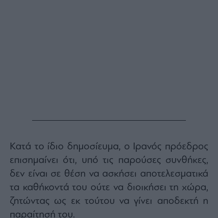
Monocle
Media
Lab
Mononews100
Εγγραφείτε
στο
Newsletter
του
mononews.gr
Κατά το ίδιο δημοσίευμα, ο Ιρανός πρόεδρος
επισημαίνει ότι, υπό τις παρούσες συνθήκες,
δεν είναι σε θέση να ασκήσει αποτελεσματικά
τα καθήκοντά του ούτε να διοικήσει τη χώρα,
By
ζητώντας ως εκ τούτου να γίνει αποδεκτή η
submitting
your
email,
παραίτησή του.
you