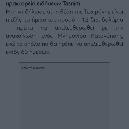
πρακτορείο ειδήσεων Tasnim.
Architecture
Η πηγή δήλωσε ότι η θέση της Τεχεράνης είναι
&
Design
η εξής: το ήμισυ του ποσού – 12 δισ. δολάρια
Fashion
– πρέπει να απελευθερωθεί με την
&
ανακοίνωση ενός Μνημονίου Κατανόησης,
Art
ενώ το υπόλοιπο θα πρέπει να απελευθερωθεί
Watches
εντός 60 ημερών.
Yachts
Table
For
Two
Μετοχές
Αγορές
Trader's
book