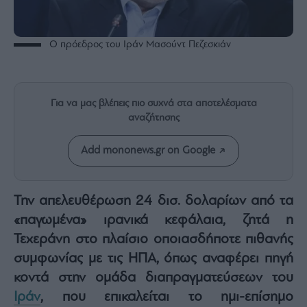
Rumors
ESG
Today
Ο πρόεδρος του Ιράν Μασούντ Πεζεσκιάν
Mononews2030
Άρθρα
Συνεντεύξεις
Για να μας βλέπεις πιο συχνά στα αποτελέσματα
αναζήτησης
Add mononews.gr on Google
Les
Την απελευθέρωση 24 δισ. δολαρίων από τα
Bons
Vivants
«παγωμένα» ιρανικά κεφάλαια, ζητά η
Auto
Τεχεράνη στο πλαίσιο οποιασδήποτε πιθανής
Life
συμφωνίας με τις ΗΠΑ, όπως αναφέρει πηγή
&
κοντά στην ομάδα διαπραγματεύσεων του
Style
Ιράν
, που επικαλείται το ημι-επίσημο
Υγεία