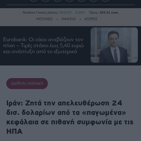
Realtime Γενικός Δείκτης:
2615.07
0.25%
Τζίρος:
204.31 εκατ.
ΜΕΤΟΧΕΣ
ΤΑΜΠΛΟ
ΑΓΟΡΕΣ
Eurobank: Οι οίκοι ανεβάζουν τον
Ειδήσεις
πήχη – Τιμές στόχοι έως 5,40 ευρώ
και ανάπτυξη από το εξωτερικό
Οικονομία
Business
Τράπεζες
Ναυτιλία
Διεθνής πολιτική
Real
Estate
Ιράν: Ζητά την απελευθέρωση 24
Ενέργεια
δισ. δολαρίων από τα «παγωμένα»
Πολιτική
κεφάλαια σε πιθανή συμφωνία με τις
Πολιτισμός
ΗΠΑ
Κοινωνία
Law