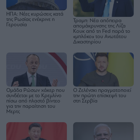
ΗΠΑ: Νέες κυρώσεις κατά
της Ρωσίας ενέκρινε η
Τραμπ: Νέα απόπειρα
Γερουσία
απομάκρυνσης της Λίζα
Κουκ από τη Fed παρά το
«μπλόκο» του Ανωτάτου
Δικαστηρίου
Ομάδα Ρώσων χάκερ που
Ο Ζελένσκι πραγματοποιεί
συνδέεται με το Κρεμλίνο
την πρώτη επίσκεψή του
πίσω από πλαστό βίντεο
στη Σερβία
για την παραίτηση του
Μερτς