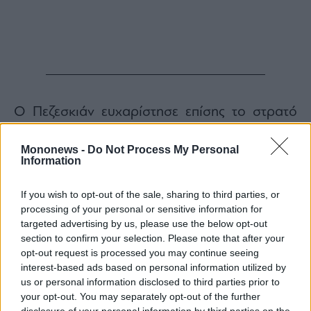
Ο Πεζεσκιάν ευχαρίστησε επίσης το στρατό
για την «αφοσίωση στα επαγγελματικά
Mononews -
Do Not Process My Personal
καθήκοντα και την αποφυγή πολιτικών και
Information
κομματικών θεμάτων», τονίζοντας ότι «αυτή η
επαγγελματική, υπεύθυνη προσέγγιση –
If you wish to opt-out of the sale, sharing to third parties, or
βασισμένη στα εθνικά συμφέροντα –
processing of your personal or sensitive information for
targeted advertising by us, please use the below opt-out
θεωρείται πολύτιμο περιουσιακό στοιχείο για
section to confirm your selection. Please note that after your
τη χώρα και το σύστημα».
opt-out request is processed you may continue seeing
Διαβάστε επίσης:
interest-based ads based on personal information utilized by
us or personal information disclosed to third parties prior to
Μπλόκο στον διαγωνισμό για τις έξυπνες
your opt-out. You may separately opt-out of the further
κάμερες ύψους 88 εκατ. ευρώ
disclosure of your personal information by third parties on the