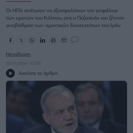
Bloomberg
Οι ΗΠΑ απέτυχαν να εξασφαλίσουν την ασφάλεια
Financial
των κρατών του Κόλπου, είπε ο Πεζεσκιάν και ζήτησε
Times
αναβάθμιση των αμυντικών δυνατοτήτων του Ιράν
The
NewsRoom
Wiseman
26.05.2026 | 12:59
Room
301
Ακούστε το άρθρο
My
Story
Media
Winners
&
Losers
Επι-
θετικά