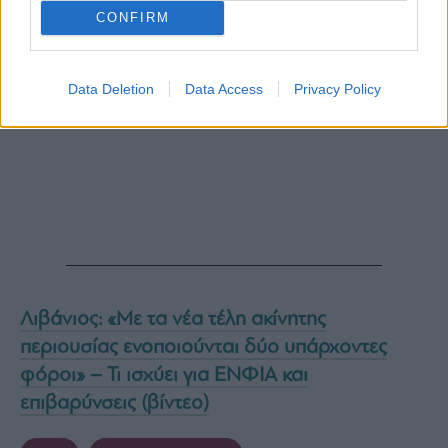
CONFIRM
Data Deletion
Data Access
Privacy Policy
Λιβάνιος: «Με τα νέα τέλη ακίνητης
περιουσίας ενοποιούνται δύο υπάρχοντες
φόροι» – Τι ισχύει για ΕΝΦΙΑ και
επιβαρύνσεις (βίντεο)