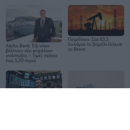
Πετρέλαιο: Στα 83,5
δολάρια το βαρέλι έκλεισε
Alpha Bank: Έξι οίκοι
το Brent
βλέπουν νέο κεφάλαιο
ανάπτυξης – Τιμές στόχοι
έως 5,30 ευρώ
1x
Wall Street: Η αδύναμη
Reuters: Σύντομα μια
αγορά εργασίας έστειλε σε
συμφωνία του Ομάν και
νέο ρεκόρ τον S&P 500 –
του Ιράν για τα Στενά του
Άλμα 15,8% για την SpaceX
Ορμούζ, λέει Αμερικανός