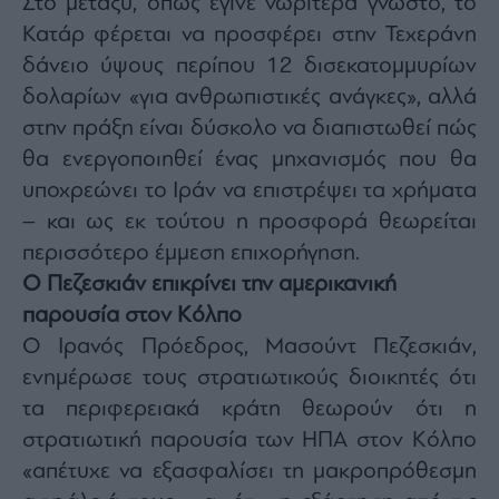
Στο μεταξύ, όπως έγινε νωρίτερα γνωστό, το
Monocle
Media
Κατάρ φέρεται να προσφέρει στην Τεχεράνη
Lab
δάνειο ύψους περίπου 12 δισεκατομμυρίων
δολαρίων «για ανθρωπιστικές ανάγκες», αλλά
στην πράξη είναι δύσκολο να διαπιστωθεί πώς
Mononews100
θα ενεργοποιηθεί ένας μηχανισμός που θα
υποχρεώνει το Ιράν να επιστρέψει τα χρήματα
– και ως εκ τούτου η προσφορά θεωρείται
Εγγραφείτε
περισσότερο έμμεση επιχορήγηση.
στο
Newsletter
Ο Πεζεσκιάν επικρίνει την αμερικανική
του
παρουσία στον Κόλπο
mononews.gr
Ο Ιρανός Πρόεδρος, Μασούντ Πεζεσκιάν,
ενημέρωσε τους στρατιωτικούς διοικητές ότι
τα περιφερειακά κράτη θεωρούν ότι η
στρατιωτική παρουσία των ΗΠΑ στον Κόλπο
By
submitting
«απέτυχε να εξασφαλίσει τη μακροπρόθεσμη
your
email,
you