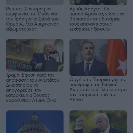
Reuters: Σύντομα μια
Αμπάς Αραγτσί: Οι
συμφωνία του Ομάν και
μουσουλμανικές χώρες να
του Ιράν για τα Στενά του
βασιστούν στις δυνάμεις
Ορμούζ, λέει Αμερικανός
τους απέναντι στους
αξιωματούχος
«εχθρικούς ξένους»
Τραμπ: Έφεση κατά της
Οργή στην Τουρκία για την
απόφασης του Ανωτάτου
υπογραφή του Ειδικού
Δικαστηρίου να
Χωροταξικού Πλαίσιου για
απαγορεύσει την
τον Τουρισμό από την
κατασκευή αίθουσας
Αθήνα
χορού στον Λευκό Οίκο