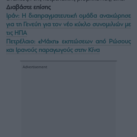
Monocle
Διαβάστε επίσης
Media
Lab
Ιράν: Η διαπραγματευτική ομάδα αναχώρησε
για τη Γενεύη για τον νέο κύκλο συνομιλιών με
τις ΗΠΑ
Mononews100
Πετρέλαιο: «Μάχη» εκπτώσεων από Ρώσους
και Ιρανούς παραγωγούς στην Κίνα
Εγγραφείτε
στο
Newsletter
του
mononews.gr
By
submitting
your
email,
you