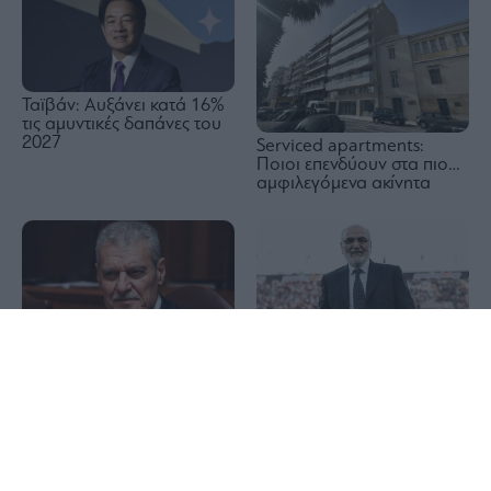
Ταϊβάν: Αυξάνει κατά 16%
τις αμυντικές δαπάνες του
2027
Serviced apartments:
Ποιοι επενδύουν στα πιο…
αμφιλεγόμενα ακίνητα
1x
Τουρνάς: Πάνω από 400
Τόσα έχει ξοδέψει ο Ιβάν
φωτιές σε δέκα ημέρες –
Σαββίδης για τις φετινές
Από αμέλεια το 90% των
μεταγραφές του ΠΑΟΚ
περιστατικών