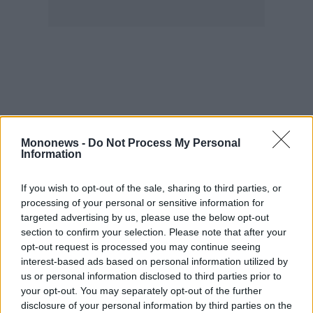
agree
to
our
Terms
and
Privacy
Notice.
You
can
opt
out
at
any
time.
This
site
Mononews -
Do Not Process My Personal
is
protected
Information
by
reCAPTCHA
and
the
If you wish to opt-out of the sale, sharing to third parties, or
Google
Privacy
processing of your personal or sensitive information for
Policy
targeted advertising by us, please use the below opt-out
and
Terms
section to confirm your selection. Please note that after your
of
Service
opt-out request is processed you may continue seeing
apply.
interest-based ads based on personal information utilized by
us or personal information disclosed to third parties prior to
ότητα
your opt-out. You may separately opt-out of the further
ι
Κικίλιας: «Όταν ένας πολιτικός αναλαμβάνει
disclosure of your personal information by third parties on the
ίες