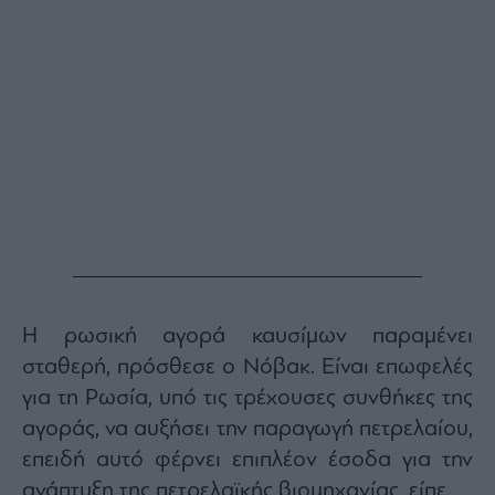
Buy-
Hold-
Sell
The
Value
Investor
Crypto
Χρηματιστηριακές
Ανακοινώσεις
Creative
Content
Branded
Η ρωσική αγορά καυσίμων παραμένει
Content
σταθερή, πρόσθεσε ο Νόβακ. Είναι επωφελές
Reports
για τη Ρωσία, υπό τις τρέχουσες συνθήκες της
&
αγοράς, να αυξήσει την παραγωγή πετρελαίου,
Branded
Content
επειδή αυτό φέρνει επιπλέον έσοδα για την
Calendar
ανάπτυξη της πετρελαϊκής βιομηχανίας, είπε.