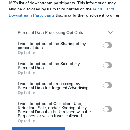
IAB’s list of downstream participants. This information may
ένα έργο, οφείλει να το ολοκληρώνει»
ας
also be disclosed by us to third parties on the
IAB’s List of
οι
ήσης
Downstream Participants
that may further disclose it to other
Κούβα
πετρέλαιο
Ρωσία
third parties.
4
Personal Data Processing Opt Outs
news.gr
ghts
I want to opt-out of the Sharing of my
rved
personal data.
ΕΙΔΗΣΕΙΣ ΣΗΜΕΡΑ
Opted In
Ουρές και καθυστερήσεις στο Τελωνείο
I want to opt-out of the Sale of my
Personal Data.
Ευζώνων, στο ρεύμα εξόδου από την Ελλάδα
Opted In
Ιράν: Προαναγγέλλει βίντεο του
I want to opt-out of processing my
Μοτζτάμπα Χαμενεΐ – Οι φήμες για την υγεία
Personal Data for Targeted Advertising.
Opted In
του
Σκέρτσος: Δεν προκύπτει ότι 7 στους 10
I want to opt-out of Collection, Use,
Retention, Sale, and/or Sharing of my
Έλληνες έχουν καταθέσεις κάτω από 1.000
Personal Data that Is Unrelated with the
Purposes for which it was collected.
ευρώ
Opted In
Καιρός: Θυελλώδεις άνεμοι έως 9 μποφόρ