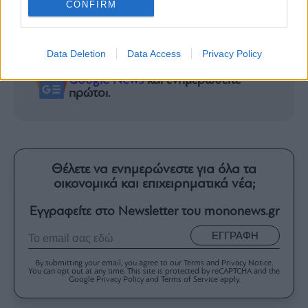
CONFIRM
τη Δευτέρα – Σε επιφυλακή η Πολιτική
Προστασία
Data Deletion
Data Access
Privacy Policy
Ακολουθήστε το mononews.gr στο
Google News
και ενημερωθείτε
πρώτοι.
Θέλετε να ενημερώνεστε για όλα τα
οικονομικά και επιχειρηματικά νέα;
Εγγραφείτε στο Newsletter του mononews.gr
ΕΓΓΡΑΦΗ
By submitting your email, you agree to our Terms and Privacy Notice.
You can opt out at any time. This site is protected by reCAPTCHA and the
Google Privacy Policy and Terms of Service apply.