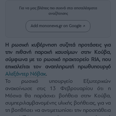
Rumors
Για να μας βλέπεις πιο συχνά στα αποτελέσματα
ESG
αναζήτησης
Today
Mononews2030
Add mononews.gr on Google
Άρθρα
Συνεντεύξεις
Η ρωσική κυβέρνηση συζητά προτάσεις για
την πιθανή παροχή καυσίμων στην Κούβα,
σύμφωνα με το ρωσικό πρακτορείο RIA, που
επικαλείται τον αναπληρωτή πρωθυπουργό
Les
Αλεξάντερ Νόβακ
.
Bons
Το ρωσικό υπουργείο Εξωτερικών
Vivants
ανακοίνωσε στις 13 Φεβρουαρίου ότι η
Auto
Μόσχα θα παράσχει βοήθεια στην Κούβα,
Life
&
συμπεριλαμβανομένης υλικής βοήθειας, για να
Style
τη βοηθήσει να αντιμετωπίσει την προσπάθεια
Υγεία