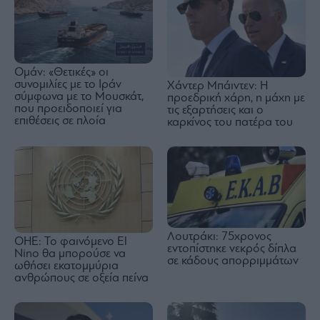
Ομάν: «Θετικές» οι
συνομιλίες με το Ιράν
Χάντερ Μπάιντεν: Η
σύμφωνα με το Μουσκάτ,
προεδρική χάρη, η μάχη με
που προειδοποιεί για
τις εξαρτήσεις και ο
επιθέσεις σε πλοία
καρκίνος του πατέρα του
Λουτράκι: 75χρονος
ΟΗΕ: Το φαινόμενο El
εντοπίστηκε νεκρός δίπλα
Nino θα μπορούσε να
σε κάδους απορριμμάτων
ωθήσει εκατομμύρια
ανθρώπους σε οξεία πείνα