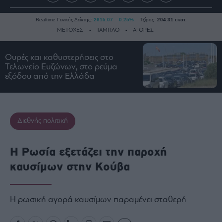
Realtime Γενικός Δείκτης:
2615.07
0.25%
Τζίρος:
204.31 εκατ.
ΜΕΤΟΧΕΣ
ΤΑΜΠΛΟ
ΑΓΟΡΕΣ
Ουρές και καθυστερήσεις στο
Ειδήσεις
Τελωνείο Ευζώνων, στο ρεύμα
εξόδου από την Ελλάδα
Οικονομία
Business
Τράπεζες
Διεθνής πολιτική
Ναυτιλία
Real
Estate
Η Ρωσία εξετάζει την παροχή
Ενέργεια
καυσίμων στην Κούβα
Πολιτική
Πολιτισμός
Η ρωσική αγορά καυσίμων παραμένει σταθερή
Κοινωνία
Law