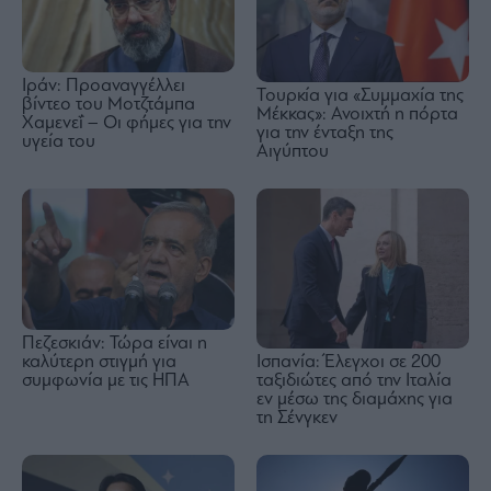
Ιράν: Προαναγγέλλει
Τουρκία για «Συμμαχία της
βίντεο του Μοτζτάμπα
Μέκκας»: Ανοιχτή η πόρτα
Χαμενεΐ – Οι φήμες για την
για την ένταξη της
υγεία του
Αιγύπτου
Πεζεσκιάν: Τώρα είναι η
Ισπανία: Έλεγχοι σε 200
καλύτερη στιγμή για
ταξιδιώτες από την Ιταλία
συμφωνία με τις ΗΠΑ
εν μέσω της διαμάχης για
τη Σένγκεν