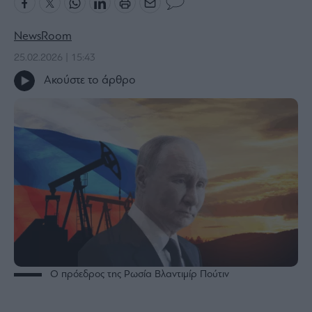
Bloomberg
NewsRoom
Financial
Times
25.02.2026 | 15:43
Ακούστε το άρθρο
The
Wiseman
Room
301
My
Story
Media
Winners
&
Losers
Ο πρόεδρος της Ρωσία Βλαντιμίρ Πούτιν
Επι-
θετικά