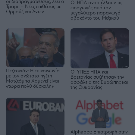
οι διαπραγματεύσεις, λέει ο
Οι ΗΠΑ αναστέλλουν τις
Τραμπ – Νέες επιθέσεις σε
εισαγωγές από τον
Ορμούζ και Άντεν
μεγαλύτερο παραγωγό
αβοκάντο του Μεξικού
Πεζεσκιάν: Η επικοινωνία
Οι ΥΠΕΞ ΗΠΑ και
με τον ανώτατο ηγέτη
Βρετανίας συζήτησαν την
Μοτζτάμπα Χαμενεΐ είναι
ασφάλεια της Ευρώπης και
«τώρα πολύ δύσκολη»
της Ουκρανίας
Alphabet: Επιστροφή στην