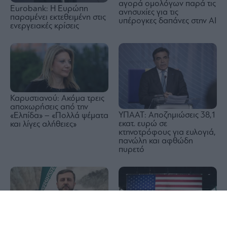
αγορά ομολόγων παρά τις
Eurobank: Η Ευρώπη
ανησυχίες για τις
παραμένει εκτεθειμένη στις
υπέρογκες δαπάνες στην AI
ενεργειακές κρίσεις
Καρυστιανού: Ακόμα τρεις
αποχωρήσεις από την
ΥΠΑΑΤ: Αποζημιώσεις 38,1
«Ελπίδα» – «Πολλά ψέματα
εκατ. ευρώ σε
και λίγες αλήθειες»
κτηνοτρόφους για ευλογιά,
πανώλη και αφθώδη
πυρετό
1x