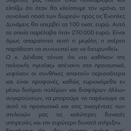
δωρητές μας πλέον είναι πολυάριθμοι και
Monocle
Media
ελπίζω ότι όταν θα κλείσουμε τον χρόνο, το
Lab
συνολικό ποσό των δωρεών προς τις Ένοπλες
Δυνάμεις θα υπερβεί τα 100 εκατ. ευρώ. Αυτό
το οποίο παρέλαβα ήταν 230.000 ευρώ. Είναι
Mononews100
όμως απαραίτητο αυτή η μεγάλη, η στέρεη
παράδοση να συνεχιστεί και να διευρυνθεί».
Ο κ. Δένδιας τόνισε ότι «το καθήκον της
Εγγραφείτε
πολιτικής ηγεσίας» απέναντι στο προσωπικό,
στο
«εφόσον οι συνθήκες απαιτούν περισσότερα
Newsletter
του
και είναι προφανές, καθώς ευρισκόμεθα εν
mononews.gr
μέσω δυόμισι πολέμων και διαφόρων άλλων
συγκρούσεων, να μπορούμε να παρέχουμε σε
αυτό το προσωπικό και στις οικογένειες των
στελεχών μας τις καλύτερες δυνατές
By
submitting
υπηρεσίες και την ευρύτερη δυνατή στήριξη».
your
email,
you