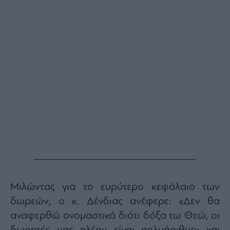
Buy-
Hold-
Sell
The
Value
Investor
Crypto
Χρηματιστηριακές
Ανακοινώσεις
Creative
Content
Branded
Content
Reports
Μιλώντας για το ευρύτερο κεφάλαιο των
&
Branded
δωρεών, ο κ. Δένδιας ανέφερε: «Δεν θα
Content
αναφερθώ ονομαστικά διότι δόξα τω Θεώ, οι
Calendar