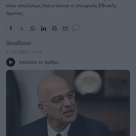
είναι απολύτως έτσι.» τόνισε ο υπουργός Εθνικής
Bloomberg
Άμυνας.
Financial
Times
NewsRoom
The
27.03.2026 | 16:59
Wiseman
Ακούστε το άρθρο
Room
301
My
Story
Media
Winners
&
Losers
Επι-
θετικά