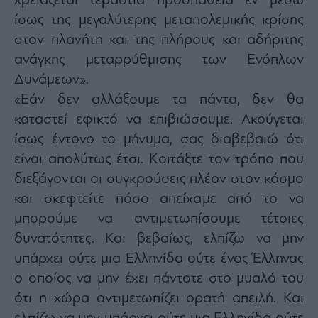
χρειάζεται τεράστια προσπάθεια εν μέσω
ας
ίσως της μεγαλύτερης μεταπολεμικής κρίσης
οι
ήσης
στον πλανήτη και της πλήρους και αδήριτης
ανάγκης μεταρρύθμισης των Ενόπλων
4
Δυνάμεων».
news.gr
ghts
«Εάν δεν αλλάξουμε τα πάντα, δεν θα
rved
καταστεί εφικτό να επιβιώσουμε. Ακούγεται
ίσως έντονο το μήνυμα, σας διαβεβαιώ ότι
είναι απολύτως έτσι. Κοιτάξτε τον τρόπο που
διεξάγονται οι συγκρούσεις πλέον στον κόσμο
και σκεφτείτε πόσο απείχαμε από το να
μπορούμε να αντιμετωπίσουμε τέτοιες
δυνατότητες. Και βεβαίως, ελπίζω να μην
υπάρχει ούτε μια Ελληνίδα ούτε ένας Έλληνας
ο οποίος να μην έχει πάντοτε στο μυαλό του
ότι η χώρα αντιμετωπίζει ορατή απειλή. Και