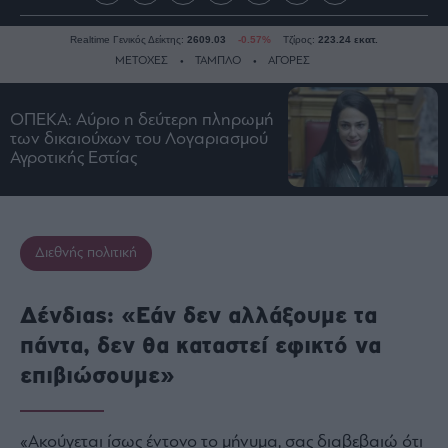
Realtime Γενικός Δείκτης:
2609.03
-0.57%
Τζίρος:
223.24 εκατ.
ΜΕΤΟΧΕΣ
ΤΑΜΠΛΟ
ΑΓΟΡΕΣ
ΟΠΕΚΑ: Αύριο η δεύτερη πληρωμή
Ειδήσεις
των δικαιούχων του Λογαριασμού
Αγροτικής Εστίας
Οικονομία
Business
Τράπεζες
Ναυτιλία
Διεθνής πολιτική
Real
Estate
Δένδιας: «Εάν δεν αλλάξουμε τα
Ενέργεια
πάντα, δεν θα καταστεί εφικτό να
Πολιτική
επιβιώσουμε»
Πολιτισμός
Κοινωνία
«Ακούγεται ίσως έντονο το μήνυμα, σας διαβεβαιώ ότι
Law