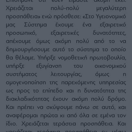
Επισήμανε ότι «δεν είμαστε ακόμη εκεί.
agree
to
Χρειάζεται πολύ-πολύ μεγαλύτερη
our
Terms
προσπάθεια» ενώ πρόσθεσε: «Στο Υγειονομικό
and
Privacy
μας Σύστημα έχουμε ένα εξαιρετικό
Notice.
You
can
προσωπικό, εξαιρετικές δυνατότητες,
opt
out
απέχουμε όμως ακόμη πολύ από το να
at
any
δημιουργήσουμε αυτό το σύστημα το οποίο
time.
This
site
θα θέλαμε. Υπήρξε νομοθετική πρωτοβουλία,
is
protected
υπήρξε εξυγίανση του οικονομικού
by
reCAPTCHA
συστήματος λειτουργίας, όμως η
and
the
Google
ομογενοποίηση της παρεχόμενης υπηρεσίας
Privacy
Policy
ως προς το επίπεδο και η δυνατότητα της
and
Terms
διακλαδικότητας έχουν ακόμη πολύ δρόμο.
of
Service
apply.
Και πρέπει να σκύψουμε πάνω σε αυτό, και
αναφέρομαι πρώτα κι από όλα σε εμένα τον
ότητα
ίδιο. Χρειάζεται τεράστια προσπάθεια. Και
ι
ίες