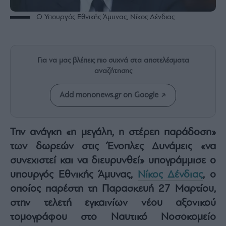
Rumors
O Υπουργός Εθνικής Άμυνας, Νίκος Δένδιας
ESG
Today
Mononews2030
Άρθρα
Για να μας βλέπεις πιο συχνά στα αποτελέσματα
αναζήτησης
Συνεντεύξεις
Add mononews.gr on Google
Την ανάγκη «η μεγάλη, η στέρεη παράδοση»
Les
των δωρεών στις Ένοπλες Δυνάμεις «να
Bons
Vivants
συνεχιστεί και να διευρυνθεί» υπογράμμισε ο
Auto
υπουργός Εθνικής Άμυνας,
Νίκος Δένδιας
, ο
οποίος παρέστη τη Παρασκευή 27 Μαρτίου,
Life
&
στην τελετή εγκαινίων νέου αξονικού
Style
τομογράφου στο Ναυτικό Νοσοκομείο
Υγεία