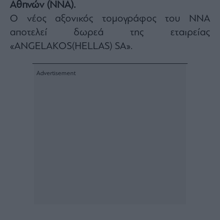
Αθηνών (ΝΝΑ).
Architecture
Ο νέος αξονικός τομογράφος του ΝΝΑ
&
Design
αποτελεί δωρεά της εταιρείας
Fashion
«ANGELAKOS(HELLAS) SA».
&
Art
Watches
Yachts
Table
For
Two
Μετοχές
Αγορές
Trader's
book