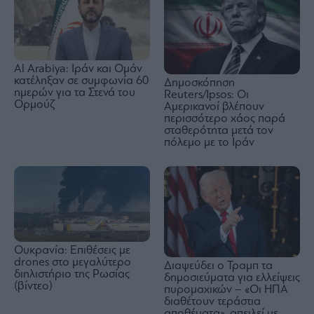
Al Arabiya: Ιράν και Ομάν
κατέληξαν σε συμφωνία 60
Δημοσκόπηση
ημερών για τα Στενά του
Reuters/Ipsos: Οι
Ορμούζ
Αμερικανοί βλέπουν
περισσότερο χάος παρά
σταθερότητα μετά τον
πόλεμο με το Ιράν
Ουκρανία: Επιθέσεις με
drones στο μεγαλύτερο
Διαψεύδει ο Τραμπ τα
διηλιστήριο της Ρωσίας
δημοσιεύματα για ελλείψεις
(βίντεο)
πυρομαχικών – «Οι ΗΠΑ
διαθέτουν τεράστια
αποθέματα», απειλεί με