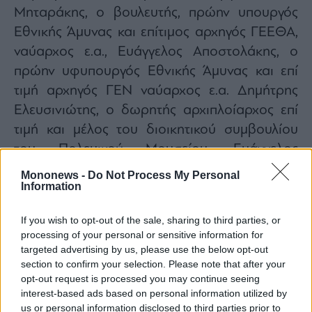
Μηταράκης, ο βουλευτής, πρώην υπουργός
Εθνικής Άμυνας και επίτιμος αρχηγός ΓΕΕΘΑ,
ναύαρχος ε.α., Ευάγγελος Αποστολάκης, ο
πρώην υφυπουργός Εθνικής Άμυνας και επί
τιμή αρχηγός ΓΕΝ ναύαρχος ε.α. Δημήτρης
Ελευσινιώτης, ο δωρητής αρχιπλοίαρχος επί
τιμή και μέλος του διοικητικού συμβουλίου
του Πολεμικού Μουσείου, Ευάγγελος
Αγγελάκος και μέλη της οικογένειάς του.
Mononews -
Do Not Process My Personal
Information
If you wish to opt-out of the sale, sharing to third parties, or
processing of your personal or sensitive information for
targeted advertising by us, please use the below opt-out
section to confirm your selection. Please note that after your
opt-out request is processed you may continue seeing
interest-based ads based on personal information utilized by
us or personal information disclosed to third parties prior to